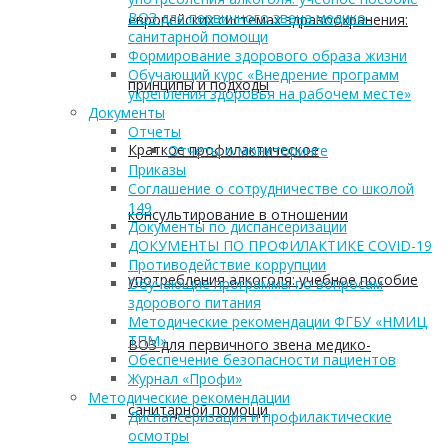
ВОЗ для первичного звена медико-
европейских системах здравоохранения:
санитарной помощи
Формирование здорового образа жизни
Обучающий курс «Внедрение программ
принципы и подходы
укрепления здоровья на рабочем месте»
Документы
Отчеты
Краткое профилактическое
Отчеты о мониторинге
Приказы
Соглашение о сотрудничестве со школой
149
консультирование в отношении
Документы по диспансеризации
ДОКУМЕНТЫ ПО ПРОФИЛАКТИКЕ COVID-19
Противодействие коррупции
употребления алкоголя: учебное пособие
Обучающие программы по вопросам
здорового питания
Методические рекомендации ФГБУ «НМИЦ
ТПМ»
ВОЗ для первичного звена медико-
Обеспечение безопасности пациентов
Журнал «Профи»
Методические рекомендации
санитарной помощи
Диспансеризация и профилактические
осмотры