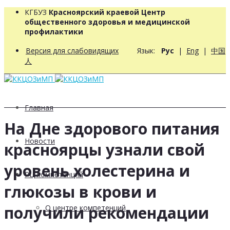
КГБУЗ
Красноярский краевой Центр
общественного здоровья и медицинской
профилактики
Версия для слабовидящих
Язык:
Рус
|
Eng
|
中国
人
Главная
На Дне здорового питания
Новости
красноярцы узнали свой
уровень холестерина и
РЦ компетенций
глюкозы в крови и
получили рекомендации
О центре компетенций