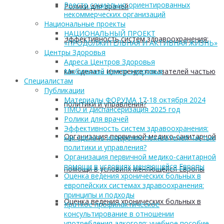
Реестр социально ориентированных
Ролики для врачей
некоммерческих организаций
Национальные проекты
НАЦИОНАЛЬНЫЙ ПРОЕКТ
Эффективность систем здравоохранения:
«ПРОДОЛЖИТЕЛЬНАЯ И АКТИВНАЯ ЖИЗНЬ»
Центры Здоровья
Адреса Центров Здоровья
как сделать измерение показателей частью
Мобильный Центр здоровья
Cпециалистам
Публикации
Материалы ФОРУМА 17-18 октября 2024
политики и управления?
ПМО и Диспансеризация 2025 год
Ролики для врачей
Эффективность систем здравоохранения:
Организация первичной медико-санитарной
как сделать измерение показателей частью
политики и управления?
Организация первичной медико-санитарной
помощи в условиях меняющейся Европы
помощи в условиях меняющейся Европы
Оценка ведения хронических больных в
европейских системах здравоохранения:
принципы и подходы
Оценка ведения хронических больных в
Краткое профилактическое
консультирование в отношении
употребления алкоголя: учебное пособие