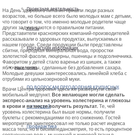
Проектная деятельность
На День здорового питания пришли люди разных
возрастов, но больше всего было молодых мам с детьми,
что говорит о том, что именно молодые родители чаще
других задумываются о правильном питании.
Кейсы
Представители красноярских компаний-производителей
рассказывали о здоровых продуктах, выпускаемых в
нашем городе. Среди продукции были представлены
Контактная информация
сбитни, природная минеральная вода, проростки
золотистой фасоли, люцерны, пшеницы и подсолнечника.
Фаворитом у детей стало варенье из шишек, а также
Населению
яблочные чипсы, сделанные без добавления сахара.
Молодые девушки заинтересовались линейкой хлеба с
отрубями из цельнозерновой муки.
ПО ВОПРОСАМ ПРЕОДОЛЕНИЯ КРИЗИСНЫХ
Врачи Центра здоровья здесь же развернули свой
мобильный медпункт.
Все желающие могли сделать
экспресс-анализ на уровень холестерина и глюкозы
в крови и на месте получить результат.
Те, чей
СИТУАЦИЙ
уровень холестерина был выше нормы, получили
буклеты с рекомендациями по его снижению. Гостей
мероприятия заинтересовал не только расчет индекса
Профилактика
масса тела, но и биоимпедансметрия, то есть процентное
соотношение воды, мышечной и жировой ткани в