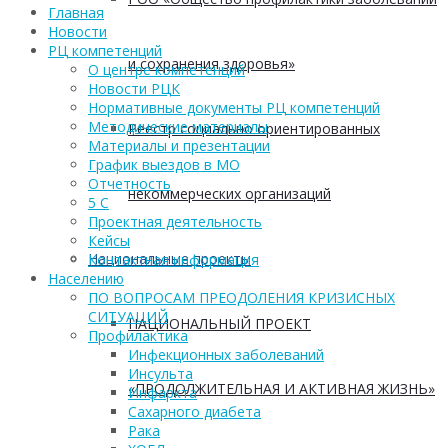
Главная
Новости
РЦ компетенций
и сохранения здоровья»
О центре компетенций
Новости РЦК
Нормативные документы РЦ компетенций
Методические материалы
Реестр социально ориентированных
Материалы и презентации
График выездов в МО
Отчетность
некоммерческих организаций
5 С
Проектная деятельность
Кейсы
Национальные проекты
Контактная информация
Населению
ПО ВОПРОСАМ ПРЕОДОЛЕНИЯ КРИЗИСНЫХ
СИТУАЦИЙ
НАЦИОНАЛЬНЫЙ ПРОЕКТ
Профилактика
Инфекционных заболеваний
Инсульта
«ПРОДОЛЖИТЕЛЬНАЯ И АКТИВНАЯ ЖИЗНЬ»
Инфаркта
Сахарного диабета
Рака