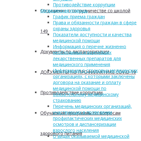
Противодействие коррупции
Соглашение о сотрудничестве со школой
Медицинская помощь
График приема граждан
Права и обязанности граждан в сфере
охраны здоровья
149
Показатели доступности и качества
медицинской помощи
Информация о перечне жизненно
Документы по диспансеризации
необходимых и важнейших
лекарственных препаратов для
медицинского применения
Информация о страховых медицинских
ДОКУМЕНТЫ ПО ПРОФИЛАКТИКЕ COVID-19
организациях, с которыми заключены
договора на оказание и оплату
медицинской помощи по
Противодействие коррупции
обязательному медицинскому
страхованию
Перечень медицинских организаций,
участвующих в проведении
Обучающие программы по вопросам
профилактических медицинских
осмотров и диспансеризации
взрослого населения
здорового питания
О видах оказываемой медицинской