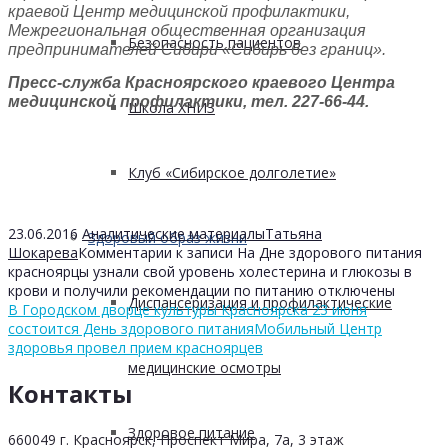
краевой Центр медицинской профилактики,
Межрегиональная общественная организация
Безопасность пациентов
предпринимателей Сибири «Сибирь без границ».
Пресс-служба Красноярского краевого Центра
медицинской профилактики, тел. 227-66-44.
Школа ХНИЗ
Клуб «Сибирское долголетие»
23.06.2016
Аналитические материалы
Татьяна
Здоровый образ жизни
Шокарева
Комментарии
к записи На Дне здорового питания
красноярцы узнали свой уровень холестерина и глюкозы в
крови и получили рекомендации по питанию
отключены
Диспансеризация и профилактические
В Городском дворце культуры Красноярска 23 июня
состоится День здорового питания
Мобильный Центр
здоровья провел прием красноярцев
медицинские осмотры
Контакты
Здоровое питание
660049 г. Красноярск, Проспект Мира, 7а, 3 этаж