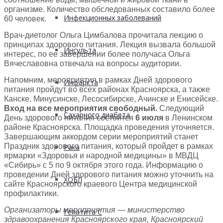
организме. Количество обследованных составило более
Инфекционных заболеваний
60 человек.
Врач-диетолог Ольга Цимбалова прочитала лекцию о
принципах здорового питания. Лекция вызвала большой
Инсульта
интерес, по ее завершении более получаса Ольга
Вячеславовна отвечала на вопросы аудитории.
Напомним, мероприятия в рамках Дней здорового
Инфаркта
питания пройдут во всех районах Красноярска, а также
Канске, Минусинске, Лесосибирске, Ачинске и Енисейске.
Вход на все мероприятия свободный.
Следующий
Сахарного диабета
День здорового питания состоится
6 июля
в Ленинском
районе Красноярска. Площадка проведения уточняется.
Завершающим аккордом серии мероприятий станет
Праздник здорового питания, который пройдет в рамках
Рака
ярмарки «Здоровья и народной медицины» в МВДЦ
«Сибирь» с 5 по 9 октября этого года. Информацию о
проведении Дней здорового питания можно уточнить на
ХОБЛ
сайте Красноярского краевого Центра медицинской
профилактики.
Организаторы мероприятия — министерство
Гепатита С
здравоохранения Красноярского края, Красноярский