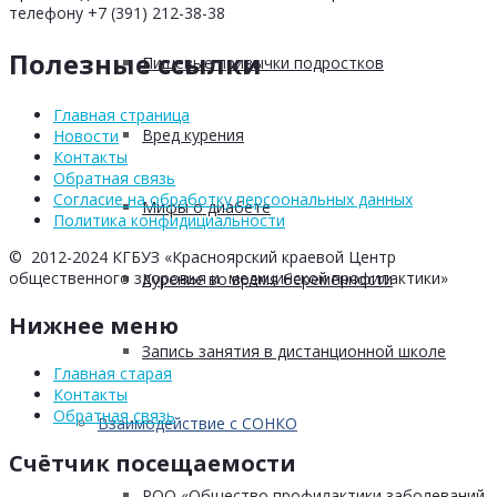
телефону +7 (391) 212-38-38
Полезные ссылки
Пищевые привычки подростков
Главная страница
Вред курения
Новости
Контакты
Обратная связь
Согласие на обработку персоональных данных
Мифы о диабете
Политика конфидициальности
© 2012-2024 КГБУЗ «Красноярский краевой Центр
общественного здоровья и медицинской профилактики»
Курение во время беременности
Нижнее меню
Запись занятия в дистанционной школе
Главная старая
Контакты
Обратная связь
Взаимодействие с СОНКО
Счётчик посещаемости
РОО «Общество профилактики заболеваний