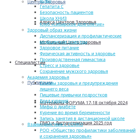
ХОБЛ
Центры Здоровья
Гепатита С
Безопасность пациентов
Школа ХНИЗ
Адреса Центров Здоровья
Клуб «Сибирское долголетие»
Здоровый образ жизни
Диспансеризация и профилактические
медицинские осмотры
Мобильный Центр здоровья
Здоровое питание
Физическая активность и здоровье
Производственная гимнастика
Cпециалистам
Стресс и здоровье
Сохранение мужского здоровья
Академия здоровья
Публикации
Основы здоровья и предупреждения
лишнего веса
Пищевые привычки подростков
Вред курения
Материалы ФОРУМА 17-18 октября 2024
Мифы о диабете
Курение во время беременности
Запись занятия в дистанционной школе
ПМО и Диспансеризация 2025 год
Взаимодействие с СОНКО
РОО «Общество профилактики заболеваний
и сохранения здоровья»