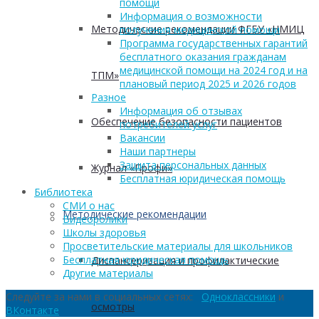
помощи
Информация о возможности
Методические рекомендации ФГБУ «НМИЦ
получения медицинской помощи
Программа государственных гарантий
бесплатного оказания гражданам
медицинской помощи на 2024 год и на
ТПМ»
плановый период 2025 и 2026 годов
Разное
Информация об отзывах
Обеспечение безопасности пациентов
потребителей услуг
Вакансии
Наши партнеры
Защита персональных данных
Журнал «Профи»
Бесплатная юридическая помощь
Библиотека
СМИ о нас
Методические рекомендации
Видеоролики
Школы здоровья
Просветительские материалы для школьников
Бесплатная юридическая помощь
Диспансеризация и профилактические
Другие материалы
Следуйте за нами в социальных сетях:
Одноклассники
и
осмотры
ВКонтакте