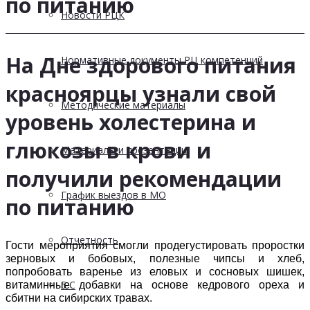
по питанию
Новости РЦК
На Дне здорового питания
Нормативные документы РЦ компетенций
красноярцы узнали свой
Методические материалы
уровень холестерина и
глюкозы в крови и
Материалы и презентации
получили рекомендации
График выездов в МО
по питанию
Отчетность
Гости мероприятия смогли продегустировать проростки
зерновых и бобовых, полезные чипсы и хлеб,
попробовать варенье из еловых и сосновых шишек,
5 С
витаминные добавки на основе кедрового ореха и
сбитни на сибирских травах.