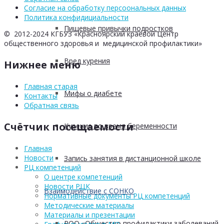
Согласие на обработку персоональных данных
Политика конфидициальности
Пищевые привычки подростков
© 2012-2024 КГБУЗ «Красноярский краевой Центр
общественного здоровья и медицинской профилактики»
Вред курения
Нижнее меню
Главная старая
Мифы о диабете
Контакты
Обратная связь
Счётчик посещаемости
Курение во время беременности
Главная
Новости
Запись занятия в дистанционной школе
РЦ компетенций
О центре компетенций
Новости РЦК
Взаимодействие с СОНКО
Нормативные документы РЦ компетенций
Методические материалы
Материалы и презентации
РОО «Общество профилактики заболеваний