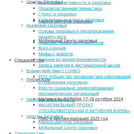
Центры Здоровья
Физическая активность и здоровье
Производственная гимнастика
Стресс и здоровье
Сохранение мужского здоровья
Адреса Центров Здоровья
Академия здоровья
Основы здоровья и предупреждения
лишнего веса
Мобильный Центр здоровья
Пищевые привычки подростков
Вред курения
Мифы о диабете
Курение во время беременности
Cпециалистам
Запись занятия в дистанционной школе
Взаимодействие с СОНКО
РОО «Общество профилактики заболеваний
Публикации
и сохранения здоровья»
Реестр социально ориентированных
некоммерческих организаций
Материалы ФОРУМА 17-18 октября 2024
Национальные проекты
НАЦИОНАЛЬНЫЙ ПРОЕКТ
«ПРОДОЛЖИТЕЛЬНАЯ И АКТИВНАЯ ЖИЗНЬ»
Центры Здоровья
ПМО и Диспансеризация 2025 год
Адреса Центров Здоровья
Мобильный Центр здоровья
Cпециалистам