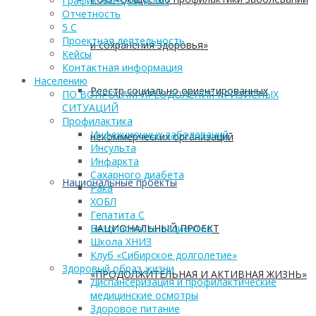
График выездов в МО
Отчетность
5 С
Проектная деятельность
и сохранения здоровья»
Кейсы
Контактная информация
Населению
Реестр социально ориентированных
ПО ВОПРОСАМ ПРЕОДОЛЕНИЯ КРИЗИСНЫХ
СИТУАЦИЙ
Профилактика
Инфекционных заболеваний
некоммерческих организаций
Инсульта
Инфаркта
Сахарного диабета
Национальные проекты
Рака
ХОБЛ
Гепатита С
НАЦИОНАЛЬНЫЙ ПРОЕКТ
Безопасность пациентов
Школа ХНИЗ
Клуб «Сибирское долголетие»
Здоровый образ жизни
«ПРОДОЛЖИТЕЛЬНАЯ И АКТИВНАЯ ЖИЗНЬ»
Диспансеризация и профилактические
медицинские осмотры
Здоровое питание