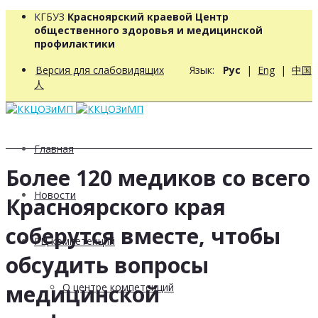
КГБУЗ
Красноярский краевой Центр
общественного здоровья и медицинской
профилактики
Версия для слабовидящих
Язык:
Рус
|
Eng
|
中国
人
Главная
Более 120 медиков со всего
Новости
Красноярского края
соберутся вместе, чтобы
РЦ компетенций
обсудить вопросы
медицинской
О центре компетенций