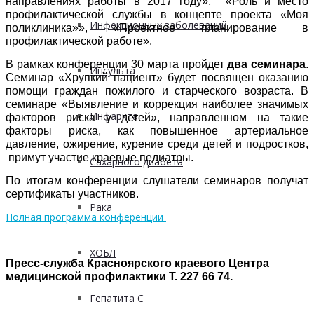
направлениях работы в 2017 году», «Роль и место
профилактической службы в концепте проекта «Моя
Инфекционных заболеваний
поликлиника»», «Проектное планирование в
профилактической работе».
В рамках конференции 30 марта пройдет
два семинара
.
Инсульта
Семинар «Хрупкий пациент» будет посвящен оказанию
помощи граждан пожилого и старческого возраста. В
семинаре «Выявление и коррекция наиболее значимых
Инфаркта
факторов риска у детей», направленном на такие
факторы риска, как повышенное артериальное
давление, ожирение, курение среди детей и подростков,
примут участие краевые педиатры.
Сахарного диабета
По итогам конференции слушатели семинаров получат
сертификаты участников.
Рака
Полная программа конференции
ХОБЛ
Пресс-служба Красноярского краевого Центра
медицинской профилактики
Т. 227 66 74.
Гепатита С