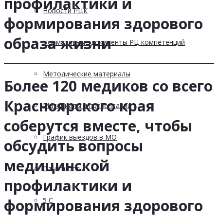
профилактики и
Новости РЦК
формирования здорового
образа жизни
Нормативные документы РЦ компетенций
Методические материалы
Более 120 медиков со всего
Красноярского края
Материалы и презентации
соберутся вместе, чтобы
График выездов в МО
обсудить вопросы
медицинской
Отчетность
профилактики и
5 С
формирования здорового