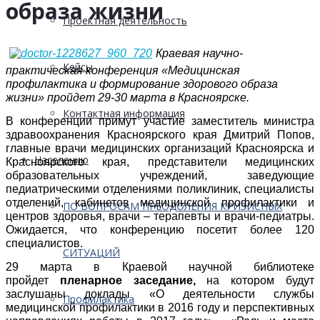
образа жизни
Проектная деятельность
Краевая научно-
Кейсы
практическая конференция «Медицинская
профилактика и формирование здорового образа
жизни» пройдет 29-30 марта в Красноярске.
Контактная информация
В конференции примут участие заместитель министра
здравоохранения Красноярского края Дмитрий Попов,
главные врачи медицинских организаций Красноярска и
Населению
Красноярского края, представители медицинских
образовательных учреждений, заведующие
педиатрическими отделениями поликлиник, специалисты
отделений, кабинетов медицинской профилактики и
ПО ВОПРОСАМ ПРЕОДОЛЕНИЯ КРИЗИСНЫХ
центров здоровья, врачи – терапевты и врачи-педиатры.
Ожидается, что конференцию посетит более 120
специалистов.
СИТУАЦИЙ
29 марта в Краевой научной библиотеке
пройдет
пленарное заседание
,
на котором будут
заслушаны доклады «О деятельности службы
Профилактика
медицинской профилактики в 2016 году и перспективных