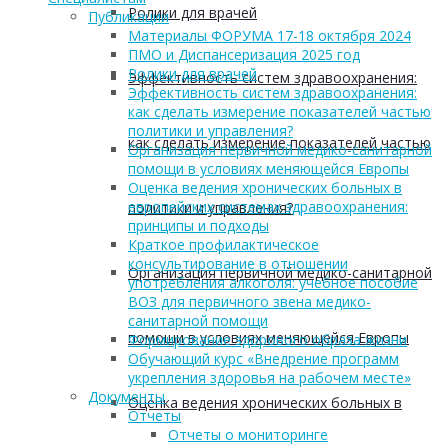
Ролики для врачей
Публикации
Материалы ФОРУМА 17-18 октября 2024
ПМО и Диспансеризация 2025 год
Ролики для врачей
Эффективность систем здравоохранения:
Эффективность систем здравоохранения:
как сделать измерение показателей частью
политики и управления?
как сделать измерение показателей частью
Организация первичной медико-санитарной
помощи в условиях меняющейся Европы
Оценка ведения хронических больных в
европейских системах здравоохранения:
политики и управления?
принципы и подходы
Краткое профилактическое
консультирование в отношении
Организация первичной медико-санитарной
употребления алкоголя: учебное пособие
ВОЗ для первичного звена медико-
санитарной помощи
помощи в условиях меняющейся Европы
Формирование здорового образа жизни
Обучающий курс «Внедрение программ
укрепления здоровья на рабочем месте»
Документы
Оценка ведения хронических больных в
Отчеты
Отчеты о мониторинге