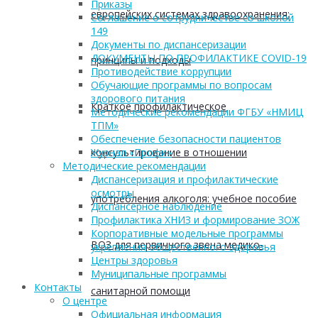
Приказы
европейских системах здравоохранения:
Соглашение о сотрудничестве со школой
149
Документы по диспансеризации
ДОКУМЕНТЫ ПО ПРОФИЛАКТИКЕ COVID-19
принципы и подходы
Противодействие коррупции
Обучающие программы по вопросам
здорового питания
Краткое профилактическое
Методические рекомендации ФГБУ «НМИЦ
ТПМ»
Обеспечение безопасности пациентов
консультирование в отношении
Журнал «Профи»
Методические рекомендации
Диспансеризация и профилактические
осмотры
употребления алкоголя: учебное пособие
Диспансерное наблюдение
Профилактика ХНИЗ и формирование ЗОЖ
Корпоративные модельные программы
ВОЗ для первичного звена медико-
укрепления общественного здоровья
Центры здоровья
Муниципальные программы
Контакты
санитарной помощи
О центре
Официальная информация