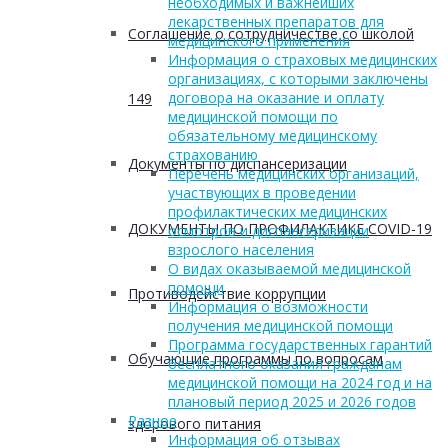
необходимых и важнейших
лекарственных препаратов для
Соглашение о сотрудничестве со школой
медицинского применения
Информация о страховых медицинских
организациях, с которыми заключены
договора на оказание и оплату
149
медицинской помощи по
обязательному медицинскому
страхованию
Документы по диспансеризации
Перечень медицинских организаций,
участвующих в проведении
профилактических медицинских
ДОКУМЕНТЫ ПО ПРОФИЛАКТИКЕ COVID-19
осмотров и диспансеризации
взрослого населения
О видах оказываемой медицинской
помощи
Противодействие коррупции
Информация о возможности
получения медицинской помощи
Программа государственных гарантий
Обучающие программы по вопросам
бесплатного оказания гражданам
медицинской помощи на 2024 год и на
плановый период 2025 и 2026 годов
Разное
здорового питания
Информация об отзывах