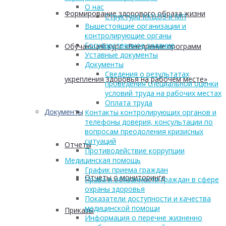
О нас
Формирование здорового образа жизни
Структура ККЦОЗ и МП
Вышестоящие организации и
контролирующие органы
Государственное задание
Обучающий курс «Внедрение программ
Уставные документы
Документы
Сведения о результатах
укрепления здоровья на рабочем месте»
проведения специальной оценки
условий труда на рабочих местах
Оплата труда
Документы
Контакты контролирующих органов и
телефоны доверия, консультации по
вопросам преодоления кризисных
ситуаций
Отчеты
Противодействие коррупции
Медицинская помощь
График приема граждан
Отчеты о мониторинге
Права и обязанности граждан в сфере
охраны здоровья
Показатели доступности и качества
медицинской помощи
Приказы
Информация о перечне жизненно