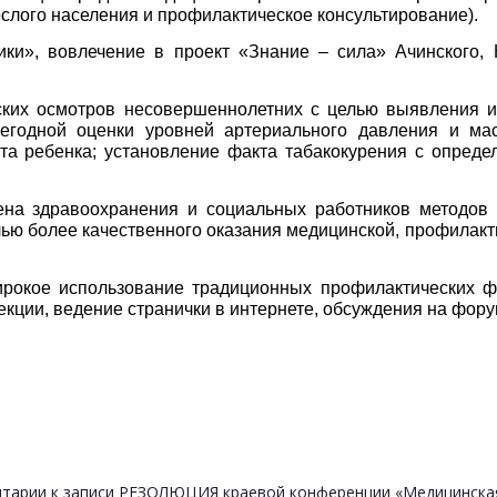
слого населения и профилактическое консультирование
).
ки», вовлечение в проект «Знание – сила» Ачинского, К
ских осмотров несовершеннолетн
их с целью выявления и
жегодной оценки уровней артериального давления и ма
та ребенка; установление факта табакокурения с опред
вена здравоохранения и социальных работников методов
лью более качественного оказания медицинской, профилакт
широкое использование традиционных профилактических 
кции, ведение странички в интернете, обсуждения на фору
тарии
к записи РЕЗОЛЮЦИЯ краевой конференции «Медицинска