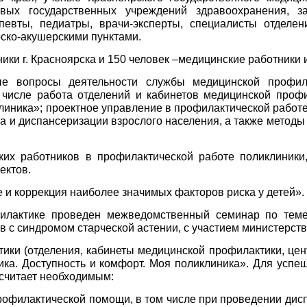
евых государственных учреждений здравоохранения, з
певты, педиатры, врачи-эксперты, специалисты отделен
ско-акуш
ерскими пунктами.
ки г. Красноярска и 150 человек –медицинские работники и
е вопросы деятельности службы медицинской профил
 числе работа отделений и кабинетов медицинской профи
линика»; проектное управление в профилактической работ
га и диспансеризации взрослого населения, а также метод
х работников в профилактической работе поликлиники
ектов.
 и коррекция наиболее значимых факторов риска у детей».
илактике проведен межведомственный семинар по теме
в с синдромом старческой астении, с участием министерств
ики (отделения, кабинеты медицинской профилактики, цен
ка. Доступность и комфорт. Моя поликлиника». Для успе
считает необходимым:
профилактической помощи, в том числе при проведении ди