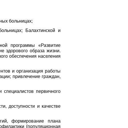
ных больницах;
ольницах; Балахтинской и
ной программы «Развитие
е здорового образа жизни.
ного обеспечения населения
нтов и организация работы
ации; привлечение граждан,
и специалистов первичного
ст
и, доступности и качестве
огий, формирование плана
офилактики (популяционная