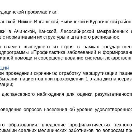
едицинской профилактики;
анской, Нижне-Ингашской, Рыбинской и Курагинской район
ки в Ачинской, Канской, Лесосибирской межрайонных б
 с нормативами их структуры и штатного расписания;
я взамен вышедшего из строя в рамках государствен
подпрограммы «Профилактика заболеваний и формировани
тивной помощи и совершенствовани
е системы лекарствен
АЦИЙ
и проведении скрининга; отработку маршрутизации пацие
бывания пациентов при прохождении 1 этапа диспансериз
зации;
 диспансерного наблюдения для оценки результативност
роведение опросов населения об уровне удовлетворенно
го образования: внедрение профилактических технол
икации средних медицинских работников по вопросам пр