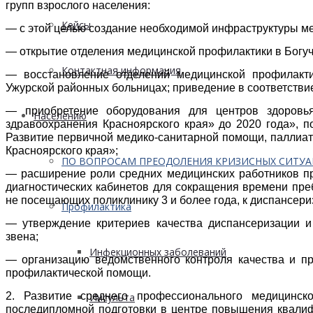
групп взрослого населения:
Кейсы
— с этой целью создание необходимой инфраструктуры м
— открытие отделения медицинской профилактики в Богуч
Контактная информация
— восстановление отделений медицинской профилакти
Ужурской районных больницах; приведение в соответствие
— приобретение оборудования для центров здоровь
Населению
здравоохранения Красноярского края» до 2020 года», 
Развитие первичной медико-санитарно
й помощи, паллиа
Красноярского края»;
ПО ВОПРОСАМ ПРЕОДОЛЕНИЯ КРИЗИСНЫХ СИТУ
— расширение роли средних медицинских работников пр
диагностических кабинетов для сокращения времени пре
не посещающих поликлинику 3 и более года, к диспансери
Профилактика
— утверждение критериев качества диспансеризации и
звена;
Инфекционных заболеваний
— организацию ведомственного контроля качества и п
профилактической помощи.
2. Развитие среднего профессиональног
о медицинско
Инсульта
последипломной подготовки в центре повышения квалиф