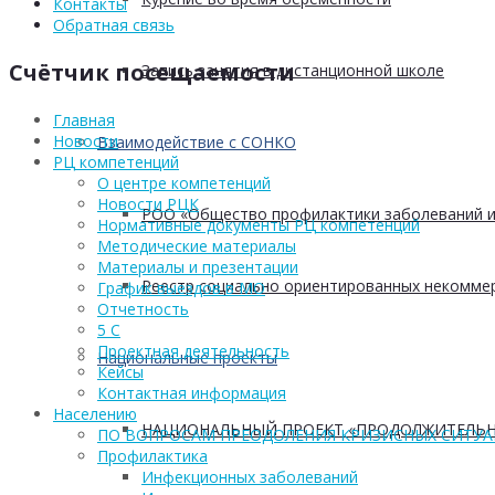
Контакты
Обратная связь
Счётчик посещаемости
Запись занятия в дистанционной школе
Главная
Новости
Взаимодействие с СОНКО
РЦ компетенций
О центре компетенций
Новости РЦК
РОО «Общество профилактики заболеваний и
Нормативные документы РЦ компетенций
Методические материалы
Материалы и презентации
Реестр социально ориентированных некоммер
График выездов в МО
Отчетность
5 С
Проектная деятельность
Национальные проекты
Кейсы
Контактная информация
Населению
НАЦИОНАЛЬНЫЙ ПРОЕКТ «ПРОДОЛЖИТЕЛЬН
ПО ВОПРОСАМ ПРЕОДОЛЕНИЯ КРИЗИСНЫХ СИТУ
Профилактика
Инфекционных заболеваний