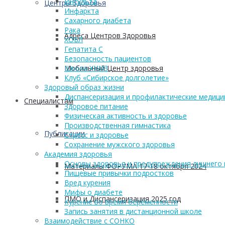
Инсульта
Центры Здоровья
Инфаркта
Сахарного диабета
Рака
Адреса Центров Здоровья
ХОБЛ
Гепатита С
Безопасность пациентов
Мобильный Центр здоровья
Школа ХНИЗ
Клуб «Сибирское долголетие»
Здоровый образ жизни
Диспансеризация и профилактические медици
Cпециалистам
Здоровое питание
Физическая активность и здоровье
Производственная гимнастика
Публикации
Стресс и здоровье
Сохранение мужского здоровья
Академия здоровья
Основы здоровья и предупреждения лишнего 
Материалы ФОРУМА 17-18 октября 2024
Пищевые привычки подростков
Вред курения
Мифы о диабете
ПМО и Диспансеризация 2025 год
Курение во время беременности
Запись занятия в дистанционной школе
Взаимодействие с СОНКО