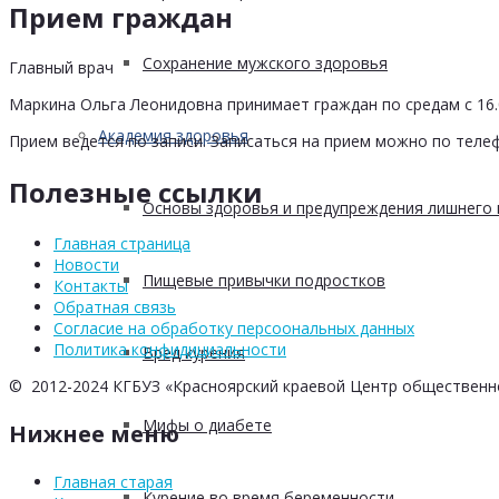
Прием граждан
Сохранение мужского здоровья
Главный врач
Маркина Ольга Леонидовна принимает граждан по средам с 16.0
Академия здоровья
Прием ведется по записи. Записаться на прием можно по телеф
Полезные ссылки
Основы здоровья и предупреждения лишнего 
Главная страница
Новости
Пищевые привычки подростков
Контакты
Обратная связь
Согласие на обработку персоональных данных
Политика конфидициальности
Вред курения
© 2012-2024 КГБУЗ «Красноярский краевой Центр общественн
Мифы о диабете
Нижнее меню
Главная старая
Курение во время беременности