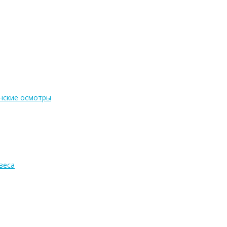
нские осмотры
веса