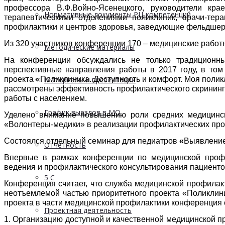
профессора В.Ф.Войно-Ясенец
кого, руководители кра
Нормативные документы РЦ компетенций
терапевтическими отделениями поликлиник, врачи-тера
профилактики и центров здоровья, заведующие фельдшер
Из 320 участников конференции 170 – медицинские работни
Методические материалы
На конференции обсуждались не только традиционны
перспективные направления работы в 2017 году, в том
проекта «Поликлиника. Доступность и комфорт. Моя полик
Материалы и презентации
рассмотрены эффективность профилактическог
о скринин
работы с населением.
График выездов в МО
Уделено внимание повышению роли средних медицински
«Волонтеры-медик
и» в реализации профилактических про
Состоялся отдельный семинар для педиатров
«
Выявление
Отчетность
Впервые в рамках конференции по медицинской проф
ведения и профилактическог
о консультирования пациенто
5 С
Конференция считает, что служба медицинской профилакт
неотъемлемой частью приоритетного проекта «Поликлини
проекта в части медицинской профилактики конференция 
Проектная деятельность
1. Организацию доступной и качественной медицинской 