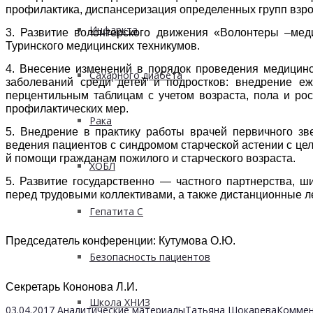
профилактика, диспансеризация определенных групп взро
Инфаркта
3. Развитие волонтерского движения «Волонтеры –меди
Туринского медицинских техникумов.
4. Внесение изменений в порядок проведения медицин
Сахарного диабета
заболеваний среди детей и подростков: внедрение е
перцентильным таблицам с учетом возраста, пола и рос
профилактических мер.
Рака
5. Внедрение в практику работы врачей первичного з
ведения пациентов с синдромом старческой астении с це
й помощи гражданам пожилого и старческого возраста.
ХОБЛ
5. Развитие государственно — частного партнерства, 
перед трудовыми коллективами, а также дистанционные ле
Гепатита С
Председатель конференции: Кутумова О.Ю.
Безопасность пациентов
Секретарь Кононова Л.И.
Школа ХНИЗ
03.04.2017
Аналитические материалы
Татьяна Шокарева
Коммен