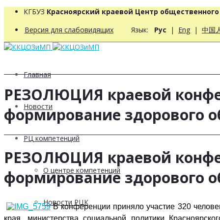
КГБУЗ
Красноярский краевой Центр общественног
Версия для слабовидящих
Язык:
Рус
|
Eng
|
中国
Главная
РЕЗОЛЮЦИЯ краевой конфе
Новости
формирование здорового обр
РЦ компетенций
РЕЗОЛЮЦИЯ краевой конфе
О центре компетенций
формирование здорового обр
Новости РЦК
В конференции приняло участие 320 челове
края, министерства социальной политики Красноярског