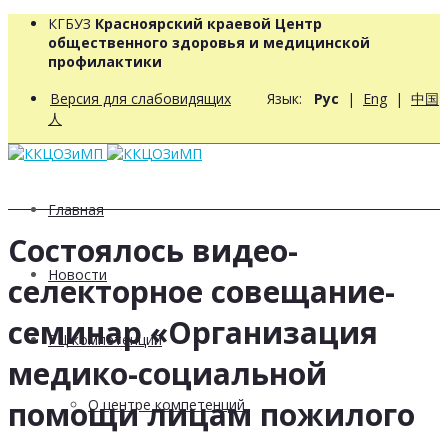
КГБУЗ
Красноярский краевой Центр
общественного здоровья и медицинской
профилактики
Версия для слабовидящих
Язык:
Рус
|
Eng
|
中国
人
Главная
Состоялось видео-
Новости
селекторное совещание-
семинар «Организация
РЦ компетенций
медико-социальной
помощи лицам пожилого
О центре компетенций