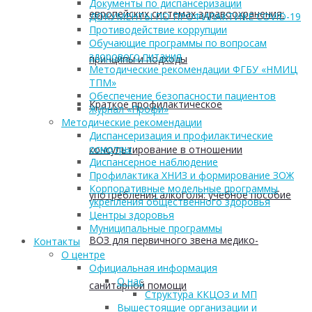
Документы по диспансеризации
европейских системах здравоохранения:
ДОКУМЕНТЫ ПО ПРОФИЛАКТИКЕ COVID-19
Противодействие коррупции
Обучающие программы по вопросам
здорового питания
принципы и подходы
Методические рекомендации ФГБУ «НМИЦ
ТПМ»
Обеспечение безопасности пациентов
Краткое профилактическое
Журнал «Профи»
Методические рекомендации
Диспансеризация и профилактические
осмотры
консультирование в отношении
Диспансерное наблюдение
Профилактика ХНИЗ и формирование ЗОЖ
Корпоративные модельные программы
употребления алкоголя: учебное пособие
укрепления общественного здоровья
Центры здоровья
Муниципальные программы
ВОЗ для первичного звена медико-
Контакты
О центре
Официальная информация
О нас
санитарной помощи
Структура ККЦОЗ и МП
Вышестоящие организации и