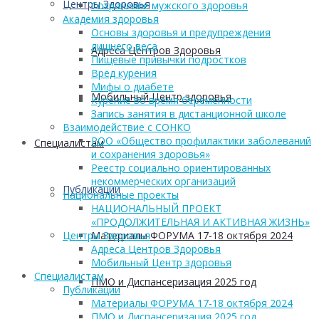
Центры Здоровья
Сохранение мужского здоровья
Академия здоровья
Основы здоровья и предупреждения
лишнего веса
Адреса Центров Здоровья
Пищевые привычки подростков
Вред курения
Мифы о диабете
Мобильный Центр здоровья
Курение во время беременности
Запись занятия в дистанционной школе
Взаимодействие с СОНКО
РОО «Общество профилактики заболеваний
Cпециалистам
и сохранения здоровья»
Реестр социально ориентированных
некоммерческих организаций
Публикации
Национальные проекты
НАЦИОНАЛЬНЫЙ ПРОЕКТ
«ПРОДОЛЖИТЕЛЬНАЯ И АКТИВНАЯ ЖИЗНЬ»
Материалы ФОРУМА 17-18 октября 2024
Центры Здоровья
Адреса Центров Здоровья
Мобильный Центр здоровья
Cпециалистам
ПМО и Диспансеризация 2025 год
Публикации
Материалы ФОРУМА 17-18 октября 2024
ПМО и Диспансеризация 2025 год