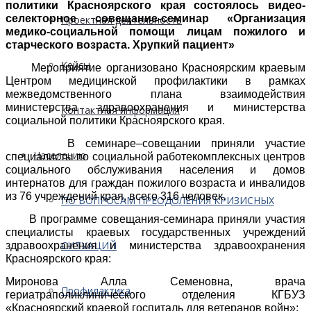
политики Красноярского края состоялось видео-
селекторное совещание-семинар «Организация
Проектная деятельность
медико-социальной помощи лицам пожилого и
старческого возраста. Хрупкий пациент»
Кейсы
Мероприятие организовано Красноярским краевым
Центром медицинской профилактики в рамках
межведомственного плана взаимодействия
министерства здравоохранения и министерства
Контактная информация
социальной политики Красноярского края.
В семинаре–совещании приняли участие
Населению
специалисты по социальной работекомплексных центров
социального обслуживания населения и домов
интернатов для граждан пожилого возраста и инвалидов
из 76 учреждений края, всего 316 человек.
ПО ВОПРОСАМ ПРЕОДОЛЕНИЯ КРИЗИСНЫХ
В программе совещания-семинара приняли участия
специалисты краевых государственных учреждений
СИТУАЦИЙ
здравоохранения и министерства здравоохранения
Красноярского края:
Миронова Алла Семеновна, врача
Профилактика
гериатраполиклинического отделения КГБУЗ
«Красноярский краевой госпиталь для ветеранов войн»;