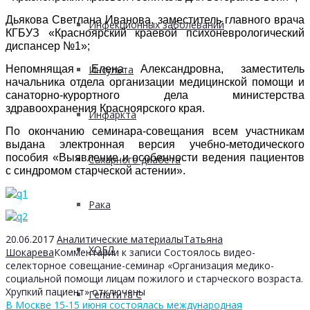
Дьякова Светлана Иванова, заместитель главного врача
Инфекционных заболеваний
КГБУЗ «Красноярский краевой психоневрологический
диспансер №1»;
Непомнящая Елена Александровна, заместитель
Инсульта
начальника отдела организации медицинской помощи и
санаторно-курортного дела министерства
здравоохранения Красноярского края.
Инфаркта
По окончанию семинара-совещания всем участникам
выдана электронная версия учебно-методического
пособия «Выявление и особенности ведения пациентов
Сахарного диабета
с синдромом старческой астении».
Рака
20.06.2017
Аналитические материалы
Татьяна
ХОБЛ
Шокарева
Комментарии
к записи Состоялось видео-
селекторное совещание-семинар «Организация медико-
социальной помощи лицам пожилого и старческого возраста.
Хрупкий пациент»
отключены
Гепатита С
В Москве 15-15 июня состоялась международная