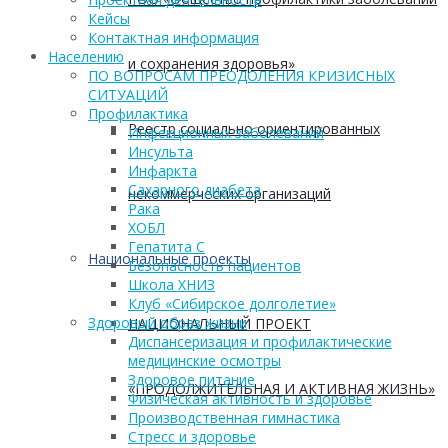
Кейсы
Контактная информация
Населению
и сохранения здоровья»
ПО ВОПРОСАМ ПРЕОДОЛЕНИЯ КРИЗИСНЫХ
СИТУАЦИЙ
Профилактика
Реестр социально ориентированных
Инфекционных заболеваний
Инсульта
Инфаркта
Сахарного диабета
некоммерческих организаций
Рака
ХОБЛ
Гепатита С
Национальные проекты
Безопасность пациентов
Школа ХНИЗ
Клуб «Сибирское долголетие»
Здоровый образ жизни
НАЦИОНАЛЬНЫЙ ПРОЕКТ
Диспансеризация и профилактические
медицинские осмотры
Здоровое питание
«ПРОДОЛЖИТЕЛЬНАЯ И АКТИВНАЯ ЖИЗНЬ»
Физическая активность и здоровье
Производственная гимнастика
Стресс и здоровье