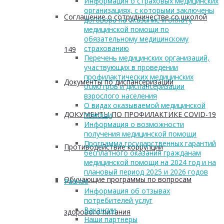
Информация о страховых медицинских
организациях, с которыми заключены
Соглашение о сотрудничестве со школой
договора на оказание и оплату
медицинской помощи по
обязательному медицинскому
страхованию
149
Перечень медицинских организаций,
участвующих в проведении
профилактических медицинских
Документы по диспансеризации
осмотров и диспансеризации
взрослого населения
О видах оказываемой медицинской
ДОКУМЕНТЫ ПО ПРОФИЛАКТИКЕ COVID-19
помощи
Информация о возможности
получения медицинской помощи
Программа государственных гарантий
Противодействие коррупции
бесплатного оказания гражданам
медицинской помощи на 2024 год и на
плановый период 2025 и 2026 годов
Обучающие программы по вопросам
Разное
Информация об отзывах
потребителей услуг
Вакансии
здорового питания
Наши партнеры