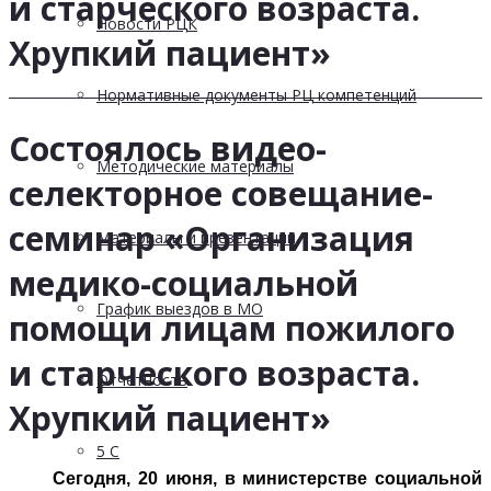
и старческого возраста.
Новости РЦК
Хрупкий пациент»
Нормативные документы РЦ компетенций
Состоялось видео-
Методические материалы
селекторное совещание-
семинар «Организация
Материалы и презентации
медико-социальной
График выездов в МО
помощи лицам пожилого
и старческого возраста.
Отчетность
Хрупкий пациент»
5 С
Сегодня, 20 июня, в министерстве социальной