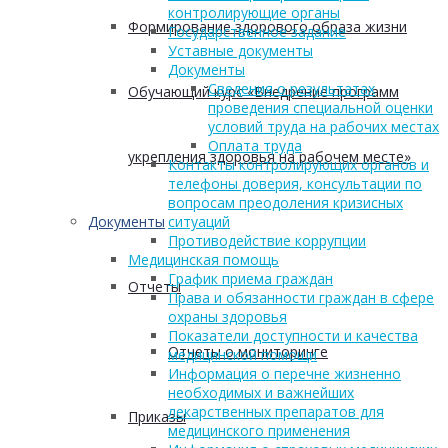
контролирующие органы
Формирование здорового образа жизни
Государственное задание
Уставные документы
Документы
Сведения о результатах
Обучающий курс «Внедрение программ
проведения специальной оценки
условий труда на рабочих местах
Оплата труда
укрепления здоровья на рабочем месте»
Контакты контролирующих органов и
телефоны доверия, консультации по
вопросам преодоления кризисных
Документы
ситуаций
Противодействие коррупции
Медицинская помощь
График приема граждан
Отчеты
Права и обязанности граждан в сфере
охраны здоровья
Показатели доступности и качества
Отчеты о мониторинге
медицинской помощи
Информация о перечне жизненно
необходимых и важнейших
лекарственных препаратов для
Приказы
медицинского применения