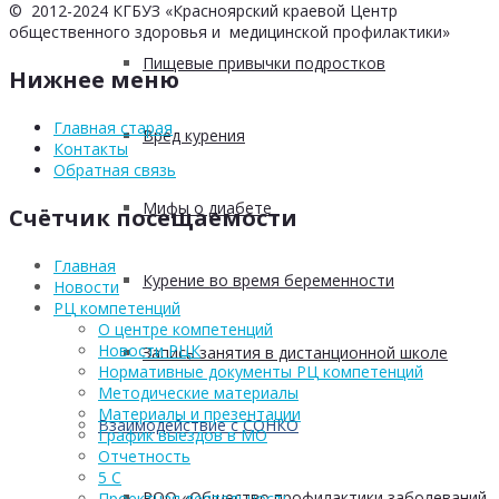
© 2012-2024 КГБУЗ «Красноярский краевой Центр
общественного здоровья и медицинской профилактики»
Пищевые привычки подростков
Нижнее меню
Главная старая
Вред курения
Контакты
Обратная связь
Мифы о диабете
Счётчик посещаемости
Главная
Курение во время беременности
Новости
РЦ компетенций
О центре компетенций
Новости РЦК
Запись занятия в дистанционной школе
Нормативные документы РЦ компетенций
Методические материалы
Материалы и презентации
Взаимодействие с СОНКО
График выездов в МО
Отчетность
5 С
РОО «Общество профилактики заболеваний
Проектная деятельность