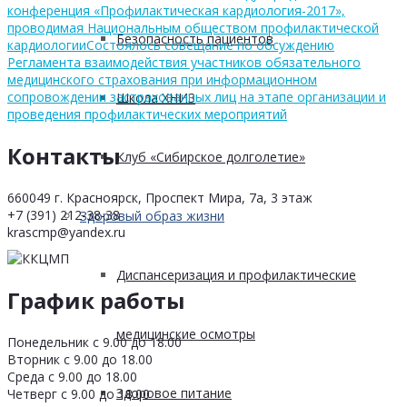
конференция «Профилактическая кардиология-2017»,
проводимая Национальным обществом профилактической
Безопасность пациентов
кардиологии
Состоялось совещание по обсуждению
Регламента взаимодействия участников обязательного
медицинского страхования при информационном
сопровождении застрахованных лиц на этапе организации и
Школа ХНИЗ
проведения профилактических мероприятий
Контакты
Клуб «Сибирское долголетие»
660049 г. Красноярск, Проспект Мира, 7а, 3 этаж
+7 (391) 212-38-38
Здоровый образ жизни
krascmp@yandex.ru
Диспансеризация и профилактические
График работы
медицинские осмотры
Понедельник с 9.00 до 18.00
Вторник с 9.00 до 18.00
Среда с 9.00 до 18.00
Здоровое питание
Четверг с 9.00 до 18.00