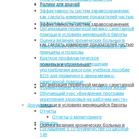
Ролики для врачей
Ролики для врачей
Эффективность систем здравоохранения:
как сделать измерение показателей частью
политики и управления?
Эффективность систем здравоохранения:
Организация первичной медико-санитарной
помощи в условиях меняющейся Европы
Оценка ведения хронических больных в
как сделать измерение показателей частью
европейских системах здравоохранения:
принципы и подходы
Краткое профилактическое
консультирование в отношении
политики и управления?
употребления алкоголя: учебное пособие
ВОЗ для первичного звена медико-
санитарной помощи
Организация первичной медико-санитарной
Формирование здорового образа жизни
Обучающий курс «Внедрение программ
укрепления здоровья на рабочем месте»
помощи в условиях меняющейся Европы
Документы
Отчеты
Отчеты о мониторинге
Приказы
Оценка ведения хронических больных в
Соглашение о сотрудничестве со школой
149