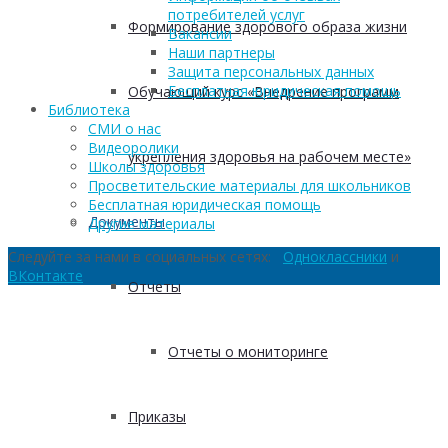
потребителей услуг
Формирование здорового образа жизни
Вакансии
Наши партнеры
Защита персональных данных
Бесплатная юридическая помощь
Обучающий курс «Внедрение программ
Библиотека
СМИ о нас
Видеоролики
укрепления здоровья на рабочем месте»
Школы здоровья
Просветительские материалы для школьников
Бесплатная юридическая помощь
Документы
Другие материалы
Следуйте за нами в социальных сетях:
Одноклассники
и
ВКонтакте
Отчеты
Отчеты о мониторинге
Приказы