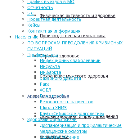
График выездов в МО
Отчетность
5 С
Физическая активность и здоровье
Проектная деятельность
Кейсы
Контактная информация
Производственная гимнастика
Населению
ПО ВОПРОСАМ ПРЕОДОЛЕНИЯ КРИЗИСНЫХ
СИТУАЦИЙ
Профилактика
Стресс и здоровье
Инфекционных заболеваний
Инсульта
Инфаркта
Сохранение мужского здоровья
Сахарного диабета
Рака
ХОБЛ
Гепатита С
Академия здоровья
Безопасность пациентов
Школа ХНИЗ
Клуб «Сибирское долголетие»
Основы здоровья и предупреждения
Здоровый образ жизни
Диспансеризация и профилактические
медицинские осмотры
лишнего веса
Здоровое питание