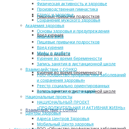
Физическая активность и здоровье
Производственная гимнастика
Стресс и здоровье
Пищевые привычки подростков
Сохранение мужского здоровья
Академия здоровья
Основы здоровья и предупреждения
Вред курения
лишнего веса
Пищевые привычки подростков
Вред курения
Мифы о диабете
Мифы о диабете
Курение во время беременности
Запись занятия в дистанционной школе
Взаимодействие с СОНКО
Курение во время беременности
РОО «Общество профилактики заболеваний
и сохранения здоровья»
Реестр социально ориентированных
Запись занятия в дистанционной школе
некоммерческих организаций
Национальные проекты
НАЦИОНАЛЬНЫЙ ПРОЕКТ
«ПРОДОЛЖИТЕЛЬНАЯ И АКТИВНАЯ ЖИЗНЬ»
Взаимодействие с СОНКО
Центры Здоровья
Адреса Центров Здоровья
Мобильный Центр здоровья
РОО «Общество профилактики заболеваний