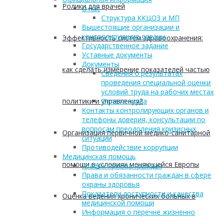
Ролики для врачей
О нас
Структура ККЦОЗ и МП
Вышестоящие организации и
контролирующие органы
Эффективность систем здравоохранения:
Государственное задание
Уставные документы
Документы
как сделать измерение показателей частью
Сведения о результатах
проведения специальной оценки
условий труда на рабочих местах
политики и управления?
Оплата труда
Контакты контролирующих органов и
телефоны доверия, консультации по
вопросам преодоления кризисных
Организация первичной медико-санитарной
ситуаций
Противодействие коррупции
Медицинская помощь
помощи в условиях меняющейся Европы
График приема граждан
Права и обязанности граждан в сфере
охраны здоровья
Показатели доступности и качества
Оценка ведения хронических больных в
медицинской помощи
Информация о перечне жизненно