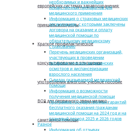
необходимых и важнейших
европейских системах здравоохранения:
лекарственных препаратов для
медицинского применения
Информация о страховых медицинских
организациях, с которыми заключены
принципы и подходы
договора на оказание и оплату
медицинской помощи по
обязательному медицинскому
Краткое профилактическое
страхованию
Перечень медицинских организаций,
участвующих в проведении
консультирование в отношении
профилактических медицинских
осмотров и диспансеризации
взрослого населения
О видах оказываемой медицинской
употребления алкоголя: учебное пособие
помощи
Информация о возможности
получения медицинской помощи
ВОЗ для первичного звена медико-
Программа государственных гарантий
бесплатного оказания гражданам
медицинской помощи на 2024 год и на
плановый период 2025 и 2026 годов
санитарной помощи
Разное
Информация об отзывах