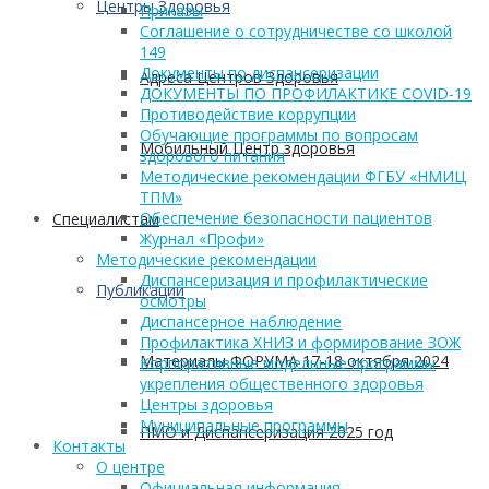
Центры Здоровья
Приказы
Соглашение о сотрудничестве со школой
149
Документы по диспансеризации
Адреса Центров Здоровья
ДОКУМЕНТЫ ПО ПРОФИЛАКТИКЕ COVID-19
Противодействие коррупции
Обучающие программы по вопросам
Мобильный Центр здоровья
здорового питания
Методические рекомендации ФГБУ «НМИЦ
ТПМ»
Обеспечение безопасности пациентов
Cпециалистам
Журнал «Профи»
Методические рекомендации
Диспансеризация и профилактические
Публикации
осмотры
Диспансерное наблюдение
Профилактика ХНИЗ и формирование ЗОЖ
Материалы ФОРУМА 17-18 октября 2024
Корпоративные модельные программы
укрепления общественного здоровья
Центры здоровья
Муниципальные программы
ПМО и Диспансеризация 2025 год
Контакты
О центре
Официальная информация