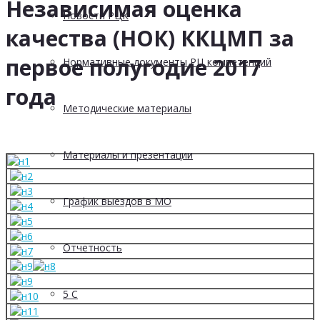
Независимая оценка
Новости РЦК
качества (НОК) ККЦМП за
первое полугодие 2017
Нормативные документы РЦ компетенций
года
Методические материалы
Материалы и презентации
График выездов в МО
Отчетность
5 С