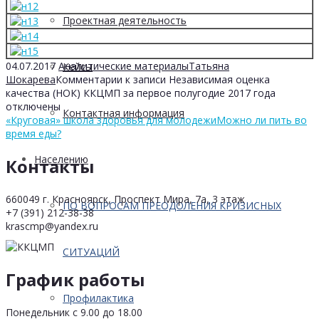
Проектная деятельность
04.07.2017
Аналитические материалы
Татьяна
Кейсы
Шокарева
Комментарии
к записи Независимая оценка
качества (НОК) ККЦМП за первое полугодие 2017 года
отключены
Контактная информация
«Круговая» школа здоровья для молодежи
Можно ли пить во
время еды?
Населению
Контакты
660049 г. Красноярск, Проспект Мира, 7а, 3 этаж
ПО ВОПРОСАМ ПРЕОДОЛЕНИЯ КРИЗИСНЫХ
+7 (391) 212-38-38
krascmp@yandex.ru
СИТУАЦИЙ
График работы
Профилактика
Понедельник с 9.00 до 18.00