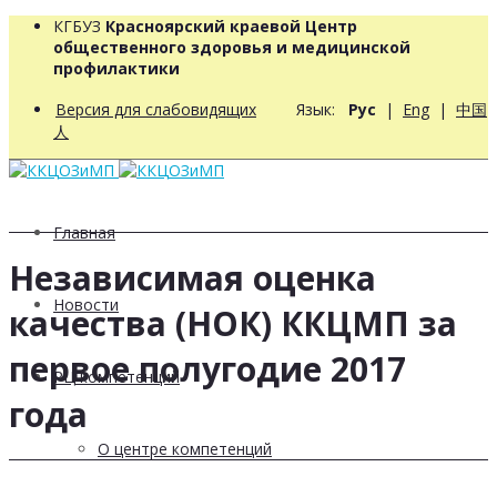
КГБУЗ
Красноярский краевой Центр
общественного здоровья и медицинской
профилактики
Версия для слабовидящих
Язык:
Рус
|
Eng
|
中国
人
Главная
Независимая оценка
Новости
качества (НОК) ККЦМП за
первое полугодие 2017
РЦ компетенций
года
О центре компетенций