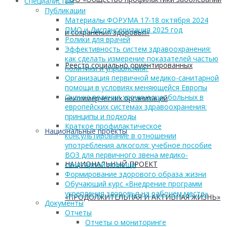
Cпециалистам
Публикации
Материалы ФОРУМА 17-18 октября 2024
ПМО и Диспансеризация 2025 год
и сохранения здоровья»
Ролики для врачей
Эффективность систем здравоохранения:
как сделать измерение показателей частью
Реестр социально ориентированных
политики и управления?
Организация первичной медико-санитарной
помощи в условиях меняющейся Европы
Оценка ведения хронических больных в
некоммерческих организаций
европейских системах здравоохранения:
принципы и подходы
Краткое профилактическое
Национальные проекты
консультирование в отношении
употребления алкоголя: учебное пособие
ВОЗ для первичного звена медико-
НАЦИОНАЛЬНЫЙ ПРОЕКТ
санитарной помощи
Формирование здорового образа жизни
Обучающий курс «Внедрение программ
укрепления здоровья на рабочем месте»
«ПРОДОЛЖИТЕЛЬНАЯ И АКТИВНАЯ ЖИЗНЬ»
Документы
Отчеты
Отчеты о мониторинге