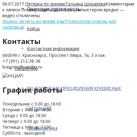
06.07.2017
Пятёрка по зрению
Татьяна Шокарева
Комментарии
Проектная деятельность
к записи Почему сидеть долго за компьютером вредно —
видео
отключены
Можно ли пить во время еды?
Технологии опасны для
здоровья?
Кейсы
Контакты
Контактная информация
660049 г. Красноярск, Проспект Мира, 7а, 3 этаж
+7 (391) 212-38-38
krascmp@yandex.ru
Населению
График работы
ПО ВОПРОСАМ ПРЕОДОЛЕНИЯ КРИЗИСНЫХ
Понедельник с 9.00 до 18.00
СИТУАЦИЙ
Вторник с 9.00 до 18.00
Среда с 9.00 до 18.00
Четверг с 9.00 до 18.00
Пятница с 9.00 до 17.00
Профилактика
Суббота - выходной