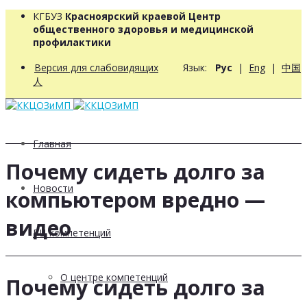
КГБУЗ
Красноярский краевой Центр
общественного здоровья и медицинской
профилактики
Версия для слабовидящих
Язык:
Рус
|
Eng
|
中国
人
Главная
Почему сидеть долго за
Новости
компьютером вредно —
видео
РЦ компетенций
О центре компетенций
Почему сидеть долго за