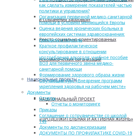
как сделать измерение показателей частью
политики и управления?
Организация первичной медико-санитарной
и сохранения здоровья»
помощи в условиях меняющейся Европы
Оценка ведения хронических больных в
европейских системах здравоохранения:
Реестр социально ориентированных
принципы и подходы
Краткое профилактическое
консультирование в отношении
употребления алкоголя: учебное пособие
некоммерческих организаций
ВОЗ для первичного звена медико-
санитарной помощи
Формирование здорового образа жизни
Национальные проекты
Обучающий курс «Внедрение программ
укрепления здоровья на рабочем месте»
Документы
Отчеты
НАЦИОНАЛЬНЫЙ ПРОЕКТ
Отчеты о мониторинге
Приказы
Соглашение о сотрудничестве со школой
«ПРОДОЛЖИТЕЛЬНАЯ И АКТИВНАЯ ЖИЗНЬ»
149
Документы по диспансеризации
ДОКУМЕНТЫ ПО ПРОФИЛАКТИКЕ COVID-19