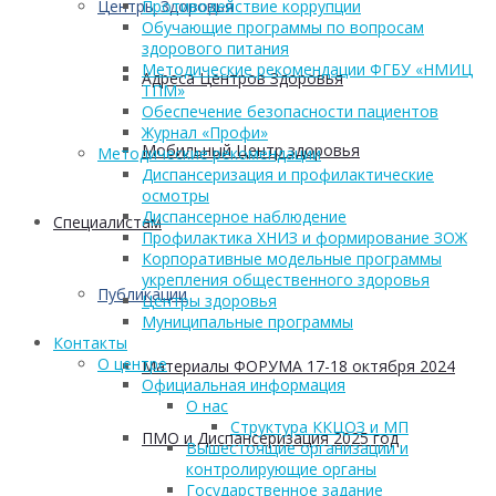
Центры Здоровья
Противодействие коррупции
Обучающие программы по вопросам
здорового питания
Методические рекомендации ФГБУ «НМИЦ
Адреса Центров Здоровья
ТПМ»
Обеспечение безопасности пациентов
Журнал «Профи»
Мобильный Центр здоровья
Методические рекомендации
Диспансеризация и профилактические
осмотры
Диспансерное наблюдение
Cпециалистам
Профилактика ХНИЗ и формирование ЗОЖ
Корпоративные модельные программы
укрепления общественного здоровья
Публикации
Центры здоровья
Муниципальные программы
Контакты
О центре
Материалы ФОРУМА 17-18 октября 2024
Официальная информация
О нас
Структура ККЦОЗ и МП
ПМО и Диспансеризация 2025 год
Вышестоящие организации и
контролирующие органы
Государственное задание