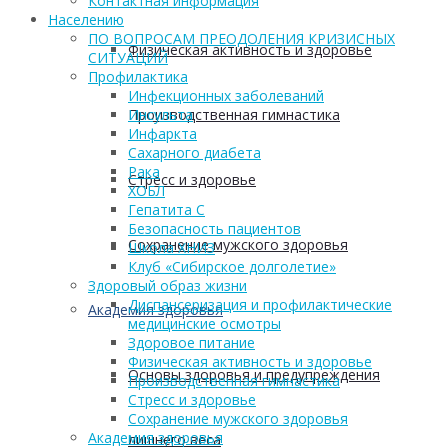
Контактная информация
Населению
ПО ВОПРОСАМ ПРЕОДОЛЕНИЯ КРИЗИСНЫХ
Физическая активность и здоровье
СИТУАЦИЙ
Профилактика
Инфекционных заболеваний
Производственная гимнастика
Инсульта
Инфаркта
Сахарного диабета
Рака
Стресс и здоровье
ХОБЛ
Гепатита С
Безопасность пациентов
Сохранение мужского здоровья
Школа ХНИЗ
Клуб «Сибирское долголетие»
Здоровый образ жизни
Диспансеризация и профилактические
Академия здоровья
медицинские осмотры
Здоровое питание
Физическая активность и здоровье
Основы здоровья и предупреждения
Производственная гимнастика
Стресс и здоровье
Сохранение мужского здоровья
Академия здоровья
лишнего веса