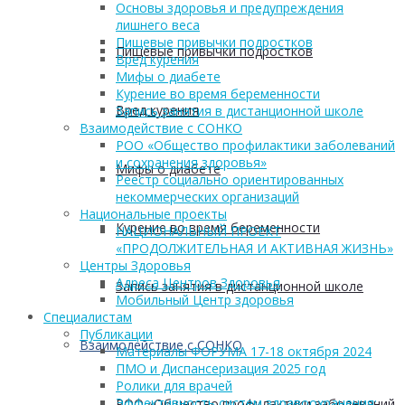
Основы здоровья и предупреждения
лишнего веса
Пищевые привычки подростков
Пищевые привычки подростков
Вред курения
Мифы о диабете
Курение во время беременности
Вред курения
Запись занятия в дистанционной школе
Взаимодействие с СОНКО
РОО «Общество профилактики заболеваний
и сохранения здоровья»
Мифы о диабете
Реестр социально ориентированных
некоммерческих организаций
Национальные проекты
Курение во время беременности
НАЦИОНАЛЬНЫЙ ПРОЕКТ
«ПРОДОЛЖИТЕЛЬНАЯ И АКТИВНАЯ ЖИЗНЬ»
Центры Здоровья
Адреса Центров Здоровья
Запись занятия в дистанционной школе
Мобильный Центр здоровья
Cпециалистам
Публикации
Взаимодействие с СОНКО
Материалы ФОРУМА 17-18 октября 2024
ПМО и Диспансеризация 2025 год
Ролики для врачей
Эффективность систем здравоохранения:
РОО «Общество профилактики заболеваний