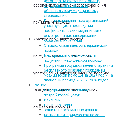
договора на оказание и оплату
европейских системах здравоохранения:
медицинской помощи по
обязательному медицинскому
страхованию
Перечень медицинских организаций,
принципы и подходы
участвующих в проведении
профилактических медицинских
осмотров и диспансеризации
Краткое профилактическое
взрослого населения
О видах оказываемой медицинской
помощи
Информация о возможности
консультирование в отношении
получения медицинской помощи
Программа государственных гарантий
бесплатного оказания гражданам
употребления алкоголя: учебное пособие
медицинской помощи на 2024 год и на
плановый период 2025 и 2026 годов
Разное
ВОЗ для первичного звена медико-
Информация об отзывах
потребителей услуг
Вакансии
Наши партнеры
санитарной помощи
Защита персональных данных
Бесплатная юридическая помощь