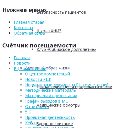
Нижнее меню
Безопасность пациентов
Главная старая
Контакты
Школа ХНИЗ
Обратная связь
Счётчик посещаемости
Клуб «Сибирское долголетие»
Главная
Новости
Здоровый образ жизни
РЦ компетенций
О центре компетенций
Новости РЦК
Нормативные документы РЦ компетенций
Диспансеризация и профилактические
Методические материалы
Материалы и презентации
График выездов в МО
медицинские осмотры
Отчетность
5 С
Проектная деятельность
Кейсы
Здоровое питание