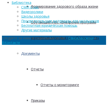
Библиотека
Формирование здорового образа жизни
СМИ о нас
Видеоролики
Школы здоровья
Просветительские материалы для школьников
Обучающий курс «Внедрение программ
Бесплатная юридическая помощь
Другие материалы
укрепления здоровья на рабочем месте»
Следуйте за нами в социальных сетях:
Одноклассники
и
ВКонтакте
Документы
Отчеты
Отчеты о мониторинге
Приказы