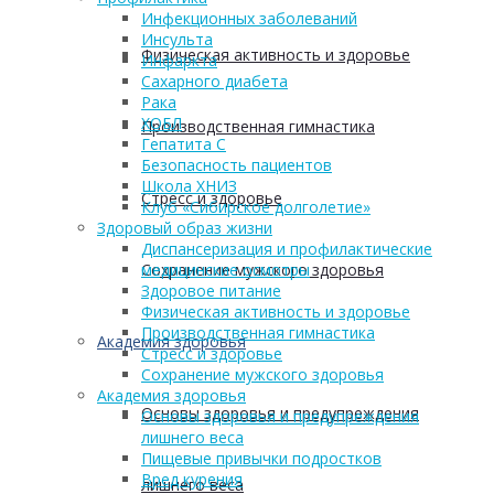
Инфекционных заболеваний
Инсульта
Физическая активность и здоровье
Инфаркта
Сахарного диабета
Рака
ХОБЛ
Производственная гимнастика
Гепатита С
Безопасность пациентов
Школа ХНИЗ
Стресс и здоровье
Клуб «Сибирское долголетие»
Здоровый образ жизни
Диспансеризация и профилактические
Сохранение мужского здоровья
медицинские осмотры
Здоровое питание
Физическая активность и здоровье
Производственная гимнастика
Академия здоровья
Стресс и здоровье
Сохранение мужского здоровья
Академия здоровья
Основы здоровья и предупреждения
Основы здоровья и предупреждения
лишнего веса
Пищевые привычки подростков
Вред курения
лишнего веса