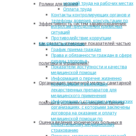
условий труда на рабочих местах
Ролики для врачей
Оплата труда
Контакты контролирующих органов и
телефоны доверия, консультации по
Эффективность систем здравоохранения:
вопросам преодоления кризисных
ситуаций
Противодействие коррупции
как сделать измерение показателей частью
Медицинская помощь
График приема граждан
Права и обязанности граждан в сфере
охраны здоровья
политики и управления?
Показатели доступности и качества
медицинской помощи
Информация о перечне жизненно
Организация первичной медико-санитарной
необходимых и важнейших
лекарственных препаратов для
медицинского применения
Информация о страховых медицинских
помощи в условиях меняющейся Европы
организациях, с которыми заключены
договора на оказание и оплату
медицинской помощи по
Оценка ведения хронических больных в
обязательному медицинскому
страхованию
Перечень медицинских организаций,