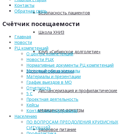
Контакты
Обратная связь
Безопасность пациентов
Счётчик посещаемости
Школа ХНИЗ
Главная
Новости
РЦ компетенций
Клуб «Сибирское долголетие»
О центре компетенций
Новости РЦК
Нормативные документы РЦ компетенций
Методические материалы
Здоровый образ жизни
Материалы и презентации
График выездов в МО
Отчетность
Диспансеризация и профилактические
5 С
Проектная деятельность
Кейсы
медицинские осмотры
Контактная информация
Населению
ПО ВОПРОСАМ ПРЕОДОЛЕНИЯ КРИЗИСНЫХ
СИТУАЦИЙ
Здоровое питание
Профилактика