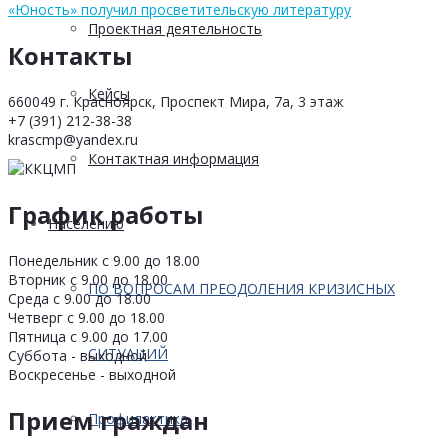
«Юность» получил просветительскую литературу
Проектная деятельность
Контакты
Кейсы
660049 г. Красноярск, Проспект Мира, 7а, 3 этаж
+7 (391) 212-38-38
krascmp@yandex.ru
Контактная информация
График работы
Населению
Понедельник с 9.00 до 18.00
Вторник с 9.00 до 18.00
ПО ВОПРОСАМ ПРЕОДОЛЕНИЯ КРИЗИСНЫХ
Среда с 9.00 до 18.00
Четверг с 9.00 до 18.00
Пятница с 9.00 до 17.00
СИТУАЦИЙ
Суббота - выходной
Воскресенье - выходной
Прием граждан
Профилактика