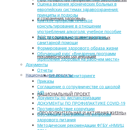
Оценка ведения хронических больных в
европейских системах здравоохранения:
принципы и подходы
и сохранения здоровья»
Краткое профилактическое
консультирование в отношении
употребления алкоголя: учебное пособие
ВОЗ для первичного звена медико-
Реестр социально ориентированных
санитарной помощи
Формирование здорового образа жизни
Обучающий курс «Внедрение программ
некоммерческих организаций
укрепления здоровья на рабочем месте»
Документы
Отчеты
Национальные проекты
Отчеты о мониторинге
Приказы
Соглашение о сотрудничестве со школой
149
НАЦИОНАЛЬНЫЙ ПРОЕКТ
Документы по диспансеризации
ДОКУМЕНТЫ ПО ПРОФИЛАКТИКЕ COVID-19
Противодействие коррупции
«ПРОДОЛЖИТЕЛЬНАЯ И АКТИВНАЯ ЖИЗНЬ»
Обучающие программы по вопросам
здорового питания
Методические рекомендации ФГБУ «НМИЦ