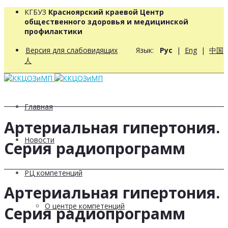
КГБУЗ
Красноярский краевой Центр
общественного здоровья и медицинской
профилактики
Версия для слабовидящих
Язык:
Рус
|
Eng
|
中国
人
Главная
Артериальная гипертония.
Новости
Серия радиопрограмм
РЦ компетенций
Артериальная гипертония.
О центре компетенций
Серия радиопрограмм