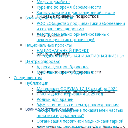
Мифы о диабете
Курение во время беременности
Запись занятия в дистанционной школе
Пищевые привычки подростков
Взаимодействие с СОНКО
РОО «Общество профилактики заболеваний
и сохранения здоровья»
Реестр социально ориентированных
Вред курения
некоммерческих организаций
Национальные проекты
НАЦИОНАЛЬНЫЙ ПРОЕКТ
Мифы о диабете
«ПРОДОЛЖИТЕЛЬНАЯ И АКТИВНАЯ ЖИЗНЬ»
Центры Здоровья
Адреса Центров Здоровья
Курение во время беременности
Мобильный Центр здоровья
Cпециалистам
Публикации
Материалы ФОРУМА 17-18 октября 2024
Запись занятия в дистанционной школе
ПМО и Диспансеризация 2025 год
Ролики для врачей
Эффективность систем здравоохранения:
Взаимодействие с СОНКО
как сделать измерение показателей частью
политики и управления?
Организация первичной медико-санитарной
помощи в условиях меняющейся Европы
РОО «Общество профилактики заболеваний