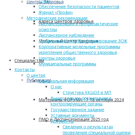
ТПМ»
Центры Здоровья
Обеспечение безопасности пациентов
Журнал «Профи»
Методические рекомендации
Адреса Центров Здоровья
Диспансеризация и профилактические
осмотры
Диспансерное наблюдение
Мобильный Центр здоровья
Профилактика ХНИЗ и формирование ЗОЖ
Корпоративные модельные программы
укрепления общественного здоровья
Центры здоровья
Cпециалистам
Муниципальные программы
Контакты
О центре
Публикации
Официальная информация
О нас
Структура ККЦОЗ и МП
Вышестоящие организации и
Материалы ФОРУМА 17-18 октября 2024
контролирующие органы
Государственное задание
Уставные документы
ПМО и Диспансеризация 2025 год
Документы
Сведения о результатах
проведения специальной оценки