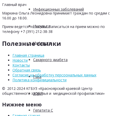
Главный врач
Инфекционных заболеваний
Маркина Ольга Леонидовна принимает граждан по средам с
16.00 до 18.00.
Инсульта
Прием ведется по записи. Записаться на прием можно по
телефону +7 (391) 212-38-38
Полезные ссылки
Инфаркта
Главная страница
Сахарного диабета
Новости
Контакты
Обратная связь
Согласие на обработку персоональных данных
Рака
Политика конфидициальности
© 2012-2024 КГБУЗ «Красноярский краевой Центр
ХОБЛ
общественного здоровья и медицинской профилактики»
Нижнее меню
Гепатита С
Главная старая