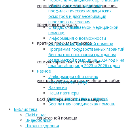
участвующих в проведении
европейских системах здравоохранения:
профилактических медицинских
осмотров и диспансеризации
взрослого населения
принципы и подходы
О видах оказываемой медицинской
помощи
Информация о возможности
Краткое профилактическое
получения медицинской помощи
Программа государственных гарантий
бесплатного оказания гражданам
медицинской помощи на 2024 год и на
консультирование в отношении
плановый период 2025 и 2026 годов
Разное
Информация об отзывах
употребления алкоголя: учебное пособие
потребителей услуг
Вакансии
Наши партнеры
Защита персональных данных
ВОЗ для первичного звена медико-
Бесплатная юридическая помощь
Библиотека
СМИ о нас
санитарной помощи
Видеоролики
Школы здоровья