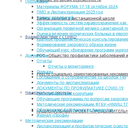
Публикации
Материалы ФОРУМА 17-18 октября 2024
ПМО и Диспансеризация 2025 год
Ролики для врачей
Запись занятия в дистанционной школе
Эффективность систем здравоохранения: как 
Организация первичной медико-санитарной 
Оценка ведения хронических больных в европ
Взаимодействие с СОНКО
Краткое профилактическое консультирование
Формирование здорового образа жизни
Обучающий курс «Внедрение программ укрепл
РОО «Общество профилактики заболеваний и
Документы
Отчеты
Отчеты о мониторинге
Приказы
Реестр социально ориентированных некоммер
Соглашение о сотрудничестве со школой 149
Документы по диспансеризации
ДОКУМЕНТЫ ПО ПРОФИЛАКТИКЕ COVID-19
Национальные проекты
Противодействие коррупции
Обучающие программы по вопросам здоровог
Методические рекомендации ФГБУ «НМИЦ Т
Обеспечение безопасности пациентов
НАЦИОНАЛЬНЫЙ ПРОЕКТ «ПРОДОЛЖИТЕЛЬН
Журнал «Профи»
Методические рекомендации
Диспансеризация и профилактические осмот