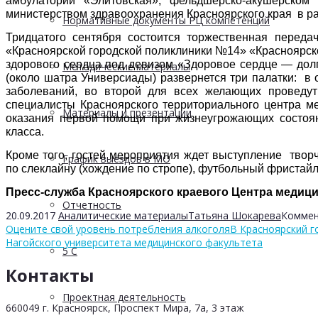
амбулатории «Элитовcкая», фельдшерско-акушерском
министерством здравоохранения Красноярского края в р
Нормативные документы РЦ компетенций
Тридцатого сентября состоится торжественная переда
«Красноярской городской поликлиники №14» «Красноярск
здорового сердца под девизом «Здоровое сердце — долг
Методические материалы
(около шатра Универсиады) развернется три палатки: в
заболеваний, во второй для всех желающих проведут
специалисты Красноярского территориального центра м
Материалы и презентации
оказания первой помощи при жизнеугрожающих состоя
класса.
Кроме того, гостей мероприятия ждет выступление творч
График выездов в МО
по слеклайну (хождение по стропе), футбольный фристайл
Пресс-служба Красноярского краевого Центра медицин
Отчетность
20.09.2017
Аналитические материалы
Татьяна Шокарева
Коммен
Оцените свой уровень потребления алкоголя
В Красноярский г
Нагойского университета медицинского факультета
5 С
Контакты
Проектная деятельность
660049 г. Красноярск, Проспект Мира, 7а, 3 этаж