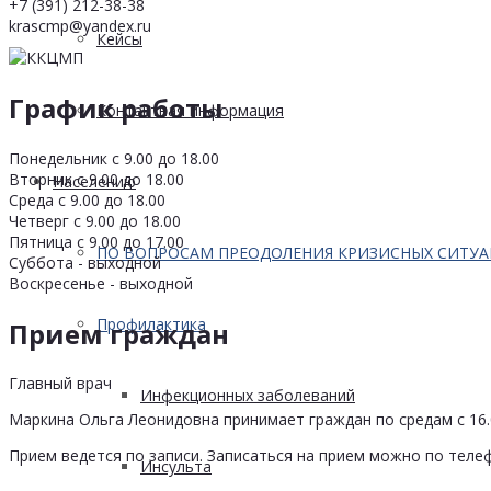
+7 (391) 212-38-38
krascmp@yandex.ru
Кейсы
График работы
Контактная информация
Понедельник с 9.00 до 18.00
Вторник с 9.00 до 18.00
Населению
Среда с 9.00 до 18.00
Четверг с 9.00 до 18.00
Пятница с 9.00 до 17.00
ПО ВОПРОСАМ ПРЕОДОЛЕНИЯ КРИЗИСНЫХ СИТУ
Суббота - выходной
Воскресенье - выходной
Профилактика
Прием граждан
Главный врач
Инфекционных заболеваний
Маркина Ольга Леонидовна принимает граждан по средам с 16.0
Прием ведется по записи. Записаться на прием можно по телеф
Инсульта