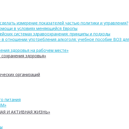
сделать измерение показателей частью политики и управления?
помощи в условиях меняющейся Европы
ейских системах здравоохранения: принципы и подходы
 в отношении употребления алкоголя: учебное пособие ВОЗ дл
ения здоровья на рабочем месте»
 сохранения здоровья»
ческих организаций
о питания
ПМ»
АЯ И АКТИВНАЯ ЖИЗНЬ»
ры