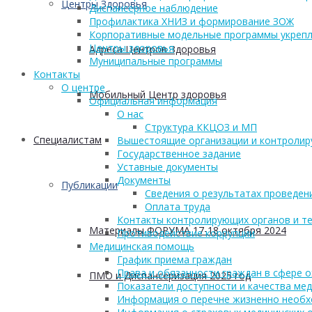
Центры Здоровья
Диспансерное наблюдение
Профилактика ХНИЗ и формирование ЗОЖ
Корпоративные модельные программы укрепл
Центры здоровья
Адреса Центров Здоровья
Муниципальные программы
Контакты
О центре
Мобильный Центр здоровья
Официальная информация
О нас
Структура ККЦОЗ и МП
Cпециалистам
Вышестоящие организации и контроли
Государственное задание
Уставные документы
Документы
Публикации
Сведения о результатах проведен
Оплата труда
Контакты контролирующих органов и те
Материалы ФОРУМА 17-18 октября 2024
Противодействие коррупции
Медицинская помощь
График приема граждан
Права и обязанности граждан в сфере 
ПМО и Диспансеризация 2025 год
Показатели доступности и качества ме
Информация о перечне жизненно необх