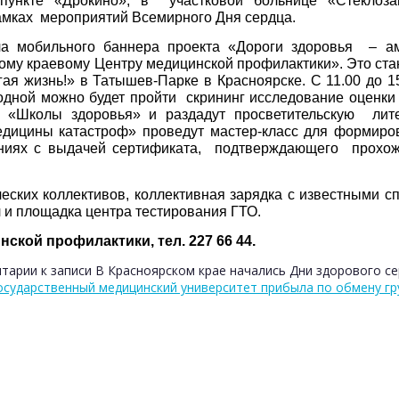
 пункте «Дрокино», в участковой больнице «Стеклоза
амках мероприятий Всемирного Дня сердца.
ча мобильного баннера проекта «Дороги здоровья – а
ому краевому Центру медицинской профилактики». Это ста
ая жизнь!» в Татышев-Парке в Красноярске. С 11.00 до 1
 одной можно будет пройти скрининг исследование оценки
 «Школы здоровья» и раздадут просветительскую литер
едицины катастроф» проведут мастер-класс для формиро
ниях с выдачей сертификата, подтверждающего прохож
еских коллективов, коллективная зарядка с известными с
 и площадка центра тестирования ГТО.
ской профилактики, тел. 227 66 44.
тарии
к записи В Красноярском крае начались Дни здорового с
осударственный медицинский университет прибыла по обмену гр