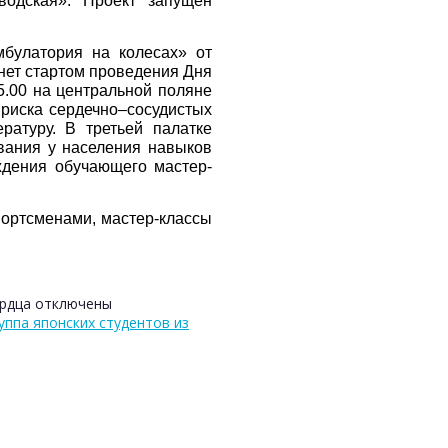
водская». Проект запущен
мбулатория на колесах» от
нет стартом проведения Дня
5.00 на центральной поляне
 риска сердечно–сосудистых
атуру. В третьей палатке
вания у населения навыков
дения обучающего мастер-
портсменами, мастер-классы
ердца
отключены
уппа японских студентов из