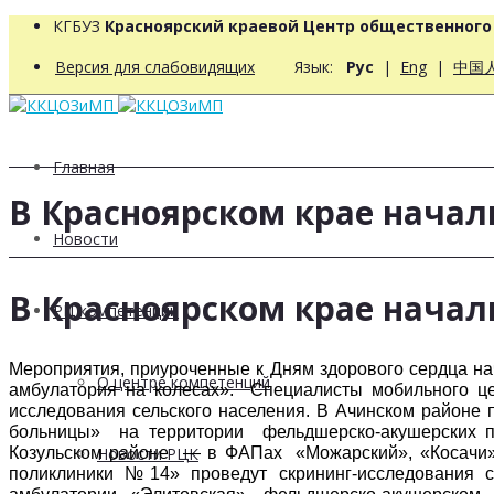
КГБУЗ
Красноярский краевой Центр общественног
Версия для слабовидящих
Язык:
Рус
|
Eng
|
中国
Главная
В Красноярском крае начал
Новости
В Красноярском крае начал
РЦ компетенций
Мероприятия, приуроченные к Дням здорового сердца на
О центре компетенций
амбулатория на колесах».
Специалисты мобильного цен
исследования сельского населения. В Ачинском районе 
больницы» на территории фельдшерско-акушерских пу
Козульском районе — в ФАПах «Можарский», «Косачи»
Новости РЦК
поликлиники №14» проведут скрининг-исследования с