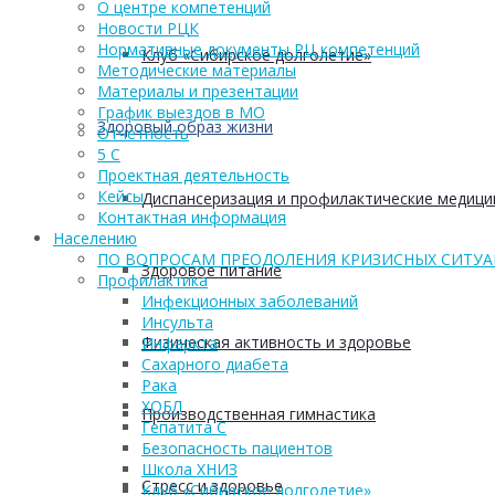
О центре компетенций
Новости РЦК
Нормативные документы РЦ компетенций
Клуб «Сибирское долголетие»
Методические материалы
Материалы и презентации
График выездов в МО
Здоровый образ жизни
Отчетность
5 С
Проектная деятельность
Кейсы
Диспансеризация и профилактические медици
Контактная информация
Населению
ПО ВОПРОСАМ ПРЕОДОЛЕНИЯ КРИЗИСНЫХ СИТУ
Здоровое питание
Профилактика
Инфекционных заболеваний
Инсульта
Физическая активность и здоровье
Инфаркта
Сахарного диабета
Рака
ХОБЛ
Производственная гимнастика
Гепатита С
Безопасность пациентов
Школа ХНИЗ
Стресс и здоровье
Клуб «Сибирское долголетие»