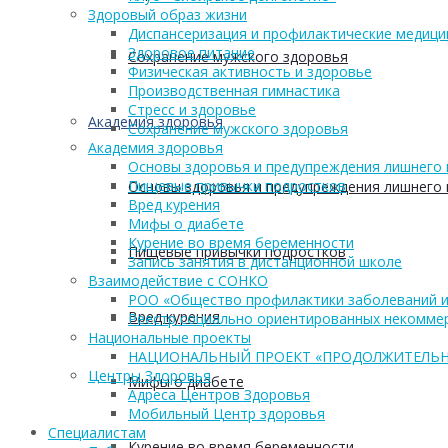
Здоровый образ жизни
Диспансеризация и профилактические медици
Здоровое питание
Сохранение мужского здоровья
Физическая активность и здоровье
Производственная гимнастика
Стресс и здоровье
Академия здоровья
Сохранение мужского здоровья
Академия здоровья
Основы здоровья и предупреждения лишнего 
Пищевые привычки подростков
Основы здоровья и предупреждения лишнего 
Вред курения
Мифы о диабете
Курение во время беременности
Пищевые привычки подростков
Запись занятия в дистанционной школе
Взаимодействие с СОНКО
РОО «Общество профилактики заболеваний и
Вред курения
Реестр социально ориентированных некоммер
Национальные проекты
НАЦИОНАЛЬНЫЙ ПРОЕКТ «ПРОДОЛЖИТЕЛЬН
Центры Здоровья
Мифы о диабете
Адреса Центров Здоровья
Мобильный Центр здоровья
Cпециалистам
Курение во время беременности