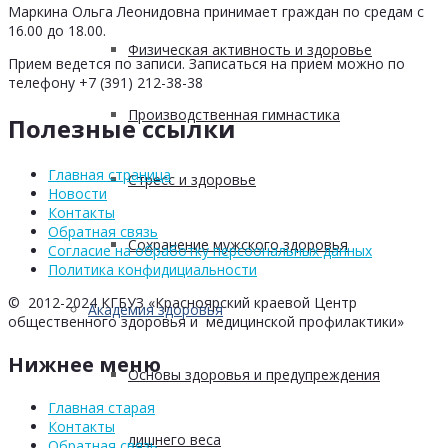
Маркина Ольга Леонидовна принимает граждан по средам с
16.00 до 18.00.
Физическая активность и здоровье
Прием ведется по записи. Записаться на прием можно по
телефону +7 (391) 212-38-38
Производственная гимнастика
Полезные ссылки
Главная страница
Стресс и здоровье
Новости
Контакты
Обратная связь
Сохранение мужского здоровья
Согласие на обработку персоональных данных
Политика конфидициальности
© 2012-2024 КГБУЗ «Красноярский краевой Центр
Академия здоровья
общественного здоровья и медицинской профилактики»
Нижнее меню
Основы здоровья и предупреждения
Главная старая
Контакты
лишнего веса
Обратная связь