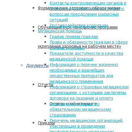
Контакты контролирующих органов и
Формирование здорового образа жизни
телефоны доверия, консультации по
вопросам преодоления кризисных
ситуаций
Противодействие коррупции
Обучающий курс «Внедрение программ
Медицинская помощь
График приема граждан
Права и обязанности граждан в сфере
укрепления здоровья на рабочем месте»
охраны здоровья
Показатели доступности и качества
медицинской помощи
Информация о перечне жизненно
Документы
необходимых и важнейших
лекарственных препаратов для
медицинского применения
Отчеты
Информация о страховых медицинских
организациях, с которыми заключены
договора на оказание и оплату
Отчеты о мониторинге
медицинской помощи по
обязательному медицинскому
страхованию
Перечень медицинских организаций,
Приказы
участвующих в проведении
профилактических медицинских