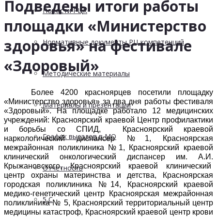
Подведены итоги работы
Новости РЦК
площадки «Министерство
здоровья» на фестивале
Нормативные документы РЦ компетенций
«Здоровый»
Методические материалы
Более 4200 красноярцев посетили площадку
«Министерство здоровья» за два дня работы фестиваля
Материалы и презентации
«Здоровый». На площадке работало 12 медицинских
учреждений: Красноярский краевой Центр профилактики
и борьбы со СПИД, Красноярский краевой
График выездов в МО
наркологический диспансер №1, Красноярская
межрайонная поликлиника №1, Красноярский краевой
клинический онкологический диспансер им. А.И.
Крыжановского, Красноярский краевой клинический
Отчетность
центр охраны материнства и детства, Красноярская
городская поликлиника №14, Красноярский краевой
медико-генетический центр Красноярская межрайонная
5 С
поликлиника № 5, Красноярский территориальный центр
медицины катастроф, Красноярский краевой центр крови