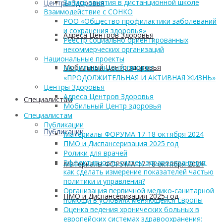
Запись занятия в дистанционной школе
Центры Здоровья
Взаимодействие с СОНКО
РОО «Общество профилактики заболеваний
и сохранения здоровья»
Адреса Центров Здоровья
Реестр социально ориентированных
некоммерческих организаций
Национальные проекты
Мобильный Центр здоровья
НАЦИОНАЛЬНЫЙ ПРОЕКТ
«ПРОДОЛЖИТЕЛЬНАЯ И АКТИВНАЯ ЖИЗНЬ»
Центры Здоровья
Адреса Центров Здоровья
Cпециалистам
Мобильный Центр здоровья
Cпециалистам
Публикации
Публикации
Материалы ФОРУМА 17-18 октября 2024
ПМО и Диспансеризация 2025 год
Ролики для врачей
Эффективность систем здравоохранения:
Материалы ФОРУМА 17-18 октября 2024
как сделать измерение показателей частью
политики и управления?
Организация первичной медико-санитарной
ПМО и Диспансеризация 2025 год
помощи в условиях меняющейся Европы
Оценка ведения хронических больных в
европейских системах здравоохранения: