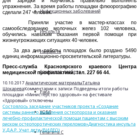
для зарядки и научились правильно выполнять
упражнения. За время работы площадки флюорографию
Инфекционных заболеваний
сделали 247 человек.
Приняли участие в мастер-классах по
самообследованию молочных желез 102 человека,
Инсульта
обучились навыкам оказания первой помощи при
жизнеугрожающих ситуациях 40 человек.
За два дня работы площадок было роздано 5490
Инфаркта
единиц информационно-просветительской литературы.
Пресс-служба Красноярского краевого Центра
Сахарного диабета
медицинской профилактики, тел. 227 66 44.
10.10.2017
Аналитические материалы
Татьяна
Шокарева
Комментарии
к записи Подведены итоги работы
Рака
площадки «Министерство здоровья» на фестивале
«Здоровый»
отключены
Состоялось заседание участников проекта «Создание
ХОБЛ
системы раннего выявления остеопороза и оказания
лечебно-профилактической помощи пациентам с высоким
риском остеопоротических переломов»
Диагностика инсульта
У.Д.А.Р. Учат дети (ВИДЕО)
Гепатита С