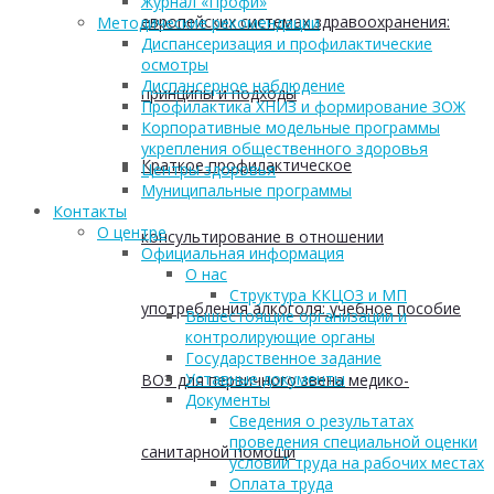
Журнал «Профи»
европейских системах здравоохранения:
Методические рекомендации
Диспансеризация и профилактические
осмотры
Диспансерное наблюдение
принципы и подходы
Профилактика ХНИЗ и формирование ЗОЖ
Корпоративные модельные программы
укрепления общественного здоровья
Краткое профилактическое
Центры здоровья
Муниципальные программы
Контакты
О центре
консультирование в отношении
Официальная информация
О нас
Структура ККЦОЗ и МП
употребления алкоголя: учебное пособие
Вышестоящие организации и
контролирующие органы
Государственное задание
Уставные документы
ВОЗ для первичного звена медико-
Документы
Сведения о результатах
проведения специальной оценки
санитарной помощи
условий труда на рабочих местах
Оплата труда