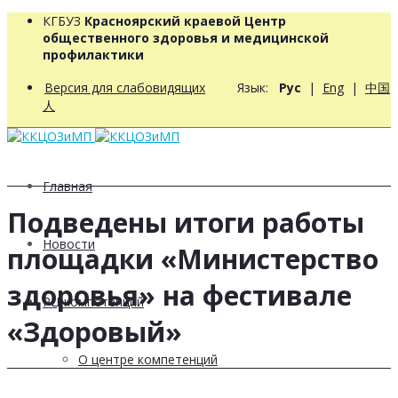
КГБУЗ
Красноярский краевой Центр
общественного здоровья и медицинской
профилактики
Версия для слабовидящих
Язык:
Рус
|
Eng
|
中国
人
Главная
Подведены итоги работы
Новости
площадки «Министерство
здоровья» на фестивале
РЦ компетенций
«Здоровый»
О центре компетенций