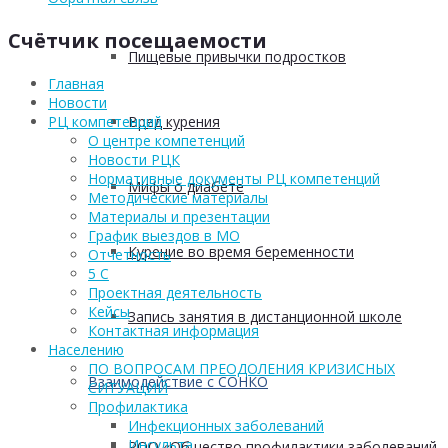
Счётчик посещаемости
Пищевые привычки подростков
Главная
Новости
Вред курения
РЦ компетенций
О центре компетенций
Новости РЦК
Нормативные документы РЦ компетенций
Мифы о диабете
Методические материалы
Материалы и презентации
График выездов в МО
Курение во время беременности
Отчетность
5 С
Проектная деятельность
Кейсы
Запись занятия в дистанционной школе
Контактная информация
Населению
ПО ВОПРОСАМ ПРЕОДОЛЕНИЯ КРИЗИСНЫХ
Взаимодействие с СОНКО
СИТУАЦИЙ
Профилактика
Инфекционных заболеваний
Инсульта
РОО «Общество профилактики заболеваний