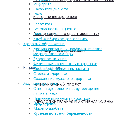
Инфаркта
Сахарного диабета
Рака
и сохранения здоровья»
ХОБЛ
Гепатита С
Безопасность пациентов
Реестр социально ориентированных
Школа ХНИЗ
Клуб «Сибирское долголетие»
Здоровый образ жизни
Диспансеризация и профилактические
некоммерческих организаций
медицинские осмотры
Здоровое питание
Физическая активность и здоровье
Национальные проекты
Производственная гимнастика
Стресс и здоровье
Сохранение мужского здоровья
Академия здоровья
НАЦИОНАЛЬНЫЙ ПРОЕКТ
Основы здоровья и предупреждения
лишнего веса
Пищевые привычки подростков
«ПРОДОЛЖИТЕЛЬНАЯ И АКТИВНАЯ ЖИЗНЬ»
Вред курения
Мифы о диабете
Курение во время беременности