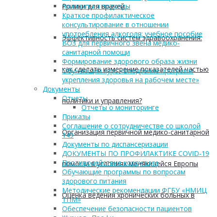
Ролики для врачей
принципы и подходы
Краткое профилактическое
консультирование в отношении
употребления алкоголя: учебное пособие
Эффективность систем здравоохранения:
ВОЗ для первичного звена медико-
санитарной помощи
Формирование здорового образа жизни
как сделать измерение показателей частью
Обучающий курс «Внедрение программ
укрепления здоровья на рабочем месте»
Документы
Отчеты
политики и управления?
Отчеты о мониторинге
Приказы
Соглашение о сотрудничестве со школой
Организация первичной медико-санитарной
149
Документы по диспансеризации
ДОКУМЕНТЫ ПО ПРОФИЛАКТИКЕ COVID-19
Противодействие коррупции
помощи в условиях меняющейся Европы
Обучающие программы по вопросам
здорового питания
Методические рекомендации ФГБУ «НМИЦ
Оценка ведения хронических больных в
ТПМ»
Обеспечение безопасности пациентов