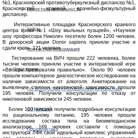
№1, Красноярский противотуберкулезный диспансер №1,
Красноярский краевой врачебно-физкультурный
Проектная деятельность
диспансер.
Интерактивные площадки Красноярского краевого
Кейсы
центра крови №1 «Шоу мыльных пузырей», «Научное
шоу профессора Николя» посетило более 1200 человек.
В донорской акции Donor sapiens приняли участие и
сдали кровь 121 человек.
Контактная информация
Тестирование на ВИЧ прошли 222 человека, более
тысячи человек приняли участие в интерактивной игре
Населению
«Выбери презерватив правильно». Около 90 человек
прошли компьютерное диагностическое исследование на
наличие зависимости от алкоголя. Анкетирование на
выявление степени никотиновой зависимости прошли
ПО ВОПРОСАМ ПРЕОДОЛЕНИЯ КРИЗИСНЫХ
195 человек. Получили консультации по отказу от
никотиновой зависимости 245 человек.
СИТУАЦИЙ
Более 160 человек получили подробные консультации
по рациональному питанию, 195 человек прошли
исследование состава тела на биоимпедансном
анализаторе, 169 человек составили с помощью
Профилактика
инструктора ЛФК свой идеальный комплекс упражнений