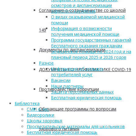
осмотров и диспансеризации
Соглашение о сотрудничестве со школой
взрослого населения
О видах оказываемой медицинской
помощи
Информация о возможности
149
получения медицинской помощи
Программа государственных гарантий
бесплатного оказания гражданам
Документы по диспансеризации
медицинской помощи на 2024 год и на
плановый период 2025 и 2026 годов
Разное
Информация об отзывах
ДОКУМЕНТЫ ПО ПРОФИЛАКТИКЕ COVID-19
потребителей услуг
Вакансии
Наши партнеры
Противодействие коррупции
Защита персональных данных
Бесплатная юридическая помощь
Библиотека
Обучающие программы по вопросам
СМИ о нас
Видеоролики
Школы здоровья
Просветительские материалы для школьников
здорового питания
Бесплатная юридическая помощь