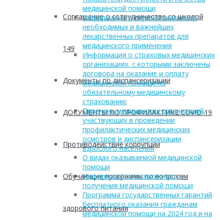
медицинской помощи
Соглашение о сотрудничестве со школой
Информация о перечне жизненно
необходимых и важнейших
лекарственных препаратов для
медицинского применения
149
Информация о страховых медицинских
организациях, с которыми заключены
договора на оказание и оплату
Документы по диспансеризации
медицинской помощи по
обязательному медицинскому
страхованию
Перечень медицинских организаций,
ДОКУМЕНТЫ ПО ПРОФИЛАКТИКЕ COVID-19
участвующих в проведении
профилактических медицинских
осмотров и диспансеризации
Противодействие коррупции
взрослого населения
О видах оказываемой медицинской
помощи
Обучающие программы по вопросам
Информация о возможности
получения медицинской помощи
Программа государственных гарантий
бесплатного оказания гражданам
здорового питания
медицинской помощи на 2024 год и на