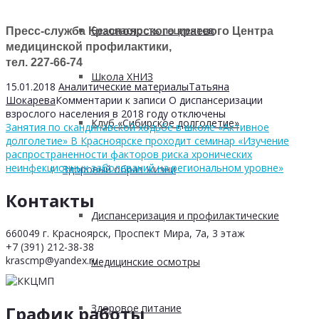
Безопасность пациентов
Пресс-служба Красноярского краевого Центра
медицинской профилактики,
тел. 227-66-74
Школа ХНИЗ
15.01.2018
Аналитические материалы
Татьяна
Шокарева
Комментарии
к записи О диспансеризации
взрослого населения в 2018 году
отключены
Клуб «Сибирское долголетие»
Занятия по скандинавской ходьбе в школе «Активное
долголетие»
В Красноярске проходит семинар «Изучение
распространенности факторов риска хронических
неинфекционных заболеваний на региональном уровне»
Здоровый образ жизни
Контакты
Диспансеризация и профилактические
660049 г. Красноярск, Проспект Мира, 7а, 3 этаж
+7 (391) 212-38-38
krascmp@yandex.ru
медицинские осмотры
Здоровое питание
График работы