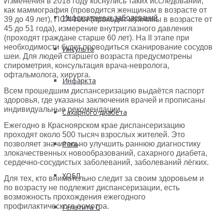
Изменения в 2018 году коснулись таких исследований,
как маммография (проводится женщинам в возрасте от
Инфекционных заболеваний
39 до 49 лет), ПСА-тест (проходят мужчины в возрасте от
45 до 51 года), измерение внутриглазного давления
(проходят граждане старше 60 лет). На II этапе при
необходимости будет проводиться сканирование сосудов
Инсульта
шеи. Для людей старшего возраста предусмотрены
спирометрия, консультация врача-невролога,
офтальмолога, хирурга.
Инфаркта
Всем прошедшим диспансеризацию выдаётся паспорт
здоровья, где указаны заключения врачей и прописаны
индивидуальные рекомендации.
Сахарного диабета
Ежегодно в Красноярском крае диспансеризацию
проходят около 500 тысяч взрослых жителей. Это
Рака
позволяет значительно улучшить раннюю диагностику
злокачественных новообразований, сахарного диабета,
сердечно-сосудистых заболеваний, заболеваний лёгких.
ХОБЛ
Для тех, кто внимательно следит за своим здоровьем и
по возрасту не подлежит диспансеризации, есть
возможность прохождения ежегодного
профилактического осмотра.
Гепатита С