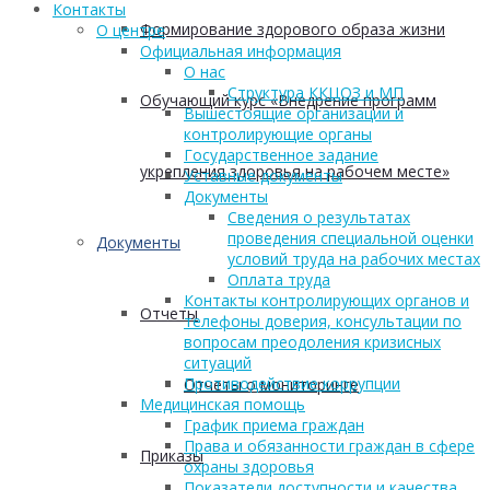
Контакты
Формирование здорового образа жизни
О центре
Официальная информация
О нас
Структура ККЦОЗ и МП
Обучающий курс «Внедрение программ
Вышестоящие организации и
контролирующие органы
Государственное задание
укрепления здоровья на рабочем месте»
Уставные документы
Документы
Сведения о результатах
проведения специальной оценки
Документы
условий труда на рабочих местах
Оплата труда
Контакты контролирующих органов и
Отчеты
телефоны доверия, консультации по
вопросам преодоления кризисных
ситуаций
Противодействие коррупции
Отчеты о мониторинге
Медицинская помощь
График приема граждан
Права и обязанности граждан в сфере
Приказы
охраны здоровья
Показатели доступности и качества