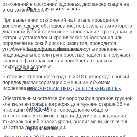
отклонений в состоянии здоровья, диспансеризация на
Проектная деятельность
этом заканчивается.
При выявлении отклонений на II этапе проводится
дополнительное обследование, по результатам которого
Кейсы
диагностируется то или иное заболевание. Гражданам, у
которых установлены хронические заболевания или
определён высокий риск их развития, проводится
Контактная информация
углублённое профилактическое консультирование –
индивидуальное или групповое, где пациенты получают
знания о факторах риска и приобретают навыки
сохранения здоровья.
Населению
В отличие от прошлого года, в 2018 г. утверждён новый
порядок диспансеризации с меньшим объёмом
ПО ВОПРОСАМ ПРЕОДОЛЕНИЯ КРИЗИСНЫХ
исследований.
Обязательным остаётся флюорография органов грудной
клетки, электрокардиография для мужчин старше 36 лет
СИТУАЦИЙ
и женщин старше 45 лет, определение общего
холестерина и глюкозы в крови. Другие исследования,
такие как общий анализ крови, анализ мочи, исключены
из I этапа диспансеризации.
Профилактика