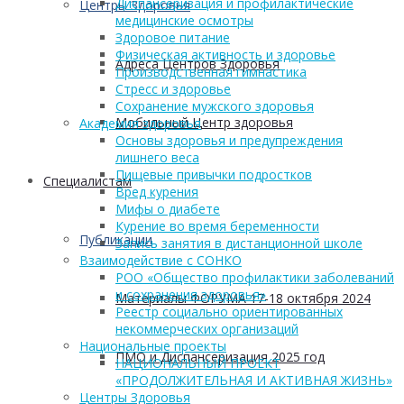
Диспансеризация и профилактические
Центры Здоровья
медицинские осмотры
Здоровое питание
Физическая активность и здоровье
Адреса Центров Здоровья
Производственная гимнастика
Стресс и здоровье
Сохранение мужского здоровья
Мобильный Центр здоровья
Академия здоровья
Основы здоровья и предупреждения
лишнего веса
Пищевые привычки подростков
Cпециалистам
Вред курения
Мифы о диабете
Курение во время беременности
Публикации
Запись занятия в дистанционной школе
Взаимодействие с СОНКО
РОО «Общество профилактики заболеваний
и сохранения здоровья»
Материалы ФОРУМА 17-18 октября 2024
Реестр социально ориентированных
некоммерческих организаций
Национальные проекты
ПМО и Диспансеризация 2025 год
НАЦИОНАЛЬНЫЙ ПРОЕКТ
«ПРОДОЛЖИТЕЛЬНАЯ И АКТИВНАЯ ЖИЗНЬ»
Центры Здоровья