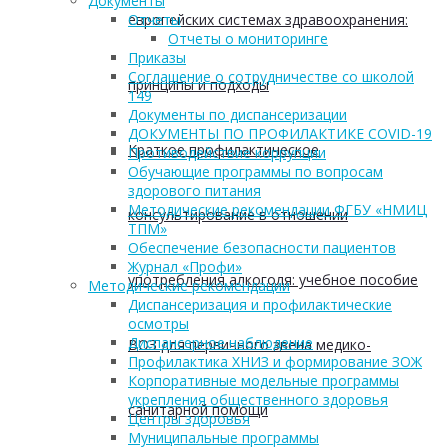
Документы
европейских системах здравоохранения:
Отчеты
Отчеты о мониторинге
Приказы
Соглашение о сотрудничестве со школой
принципы и подходы
149
Документы по диспансеризации
ДОКУМЕНТЫ ПО ПРОФИЛАКТИКЕ COVID-19
Краткое профилактическое
Противодействие коррупции
Обучающие программы по вопросам
здорового питания
Методические рекомендации ФГБУ «НМИЦ
консультирование в отношении
ТПМ»
Обеспечение безопасности пациентов
Журнал «Профи»
употребления алкоголя: учебное пособие
Методические рекомендации
Диспансеризация и профилактические
осмотры
Диспансерное наблюдение
ВОЗ для первичного звена медико-
Профилактика ХНИЗ и формирование ЗОЖ
Корпоративные модельные программы
укрепления общественного здоровья
санитарной помощи
Центры здоровья
Муниципальные программы