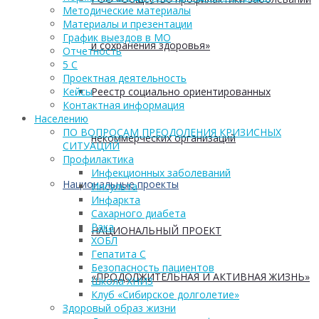
Методические материалы
Материалы и презентации
График выездов в МО
и сохранения здоровья»
Отчетность
5 С
Проектная деятельность
Реестр социально ориентированных
Кейсы
Контактная информация
Населению
ПО ВОПРОСАМ ПРЕОДОЛЕНИЯ КРИЗИСНЫХ
некоммерческих организаций
СИТУАЦИЙ
Профилактика
Инфекционных заболеваний
Национальные проекты
Инсульта
Инфаркта
Сахарного диабета
Рака
НАЦИОНАЛЬНЫЙ ПРОЕКТ
ХОБЛ
Гепатита С
Безопасность пациентов
«ПРОДОЛЖИТЕЛЬНАЯ И АКТИВНАЯ ЖИЗНЬ»
Школа ХНИЗ
Клуб «Сибирское долголетие»
Здоровый образ жизни