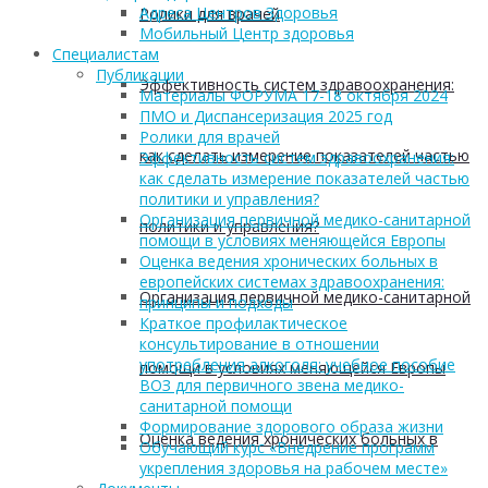
Адреса Центров Здоровья
Ролики для врачей
Мобильный Центр здоровья
Cпециалистам
Публикации
Эффективность систем здравоохранения:
Материалы ФОРУМА 17-18 октября 2024
ПМО и Диспансеризация 2025 год
Ролики для врачей
как сделать измерение показателей частью
Эффективность систем здравоохранения:
как сделать измерение показателей частью
политики и управления?
Организация первичной медико-санитарной
политики и управления?
помощи в условиях меняющейся Европы
Оценка ведения хронических больных в
европейских системах здравоохранения:
Организация первичной медико-санитарной
принципы и подходы
Краткое профилактическое
консультирование в отношении
употребления алкоголя: учебное пособие
помощи в условиях меняющейся Европы
ВОЗ для первичного звена медико-
санитарной помощи
Формирование здорового образа жизни
Оценка ведения хронических больных в
Обучающий курс «Внедрение программ
укрепления здоровья на рабочем месте»