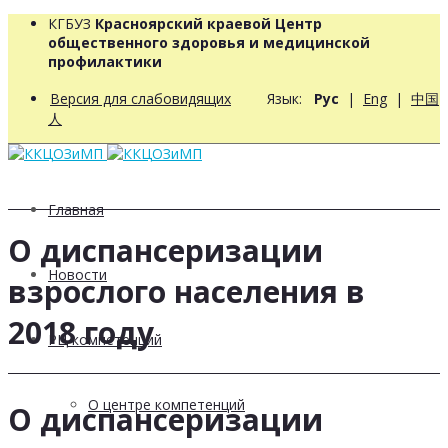
КГБУЗ
Красноярский краевой Центр
общественного здоровья и медицинской
профилактики
Версия для слабовидящих
Язык:
Рус
|
Eng
|
中国
人
Главная
О диспансеризации
Новости
взрослого населения в
2018 году
РЦ компетенций
О центре компетенций
О диспансеризации