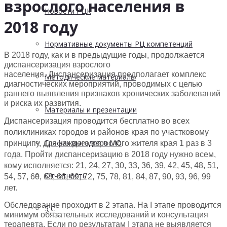
взрослого населения в
Новости РЦК
2018 году
Нормативные документы РЦ компетенций
В 2018 году, как и в предыдущие годы, продолжается
диспансеризация взрослого
населения.
Диспансеризация предполагает комплекс
Методические материалы
диагностических мероприятий, проводимых с целью
раннего выявления признаков хронических заболеваний
и риска их развития.
Материалы и презентации
Диспансеризация проводится бесплатно во всех
поликлиниках городов и районов края по участковому
График выездов в МО
принципу, для каждого взрослого жителя края 1 раз в 3
года. Пройти диспансеризацию в 2018 году нужно всем,
кому исполняется: 21, 24, 27, 30, 33, 36, 39, 42, 45, 48, 51,
Отчетность
54, 57, 60, 63, 66, 69, 72, 75, 78, 81, 84, 87, 90, 93, 96, 99
лет.
Обследование проходит в 2 этапа. На I этапе проводится
5 С
минимум обязательных исследований и консультация
терапевта. Если по результатам I этапа не выявляется