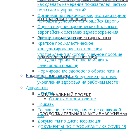
как сделать измерение показателей частью
политики и управления?
Организация первичной медико-санитарной
и сохранения здоровья»
помощи в условиях меняющейся Европы
Оценка ведения хронических больных в
европейских системах здравоохранения:
Реестр социально ориентированных
принципы и подходы
Краткое профилактическое
консультирование в отношении
употребления алкоголя: учебное пособие
некоммерческих организаций
ВОЗ для первичного звена медико-
санитарной помощи
Формирование здорового образа жизни
Национальные проекты
Обучающий курс «Внедрение программ
укрепления здоровья на рабочем месте»
Документы
Отчеты
НАЦИОНАЛЬНЫЙ ПРОЕКТ
Отчеты о мониторинге
Приказы
Соглашение о сотрудничестве со школой
«ПРОДОЛЖИТЕЛЬНАЯ И АКТИВНАЯ ЖИЗНЬ»
149
Документы по диспансеризации
ДОКУМЕНТЫ ПО ПРОФИЛАКТИКЕ COVID-19