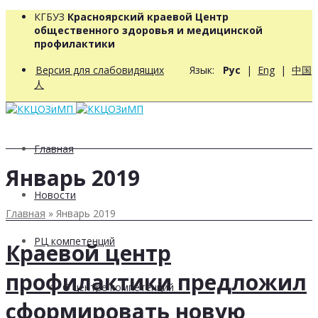
КГБУЗ
Красноярский краевой Центр
общественного здоровья и медицинской
профилактики
Версия для слабовидящих
Язык:
Рус
|
Eng
|
中国
人
Главная
Январь 2019
Новости
Главная
»
Январь 2019
РЦ компетенций
Краевой центр
профилактики предложил
О центре компетенций
сформировать новую