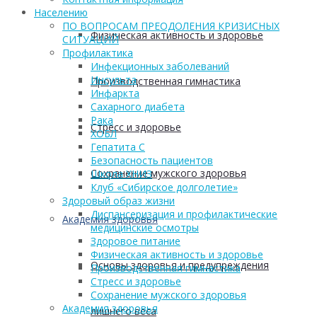
Населению
ПО ВОПРОСАМ ПРЕОДОЛЕНИЯ КРИЗИСНЫХ
Физическая активность и здоровье
СИТУАЦИЙ
Профилактика
Инфекционных заболеваний
Инсульта
Производственная гимнастика
Инфаркта
Сахарного диабета
Рака
Стресс и здоровье
ХОБЛ
Гепатита С
Безопасность пациентов
Сохранение мужского здоровья
Школа ХНИЗ
Клуб «Сибирское долголетие»
Здоровый образ жизни
Диспансеризация и профилактические
Академия здоровья
медицинские осмотры
Здоровое питание
Физическая активность и здоровье
Основы здоровья и предупреждения
Производственная гимнастика
Стресс и здоровье
Сохранение мужского здоровья
Академия здоровья
лишнего веса