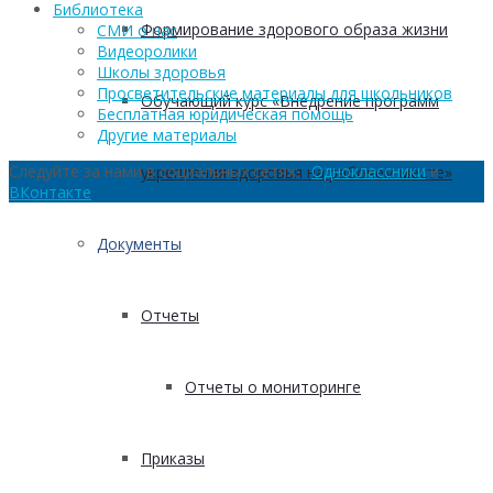
Библиотека
Формирование здорового образа жизни
СМИ о нас
Видеоролики
Школы здоровья
Просветительские материалы для школьников
Обучающий курс «Внедрение программ
Бесплатная юридическая помощь
Другие материалы
Следуйте за нами в социальных сетях:
Одноклассники
и
укрепления здоровья на рабочем месте»
ВКонтакте
Документы
Отчеты
Отчеты о мониторинге
Приказы