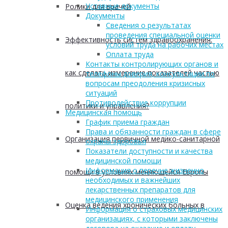
Уставные документы
Ролики для врачей
Документы
Сведения о результатах
проведения специальной оценки
Эффективность систем здравоохранения:
условий труда на рабочих местах
Оплата труда
Контакты контролирующих органов и
как сделать измерение показателей частью
телефоны доверия, консультации по
вопросам преодоления кризисных
ситуаций
Противодействие коррупции
политики и управления?
Медицинская помощь
График приема граждан
Права и обязанности граждан в сфере
Организация первичной медико-санитарной
охраны здоровья
Показатели доступности и качества
медицинской помощи
Информация о перечне жизненно
помощи в условиях меняющейся Европы
необходимых и важнейших
лекарственных препаратов для
медицинского применения
Оценка ведения хронических больных в
Информация о страховых медицинских
организациях, с которыми заключены