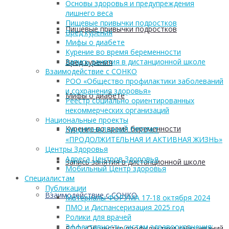
Основы здоровья и предупреждения
лишнего веса
Пищевые привычки подростков
Пищевые привычки подростков
Вред курения
Мифы о диабете
Курение во время беременности
Запись занятия в дистанционной школе
Вред курения
Взаимодействие с СОНКО
РОО «Общество профилактики заболеваний
и сохранения здоровья»
Мифы о диабете
Реестр социально ориентированных
некоммерческих организаций
Национальные проекты
Курение во время беременности
НАЦИОНАЛЬНЫЙ ПРОЕКТ
«ПРОДОЛЖИТЕЛЬНАЯ И АКТИВНАЯ ЖИЗНЬ»
Центры Здоровья
Адреса Центров Здоровья
Запись занятия в дистанционной школе
Мобильный Центр здоровья
Cпециалистам
Публикации
Взаимодействие с СОНКО
Материалы ФОРУМА 17-18 октября 2024
ПМО и Диспансеризация 2025 год
Ролики для врачей
Эффективность систем здравоохранения:
РОО «Общество профилактики заболеваний