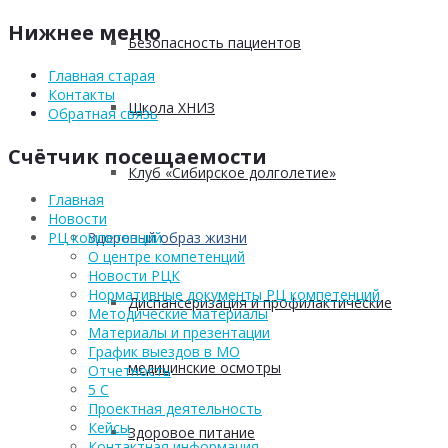
Нижнее меню
Безопасность пациентов
Главная старая
Контакты
Школа ХНИЗ
Обратная связь
Счётчик посещаемости
Клуб «Сибирское долголетие»
Главная
Новости
РЦ компетенций
Здоровый образ жизни
О центре компетенций
Новости РЦК
Нормативные документы РЦ компетенций
Диспансеризация и профилактические
Методические материалы
Материалы и презентации
График выездов в МО
медицинские осмотры
Отчетность
5 С
Проектная деятельность
Кейсы
Здоровое питание
Контактная информация