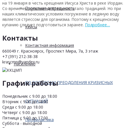
на 19 января в честь крещения Иисуса Христа в реке Иордан.
Проектная деятельность
Со временем купание на Крещение стало традицией. Но при
наших климатических условиях погружение в ледяную воду
является стрессом для организма. Поэтому к крещенскому
купанию следует подготовиться заранее.
Подробнее…
Кейсы
Контакты
Контактная информация
660049 г. Красноярск, Проспект Мира, 7а, 3 этаж
+7 (391) 212-38-38
krascmp@yandex.ru
Населению
График работы
ПО ВОПРОСАМ ПРЕОДОЛЕНИЯ КРИЗИСНЫХ
Понедельник с 9.00 до 18.00
СИТУАЦИЙ
Вторник с 9.00 до 18.00
Среда с 9.00 до 18.00
Четверг с 9.00 до 18.00
Пятница с 9.00 до 17.00
Профилактика
Суббота - выходной