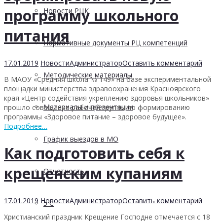
программу школьного
Новости РЦК
питания
Нормативные документы РЦ компетенций
17.01.2019
Новости
Администратор
Оставить комментарий
Методические материалы
В МАОУ
«Средняя школа № 149» на базе экспериментальной
площадки министерства здравоохранения Красноярского
края «Центр содействия укреплению здоровья школьников»
Материалы и презентации
прошло совещание рабочей группы по формированию
программы «Здоровое питание – здоровое будущее».
Подробнее…
График выездов в МО
Как подготовить себя к
крещенским купаниям
Отчетность
17.01.2019
Новости
Администратор
Оставить комментарий
5 С
Христиан
ский праздник Крещение Господне отмечается с 18