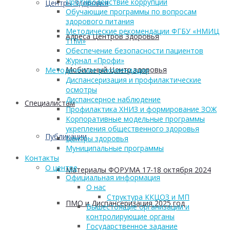
Противодействие коррупции
Центры Здоровья
Обучающие программы по вопросам
здорового питания
Методические рекомендации ФГБУ «НМИЦ
Адреса Центров Здоровья
ТПМ»
Обеспечение безопасности пациентов
Журнал «Профи»
Мобильный Центр здоровья
Методические рекомендации
Диспансеризация и профилактические
осмотры
Диспансерное наблюдение
Cпециалистам
Профилактика ХНИЗ и формирование ЗОЖ
Корпоративные модельные программы
укрепления общественного здоровья
Публикации
Центры здоровья
Муниципальные программы
Контакты
О центре
Материалы ФОРУМА 17-18 октября 2024
Официальная информация
О нас
Структура ККЦОЗ и МП
ПМО и Диспансеризация 2025 год
Вышестоящие организации и
контролирующие органы
Государственное задание