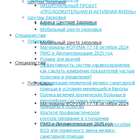
Центры Здоровья
НАЦИОНАЛЬНЫЙ ПРОЕКТ
«ПРОДОЛЖИТЕЛЬНАЯ И АКТИВНАЯ ЖИЗНЬ»
Центры Здоровья
Адреса Центров Здоровья
Адреса Центров Здоровья
Мобильный Центр здоровья
Cпециалистам
Публикации
Мобильный Центр здоровья
Материалы ФОРУМА 17-18 октября 2024
ПМО и Диспансеризация 2025 год
Ролики для врачей
Cпециалистам
Эффективность систем здравоохранения:
как сделать измерение показателей частью
политики и управления?
Организация первичной медико-санитарной
Публикации
помощи в условиях меняющейся Европы
Оценка ведения хронических больных в
европейских системах здравоохранения:
Материалы ФОРУМА 17-18 октября 2024
принципы и подходы
Краткое профилактическое
консультирование в отношении
ПМО и Диспансеризация 2025 год
употребления алкоголя: учебное пособие
ВОЗ для первичного звена медико-
санитарной помощи