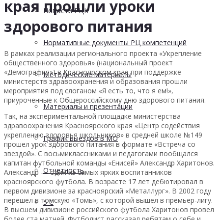
края прошли уроки
Новости РЦК
здорового питания
Нормативные документы РЦ компетенций
В рамках реализации регионального проекта «Укрепление
общественного здоровья» (национальный проект
«Демография») в Красноярском крае при поддержке
Методические материалы
министерств здравоохранения и образования прошли
мероприятия под слоганом «Я есть то, что я ем!»,
приуроченные к Общероссийскому дню здорового питания.
Материалы и презентации
Так, на экспериментальной площадке министерства
здравоохранения Красноярского края «Центр содействия
укреплению здоровья школьников» в средней школе №149
График выездов в МО
прошел урок здорового питания в формате «Встреча со
звездой». С восьмиклассниками и педагогами пообщался
капитан футбольной команды «Енисей» Александр Харитонов.
Отчетность
Александр — один из самых ярких воспитанников
красноярского футбола. В возрасте 17 лет дебютировал в
первом дивизионе за красноярский «Металлург». В 2002 году
перешел в томскую «Томь», с которой вышел в премьер-лигу.
5 С
В высшем дивизионе российского футбола Харитонов провел
более ста матчей. Футболист рассказал ребятам о себе и