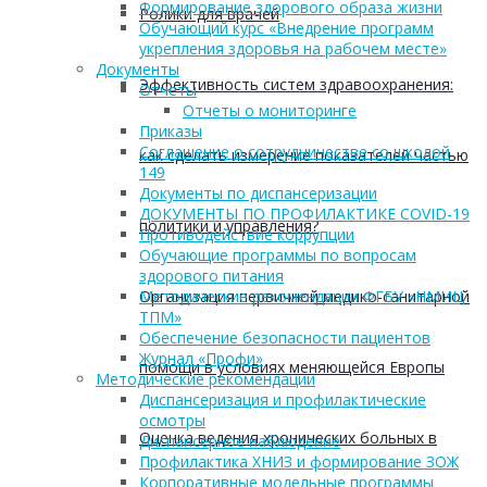
Формирование здорового образа жизни
Ролики для врачей
Обучающий курс «Внедрение программ
укрепления здоровья на рабочем месте»
Документы
Эффективность систем здравоохранения:
Отчеты
Отчеты о мониторинге
Приказы
Соглашение о сотрудничестве со школой
как сделать измерение показателей частью
149
Документы по диспансеризации
ДОКУМЕНТЫ ПО ПРОФИЛАКТИКЕ COVID-19
политики и управления?
Противодействие коррупции
Обучающие программы по вопросам
здорового питания
Организация первичной медико-санитарной
Методические рекомендации ФГБУ «НМИЦ
ТПМ»
Обеспечение безопасности пациентов
Журнал «Профи»
помощи в условиях меняющейся Европы
Методические рекомендации
Диспансеризация и профилактические
осмотры
Оценка ведения хронических больных в
Диспансерное наблюдение
Профилактика ХНИЗ и формирование ЗОЖ
Корпоративные модельные программы