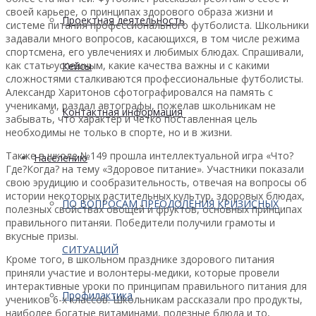
своей карьере, о принципах здорового образа жизни и
Проектная деятельность
системе питания профессионального футболиста. Школьники
задавали много вопросов, касающихся, в том числе режима
спортсмена, его увлечениях и любимых блюдах. Спрашивали,
как стать успешным, какие качества важны и с какими
Кейсы
сложностями сталкиваются профессиональные футболисты.
Александр Харитонов сфотографировался на память с
учениками, раздал автографы, пожелав школьникам не
Контактная информация
забывать, что характер и четко поставленная цель
необходимы не только в спорте, но и в жизни.
Также в школе №149 прошла интеллектуальной игра «Что?
Населению
Где?Когда? на тему «Здоровое питание». Участники показали
свою эрудицию и сообразительность, отвечая на вопросы об
истории некоторых растительных культур, здоровых блюдах,
ПО ВОПРОСАМ ПРЕОДОЛЕНИЯ КРИЗИСНЫХ
полезных свойствах овощей и фруктов, основных принципах
правильного питаняи. Победители получили грамоты и
вкусные призы.
СИТУАЦИЙ
Кроме того, в школьном празднике здорового питания
приняли участие и волонтеры-медики, которые провели
интерактивные уроки по принципам правильного питания для
Профилактика
учеников 6-х классов. Школьникам рассказали про продукты,
наиболее богатые витаминами, полезные блюда и то,