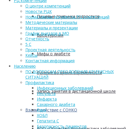
РЦ компетенций
О центре компетенций
Новости РЦК
Пищевые привычки подростков
Нормативные документы РЦ компетенций
Методические материалы
Материалы и презентации
График выездов в МО
Вред курения
Отчетность
5 С
Проектная деятельность
Мифы о диабете
Кейсы
Контактная информация
Населению
ПО ВОПРОСАМ ПРЕОДОЛЕНИЯ КРИЗИСНЫХ
Курение во время беременности
СИТУАЦИЙ
Профилактика
Инфекционных заболеваний
Запись занятия в дистанционной школе
Инсульта
Инфаркта
Сахарного диабета
Взаимодействие с СОНКО
Рака
ХОБЛ
Гепатита С
Безопасность пациентов
РОО «Общество профилактики заболеваний