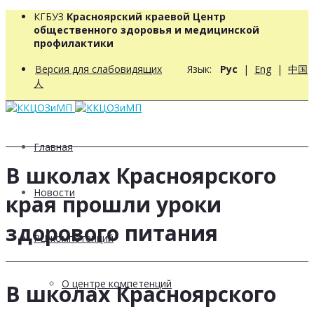
КГБУЗ
Красноярский краевой Центр
общественного здоровья и медицинской
профилактики
Версия для слабовидящих
Язык:
Рус
|
Eng
|
中国
人
Главная
В школах Красноярского
Новости
края прошли уроки
здорового питания
РЦ компетенций
О центре компетенций
В школах Красноярского