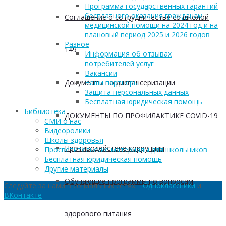
Программа государственных гарантий
бесплатного оказания гражданам
Соглашение о сотрудничестве со школой
медицинской помощи на 2024 год и на
плановый период 2025 и 2026 годов
Разное
149
Информация об отзывах
потребителей услуг
Вакансии
Документы по диспансеризации
Наши партнеры
Защита персональных данных
Бесплатная юридическая помощь
Библиотека
ДОКУМЕНТЫ ПО ПРОФИЛАКТИКЕ COVID-19
СМИ о нас
Видеоролики
Школы здоровья
Противодействие коррупции
Просветительские материалы для школьников
Бесплатная юридическая помощь
Другие материалы
Обучающие программы по вопросам
Следуйте за нами в социальных сетях:
Одноклассники
и
ВКонтакте
здорового питания