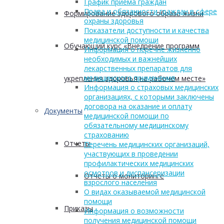
График приема граждан
Права и обязанности граждан в сфере
Формирование здорового образа жизни
охраны здоровья
Показатели доступности и качества
медицинской помощи
Обучающий курс «Внедрение программ
Информация о перечне жизненно
необходимых и важнейших
лекарственных препаратов для
медицинского применения
укрепления здоровья на рабочем месте»
Информация о страховых медицинских
организациях, с которыми заключены
договора на оказание и оплату
Документы
медицинской помощи по
обязательному медицинскому
страхованию
Отчеты
Перечень медицинских организаций,
участвующих в проведении
профилактических медицинских
осмотров и диспансеризации
Отчеты о мониторинге
взрослого населения
О видах оказываемой медицинской
помощи
Приказы
Информация о возможности
получения медицинской помощи