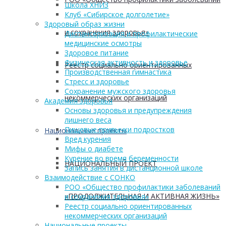
Школа ХНИЗ
Клуб «Сибирское долголетие»
Здоровый образ жизни
и сохранения здоровья»
Диспансеризация и профилактические
медицинские осмотры
Здоровое питание
Физическая активность и здоровье
Реестр социально ориентированных
Производственная гимнастика
Стресс и здоровье
Сохранение мужского здоровья
некоммерческих организаций
Академия здоровья
Основы здоровья и предупреждения
лишнего веса
Пищевые привычки подростков
Национальные проекты
Вред курения
Мифы о диабете
Курение во время беременности
НАЦИОНАЛЬНЫЙ ПРОЕКТ
Запись занятия в дистанционной школе
Взаимодействие с СОНКО
РОО «Общество профилактики заболеваний
«ПРОДОЛЖИТЕЛЬНАЯ И АКТИВНАЯ ЖИЗНЬ»
и сохранения здоровья»
Реестр социально ориентированных
некоммерческих организаций
Национальные проекты