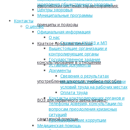
укрепления общественного здоровья
европейских системах здравоохранения:
Центры здоровья
Муниципальные программы
Контакты
принципы и подходы
О центре
Официальная информация
О нас
Структура ККЦОЗ и МП
Краткое профилактическое
Вышестоящие организации и
контролирующие органы
Государственное задание
консультирование в отношении
Уставные документы
Документы
Сведения о результатах
употребления алкоголя: учебное пособие
проведения специальной оценки
условий труда на рабочих местах
Оплата труда
Контакты контролирующих органов и
ВОЗ для первичного звена медико-
телефоны доверия, консультации по
вопросам преодоления кризисных
ситуаций
санитарной помощи
Противодействие коррупции
Медицинская помощь