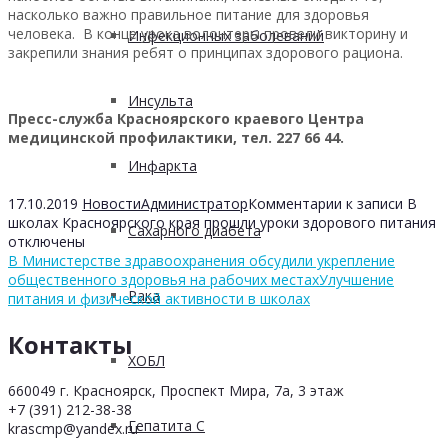
насколько важно правильное питание для здоровья
человека. В конце урока волонтеры провели викторину и
Инфекционных заболеваний
закрепили знания ребят о принципах здорового рациона.
Инсульта
Пресс-служба Красноярского краевого Центра
медицинской профилактики, тел. 227 66 44.
Инфаркта
17.10.2019
Новости
Администратор
Комментарии
к записи В
школах Красноярского края прошли уроки здорового питания
Сахарного диабета
отключены
В Министерстве здравоохранения обсудили укрепление
общественного здоровья на рабочих местах
Улучшение
Рака
питания и физической активности в школах
Контакты
ХОБЛ
660049 г. Красноярск, Проспект Мира, 7а, 3 этаж
+7 (391) 212-38-38
Гепатита С
krascmp@yandex.ru