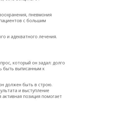
воохранения, пневмония
 пациентов с большим
го и адекватного лечения.
рос, который он задал: долго
сь быть выписанным к
он должен быть в строю.
зультата и выступление
я активная позиция помогает