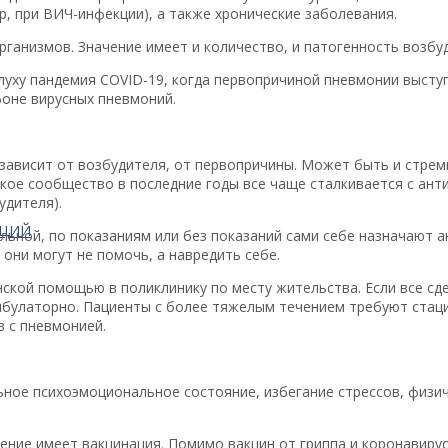
, при ВИЧ-инфекции), а также хронические заболевания.
ганизмов. Значение имеет и количество, и патогенность возбу
слуху пандемия COVID-19, когда первопричиной пневмонии высту
оне вирусных пневмоний.
 зависит от возбудителя, от первопричины. Может быть и стре
ское сообщество в последние годы все чаще сталкивается с ан
удителя).
АЦИЙ
льной, по показаниям или без показаний сами себе назначают а
они могут не помочь, а навредить себе.
кой помощью в поликлинику по месту жительства. Если все сд
булаторно. Пациенты с более тяжелым течением требуют стаци
 с пневмонией.
ное психоэмоциональное состояние, избегание стрессов, физич
ение имеет вакцинация. Помимо вакцин от гриппа и коронавирус