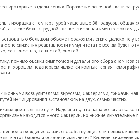
еспираторные отделы легких. Поражение легочной ткани затру
ель, лихорадка с температурой чаще выше 38 градусов, общая с
и), а также боль в грудной клетке, связанная именно с актом ды
ьствовать о большом объеме поражения легких. Далеко не у в
на фоне снижения реактивности иммунитета не всегда будет от
ью, сонливостью, тошнотой, рвотой.
ику, помимо оценки симптомов и детального сбора анамнеза з
ости, хорошим подспорьем является компьютерная томография.
очны.
кционными возбудителями: вирусами, бактериями, грибами. Чащ
путей инфицирования. Остановлюсь на двух, самых частых.
нижние дыхательные пути. Надо знать, что наша ротоглотка ко
 организме находится много бактерий, но нижние дыхательные п
ственное отхождение слизи, способствующее очищению), кашле
едить этот барьер и ослабить иммунитет? Курение, снижение и