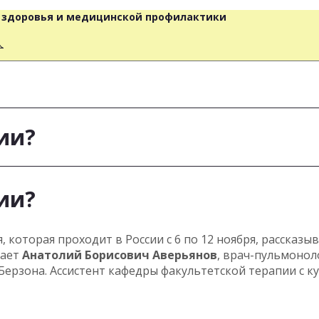
о здоровья и медицинской профилактики
人
ии?
ии?
которая проходит в России с 6 по 12 ноября, рассказы
чает
Анатолий Борисович Аверьянов
, врач-пульмонол
ерзона. Ассистент кафедры факультетской терапии с к