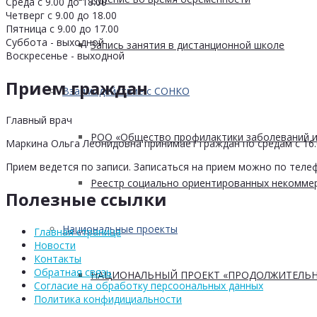
Среда с 9.00 до 18.00
Четверг с 9.00 до 18.00
Пятница с 9.00 до 17.00
Суббота - выходной
Запись занятия в дистанционной школе
Воскресенье - выходной
Прием граждан
Взаимодействие с СОНКО
Главный врач
РОО «Общество профилактики заболеваний и
Маркина Ольга Леонидовна принимает граждан по средам с 16.0
Прием ведется по записи. Записаться на прием можно по телеф
Реестр социально ориентированных некоммер
Полезные ссылки
Национальные проекты
Главная страница
Новости
Контакты
Обратная связь
НАЦИОНАЛЬНЫЙ ПРОЕКТ «ПРОДОЛЖИТЕЛЬН
Согласие на обработку персоональных данных
Политика конфидициальности