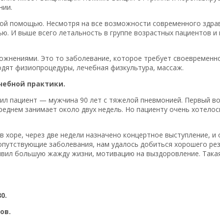
нии.
ской помощью. Несмотря на все возможности современного здра
ю. И выше всего летальность в группе возрастных пациентов и
ложнениями. Это то заболевание, которое требует своевременно
одят физиопроцедуры, лечебная физкультура, массаж.
чебной практики.
л пациент — мужчина 90 лет с тяжелой пневмонией. Первый воп
среднем занимает около двух недель. Но пациенту очень хотело
 хоре, через две недели назначено концертное выступление, и 
сопутствующие заболевания, нам удалось добиться хорошего ре
оявил большую жажду жизни, мотивацию на выздоровление. Така
0.
ов.