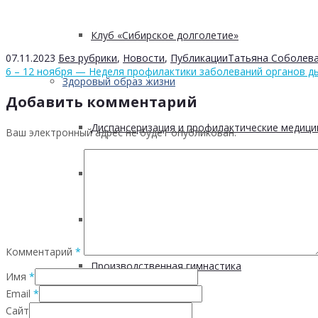
Клуб «Сибирское долголетие»
07.11.2023
Без рубрики
,
Новости
,
Публикации
Татьяна Соболев
6 – 12 ноября — Неделя профилактики заболеваний органов д
Здоровый образ жизни
Добавить комментарий
Диспансеризация и профилактические медици
Ваш электронный адрес не будет опубликован.
Здоровое питание
Физическая активность и здоровье
Комментарий
*
Производственная гимнастика
Имя
*
Email
*
Сайт
Стресс и здоровье