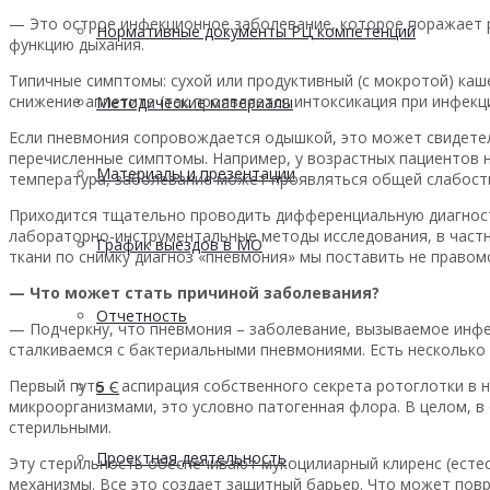
— Это острое инфекционное заболевание, которое поражает р
Нормативные документы РЦ компетенций
функцию дыхания.
Типичные симптомы: сухой или продуктивный (с мокротой) каш
снижение аппетита (так проявляется интоксикация при инфекци
Методические материалы
Если пневмония сопровождается одышкой, это может свидетел
перечисленные симптомы. Например, у возрастных пациентов 
Материалы и презентации
температура, заболевание может проявляться общей слабост
Приходится тщательно проводить дифференциальную диагност
лабораторно-инструментальные методы исследования, в частн
График выездов в МО
ткани по снимку диагноз «пневмония» мы поставить не правом
— Что может стать причиной заболевания?
Отчетность
— Подчеркну, что пневмония – заболевание, вызываемое инфе
сталкиваемся с бактериальными пневмониями. Есть несколько 
Первый путь – аспирация собственного секрета ротоглотки в 
5 С
микроорганизмами, это условно патогенная флора. В целом, в
стерильными.
Проектная деятельность
Эту стерильность обеспечивают мукоцилиарный клиренс (есте
механизмы. Все это создает защитный барьер. Что может повр