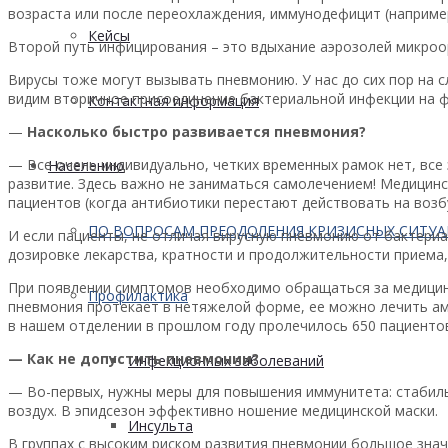
возраста или после переохлаждения, иммунодефицит (например
Кейсы
Второй путь инфицирования – это вдыхание аэрозолей микроор
Вирусы тоже могут вызывать пневмонию. У нас до сих пор на 
видим вторичное присоединение бактериальной инфекции на ф
Контактная информация
—
Насколько быстро развивается пневмония?
— Все очень индивидуально, четких временных рамок нет, все
Населению
развитие. Здесь важно не заниматься самолечением! Медицин
пациентов (когда антибиотики перестают действовать на возб
ПО ВОПРОСАМ ПРЕОДОЛЕНИЯ КРИЗИСНЫХ СИТУ
И если пациенты, не отличая вирусную пневмонию от бактериа
дозировке лекарства, кратности и продолжительности приема, 
При появлении симптомов необходимо обращаться за медицинс
Профилактика
пневмония протекает в нетяжелой форме, ее можно лечить ам
в нашем отделении в прошлом году пролечилось 650 пациентов
— Как не допустить пневмонии?
Инфекционных заболеваний
— Во-первых, нужны меры для повышения иммунитета: стабиль
воздух. В эпидсезон эффективно ношение медицинской маски.
Инсульта
В группах с высоким риском развития пневмонии большое знач