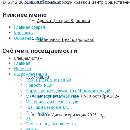
Центры Здоровья
© 2012-2024 КГБУЗ «Красноярский краевой Центр общественн
Нижнее меню
Адреса Центров Здоровья
Главная старая
Контакты
Обратная связь
Мобильный Центр здоровья
Счётчик посещаемости
Cпециалистам
Главная
Новости
РЦ компетенций
Публикации
О центре компетенций
Новости РЦК
Нормативные документы РЦ компетенций
Материалы ФОРУМА 17-18 октября 2024
Методические материалы
Материалы и презентации
График выездов в МО
Отчетность
ПМО и Диспансеризация 2025 год
5 С
Проектная деятельность
Кейсы