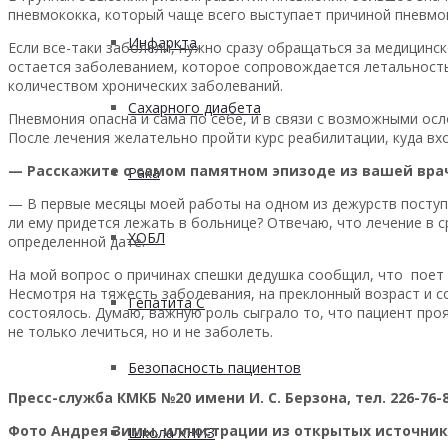
пневмококка, который чаще всего выступает причиной пневмо
Инфаркта
Если все-таки заболели, нужно сразу обращаться за медицин
остается заболеванием, которое сопровождается летальность
количеством хронических заболеваний.
Сахарного диабета
Пневмония опасна и сама по себе, и в связи с возможными ос
После лечения желательно пройти курс реабилитации, куда вх
— Расскажите о самом памятном эпизоде из вашей вра
Рака
— В первые месяцы моей работы на одном из дежурств поступи
ли ему придется лежать в больнице? Отвечаю, что лечение в 
ХОБЛ
определенной дате.
На мой вопрос о причинах спешки дедушка сообщил, что поет в
Несмотря на тяжесть заболевания, на преклонный возраст и 
Гепатита С
состоялось. Думаю, важную роль сыграло то, что пациент пр
не только лечиться, но и не заболеть.
Безопасность пациентов
Пресс-служба КМКБ №20 имени И. С. Берзона, тел. 226-76-8
Фото Андрея Зимы, иллюстрации из открытых источник
Школа ХНИЗ