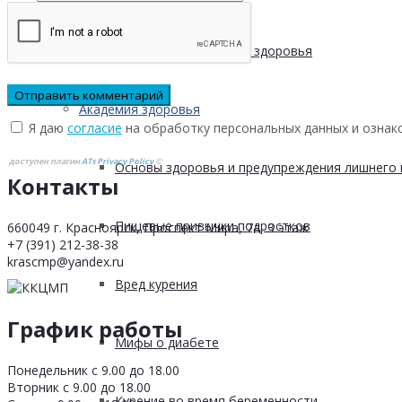
Сохранение мужского здоровья
Академия здоровья
Я даю
согласие
на обработку персональных данных и ознак
доступен плагин
ATs Privacy Policy
©
Основы здоровья и предупреждения лишнего 
Контакты
Пищевые привычки подростков
660049 г. Красноярск, Проспект Мира, 7а, 3 этаж
+7 (391) 212-38-38
krascmp@yandex.ru
Вред курения
График работы
Мифы о диабете
Понедельник с 9.00 до 18.00
Вторник с 9.00 до 18.00
Курение во время беременности