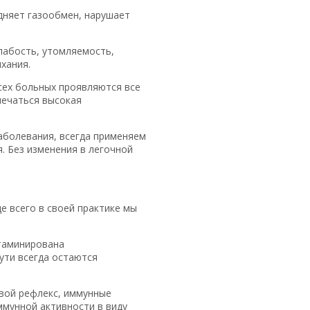
дняет газообмен, нарушает
лабость, утомляемость,
хания.
сех больных проявляются все
мечаться высокая
аболевания, всегда применяем
 Без изменения в легочной
е всего в своей практике мы
нтаминирована
ути всегда остаются
вой рефлекс, иммунные
ммунной активности в виду