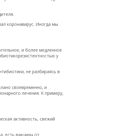
дителя.
пал коронавирус. Иногда мы
мительное, и более медленное
тибиотикорезистентностью у
нтибиотики, не разбираясь в
елано своевременно, и
онарного лечения. К примеру,
еская активность, свежий
а, есть вакцины от