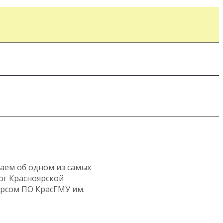
ваем об одном из самых
ог Красноярской
урсом ПО КрасГМУ им.