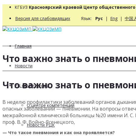
КГБУЗ
Красноярский краевой Центр общественног
Версия для слабовидящих
Язык:
Рус
|
Eng
|
中国
Главная
Что важно знать о пневмон
Новости
Что важно знать о пневмон
РЦ компетенций
В неделю профилактики заболеваний органов дыхания, 
О центре компетенций
опасных заболеваний — пневмонии. На вопросы отве
межрайонной клинической больницы №20 имени И. С. Б
проф. В. Ф. Войно-Ясенецкого,
Новости РЦК
— Что такое пневмония и как она проявляется?