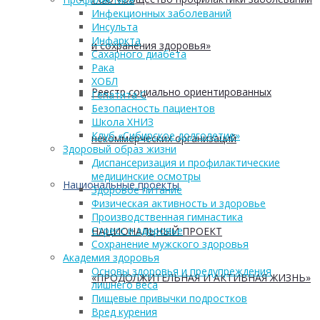
Инфекционных заболеваний
Инсульта
Инфаркта
и сохранения здоровья»
Сахарного диабета
Рака
ХОБЛ
Реестр социально ориентированных
Гепатита С
Безопасность пациентов
Школа ХНИЗ
Клуб «Сибирское долголетие»
некоммерческих организаций
Здоровый образ жизни
Диспансеризация и профилактические
медицинские осмотры
Национальные проекты
Здоровое питание
Физическая активность и здоровье
Производственная гимнастика
Стресс и здоровье
НАЦИОНАЛЬНЫЙ ПРОЕКТ
Сохранение мужского здоровья
Академия здоровья
Основы здоровья и предупреждения
«ПРОДОЛЖИТЕЛЬНАЯ И АКТИВНАЯ ЖИЗНЬ»
лишнего веса
Пищевые привычки подростков
Вред курения