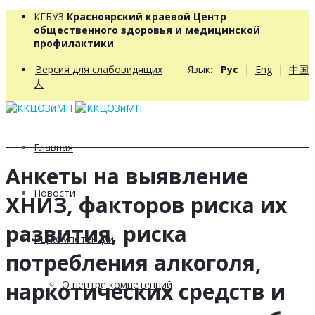
КГБУЗ
Красноярский краевой Центр
общественного здоровья и медицинской
профилактики
Версия для слабовидящих
Язык:
Рус
|
Eng
|
中国
人
Главная
Анкеты на выявление
Новости
ХНИЗ, факторов риска их
развития, риска
РЦ компетенций
потребления алкоголя,
наркотических средств и
О центре компетенций