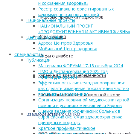
и сохранения здоровья»
Реестр социально ориентированных
некоммерческих организаций
Пищевые привычки подростков
Национальные проекты
НАЦИОНАЛЬНЫЙ ПРОЕКТ
«ПРОДОЛЖИТЕЛЬНАЯ И АКТИВНАЯ ЖИЗНЬ»
Вред курения
Центры Здоровья
Адреса Центров Здоровья
Мобильный Центр здоровья
Cпециалистам
Мифы о диабете
Публикации
Материалы ФОРУМА 17-18 октября 2024
ПМО и Диспансеризация 2025 год
Курение во время беременности
Ролики для врачей
Эффективность систем здравоохранения:
как сделать измерение показателей частью
политики и управления?
Запись занятия в дистанционной школе
Организация первичной медико-санитарной
помощи в условиях меняющейся Европы
Оценка ведения хронических больных в
Взаимодействие с СОНКО
европейских системах здравоохранения:
принципы и подходы
Краткое профилактическое
РОО «Общество профилактики заболеваний
консультирование в отношении