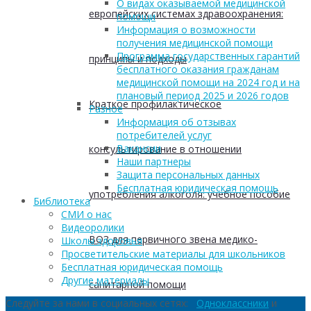
О видах оказываемой медицинской
европейских системах здравоохранения:
помощи
Информация о возможности
получения медицинской помощи
Программа государственных гарантий
принципы и подходы
бесплатного оказания гражданам
медицинской помощи на 2024 год и на
плановый период 2025 и 2026 годов
Краткое профилактическое
Разное
Информация об отзывах
потребителей услуг
Вакансии
консультирование в отношении
Наши партнеры
Защита персональных данных
Бесплатная юридическая помощь
употребления алкоголя: учебное пособие
Библиотека
СМИ о нас
Видеоролики
ВОЗ для первичного звена медико-
Школы здоровья
Просветительские материалы для школьников
Бесплатная юридическая помощь
Другие материалы
санитарной помощи
Следуйте за нами в социальных сетях:
Одноклассники
и