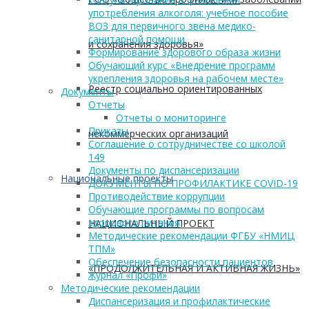
употребления алкоголя: учебное пособие
ВОЗ для первичного звена медико-
санитарной помощи
и сохранения здоровья»
Формирование здорового образа жизни
Обучающий курс «Внедрение программ
укрепления здоровья на рабочем месте»
Реестр социально ориентированных
Документы
Отчеты
Отчеты о мониторинге
Приказы
некоммерческих организаций
Соглашение о сотрудничестве со школой
149
Документы по диспансеризации
Национальные проекты
ДОКУМЕНТЫ ПО ПРОФИЛАКТИКЕ COVID-19
Противодействие коррупции
Обучающие программы по вопросам
здорового питания
НАЦИОНАЛЬНЫЙ ПРОЕКТ
Методические рекомендации ФГБУ «НМИЦ
ТПМ»
Обеспечение безопасности пациентов
«ПРОДОЛЖИТЕЛЬНАЯ И АКТИВНАЯ ЖИЗНЬ»
Журнал «Профи»
Методические рекомендации
Диспансеризация и профилактические