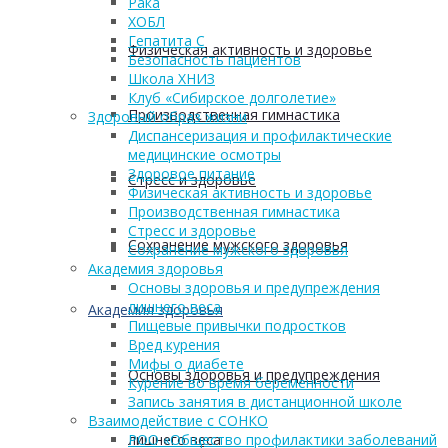
Рака
ХОБЛ
Гепатита С
Физическая активность и здоровье
Безопасность пациентов
Школа ХНИЗ
Клуб «Сибирское долголетие»
Производственная гимнастика
Здоровый образ жизни
Диспансеризация и профилактические
медицинские осмотры
Здоровое питание
Стресс и здоровье
Физическая активность и здоровье
Производственная гимнастика
Стресс и здоровье
Сохранение мужского здоровья
Сохранение мужского здоровья
Академия здоровья
Основы здоровья и предупреждения
лишнего веса
Академия здоровья
Пищевые привычки подростков
Вред курения
Мифы о диабете
Основы здоровья и предупреждения
Курение во время беременности
Запись занятия в дистанционной школе
Взаимодействие с СОНКО
лишнего веса
РОО «Общество профилактики заболеваний