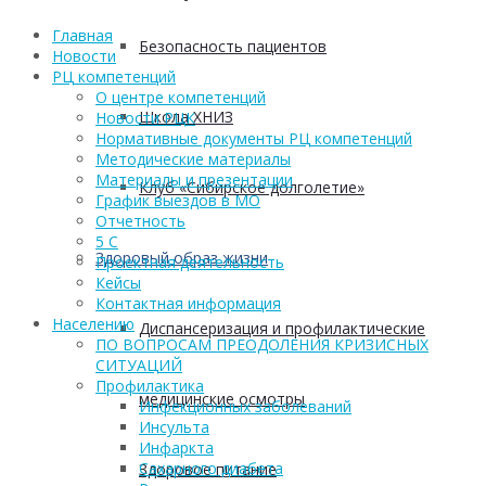
Главная
Безопасность пациентов
Новости
РЦ компетенций
О центре компетенций
Школа ХНИЗ
Новости РЦК
Нормативные документы РЦ компетенций
Методические материалы
Материалы и презентации
Клуб «Сибирское долголетие»
График выездов в МО
Отчетность
5 С
Здоровый образ жизни
Проектная деятельность
Кейсы
Контактная информация
Населению
Диспансеризация и профилактические
ПО ВОПРОСАМ ПРЕОДОЛЕНИЯ КРИЗИСНЫХ
СИТУАЦИЙ
Профилактика
медицинские осмотры
Инфекционных заболеваний
Инсульта
Инфаркта
Сахарного диабета
Здоровое питание