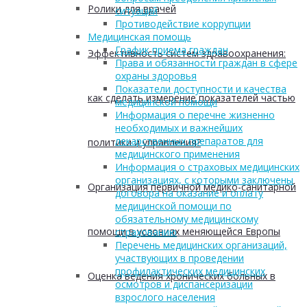
Ролики для врачей
ситуаций
Противодействие коррупции
Медицинская помощь
График приема граждан
Эффективность систем здравоохранения:
Права и обязанности граждан в сфере
охраны здоровья
Показатели доступности и качества
как сделать измерение показателей частью
медицинской помощи
Информация о перечне жизненно
необходимых и важнейших
лекарственных препаратов для
политики и управления?
медицинского применения
Информация о страховых медицинских
организациях, с которыми заключены
Организация первичной медико-санитарной
договора на оказание и оплату
медицинской помощи по
обязательному медицинскому
помощи в условиях меняющейся Европы
страхованию
Перечень медицинских организаций,
участвующих в проведении
профилактических медицинских
Оценка ведения хронических больных в
осмотров и диспансеризации
взрослого населения