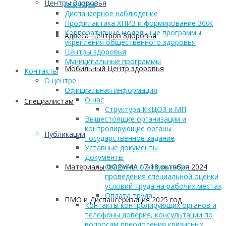
Центры Здоровья
осмотры
Диспансерное наблюдение
Профилактика ХНИЗ и формирование ЗОЖ
Корпоративные модельные программы
Адреса Центров Здоровья
укрепления общественного здоровья
Центры здоровья
Муниципальные программы
Мобильный Центр здоровья
Контакты
О центре
Официальная информация
О нас
Cпециалистам
Структура ККЦОЗ и МП
Вышестоящие организации и
контролирующие органы
Публикации
Государственное задание
Уставные документы
Документы
Материалы ФОРУМА 17-18 октября 2024
Сведения о результатах
проведения специальной оценки
условий труда на рабочих местах
Оплата труда
ПМО и Диспансеризация 2025 год
Контакты контролирующих органов и
телефоны доверия, консультации по
вопросам преодоления кризисных