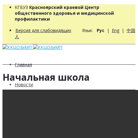
КГБУЗ
Красноярский краевой Центр
общественного здоровья и медицинской
профилактики
Версия для слабовидящих
Язык:
Рус
|
Eng
|
中国
人
Главная
Начальная школа
Новости
РЦ компетенций
О центре компетенций