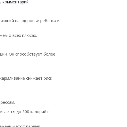
ь комментарий
ияющий на здоровье ребёнка и
жем о всех плюсах.
цин. Он способствует более
скармливание снижает риск
рессам.
игается до 500 калорий в
емени и этот первый