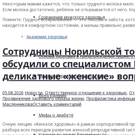
Некоторым мамам кажется, что только грудного молока мало. 
Если молока достаточно, ребёнок не отказывается от него. К
Сохранение мужского здоровья
Помните: Грудное вскармливание — это любовь и забота, кот
находится в комфортном состоянии, а малыш правильно разви
Академия здоровья
Сотрудницы Норильской то
Основы здоровья и предупреждения лишнего 
обсудили со специалистом
деликатные «женские» воп
Пищевые привычки подростков
05.08.2026
Новости
,
Ответственное отношение к здоровью
,
От
Вред курения
Продвижение здорового образа жизни
,
Профилактика инфекци
Масленникова
Оставить комментарий
Мифы о диабете
Очную лекцию «Женское здоровье» в рамках корпоративной пр
разбора всех периодов развития женской репродуктивной сист
Курение во время беременности