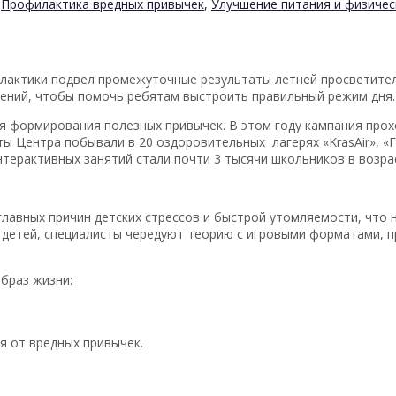
,
Профилактика вредных привычек
,
Улучшение питания и физичес
лактики подвел промежуточные результаты летней просветител
ений, чтобы помочь ребятам выстроить правильный режим дня.
ля формирования полезных привычек. В этом году кампания про
ы Центра побывали в 20 оздоровительных лагерях «KrasAir», «Г
терактивных занятий стали почти 3 тысячи школьников в возрас
лавных причин детских стрессов и быстрой утомляемости, что 
 детей, специалисты чередуют теорию с игровыми форматами, 
образ жизни:
я от вредных привычек.