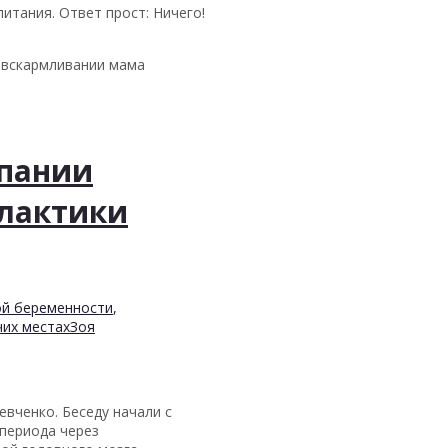
итания. Ответ прост: Ничего!
 вскармливании мама
мпании
илактики
ой беременности
,
чих местах
Зоя
вченко. Беседу начали с
 периода через