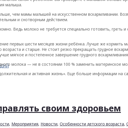
ия малыша.
ольше, чем мамы малышей на искусственном вскармливании. Воз
тельным и снотворным действием.
омно. Ведь молоко не требуется специально готовить, греть и 
ение первых шести месяцев жизни ребёнка. Лучше же кормить м
 возраста и старше. Не стоит резко прекращать грудное вскар
 Лучше мягкое и постепенное завершение грудного вскармливания
дного молока — не в состоянии 100 % заменить материнское мо
АЦИЙ
олжительная и активная жизнь». Еще больше информации на са
правлять своим здоровьем
ности
,
Мероприятия
,
Новости
,
Особенности детского возраста
,