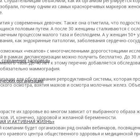
м. Слушательницам объяснили, как их организм регулируется ко
азобрали, почему одним из самых красноречивых маркеров женс
е.
ития у современных девочек. Также она отметила, что подрост
ющихся половым путем. А после 30 женщины сталкиваются с ос
паечным процессом малого таза и бесплодием. А у женщин 50+ 
вания, как эндокринные патологии, заболевания сердечно-сосуд
возможных «чекапов» с многочисленными дорогостоящими иссле
 в рамках диспансеризации можно получить бесплатно. До 30 
 сохранения здоровья»
 малого таза. До 40 лет к этому перечню добавляется обследо
, обязательно маммография.
ризации для обследования репродуктивной системы, которая пр
ческих организаций
еского осмотра, взятия мазков и осмотра молочных желез. Объ
зрасте их здоровье во многом зависит от выбранного образа ж
тков. И, конечно, здоровой и желанной беременности.
АЯ И АКТИВНАЯ ЖИЗНЬ»
й компании будет организован ряд онлайн вебинаров, посвяще
ого краевого центра общественного здоровья и медицинской пр