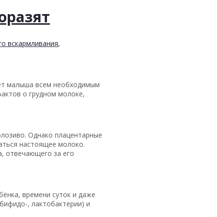
поразят
го вскармливания
,
ает малыша всем необходимым
фактов о грудном молоке,
олозиво. Однако плацентарные
ваться настоящее молоко.
а, отвечающего за его
бёнка, времени суток и даже
(бифидо-, лактобактерии) и