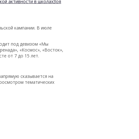
кой активности в школах
Зоя
ьской кампании. В июле
ходит под девизом «Мы
ренада», «Космос», «Восток»,
те от 7 до 15 лет.
напрямую сказывается на
просмотром тематических