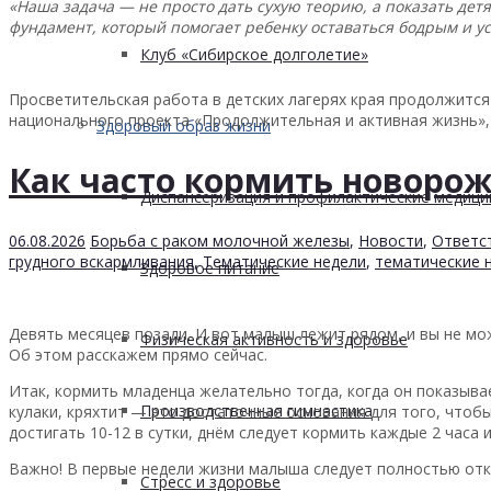
«Наша задача — не просто дать сухую теорию, а показать дет
фундамент, который помогает ребенку оставаться бодрым и ус
Клуб «Сибирское долголетие»
Просветительская работа в детских лагерях края продолжится
национального проекта «Продолжительная и активная жизнь», 
Здоровый образ жизни
Как часто кормить новоро
Диспансеризация и профилактические медици
06.08.2026
Борьба с раком молочной железы
,
Новости
,
Ответс
грудного вскармливания
,
Тематические недели
,
тематические 
Здоровое питание
Девять месяцев позади. И вот малыш лежит рядом, и вы не мо
Физическая активность и здоровье
Об этом расскажем прямо сейчас.
Итак, кормить младенца желательно тогда, когда он показыва
Производственная гимнастика
кулаки, кряхтит — это достаточные основания для того, чтоб
достигать 10-12 в сутки, днём следует кормить каждые 2 часа 
Важно! В первые недели жизни малыша следует полностью отка
Стресс и здоровье