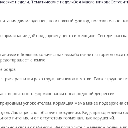
ческие недели
,
Тематические недели
Зоя Масленникова
Оставит
 питания для младенцев, но и важный фактор, положительно вл
вскармливание даёт ряд преимуществ и женщине. Сегодня расска
организме в больших количествах вырабатывается гормон оксито
предотвращает анемию.
е родов.
 риск развития рака груди, яичников и матки. Также грудное в
шает вероятность формирования послеродовой депрессии.
 природным успокоителем. Кормящая мама менее подвержена ст
дов. Лактация способствует похудению. Ведь при кормлении сж
льного питания, и от отсутствия гормональных нарушений.
нальной связи с ребёнком. Вы проводите с малышом больше вр