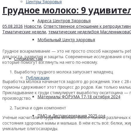
Центры Здоровья
Грудное молоко: 9 удивите
Адреса Центров Здоровья
05.08.2026
Новости
,
Ответственное отношение к репродуктивн
Тематические недели
,
тематические недели
Зоя Масленникова
Мобильный Центр здоровья
Грудное вскармливание — это не просто способ накормить р
для роста, развития и защиты. Современные исследования отк
Cпециалистам
которые помогут взглянуть на него по-новому.
Выработку грудного молока запускает младенец
Публикации
Выработка молока начинается задолго до рождения. Уже с 28
гормоны сдерживают этот процесс до родов. Как только малыш
Прикладывание к груди стимулирует выработку окситоцина — 
Материалы ФОРУМА 17-18 октября 2024
производство.
Тысяча и один компонент
ПМО и Диспансеризация 2025 год
Учёные насчитали в грудном молоке более тысячи различных к
состояния здоровья мамы и малыша. В нём есть всё: белки, жи
уникальные олигосахариды.