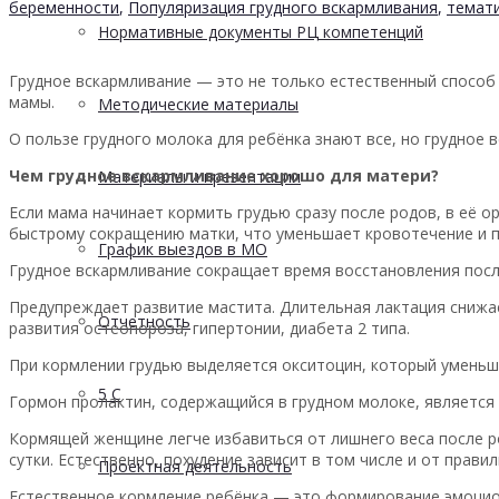
беременности
,
Популяризация грудного вскармливания
,
темати
Нормативные документы РЦ компетенций
Грудное вскармливание — это не только естественный способ
мамы.
Методические материалы
О пользе грудного молока для ребёнка знают все, но грудное 
Чем грудное вскармливание хорошо для матери?
Материалы и презентации
Если мама начинает кормить грудью сразу после родов, в её 
быстрому сокращению матки, что уменьшает кровотечение и 
График выездов в МО
Грудное вскармливание сокращает время восстановления посл
Предупреждает развитие мастита. Длительная лактация снижает
Отчетность
развития остеопороза, гипертонии, диабета 2 типа.
При кормлении грудью выделяется окситоцин, который умень
5 С
Гормон пролактин, содержащийся в грудном молоке, является
Кормящей женщине легче избавиться от лишнего веса после ро
сутки. Естественно, похудение зависит в том числе и от прави
Проектная деятельность
Естественное кормление ребёнка — это формирование эмоцио