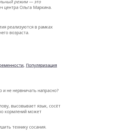
вильный режим — это
ч центра Ольга Маркина.
тия реализуются в рамках
него возраста.
еременности
,
Популяризация
о и не нервничать напрасно?
лову, высовывает язык, сосёт
тво кормлений может
шить технику сосания.