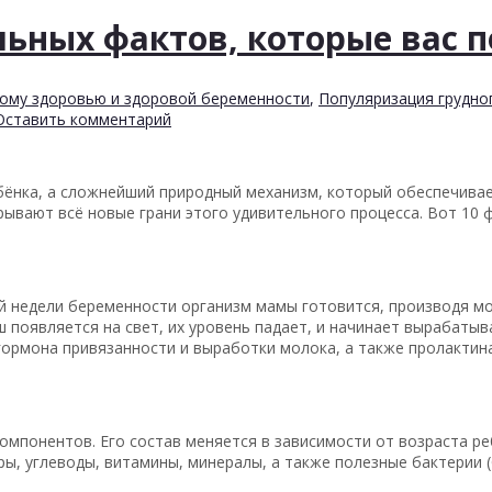
льных фактов, которые вас 
ому здоровью и здоровой беременности
,
Популяризация грудно
Оставить комментарий
ебёнка, а сложнейший природный механизм, который обеспечив
рывают всё новые грани этого удивительного процесса. Вот 10 
-й недели беременности организм мамы готовится, производя м
 появляется на свет, их уровень падает, и начинает вырабаты
гормона привязанности и выработки молока, а также пролактин
омпонентов. Его состав меняется в зависимости от возраста ре
ры, углеводы, витамины, минералы, а также полезные бактерии 