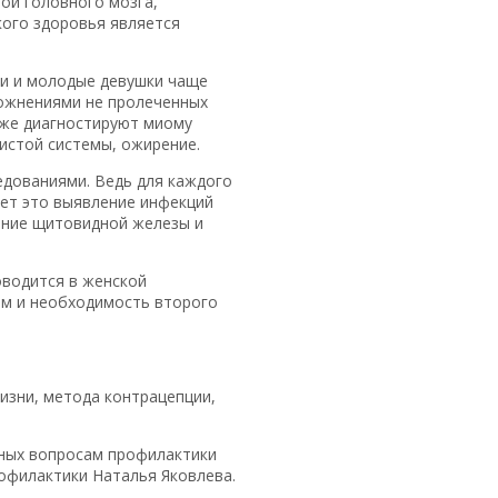
рой головного мозга,
кого здоровья является
ки и молодые девушки чаще
ложнениями не пролеченных
уже диагностируют миому
истой системы, ожирение.
дованиями. Ведь для каждого
лет это выявление инфекций
вание щитовидной железы и
оводится в женской
ем и необходимость второго
изни, метода контрацепции,
нных вопросам профилактики
офилактики Наталья Яковлева.