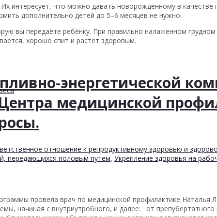
Их интересует, что можно давать новорождённому в качестве п
ормить дополнительно детей до 5–6 месяцев не нужно.
орую вы передаёте ребёнку. При правильно налаженном грудном
вается, хорошо спит и растёт здоровым.
пливно-энергетической ко
веса
 Центра медицинской проф
росы.
ветственное отношение к репродуктивному здоровью и здоров
й, передающихся половым путем
,
Укрепление здоровья на рабо
ограммы провела врач по медицинской профилактике Наталья Ле
емы, начиная с внутриутробного, и далее: от препубертатного