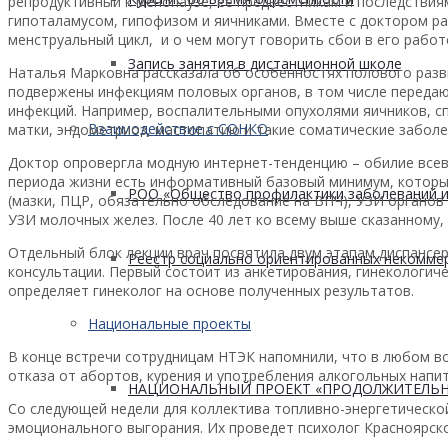
репродуктивный к менопаузе, её предвестникам и последствия
гипоталамусом, гипофизом и яичниками. Вместе с доктором р
менструальный цикл, и о чем могут говорить сбои в его работ
Запись занятия в дистанционной школе
Наталья Марковна рассказала об особенностях полового разв
подвержены инфекциям половых органов, в том числе переда
инфекций. Например, воспалительными опухолями яичников, с
Взаимодействие с СОНКО
матки, эндометриоз, мастопатию и такие соматические заболе
Доктор опровергла модную интернет-тенденцию – обилие все
периода жизни есть информативный базовый минимум, который
РОО «Общество профилактики заболеваний и
(мазки, ПЦР, обязательно обследование на ВПЧ), УЗИ органов
УЗИ молочных желез. После 40 лет ко всему выше сказанному
Отдельный блок лекции врач посвятила двум этапам диспансе
Реестр социально ориентированных некоммер
консультации. Первый состоит из анкетирования, гинекологич
определяет гинеколог на основе полученных результатов.
Национальные проекты
В конце встречи сотрудницам НТЭК напомнили, что в любом во
отказа от абортов, курения и употребления алкогольных напи
НАЦИОНАЛЬНЫЙ ПРОЕКТ «ПРОДОЛЖИТЕЛЬН
Со следующей недели для коллектива топливно-энергетическо
эмоционального выгорания. Их проведет психолог Красноярск