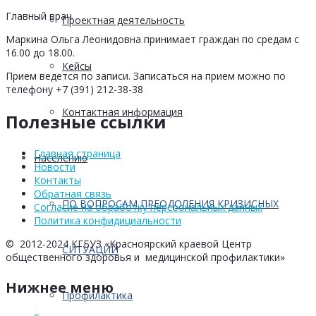
Главный врач
Проектная деятельность
Маркина Ольга Леонидовна принимает граждан по средам с
16.00 до 18.00.
Кейсы
Прием ведется по записи. Записаться на прием можно по
телефону +7 (391) 212-38-38
Контактная информация
Полезные ссылки
Главная страница
Населению
Новости
Контакты
Обратная связь
ПО ВОПРОСАМ ПРЕОДОЛЕНИЯ КРИЗИСНЫХ
Согласие на обработку персоональных данных
Политика конфидициальности
© 2012-2024 КГБУЗ «Красноярский краевой Центр
СИТУАЦИЙ
общественного здоровья и медицинской профилактики»
Нижнее меню
Профилактика