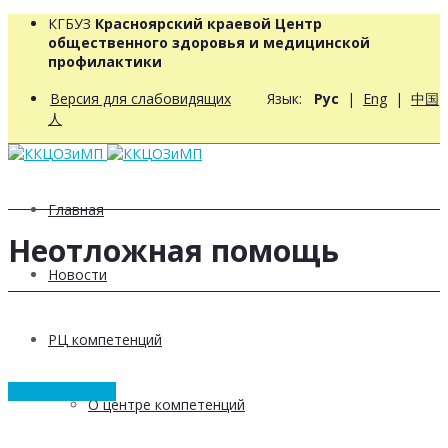
КГБУЗ
Красноярский краевой Центр
общественного здоровья и медицинской
профилактики
Версия для слабовидящих
Язык:
Рус
|
Eng
|
中国
人
Главная
Неотложная помощь
Новости
РЦ компетенций
Другие разделы
О центре компетенций