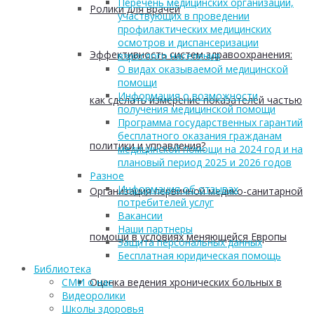
Перечень медицинских организаций,
Ролики для врачей
участвующих в проведении
профилактических медицинских
осмотров и диспансеризации
Эффективность систем здравоохранения:
взрослого населения
О видах оказываемой медицинской
помощи
Информация о возможности
как сделать измерение показателей частью
получения медицинской помощи
Программа государственных гарантий
бесплатного оказания гражданам
политики и управления?
медицинской помощи на 2024 год и на
плановый период 2025 и 2026 годов
Разное
Информация об отзывах
Организация первичной медико-санитарной
потребителей услуг
Вакансии
Наши партнеры
помощи в условиях меняющейся Европы
Защита персональных данных
Бесплатная юридическая помощь
Библиотека
Оценка ведения хронических больных в
СМИ о нас
Видеоролики
Школы здоровья