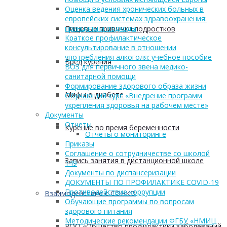
Оценка ведения хронических больных в
европейских системах здравоохранения:
принципы и подходы
Пищевые привычки подростков
Краткое профилактическое
консультирование в отношении
употребления алкоголя: учебное пособие
Вред курения
ВОЗ для первичного звена медико-
санитарной помощи
Формирование здорового образа жизни
Мифы о диабете
Обучающий курс «Внедрение программ
укрепления здоровья на рабочем месте»
Документы
Отчеты
Курение во время беременности
Отчеты о мониторинге
Приказы
Соглашение о сотрудничестве со школой
Запись занятия в дистанционной школе
149
Документы по диспансеризации
ДОКУМЕНТЫ ПО ПРОФИЛАКТИКЕ COVID-19
Противодействие коррупции
Взаимодействие с СОНКО
Обучающие программы по вопросам
здорового питания
Методические рекомендации ФГБУ «НМИЦ
РОО «Общество профилактики заболеваний