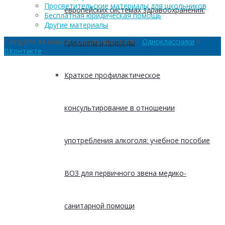
Просветительские материалы для школьников
европейских системах здравоохранения:
Бесплатная юридическая помощь
Другие материалы
Следуйте за нами в социальных сетях:
Одноклассники
и
принципы и подходы
ВКонтакте
Краткое профилактическое
консультирование в отношении
употребления алкоголя: учебное пособие
ВОЗ для первичного звена медико-
санитарной помощи