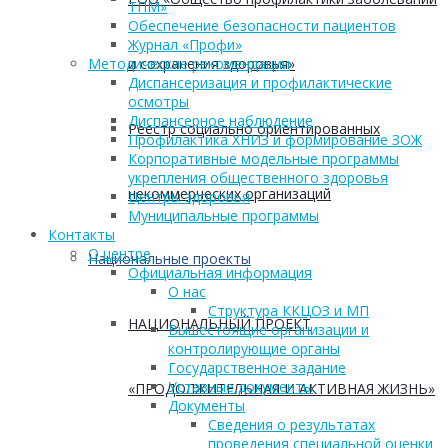
ТПМ»
Обеспечение безопасности пациентов
Журнал «Профи»
и сохранения здоровья»
Методические рекомендации
Диспансеризация и профилактические
осмотры
Диспансерное наблюдение
Реестр социально ориентированных
Профилактика ХНИЗ и формирование ЗОЖ
Корпоративные модельные программы
укрепления общественного здоровья
некоммерческих организаций
Центры здоровья
Муниципальные программы
Контакты
О центре
Национальные проекты
Официальная информация
О нас
Структура ККЦОЗ и МП
НАЦИОНАЛЬНЫЙ ПРОЕКТ
Вышестоящие организации и
контролирующие органы
Государственное задание
Уставные документы
«ПРОДОЛЖИТЕЛЬНАЯ И АКТИВНАЯ ЖИЗНЬ»
Документы
Сведения о результатах
проведения специальной оценки