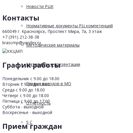
Новости РЦК
Контакты
Нормативные документы РЦ компетенций
660049 г. Красноярск, Проспект Мира, 7а, 3 этаж
+7 (391) 212-38-38
krascmp@yandex.ru
Методические материалы
График работы
Материалы и презентации
Понедельник с 9.00 до 18.00
График выездов в МО
Вторник с 9.00 до 18.00
Среда с 9.00 до 18.00
Четверг с 9.00 до 18.00
Пятница с 9.00 до 17.00
Отчетность
Суббота - выходной
Воскресенье - выходной
5 С
Прием граждан