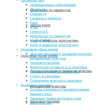
Профилактика
Инфекционных заболеваний
Инсульта
Безопасность пациентов
Инфаркта
Сахарного диабета
Рака
Школа ХНИЗ
ХОБЛ
Гепатита С
Безопасность пациентов
Клуб «Сибирское долголетие»
Школа ХНИЗ
Клуб «Сибирское долголетие»
Здоровый образ жизни
Диспансеризация и профилактические
Здоровый образ жизни
медицинские осмотры
Здоровое питание
Физическая активность и здоровье
Диспансеризация и профилактические
Производственная гимнастика
Стресс и здоровье
Сохранение мужского здоровья
Академия здоровья
медицинские осмотры
Основы здоровья и предупреждения
лишнего веса
Пищевые привычки подростков
Здоровое питание
Вред курения