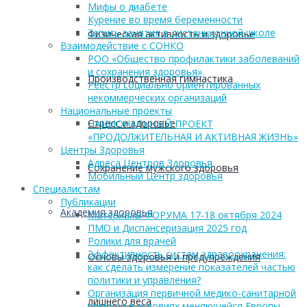
Мифы о диабете
Курение во время беременности
Запись занятия в дистанционной школе
Физическая активность и здоровье
Взаимодействие с СОНКО
РОО «Общество профилактики заболеваний
и сохранения здоровья»
Производственная гимнастика
Реестр социально ориентированных
некоммерческих организаций
Национальные проекты
Стресс и здоровье
НАЦИОНАЛЬНЫЙ ПРОЕКТ
«ПРОДОЛЖИТЕЛЬНАЯ И АКТИВНАЯ ЖИЗНЬ»
Центры Здоровья
Адреса Центров Здоровья
Сохранение мужского здоровья
Мобильный Центр здоровья
Cпециалистам
Публикации
Академия здоровья
Материалы ФОРУМА 17-18 октября 2024
ПМО и Диспансеризация 2025 год
Ролики для врачей
Эффективность систем здравоохранения:
Основы здоровья и предупреждения
как сделать измерение показателей частью
политики и управления?
Организация первичной медико-санитарной
лишнего веса
помощи в условиях меняющейся Европы