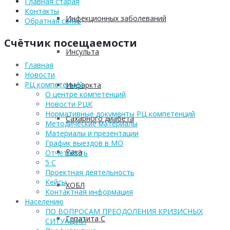
Главная старая
Контакты
Инфекционных заболеваний
Обратная связь
Счётчик посещаемости
Инсульта
Главная
Новости
РЦ компетенций
Инфаркта
О центре компетенций
Новости РЦК
Нормативные документы РЦ компетенций
Сахарного диабета
Методические материалы
Материалы и презентации
График выездов в МО
Рака
Отчетность
5 С
Проектная деятельность
Кейсы
ХОБЛ
Контактная информация
Населению
ПО ВОПРОСАМ ПРЕОДОЛЕНИЯ КРИЗИСНЫХ
Гепатита С
СИТУАЦИЙ