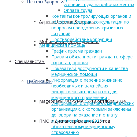
Центры Здоровья
условий труда на рабочих местах
Оплата труда
Контакты контролирующих органов и
Адреса Центров Здоровья
телефоны доверия, консультации по
вопросам преодоления кризисных
ситуаций
Противодействие коррупции
Мобильный Центр здоровья
Медицинская помощь
График приема граждан
Права и обязанности граждан в сфере
Cпециалистам
охраны здоровья
Показатели доступности и качества
медицинской помощи
Информация о перечне жизненно
Публикации
необходимых и важнейших
лекарственных препаратов для
медицинского применения
Материалы ФОРУМА 17-18 октября 2024
Информация о страховых медицинских
организациях, с которыми заключены
договора на оказание и оплату
медицинской помощи по
ПМО и Диспансеризация 2025 год
обязательному медицинскому
страхованию