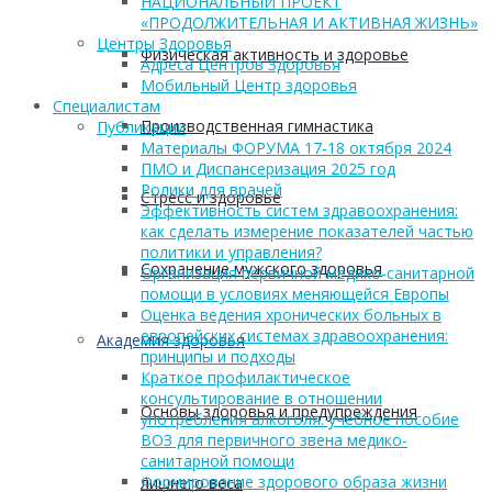
НАЦИОНАЛЬНЫЙ ПРОЕКТ
«ПРОДОЛЖИТЕЛЬНАЯ И АКТИВНАЯ ЖИЗНЬ»
Центры Здоровья
Физическая активность и здоровье
Адреса Центров Здоровья
Мобильный Центр здоровья
Cпециалистам
Производственная гимнастика
Публикации
Материалы ФОРУМА 17-18 октября 2024
ПМО и Диспансеризация 2025 год
Ролики для врачей
Стресс и здоровье
Эффективность систем здравоохранения:
как сделать измерение показателей частью
политики и управления?
Сохранение мужского здоровья
Организация первичной медико-санитарной
помощи в условиях меняющейся Европы
Оценка ведения хронических больных в
европейских системах здравоохранения:
Академия здоровья
принципы и подходы
Краткое профилактическое
консультирование в отношении
Основы здоровья и предупреждения
употребления алкоголя: учебное пособие
ВОЗ для первичного звена медико-
санитарной помощи
Формирование здорового образа жизни
лишнего веса