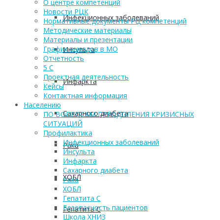
О центре компетенций
Новости РЦК
Инфекционных заболеваний
Нормативные документы РЦ компетенций
Методические материалы
Материалы и презентации
График выездов в МО
Инсульта
Отчетность
5 С
Проектная деятельность
Инфаркта
Кейсы
Контактная информация
Населению
Сахарного диабета
ПО ВОПРОСАМ ПРЕОДОЛЕНИЯ КРИЗИСНЫХ
СИТУАЦИЙ
Профилактика
Инфекционных заболеваний
Рака
Инсульта
Инфаркта
Сахарного диабета
ХОБЛ
Рака
ХОБЛ
Гепатита С
Безопасность пациентов
Гепатита С
Школа ХНИЗ