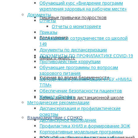
Обучающий курс «Внедрение программ
укрепления здоровья на рабочем месте»
Документы
Пищевые привычки подростков
Отчеты
Отчеты о мониторинге
Приказы
Вред курения
Соглашение о сотрудничестве со школой
149
Документы по диспансеризации
ДОКУМЕНТЫ ПО ПРОФИЛАКТИКЕ COVID-19
Мифы о диабете
Противодействие коррупции
Обучающие программы по вопросам
здорового питания
Курение во время беременности
Методические рекомендации ФГБУ «НМИЦ
ТПМ»
Обеспечение безопасности пациентов
Журнал «Профи»
Запись занятия в дистанционной школе
Методические рекомендации
Диспансеризация и профилактические
осмотры
Взаимодействие с СОНКО
Диспансерное наблюдение
Профилактика ХНИЗ и формирование ЗОЖ
Корпоративные модельные программы
РОО «Общество профилактики заболеваний
укрепления общественного здоровья