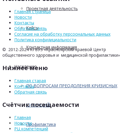
Проектная деятельность
Главная страница
Новости
Контакты
Кейсы
Обратная связь
Согласие на обработку персоональных данных
Политика конфидициальности
Контактная информация
© 2012-2024 КГБУЗ «Красноярский краевой Центр
общественного здоровья и медицинской профилактики»
Населению
Нижнее меню
Главная старая
ПО ВОПРОСАМ ПРЕОДОЛЕНИЯ КРИЗИСНЫХ
Контакты
Обратная связь
Счётчик посещаемости
СИТУАЦИЙ
Главная
Новости
Профилактика
РЦ компетенций