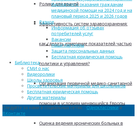
Ролики для врачей
бесплатного оказания гражданам
медицинской помощи на 2024 год и на
плановый период 2025 и 2026 годов
Разное
Эффективность систем здравоохранения:
Информация об отзывах
потребителей услуг
Вакансии
как сделать измерение показателей частью
Наши партнеры
Защита персональных данных
Бесплатная юридическая помощь
Библиотека
политики и управления?
СМИ о нас
Видеоролики
Школы здоровья
Организация первичной медико-санитарной
Просветительские материалы для школьников
Бесплатная юридическая помощь
Другие материалы
помощи в условиях меняющейся Европы
Следуйте за нами в социальных сетях:
Одноклассники
и
ВКонтакте
Оценка ведения хронических больных в