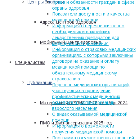
Центры Здоровья
Права и обязанности граждан в сфере
охраны здоровья
Показатели доступности и качества
медицинской помощи
Адреса Центров Здоровья
Информация о перечне жизненно
необходимых и важнейших
лекарственных препаратов для
Мобильный Центр здоровья
медицинского применения
Информация о страховых медицинских
организациях, с которыми заключены
договора на оказание и оплату
Cпециалистам
медицинской помощи по
обязательному медицинскому
страхованию
Публикации
Перечень медицинских организаций,
участвующих в проведении
профилактических медицинских
осмотров и диспансеризации
Материалы ФОРУМА 17-18 октября 2024
взрослого населения
О видах оказываемой медицинской
помощи
ПМО и Диспансеризация 2025 год
Информация о возможности
получения медицинской помощи
Программа государственных гарантий