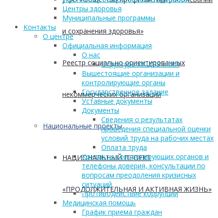
Центры здоровья
Муниципальные программы
Контакты
и сохранения здоровья»
О центре
Официальная информация
О нас
Реестр социально ориентированных
Структура ККЦОЗ и МП
Вышестоящие организации и
контролирующие органы
Государственное задание
некоммерческих организаций
Уставные документы
Документы
Сведения о результатах
Национальные проекты
проведения специальной оценки
условий труда на рабочих местах
Оплата труда
Контакты контролирующих органов и
НАЦИОНАЛЬНЫЙ ПРОЕКТ
телефоны доверия, консультации по
вопросам преодоления кризисных
ситуаций
«ПРОДОЛЖИТЕЛЬНАЯ И АКТИВНАЯ ЖИЗНЬ»
Противодействие коррупции
Медицинская помощь
График приема граждан