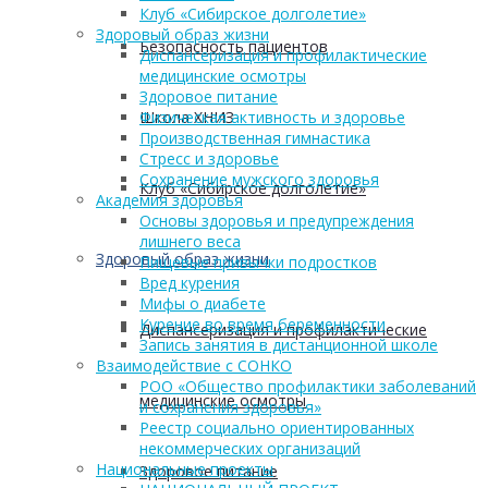
Клуб «Сибирское долголетие»
Здоровый образ жизни
Безопасность пациентов
Диспансеризация и профилактические
медицинские осмотры
Здоровое питание
Школа ХНИЗ
Физическая активность и здоровье
Производственная гимнастика
Стресс и здоровье
Сохранение мужского здоровья
Клуб «Сибирское долголетие»
Академия здоровья
Основы здоровья и предупреждения
лишнего веса
Здоровый образ жизни
Пищевые привычки подростков
Вред курения
Мифы о диабете
Курение во время беременности
Диспансеризация и профилактические
Запись занятия в дистанционной школе
Взаимодействие с СОНКО
РОО «Общество профилактики заболеваний
медицинские осмотры
и сохранения здоровья»
Реестр социально ориентированных
некоммерческих организаций
Национальные проекты
Здоровое питание