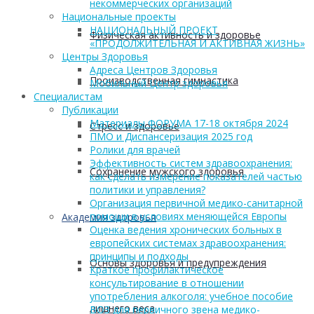
некоммерческих организаций
Национальные проекты
НАЦИОНАЛЬНЫЙ ПРОЕКТ
Физическая активность и здоровье
«ПРОДОЛЖИТЕЛЬНАЯ И АКТИВНАЯ ЖИЗНЬ»
Центры Здоровья
Адреса Центров Здоровья
Производственная гимнастика
Мобильный Центр здоровья
Cпециалистам
Публикации
Материалы ФОРУМА 17-18 октября 2024
Стресс и здоровье
ПМО и Диспансеризация 2025 год
Ролики для врачей
Эффективность систем здравоохранения:
Сохранение мужского здоровья
как сделать измерение показателей частью
политики и управления?
Организация первичной медико-санитарной
помощи в условиях меняющейся Европы
Академия здоровья
Оценка ведения хронических больных в
европейских системах здравоохранения:
принципы и подходы
Основы здоровья и предупреждения
Краткое профилактическое
консультирование в отношении
употребления алкоголя: учебное пособие
лишнего веса
ВОЗ для первичного звена медико-