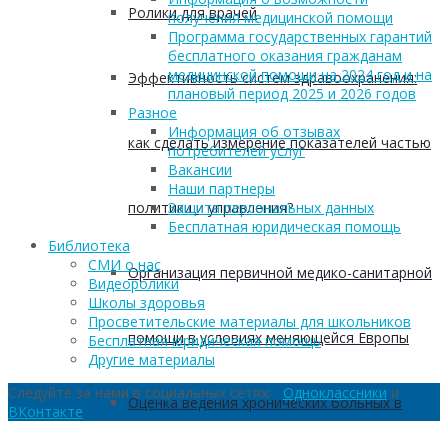
Ролики для врачей
получения медицинской помощи
Программа государственных гарантий
бесплатного оказания гражданам
медицинской помощи на 2024 год и на
Эффективность систем здравоохранения:
плановый период 2025 и 2026 годов
Разное
Информация об отзывах
как сделать измерение показателей частью
потребителей услуг
Вакансии
Наши партнеры
политики и управления?
Защита персональных данных
Бесплатная юридическая помощь
Библиотека
СМИ о нас
Организация первичной медико-санитарной
Видеоролики
Школы здоровья
Просветительские материалы для школьников
помощи в условиях меняющейся Европы
Бесплатная юридическая помощь
Другие материалы
Следуйте за нами в социальных сетях:
Одноклассники
и
Оценка ведения хронических больных в
ВКонтакте