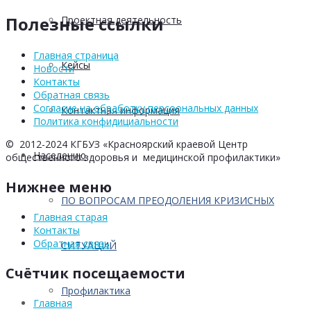
Полезные ссылки
Проектная деятельность
Главная страница
Кейсы
Новости
Контакты
Обратная связь
Согласие на обработку персоональных данных
Контактная информация
Политика конфидициальности
© 2012-2024 КГБУЗ «Красноярский краевой Центр
Населению
общественного здоровья и медицинской профилактики»
Нижнее меню
ПО ВОПРОСАМ ПРЕОДОЛЕНИЯ КРИЗИСНЫХ
Главная старая
Контакты
Обратная связь
СИТУАЦИЙ
Счётчик посещаемости
Профилактика
Главная