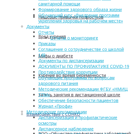
санитарной помощи
Формирование здорового образа жизни
Обучающий курс «Внедрение программ
Пищевые привычки подростков
укрепления здоровья на рабочем месте»
Документы
Отчеты
Вред курения
Отчеты о мониторинге
Приказы
Соглашение о сотрудничестве со школой
149
Мифы о диабете
Документы по диспансеризации
ДОКУМЕНТЫ ПО ПРОФИЛАКТИКЕ COVID-19
Противодействие коррупции
Курение во время беременности
Обучающие программы по вопросам
здорового питания
Методические рекомендации ФГБУ «НМИЦ
Запись занятия в дистанционной школе
ТПМ»
Обеспечение безопасности пациентов
Журнал «Профи»
Методические рекомендации
Взаимодействие с СОНКО
Диспансеризация и профилактические
осмотры
Диспансерное наблюдение
РОО «Общество профилактики заболеваний