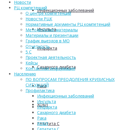
Новости
РЦ компетенций
Инфекционных заболеваний
О центре компетенций
Новости РЦК
Нормативные документы РЦ компетенций
Инсульта
Методические материалы
Материалы и презентации
График выездов в МО
Отчетность
Инфаркта
5 С
Проектная деятельность
Кейсы
Сахарного диабета
Контактная информация
Населению
ПО ВОПРОСАМ ПРЕОДОЛЕНИЯ КРИЗИСНЫХ
СИТУАЦИЙ
Рака
Профилактика
Инфекционных заболеваний
Инсульта
ХОБЛ
Инфаркта
Сахарного диабета
Рака
Гепатита С
ХОБЛ
Гепатита С