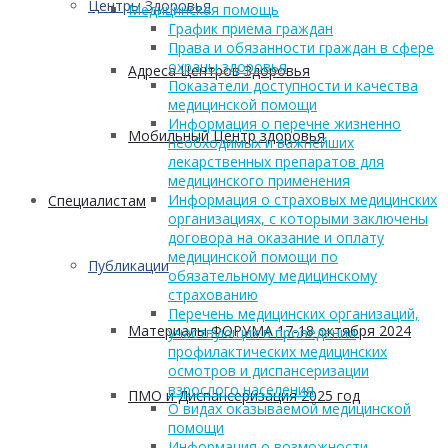
Центры Здоровья
Медицинская помощь
График приема граждан
Права и обязанности граждан в сфере
охраны здоровья
Адреса Центров Здоровья
Показатели доступности и качества
медицинской помощи
Информация о перечне жизненно
Мобильный Центр здоровья
необходимых и важнейших
лекарственных препаратов для
медицинского применения
Информация о страховых медицинских
Cпециалистам
организациях, с которыми заключены
договора на оказание и оплату
медицинской помощи по
Публикации
обязательному медицинскому
страхованию
Перечень медицинских организаций,
Материалы ФОРУМА 17-18 октября 2024
участвующих в проведении
профилактических медицинских
осмотров и диспансеризации
взрослого населения
ПМО и Диспансеризация 2025 год
О видах оказываемой медицинской
помощи
Информация о возможности