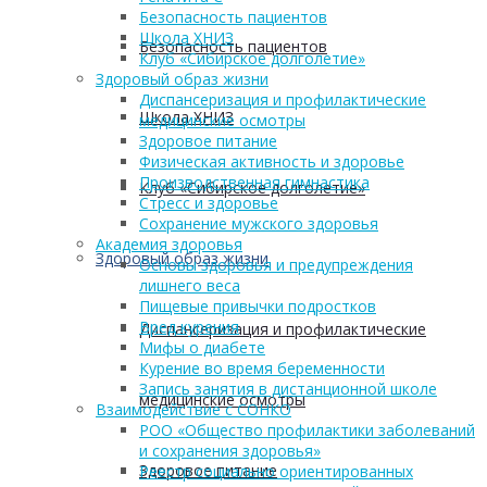
Безопасность пациентов
Школа ХНИЗ
Безопасность пациентов
Клуб «Сибирское долголетие»
Здоровый образ жизни
Диспансеризация и профилактические
Школа ХНИЗ
медицинские осмотры
Здоровое питание
Физическая активность и здоровье
Производственная гимнастика
Клуб «Сибирское долголетие»
Стресс и здоровье
Сохранение мужского здоровья
Академия здоровья
Здоровый образ жизни
Основы здоровья и предупреждения
лишнего веса
Пищевые привычки подростков
Вред курения
Диспансеризация и профилактические
Мифы о диабете
Курение во время беременности
Запись занятия в дистанционной школе
медицинские осмотры
Взаимодействие с СОНКО
РОО «Общество профилактики заболеваний
и сохранения здоровья»
Здоровое питание
Реестр социально ориентированных