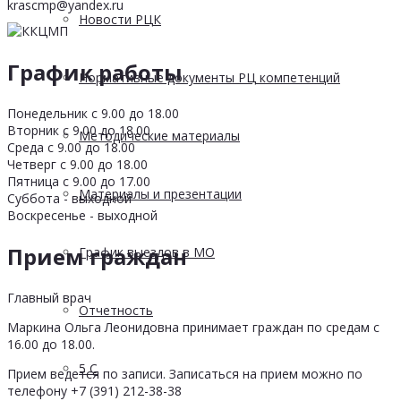
krascmp@yandex.ru
Новости РЦК
График работы
Нормативные документы РЦ компетенций
Понедельник с 9.00 до 18.00
Вторник с 9.00 до 18.00
Методические материалы
Среда с 9.00 до 18.00
Четверг с 9.00 до 18.00
Пятница с 9.00 до 17.00
Материалы и презентации
Суббота - выходной
Воскресенье - выходной
Прием граждан
График выездов в МО
Главный врач
Отчетность
Маркина Ольга Леонидовна принимает граждан по средам с
16.00 до 18.00.
5 С
Прием ведется по записи. Записаться на прием можно по
телефону +7 (391) 212-38-38