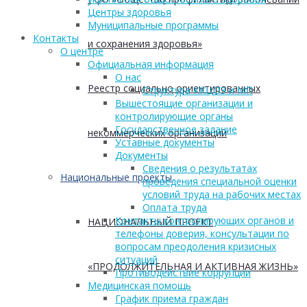
Центры здоровья
Муниципальные программы
Контакты
и сохранения здоровья»
О центре
Официальная информация
О нас
Реестр социально ориентированных
Структура ККЦОЗ и МП
Вышестоящие организации и
контролирующие органы
Государственное задание
некоммерческих организаций
Уставные документы
Документы
Сведения о результатах
Национальные проекты
проведения специальной оценки
условий труда на рабочих местах
Оплата труда
Контакты контролирующих органов и
НАЦИОНАЛЬНЫЙ ПРОЕКТ
телефоны доверия, консультации по
вопросам преодоления кризисных
ситуаций
«ПРОДОЛЖИТЕЛЬНАЯ И АКТИВНАЯ ЖИЗНЬ»
Противодействие коррупции
Медицинская помощь
График приема граждан