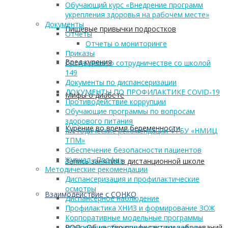
Обучающий курс «Внедрение программ
укрепления здоровья на рабочем месте»
Документы
Пищевые привычки подростков
Отчеты
Отчеты о мониторинге
Приказы
Вред курения
Соглашение о сотрудничестве со школой
149
Документы по диспансеризации
ДОКУМЕНТЫ ПО ПРОФИЛАКТИКЕ COVID-19
Мифы о диабете
Противодействие коррупции
Обучающие программы по вопросам
здорового питания
Курение во время беременности
Методические рекомендации ФГБУ «НМИЦ
ТПМ»
Обеспечение безопасности пациентов
Журнал «Профи»
Запись занятия в дистанционной школе
Методические рекомендации
Диспансеризация и профилактические
осмотры
Взаимодействие с СОНКО
Диспансерное наблюдение
Профилактика ХНИЗ и формирование ЗОЖ
Корпоративные модельные программы
РОО «Общество профилактики заболеваний
укрепления общественного здоровья