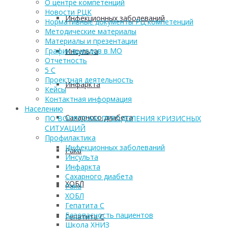
О центре компетенций
Новости РЦК
Инфекционных заболеваний
Нормативные документы РЦ компетенций
Методические материалы
Материалы и презентации
График выездов в МО
Инсульта
Отчетность
5 С
Проектная деятельность
Инфаркта
Кейсы
Контактная информация
Населению
Сахарного диабета
ПО ВОПРОСАМ ПРЕОДОЛЕНИЯ КРИЗИСНЫХ
СИТУАЦИЙ
Профилактика
Инфекционных заболеваний
Рака
Инсульта
Инфаркта
Сахарного диабета
ХОБЛ
Рака
ХОБЛ
Гепатита С
Безопасность пациентов
Гепатита С
Школа ХНИЗ