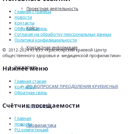
Проектная деятельность
Главная страница
Новости
Контакты
Кейсы
Обратная связь
Согласие на обработку персоональных данных
Политика конфидициальности
Контактная информация
© 2012-2024 КГБУЗ «Красноярский краевой Центр
общественного здоровья и медицинской профилактики»
Населению
Нижнее меню
Главная старая
ПО ВОПРОСАМ ПРЕОДОЛЕНИЯ КРИЗИСНЫХ
Контакты
Обратная связь
Счётчик посещаемости
СИТУАЦИЙ
Главная
Новости
Профилактика
РЦ компетенций