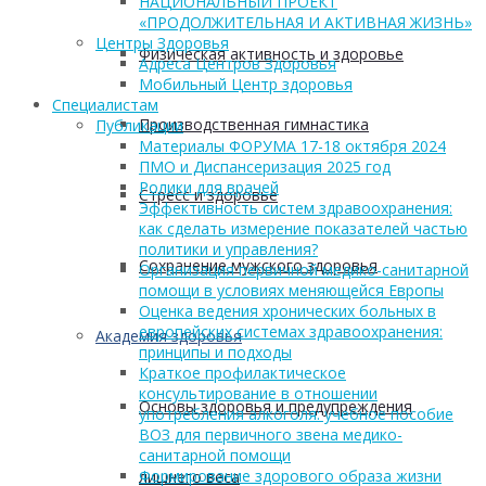
НАЦИОНАЛЬНЫЙ ПРОЕКТ
«ПРОДОЛЖИТЕЛЬНАЯ И АКТИВНАЯ ЖИЗНЬ»
Центры Здоровья
Физическая активность и здоровье
Адреса Центров Здоровья
Мобильный Центр здоровья
Cпециалистам
Производственная гимнастика
Публикации
Материалы ФОРУМА 17-18 октября 2024
ПМО и Диспансеризация 2025 год
Ролики для врачей
Стресс и здоровье
Эффективность систем здравоохранения:
как сделать измерение показателей частью
политики и управления?
Сохранение мужского здоровья
Организация первичной медико-санитарной
помощи в условиях меняющейся Европы
Оценка ведения хронических больных в
европейских системах здравоохранения:
Академия здоровья
принципы и подходы
Краткое профилактическое
консультирование в отношении
Основы здоровья и предупреждения
употребления алкоголя: учебное пособие
ВОЗ для первичного звена медико-
санитарной помощи
Формирование здорового образа жизни
лишнего веса