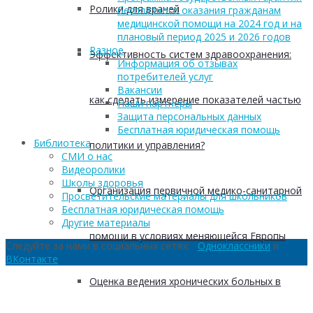
Ролики для врачей
бесплатного оказания гражданам
медицинской помощи на 2024 год и на
плановый период 2025 и 2026 годов
Разное
Эффективность систем здравоохранения:
Информация об отзывах
потребителей услуг
Вакансии
как сделать измерение показателей частью
Наши партнеры
Защита персональных данных
Бесплатная юридическая помощь
Библиотека
политики и управления?
СМИ о нас
Видеоролики
Школы здоровья
Организация первичной медико-санитарной
Просветительские материалы для школьников
Бесплатная юридическая помощь
Другие материалы
помощи в условиях меняющейся Европы
Следуйте за нами в социальных сетях:
Одноклассники
и
ВКонтакте
Оценка ведения хронических больных в