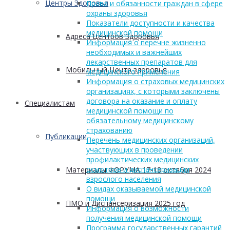
Центры Здоровья
Права и обязанности граждан в сфере
охраны здоровья
Показатели доступности и качества
медицинской помощи
Адреса Центров Здоровья
Информация о перечне жизненно
необходимых и важнейших
лекарственных препаратов для
Мобильный Центр здоровья
медицинского применения
Информация о страховых медицинских
организациях, с которыми заключены
договора на оказание и оплату
Cпециалистам
медицинской помощи по
обязательному медицинскому
страхованию
Публикации
Перечень медицинских организаций,
участвующих в проведении
профилактических медицинских
осмотров и диспансеризации
Материалы ФОРУМА 17-18 октября 2024
взрослого населения
О видах оказываемой медицинской
помощи
ПМО и Диспансеризация 2025 год
Информация о возможности
получения медицинской помощи
Программа государственных гарантий