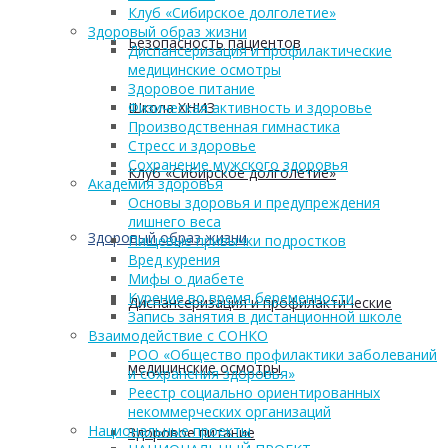
Клуб «Сибирское долголетие»
Здоровый образ жизни
Безопасность пациентов
Диспансеризация и профилактические
медицинские осмотры
Здоровое питание
Школа ХНИЗ
Физическая активность и здоровье
Производственная гимнастика
Стресс и здоровье
Сохранение мужского здоровья
Клуб «Сибирское долголетие»
Академия здоровья
Основы здоровья и предупреждения
лишнего веса
Здоровый образ жизни
Пищевые привычки подростков
Вред курения
Мифы о диабете
Курение во время беременности
Диспансеризация и профилактические
Запись занятия в дистанционной школе
Взаимодействие с СОНКО
РОО «Общество профилактики заболеваний
медицинские осмотры
и сохранения здоровья»
Реестр социально ориентированных
некоммерческих организаций
Национальные проекты
Здоровое питание