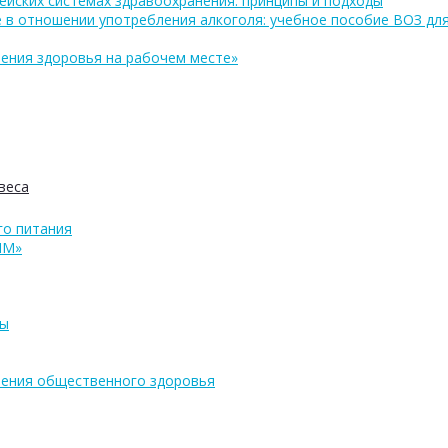
ейских системах здравоохранения: принципы и подходы
 в отношении употребления алкоголя: учебное пособие ВОЗ дл
ения здоровья на рабочем месте»
веса
о питания
ПМ»
ры
ения общественного здоровья