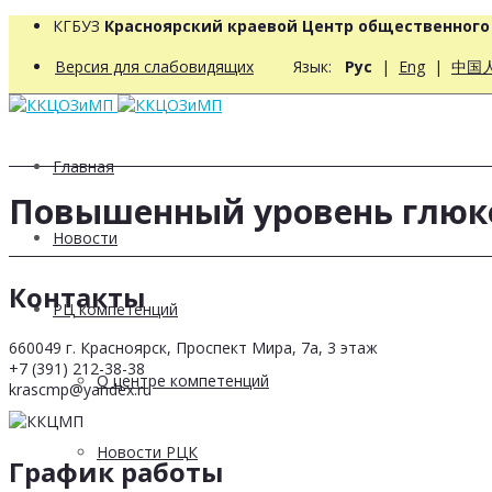
КГБУЗ
Красноярский краевой Центр общественног
Версия для слабовидящих
Язык:
Рус
|
Eng
|
中国
Главная
Повышенный уровень глюк
Новости
Контакты
РЦ компетенций
660049 г. Красноярск, Проспект Мира, 7а, 3 этаж
+7 (391) 212-38-38
О центре компетенций
krascmp@yandex.ru
Новости РЦК
График работы