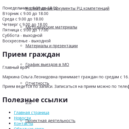
Понедельник с 9.00 до 18.00
Нормативные документы РЦ компетенций
Вторник с 9.00 до 18.00
Среда с 9.00 до 18.00
Четверг с 9.00 до 18.00
Методические материалы
Пятница с 9.00 до 17.00
Суббота - выходной
Воскресенье - выходной
Материалы и презентации
Прием граждан
График выездов в МО
Главный врач
Маркина Ольга Леонидовна принимает граждан по средам с 16.0
Отчетность
Прием ведется по записи. Записаться на прием можно по телеф
Полезные ссылки
5 С
Главная страница
Новости
Проектная деятельность
Контакты
Обратная связь