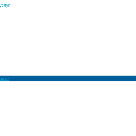
услуг
акте