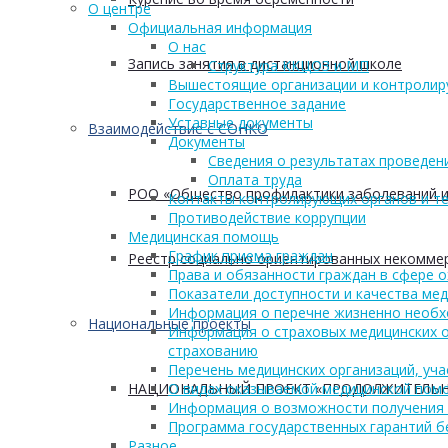
О центре
Официальная информация
О нас
Запись занятия в дистанционной школе
Структура ККЦОЗ и МП
Вышестоящие организации и контроли
Государственное задание
Уставные документы
Взаимодействие с СОНКО
Документы
Сведения о результатах проведен
Оплата труда
РОО «Общество профилактики заболеваний и
Контакты контролирующих органов и те
Противодействие коррупции
Медицинская помощь
График приема граждан
Реестр социально ориентированных некоммер
Права и обязанности граждан в сфере 
Показатели доступности и качества ме
Информация о перечне жизненно необх
Национальные проекты
Информация о страховых медицинских о
страхованию
Перечень медицинских организаций, уч
НАЦИОНАЛЬНЫЙ ПРОЕКТ «ПРОДОЛЖИТЕЛЬН
О видах оказываемой медицинской пом
Информация о возможности получения
Программа государственных гарантий б
Разное