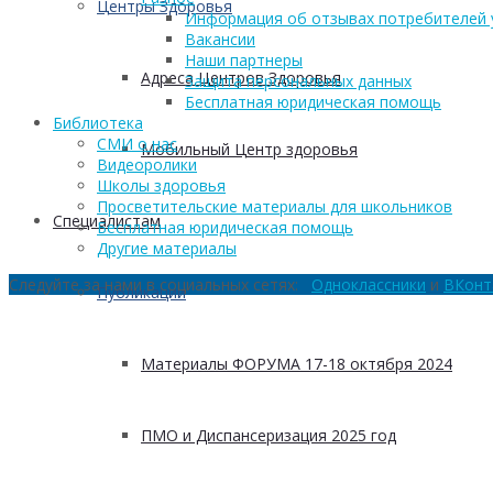
Центры Здоровья
Информация об отзывах потребителей 
Вакансии
Наши партнеры
Адреса Центров Здоровья
Защита персональных данных
Бесплатная юридическая помощь
Библиотека
СМИ о нас
Мобильный Центр здоровья
Видеоролики
Школы здоровья
Просветительские материалы для школьников
Cпециалистам
Бесплатная юридическая помощь
Другие материалы
Следуйте за нами в социальных сетях:
Одноклассники
и
ВКонт
Публикации
Материалы ФОРУМА 17-18 октября 2024
ПМО и Диспансеризация 2025 год