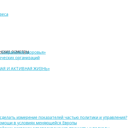
веса
нские осмотры
 сохранения здоровья»
ческих организаций
АЯ И АКТИВНАЯ ЖИЗНЬ»
сделать измерение показателей частью политики и управления?
помощи в условиях меняющейся Европы