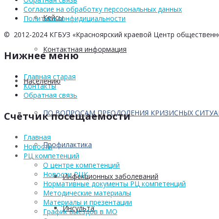
Согласие на обработку персоональных данных
Кейсы
Политика конфидициальности
© 2012-2024 КГБУЗ «Красноярский краевой Центр общественн
Контактная информация
Нижнее меню
Главная старая
Населению
Контакты
Обратная связь
ПО ВОПРОСАМ ПРЕОДОЛЕНИЯ КРИЗИСНЫХ СИТУ
Счётчик посещаемости
Главная
Профилактика
Новости
РЦ компетенций
О центре компетенций
Новости РЦК
Инфекционных заболеваний
Нормативные документы РЦ компетенций
Методические материалы
Материалы и презентации
Инсульта
График выездов в МО