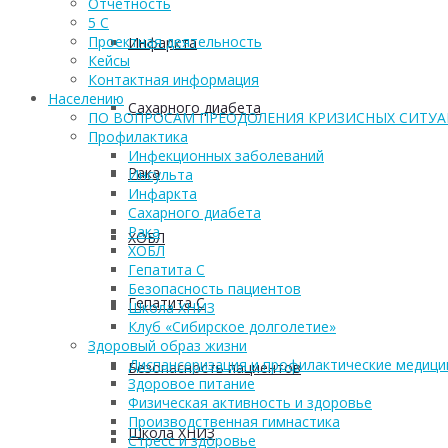
Отчетность
5 С
Проектная деятельность
Инфаркта
Кейсы
Контактная информация
Населению
Сахарного диабета
ПО ВОПРОСАМ ПРЕОДОЛЕНИЯ КРИЗИСНЫХ СИТУ
Профилактика
Инфекционных заболеваний
Рака
Инсульта
Инфаркта
Сахарного диабета
Рака
ХОБЛ
ХОБЛ
Гепатита С
Безопасность пациентов
Гепатита С
Школа ХНИЗ
Клуб «Сибирское долголетие»
Здоровый образ жизни
Диспансеризация и профилактические медици
Безопасность пациентов
Здоровое питание
Физическая активность и здоровье
Производственная гимнастика
Школа ХНИЗ
Стресс и здоровье