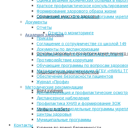
Оценка ведения хронических больных в европ
Краткое профилактическое консультирование
Формирование здорового образа жизни
Сохранение мужского здоровья
Обучающий курс «Внедрение программ укрепл
Документы
Отчеты
Отчеты о мониторинге
Академия здоровья
Приказы
Соглашение о сотрудничестве со школой 149
Документы по диспансеризации
Основы здоровья и предупреждения лишнего 
ДОКУМЕНТЫ ПО ПРОФИЛАКТИКЕ COVID-19
Противодействие коррупции
Обучающие программы по вопросам здоровог
Методические рекомендации ФГБУ «НМИЦ Т
Пищевые привычки подростков
Обеспечение безопасности пациентов
Журнал «Профи»
Методические рекомендации
Вред курения
Диспансеризация и профилактические осмот
Диспансерное наблюдение
Профилактика ХНИЗ и формирование ЗОЖ
Корпоративные модельные программы укрепл
Мифы о диабете
Центры здоровья
Муниципальные программы
Контакты
Курение во время беременности