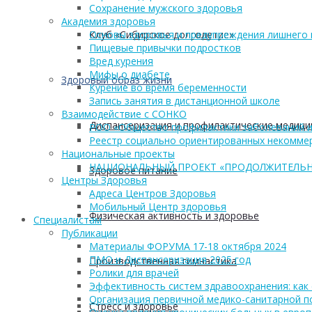
Сохранение мужского здоровья
Академия здоровья
Клуб «Сибирское долголетие»
Основы здоровья и предупреждения лишнего 
Пищевые привычки подростков
Вред курения
Мифы о диабете
Здоровый образ жизни
Курение во время беременности
Запись занятия в дистанционной школе
Взаимодействие с СОНКО
Диспансеризация и профилактические медици
РОО «Общество профилактики заболеваний и
Реестр социально ориентированных некоммер
Национальные проекты
НАЦИОНАЛЬНЫЙ ПРОЕКТ «ПРОДОЛЖИТЕЛЬН
Здоровое питание
Центры Здоровья
Адреса Центров Здоровья
Мобильный Центр здоровья
Физическая активность и здоровье
Cпециалистам
Публикации
Материалы ФОРУМА 17-18 октября 2024
ПМО и Диспансеризация 2025 год
Производственная гимнастика
Ролики для врачей
Эффективность систем здравоохранения: как 
Организация первичной медико-санитарной 
Стресс и здоровье