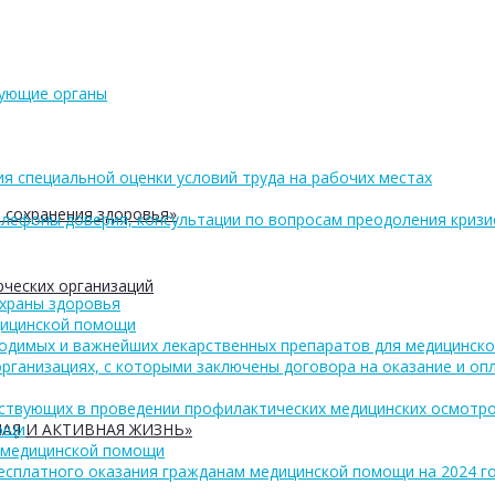
рующие органы
ия специальной оценки условий труда на рабочих местах
 сохранения здоровья»
лефоны доверия, консультации по вопросам преодоления кризи
ческих организаций
охраны здоровья
дицинской помощи
одимых и важнейших лекарственных препаратов для медицинско
рганизациях, с которыми заключены договора на оказание и о
аствующих в проведении профилактических медицинских осмотро
АЯ И АКТИВНАЯ ЖИЗНЬ»
ощи
 медицинской помощи
есплатного оказания гражданам медицинской помощи на 2024 год