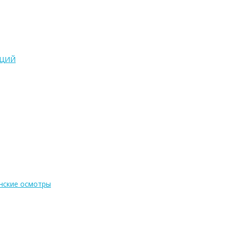
АЦИЙ
нские осмотры