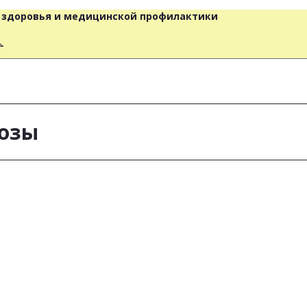
о здоровья и медицинской профилактики
人
озы