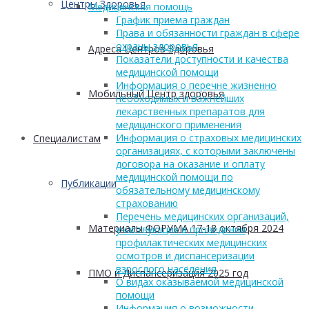
Центры Здоровья
Медицинская помощь
График приема граждан
Права и обязанности граждан в сфере
охраны здоровья
Адреса Центров Здоровья
Показатели доступности и качества
медицинской помощи
Информация о перечне жизненно
Мобильный Центр здоровья
необходимых и важнейших
лекарственных препаратов для
медицинского применения
Информация о страховых медицинских
Cпециалистам
организациях, с которыми заключены
договора на оказание и оплату
медицинской помощи по
Публикации
обязательному медицинскому
страхованию
Перечень медицинских организаций,
Материалы ФОРУМА 17-18 октября 2024
участвующих в проведении
профилактических медицинских
осмотров и диспансеризации
взрослого населения
ПМО и Диспансеризация 2025 год
О видах оказываемой медицинской
помощи
Информация о возможности