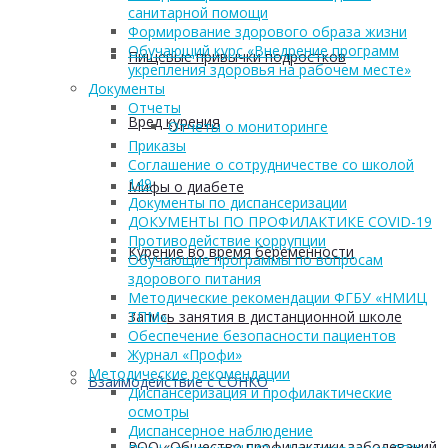
санитарной помощи
Формирование здорового образа жизни
Обучающий курс «Внедрение программ
Пищевые привычки подростков
укрепления здоровья на рабочем месте»
Документы
Отчеты
Вред курения
Отчеты о мониторинге
Приказы
Соглашение о сотрудничестве со школой
149
Мифы о диабете
Документы по диспансеризации
ДОКУМЕНТЫ ПО ПРОФИЛАКТИКЕ COVID-19
Противодействие коррупции
Курение во время беременности
Обучающие программы по вопросам
здорового питания
Методические рекомендации ФГБУ «НМИЦ
Запись занятия в дистанционной школе
ТПМ»
Обеспечение безопасности пациентов
Журнал «Профи»
Методические рекомендации
Взаимодействие с СОНКО
Диспансеризация и профилактические
осмотры
Диспансерное наблюдение
РОО «Общество профилактики заболеваний