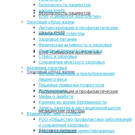
Безопасность пациентов
Школа ХНИЗ
Безопасность пациентов
Клуб «Сибирское долголетие»
Здоровый образ жизни
Диспансеризация и профилактические
Школа ХНИЗ
медицинские осмотры
Здоровое питание
Физическая активность и здоровье
Производственная гимнастика
Клуб «Сибирское долголетие»
Стресс и здоровье
Сохранение мужского здоровья
Академия здоровья
Здоровый образ жизни
Основы здоровья и предупреждения
лишнего веса
Пищевые привычки подростков
Вред курения
Диспансеризация и профилактические
Мифы о диабете
Курение во время беременности
Запись занятия в дистанционной школе
медицинские осмотры
Взаимодействие с СОНКО
РОО «Общество профилактики заболеваний
и сохранения здоровья»
Здоровое питание
Реестр социально ориентированных