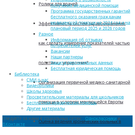
Ролики для врачей
получения медицинской помощи
Программа государственных гарантий
бесплатного оказания гражданам
медицинской помощи на 2024 год и на
Эффективность систем здравоохранения:
плановый период 2025 и 2026 годов
Разное
Информация об отзывах
как сделать измерение показателей частью
потребителей услуг
Вакансии
Наши партнеры
политики и управления?
Защита персональных данных
Бесплатная юридическая помощь
Библиотека
СМИ о нас
Организация первичной медико-санитарной
Видеоролики
Школы здоровья
Просветительские материалы для школьников
помощи в условиях меняющейся Европы
Бесплатная юридическая помощь
Другие материалы
Следуйте за нами в социальных сетях:
Одноклассники
и
Оценка ведения хронических больных в
ВКонтакте