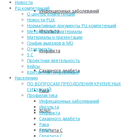
Новости
РЦ компетенций
Инфекционных заболеваний
О центре компетенций
Новости РЦК
Нормативные документы РЦ компетенций
Инсульта
Методические материалы
Материалы и презентации
График выездов в МО
Отчетность
Инфаркта
5 С
Проектная деятельность
Кейсы
Сахарного диабета
Контактная информация
Населению
ПО ВОПРОСАМ ПРЕОДОЛЕНИЯ КРИЗИСНЫХ
СИТУАЦИЙ
Рака
Профилактика
Инфекционных заболеваний
Инсульта
ХОБЛ
Инфаркта
Сахарного диабета
Рака
Гепатита С
ХОБЛ
Гепатита С