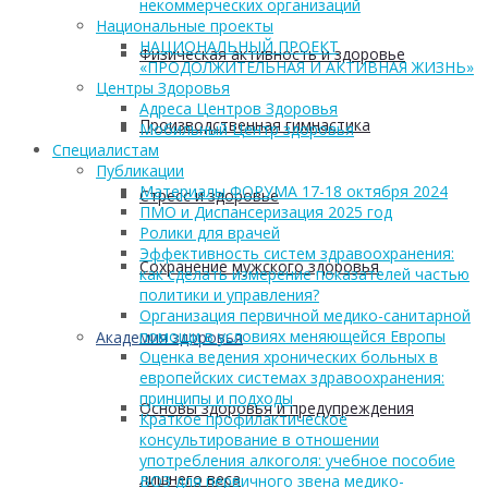
некоммерческих организаций
Национальные проекты
НАЦИОНАЛЬНЫЙ ПРОЕКТ
Физическая активность и здоровье
«ПРОДОЛЖИТЕЛЬНАЯ И АКТИВНАЯ ЖИЗНЬ»
Центры Здоровья
Адреса Центров Здоровья
Производственная гимнастика
Мобильный Центр здоровья
Cпециалистам
Публикации
Материалы ФОРУМА 17-18 октября 2024
Стресс и здоровье
ПМО и Диспансеризация 2025 год
Ролики для врачей
Эффективность систем здравоохранения:
Сохранение мужского здоровья
как сделать измерение показателей частью
политики и управления?
Организация первичной медико-санитарной
помощи в условиях меняющейся Европы
Академия здоровья
Оценка ведения хронических больных в
европейских системах здравоохранения:
принципы и подходы
Основы здоровья и предупреждения
Краткое профилактическое
консультирование в отношении
употребления алкоголя: учебное пособие
лишнего веса
ВОЗ для первичного звена медико-