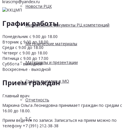
krascmp@yandex.ru
Новости РЦК
График работы
Нормативные документы РЦ компетенций
Понедельник с 9.00 до 18.00
Вторник с 9.00 до 18.00
Методические материалы
Среда с 9.00 до 18.00
Четверг с 9.00 до 18.00
Пятница с 9.00 до 17.00
Материалы и презентации
Суббота - выходной
Воскресенье - выходной
Прием граждан
График выездов в МО
Главный врач
Отчетность
Маркина Ольга Леонидовна принимает граждан по средам с
16.00 до 18.00.
5 С
Прием ведется по записи. Записаться на прием можно по
телефону +7 (391) 212-38-38