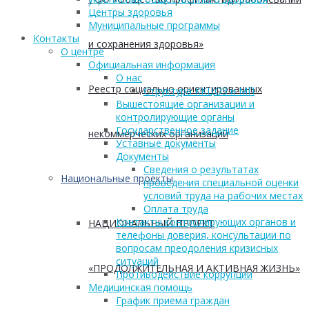
Центры здоровья
Муниципальные программы
Контакты
и сохранения здоровья»
О центре
Официальная информация
О нас
Реестр социально ориентированных
Структура ККЦОЗ и МП
Вышестоящие организации и
контролирующие органы
Государственное задание
некоммерческих организаций
Уставные документы
Документы
Сведения о результатах
Национальные проекты
проведения специальной оценки
условий труда на рабочих местах
Оплата труда
Контакты контролирующих органов и
НАЦИОНАЛЬНЫЙ ПРОЕКТ
телефоны доверия, консультации по
вопросам преодоления кризисных
ситуаций
«ПРОДОЛЖИТЕЛЬНАЯ И АКТИВНАЯ ЖИЗНЬ»
Противодействие коррупции
Медицинская помощь
График приема граждан