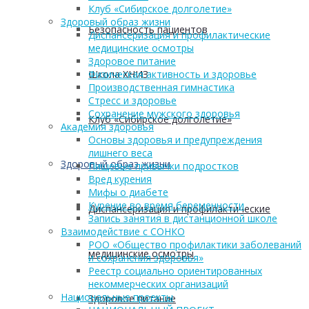
Клуб «Сибирское долголетие»
Здоровый образ жизни
Безопасность пациентов
Диспансеризация и профилактические
медицинские осмотры
Здоровое питание
Школа ХНИЗ
Физическая активность и здоровье
Производственная гимнастика
Стресс и здоровье
Сохранение мужского здоровья
Клуб «Сибирское долголетие»
Академия здоровья
Основы здоровья и предупреждения
лишнего веса
Здоровый образ жизни
Пищевые привычки подростков
Вред курения
Мифы о диабете
Курение во время беременности
Диспансеризация и профилактические
Запись занятия в дистанционной школе
Взаимодействие с СОНКО
РОО «Общество профилактики заболеваний
медицинские осмотры
и сохранения здоровья»
Реестр социально ориентированных
некоммерческих организаций
Национальные проекты
Здоровое питание