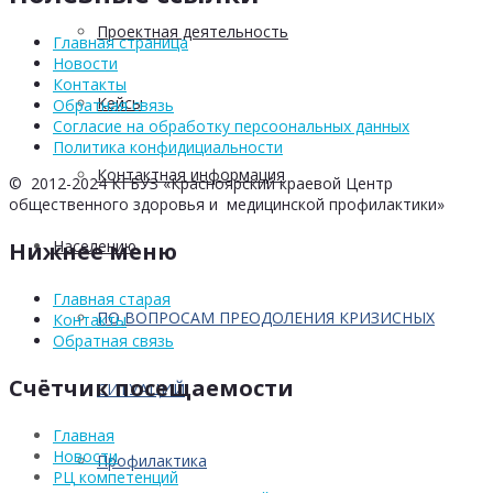
Проектная деятельность
Главная страница
Новости
Контакты
Кейсы
Обратная связь
Согласие на обработку персоональных данных
Политика конфидициальности
Контактная информация
© 2012-2024 КГБУЗ «Красноярский краевой Центр
общественного здоровья и медицинской профилактики»
Населению
Нижнее меню
Главная старая
ПО ВОПРОСАМ ПРЕОДОЛЕНИЯ КРИЗИСНЫХ
Контакты
Обратная связь
Счётчик посещаемости
СИТУАЦИЙ
Главная
Новости
Профилактика
РЦ компетенций