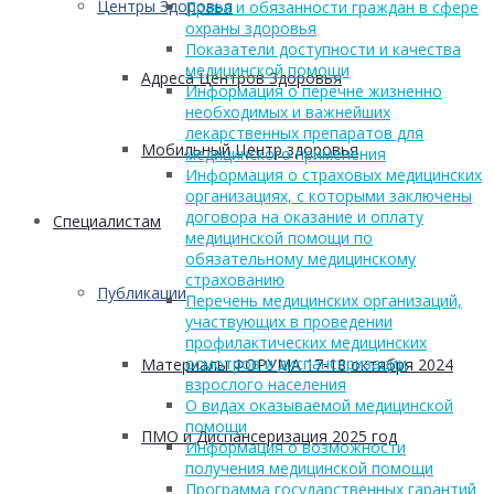
Центры Здоровья
Права и обязанности граждан в сфере
охраны здоровья
Показатели доступности и качества
медицинской помощи
Адреса Центров Здоровья
Информация о перечне жизненно
необходимых и важнейших
лекарственных препаратов для
Мобильный Центр здоровья
медицинского применения
Информация о страховых медицинских
организациях, с которыми заключены
договора на оказание и оплату
Cпециалистам
медицинской помощи по
обязательному медицинскому
страхованию
Публикации
Перечень медицинских организаций,
участвующих в проведении
профилактических медицинских
осмотров и диспансеризации
Материалы ФОРУМА 17-18 октября 2024
взрослого населения
О видах оказываемой медицинской
помощи
ПМО и Диспансеризация 2025 год
Информация о возможности
получения медицинской помощи
Программа государственных гарантий