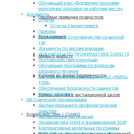
Обучающий курс «Внедрение программ
укрепления здоровья на рабочем месте»
Документы
Пищевые привычки подростков
Отчеты
Отчеты о мониторинге
Приказы
Вред курения
Соглашение о сотрудничестве со школой
149
Документы по диспансеризации
ДОКУМЕНТЫ ПО ПРОФИЛАКТИКЕ COVID-19
Мифы о диабете
Противодействие коррупции
Обучающие программы по вопросам
здорового питания
Курение во время беременности
Методические рекомендации ФГБУ «НМИЦ
ТПМ»
Обеспечение безопасности пациентов
Журнал «Профи»
Запись занятия в дистанционной школе
Методические рекомендации
Диспансеризация и профилактические
осмотры
Взаимодействие с СОНКО
Диспансерное наблюдение
Профилактика ХНИЗ и формирование ЗОЖ
Корпоративные модельные программы
РОО «Общество профилактики заболеваний
укрепления общественного здоровья