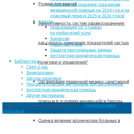
Ролики для врачей
бесплатного оказания гражданам
медицинской помощи на 2024 год и на
плановый период 2025 и 2026 годов
Разное
Эффективность систем здравоохранения:
Информация об отзывах
потребителей услуг
Вакансии
как сделать измерение показателей частью
Наши партнеры
Защита персональных данных
Бесплатная юридическая помощь
Библиотека
политики и управления?
СМИ о нас
Видеоролики
Школы здоровья
Организация первичной медико-санитарной
Просветительские материалы для школьников
Бесплатная юридическая помощь
Другие материалы
помощи в условиях меняющейся Европы
Следуйте за нами в социальных сетях:
Одноклассники
и
ВКонтакте
Оценка ведения хронических больных в