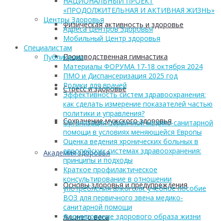
НАЦИОНАЛЬНЫЙ ПРОЕКТ
«ПРОДОЛЖИТЕЛЬНАЯ И АКТИВНАЯ ЖИЗНЬ»
Центры Здоровья
Физическая активность и здоровье
Адреса Центров Здоровья
Мобильный Центр здоровья
Cпециалистам
Производственная гимнастика
Публикации
Материалы ФОРУМА 17-18 октября 2024
ПМО и Диспансеризация 2025 год
Ролики для врачей
Стресс и здоровье
Эффективность систем здравоохранения:
как сделать измерение показателей частью
политики и управления?
Сохранение мужского здоровья
Организация первичной медико-санитарной
помощи в условиях меняющейся Европы
Оценка ведения хронических больных в
европейских системах здравоохранения:
Академия здоровья
принципы и подходы
Краткое профилактическое
консультирование в отношении
Основы здоровья и предупреждения
употребления алкоголя: учебное пособие
ВОЗ для первичного звена медико-
санитарной помощи
Формирование здорового образа жизни
лишнего веса