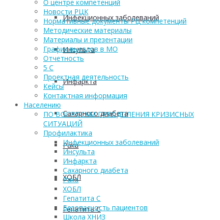
О центре компетенций
Новости РЦК
Инфекционных заболеваний
Нормативные документы РЦ компетенций
Методические материалы
Материалы и презентации
График выездов в МО
Инсульта
Отчетность
5 С
Проектная деятельность
Инфаркта
Кейсы
Контактная информация
Населению
Сахарного диабета
ПО ВОПРОСАМ ПРЕОДОЛЕНИЯ КРИЗИСНЫХ
СИТУАЦИЙ
Профилактика
Инфекционных заболеваний
Рака
Инсульта
Инфаркта
Сахарного диабета
ХОБЛ
Рака
ХОБЛ
Гепатита С
Безопасность пациентов
Гепатита С
Школа ХНИЗ