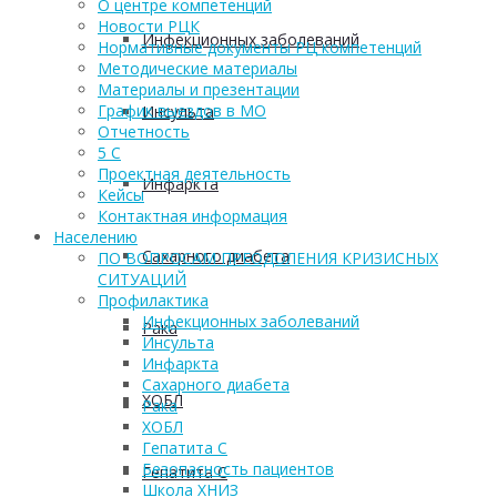
О центре компетенций
Новости РЦК
Инфекционных заболеваний
Нормативные документы РЦ компетенций
Методические материалы
Материалы и презентации
График выездов в МО
Инсульта
Отчетность
5 С
Проектная деятельность
Инфаркта
Кейсы
Контактная информация
Населению
Сахарного диабета
ПО ВОПРОСАМ ПРЕОДОЛЕНИЯ КРИЗИСНЫХ
СИТУАЦИЙ
Профилактика
Инфекционных заболеваний
Рака
Инсульта
Инфаркта
Сахарного диабета
ХОБЛ
Рака
ХОБЛ
Гепатита С
Безопасность пациентов
Гепатита С
Школа ХНИЗ