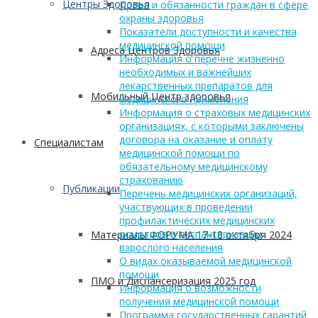
Центры Здоровья
Права и обязанности граждан в сфере
охраны здоровья
Показатели доступности и качества
медицинской помощи
Адреса Центров Здоровья
Информация о перечне жизненно
необходимых и важнейших
лекарственных препаратов для
Мобильный Центр здоровья
медицинского применения
Информация о страховых медицинских
организациях, с которыми заключены
договора на оказание и оплату
Cпециалистам
медицинской помощи по
обязательному медицинскому
страхованию
Публикации
Перечень медицинских организаций,
участвующих в проведении
профилактических медицинских
осмотров и диспансеризации
Материалы ФОРУМА 17-18 октября 2024
взрослого населения
О видах оказываемой медицинской
помощи
ПМО и Диспансеризация 2025 год
Информация о возможности
получения медицинской помощи
Программа государственных гарантий