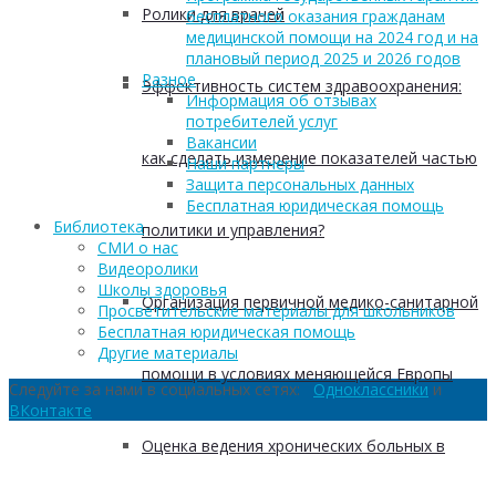
Ролики для врачей
бесплатного оказания гражданам
медицинской помощи на 2024 год и на
плановый период 2025 и 2026 годов
Разное
Эффективность систем здравоохранения:
Информация об отзывах
потребителей услуг
Вакансии
как сделать измерение показателей частью
Наши партнеры
Защита персональных данных
Бесплатная юридическая помощь
Библиотека
политики и управления?
СМИ о нас
Видеоролики
Школы здоровья
Организация первичной медико-санитарной
Просветительские материалы для школьников
Бесплатная юридическая помощь
Другие материалы
помощи в условиях меняющейся Европы
Следуйте за нами в социальных сетях:
Одноклассники
и
ВКонтакте
Оценка ведения хронических больных в