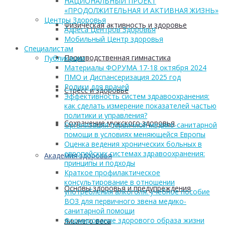
НАЦИОНАЛЬНЫЙ ПРОЕКТ
«ПРОДОЛЖИТЕЛЬНАЯ И АКТИВНАЯ ЖИЗНЬ»
Центры Здоровья
Физическая активность и здоровье
Адреса Центров Здоровья
Мобильный Центр здоровья
Cпециалистам
Производственная гимнастика
Публикации
Материалы ФОРУМА 17-18 октября 2024
ПМО и Диспансеризация 2025 год
Ролики для врачей
Стресс и здоровье
Эффективность систем здравоохранения:
как сделать измерение показателей частью
политики и управления?
Сохранение мужского здоровья
Организация первичной медико-санитарной
помощи в условиях меняющейся Европы
Оценка ведения хронических больных в
европейских системах здравоохранения:
Академия здоровья
принципы и подходы
Краткое профилактическое
консультирование в отношении
Основы здоровья и предупреждения
употребления алкоголя: учебное пособие
ВОЗ для первичного звена медико-
санитарной помощи
Формирование здорового образа жизни
лишнего веса