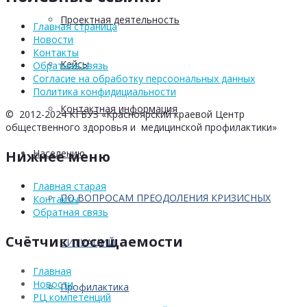
Проектная деятельность
Главная страница
Новости
Контакты
Кейсы
Обратная связь
Согласие на обработку персоональных данных
Политика конфидициальности
Контактная информация
© 2012-2024 КГБУЗ «Красноярский краевой Центр
общественного здоровья и медицинской профилактики»
Населению
Нижнее меню
Главная старая
ПО ВОПРОСАМ ПРЕОДОЛЕНИЯ КРИЗИСНЫХ
Контакты
Обратная связь
Счётчик посещаемости
СИТУАЦИЙ
Главная
Новости
Профилактика
РЦ компетенций