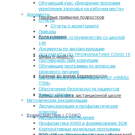
Обучающий курс «Внедрение программ
укрепления здоровья на рабочем месте»
Документы
Пищевые привычки подростков
Отчеты
Отчеты о мониторинге
Приказы
Вред курения
Соглашение о сотрудничестве со школой
149
Документы по диспансеризации
ДОКУМЕНТЫ ПО ПРОФИЛАКТИКЕ COVID-19
Мифы о диабете
Противодействие коррупции
Обучающие программы по вопросам
здорового питания
Курение во время беременности
Методические рекомендации ФГБУ «НМИЦ
ТПМ»
Обеспечение безопасности пациентов
Журнал «Профи»
Запись занятия в дистанционной школе
Методические рекомендации
Диспансеризация и профилактические
осмотры
Взаимодействие с СОНКО
Диспансерное наблюдение
Профилактика ХНИЗ и формирование ЗОЖ
Корпоративные модельные программы
РОО «Общество профилактики заболеваний
укрепления общественного здоровья