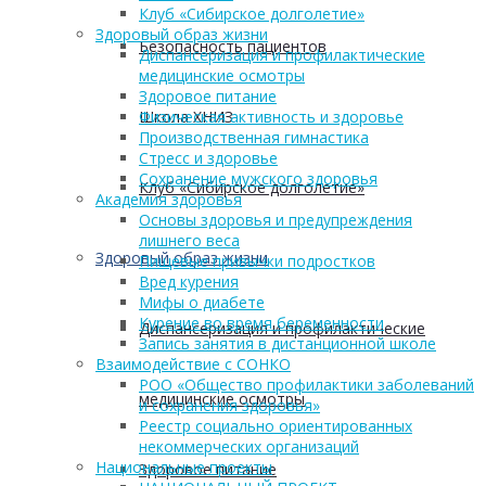
Клуб «Сибирское долголетие»
Здоровый образ жизни
Безопасность пациентов
Диспансеризация и профилактические
медицинские осмотры
Здоровое питание
Школа ХНИЗ
Физическая активность и здоровье
Производственная гимнастика
Стресс и здоровье
Сохранение мужского здоровья
Клуб «Сибирское долголетие»
Академия здоровья
Основы здоровья и предупреждения
лишнего веса
Здоровый образ жизни
Пищевые привычки подростков
Вред курения
Мифы о диабете
Курение во время беременности
Диспансеризация и профилактические
Запись занятия в дистанционной школе
Взаимодействие с СОНКО
РОО «Общество профилактики заболеваний
медицинские осмотры
и сохранения здоровья»
Реестр социально ориентированных
некоммерческих организаций
Национальные проекты
Здоровое питание