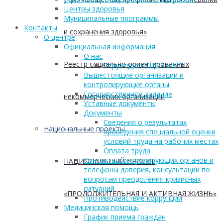
Центры здоровья
Муниципальные программы
Контакты
и сохранения здоровья»
О центре
Официальная информация
О нас
Реестр социально ориентированных
Структура ККЦОЗ и МП
Вышестоящие организации и
контролирующие органы
Государственное задание
некоммерческих организаций
Уставные документы
Документы
Сведения о результатах
Национальные проекты
проведения специальной оценки
условий труда на рабочих местах
Оплата труда
Контакты контролирующих органов и
НАЦИОНАЛЬНЫЙ ПРОЕКТ
телефоны доверия, консультации по
вопросам преодоления кризисных
ситуаций
«ПРОДОЛЖИТЕЛЬНАЯ И АКТИВНАЯ ЖИЗНЬ»
Противодействие коррупции
Медицинская помощь
График приема граждан