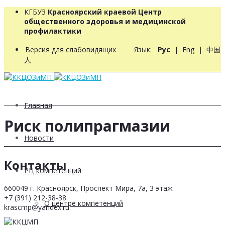
КГБУЗ
Красноярский краевой Центр
общественного здоровья и медицинской
профилактики
Версия для слабовидящих
Язык:
Рус
|
Eng
|
中国
人
Главная
Риск полипрагмазии
Новости
Контакты
РЦ компетенций
660049 г. Красноярск, Проспект Мира, 7а, 3 этаж
+7 (391) 212-38-38
О центре компетенций
krascmp@yandex.ru