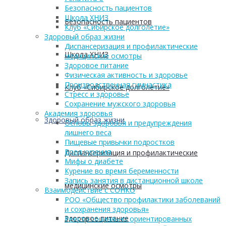
Безопасность пациентов
Школа ХНИЗ
Безопасность пациентов
Клуб «Сибирское долголетие»
Здоровый образ жизни
Диспансеризация и профилактические
Школа ХНИЗ
медицинские осмотры
Здоровое питание
Физическая активность и здоровье
Производственная гимнастика
Клуб «Сибирское долголетие»
Стресс и здоровье
Сохранение мужского здоровья
Академия здоровья
Здоровый образ жизни
Основы здоровья и предупреждения
лишнего веса
Пищевые привычки подростков
Вред курения
Диспансеризация и профилактические
Мифы о диабете
Курение во время беременности
Запись занятия в дистанционной школе
медицинские осмотры
Взаимодействие с СОНКО
РОО «Общество профилактики заболеваний
и сохранения здоровья»
Здоровое питание
Реестр социально ориентированных