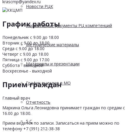
krascmp@yandex.ru
Новости РЦК
График работы
Нормативные документы РЦ компетенций
Понедельник с 9.00 до 18.00
Вторник с 9.00 до 18.00
Методические материалы
Среда с 9.00 до 18.00
Четверг с 9.00 до 18.00
Пятница с 9.00 до 17.00
Материалы и презентации
Суббота - выходной
Воскресенье - выходной
Прием граждан
График выездов в МО
Главный врач
Отчетность
Маркина Ольга Леонидовна принимает граждан по средам с
16.00 до 18.00.
5 С
Прием ведется по записи. Записаться на прием можно по
телефону +7 (391) 212-38-38