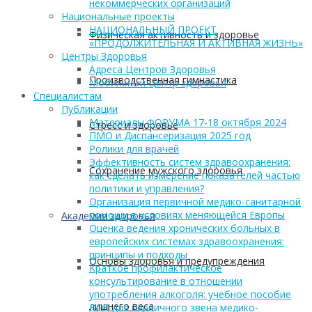
некоммерческих организаций
Национальные проекты
НАЦИОНАЛЬНЫЙ ПРОЕКТ
Физическая активность и здоровье
«ПРОДОЛЖИТЕЛЬНАЯ И АКТИВНАЯ ЖИЗНЬ»
Центры Здоровья
Адреса Центров Здоровья
Производственная гимнастика
Мобильный Центр здоровья
Cпециалистам
Публикации
Материалы ФОРУМА 17-18 октября 2024
Стресс и здоровье
ПМО и Диспансеризация 2025 год
Ролики для врачей
Эффективность систем здравоохранения:
Сохранение мужского здоровья
как сделать измерение показателей частью
политики и управления?
Организация первичной медико-санитарной
помощи в условиях меняющейся Европы
Академия здоровья
Оценка ведения хронических больных в
европейских системах здравоохранения:
принципы и подходы
Основы здоровья и предупреждения
Краткое профилактическое
консультирование в отношении
употребления алкоголя: учебное пособие
лишнего веса
ВОЗ для первичного звена медико-