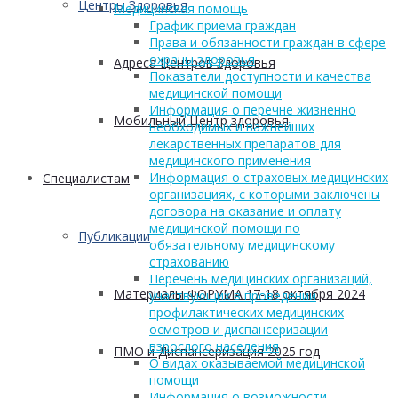
Центры Здоровья
Медицинская помощь
График приема граждан
Права и обязанности граждан в сфере
охраны здоровья
Адреса Центров Здоровья
Показатели доступности и качества
медицинской помощи
Информация о перечне жизненно
Мобильный Центр здоровья
необходимых и важнейших
лекарственных препаратов для
медицинского применения
Информация о страховых медицинских
Cпециалистам
организациях, с которыми заключены
договора на оказание и оплату
медицинской помощи по
Публикации
обязательному медицинскому
страхованию
Перечень медицинских организаций,
Материалы ФОРУМА 17-18 октября 2024
участвующих в проведении
профилактических медицинских
осмотров и диспансеризации
взрослого населения
ПМО и Диспансеризация 2025 год
О видах оказываемой медицинской
помощи
Информация о возможности