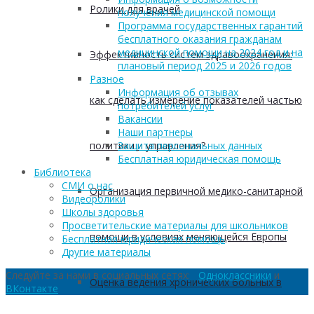
Ролики для врачей
получения медицинской помощи
Программа государственных гарантий
бесплатного оказания гражданам
медицинской помощи на 2024 год и на
Эффективность систем здравоохранения:
плановый период 2025 и 2026 годов
Разное
Информация об отзывах
как сделать измерение показателей частью
потребителей услуг
Вакансии
Наши партнеры
политики и управления?
Защита персональных данных
Бесплатная юридическая помощь
Библиотека
СМИ о нас
Организация первичной медико-санитарной
Видеоролики
Школы здоровья
Просветительские материалы для школьников
помощи в условиях меняющейся Европы
Бесплатная юридическая помощь
Другие материалы
Следуйте за нами в социальных сетях:
Одноклассники
и
Оценка ведения хронических больных в
ВКонтакте