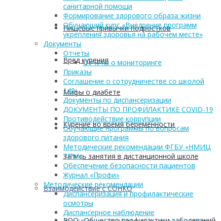
санитарной помощи
Формирование здорового образа жизни
Обучающий курс «Внедрение программ
Пищевые привычки подростков
укрепления здоровья на рабочем месте»
Документы
Отчеты
Вред курения
Отчеты о мониторинге
Приказы
Соглашение о сотрудничестве со школой
149
Мифы о диабете
Документы по диспансеризации
ДОКУМЕНТЫ ПО ПРОФИЛАКТИКЕ COVID-19
Противодействие коррупции
Курение во время беременности
Обучающие программы по вопросам
здорового питания
Методические рекомендации ФГБУ «НМИЦ
Запись занятия в дистанционной школе
ТПМ»
Обеспечение безопасности пациентов
Журнал «Профи»
Методические рекомендации
Взаимодействие с СОНКО
Диспансеризация и профилактические
осмотры
Диспансерное наблюдение
РОО «Общество профилактики заболеваний