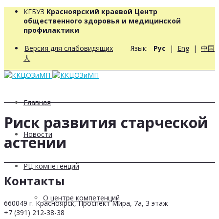
КГБУЗ
Красноярский краевой Центр
общественного здоровья и медицинской
профилактики
Версия для слабовидящих
Язык:
Рус
|
Eng
|
中国
人
Главная
Риск развития старческой
Новости
астении
РЦ компетенций
Контакты
О центре компетенций
660049 г. Красноярск, Проспект Мира, 7а, 3 этаж
+7 (391) 212-38-38