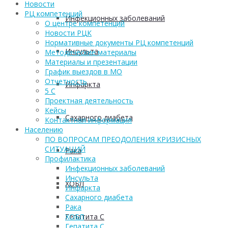
Новости
РЦ компетенций
Инфекционных заболеваний
О центре компетенций
Новости РЦК
Нормативные документы РЦ компетенций
Инсульта
Методические материалы
Материалы и презентации
График выездов в МО
Отчетность
Инфаркта
5 С
Проектная деятельность
Кейсы
Сахарного диабета
Контактная информация
Населению
ПО ВОПРОСАМ ПРЕОДОЛЕНИЯ КРИЗИСНЫХ
СИТУАЦИЙ
Рака
Профилактика
Инфекционных заболеваний
Инсульта
ХОБЛ
Инфаркта
Сахарного диабета
Рака
Гепатита С
ХОБЛ
Гепатита С