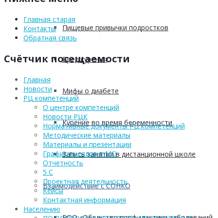
Главная старая
Пищевые привычки подростков
Контакты
Обратная связь
Счётчик посещаемости
Вред курения
Главная
Новости
Мифы о диабете
РЦ компетенций
О центре компетенций
Новости РЦК
Курение во время беременности
Нормативные документы РЦ компетенций
Методические материалы
Материалы и презентации
График выездов в МО
Запись занятия в дистанционной школе
Отчетность
5 С
Проектная деятельность
Взаимодействие с СОНКО
Кейсы
Контактная информация
Населению
РОО «Общество профилактики заболеваний