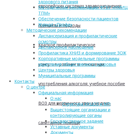
здорового питания
европейских системах здравоохранения:
Методические рекомендации ФГБУ «НМИЦ
ТПМ»
Обеспечение безопасности пациентов
Журнал «Профи»
принципы и подходы
Методические рекомендации
Диспансеризация и профилактические
осмотры
Краткое профилактическое
Диспансерное наблюдение
Профилактика ХНИЗ и формирование ЗОЖ
Корпоративные модельные программы
консультирование в отношении
укрепления общественного здоровья
Центры здоровья
Муниципальные программы
Контакты
употребления алкоголя: учебное пособие
О центре
Официальная информация
О нас
ВОЗ для первичного звена медико-
Структура ККЦОЗ и МП
Вышестоящие организации и
контролирующие органы
Государственное задание
санитарной помощи
Уставные документы
Документы