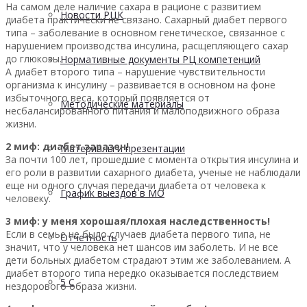
На самом деле наличие сахара в рационе с развитием
Новости РЦК
диабета практически не связано. Сахарный диабет первого
типа – заболевание в основном генетическое, связанное с
нарушением производства инсулина, расщепляющего сахар
до глюкозы.
Нормативные документы РЦ компетенций
А диабет второго типа – нарушение чувствительности
организма к инсулину – развивается в основном на фоне
избыточного веса, который появляется от
Методические материалы
несбалансированного питания и малоподвижного образа
жизни.
2 миф: диабет заразен!
Материалы и презентации
За почти 100 лет, прошедшие с момента открытия инсулина и
его роли в развитии сахарного диабета, ученые не наблюдали
еще ни одного случая передачи диабета от человека к
График выездов в МО
человеку.
3 миф: у меня хорошая/плохая наследственность!
Если в семье не было случаев диабета первого типа, не
Отчетность
значит, что у человека нет шансов им заболеть. И не все
дети больных диабетом страдают этим же заболеванием. А
диабет второго типа нередко оказывается последствием
5 С
нездорового образа жизни.