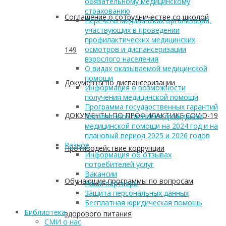
обязательному медицинскому
страхованию
Соглашение о сотрудничестве со школой
Перечень медицинских организаций,
участвующих в проведении
профилактических медицинских
осмотров и диспансеризации
149
взрослого населения
О видах оказываемой медицинской
помощи
Документы по диспансеризации
Информация о возможности
получения медицинской помощи
Программа государственных гарантий
ДОКУМЕНТЫ ПО ПРОФИЛАКТИКЕ COVID-19
бесплатного оказания гражданам
медицинской помощи на 2024 год и на
плановый период 2025 и 2026 годов
Разное
Противодействие коррупции
Информация об отзывах
потребителей услуг
Вакансии
Обучающие программы по вопросам
Наши партнеры
Защита персональных данных
Бесплатная юридическая помощь
Библиотека
здорового питания
СМИ о нас