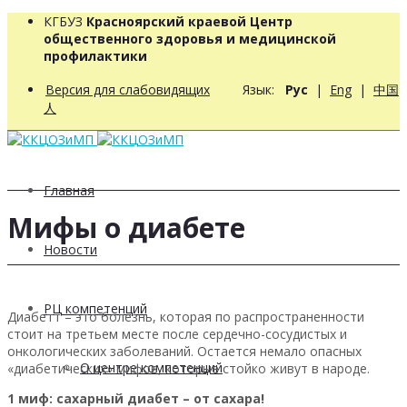
КГБУЗ
Красноярский краевой Центр
общественного здоровья и медицинской
профилактики
Версия для слабовидящих
Язык:
Рус
|
Eng
|
中国
人
Главная
Мифы о диабете
Новости
РЦ компетенций
Диабетт – это болезнь, которая по распространенности
стоит на третьем месте после сердечно-сосудистых и
онкологических заболеваний. Остается немало опасных
О центре компетенций
«диабетических» мифов, которые стойко живут в народе.
1 миф: сахарный диабет – от сахара!