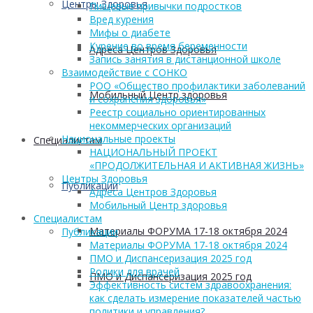
Центры Здоровья
Пищевые привычки подростков
Вред курения
Мифы о диабете
Курение во время беременности
Адреса Центров Здоровья
Запись занятия в дистанционной школе
Взаимодействие с СОНКО
РОО «Общество профилактики заболеваний
Мобильный Центр здоровья
и сохранения здоровья»
Реестр социально ориентированных
некоммерческих организаций
Национальные проекты
Cпециалистам
НАЦИОНАЛЬНЫЙ ПРОЕКТ
«ПРОДОЛЖИТЕЛЬНАЯ И АКТИВНАЯ ЖИЗНЬ»
Центры Здоровья
Публикации
Адреса Центров Здоровья
Мобильный Центр здоровья
Cпециалистам
Материалы ФОРУМА 17-18 октября 2024
Публикации
Материалы ФОРУМА 17-18 октября 2024
ПМО и Диспансеризация 2025 год
Ролики для врачей
ПМО и Диспансеризация 2025 год
Эффективность систем здравоохранения:
как сделать измерение показателей частью
политики и управления?