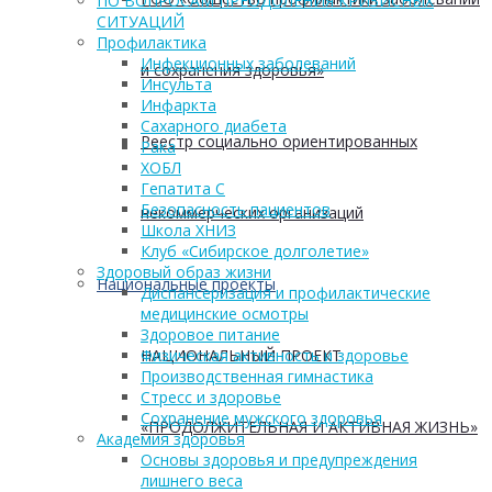
ПО ВОПРОСАМ ПРЕОДОЛЕНИЯ КРИЗИСНЫХ
СИТУАЦИЙ
Профилактика
Инфекционных заболеваний
и сохранения здоровья»
Инсульта
Инфаркта
Сахарного диабета
Реестр социально ориентированных
Рака
ХОБЛ
Гепатита С
Безопасность пациентов
некоммерческих организаций
Школа ХНИЗ
Клуб «Сибирское долголетие»
Здоровый образ жизни
Национальные проекты
Диспансеризация и профилактические
медицинские осмотры
Здоровое питание
НАЦИОНАЛЬНЫЙ ПРОЕКТ
Физическая активность и здоровье
Производственная гимнастика
Стресс и здоровье
Сохранение мужского здоровья
«ПРОДОЛЖИТЕЛЬНАЯ И АКТИВНАЯ ЖИЗНЬ»
Академия здоровья
Основы здоровья и предупреждения
лишнего веса