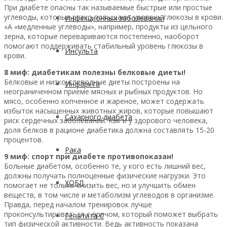
При диабете опасны так называемые быстрые или простые
углеводы, которые резко повышают уровень глюкозы в крови.
Инфекционных заболеваний
«А «медленные углеводы», например, продукты из цельного
зерна, которые перевариваются постепенно, наоборот
помогают поддерживать стабильный уровень глюкозы в
Инсульта
крови.
8 миф: диабетикам полезны белковые диеты!
Белковые и низкоуглеводные диеты построены на
Инфаркта
неограниченном приеме мясных и рыбных продуктов. Но
мясо, особенно копченное и жареное, может содержать
избыток насыщенных животных жиров, которые повышают
Сахарного диабета
риск сердечных заболеваний. Как и у здорового человека,
доля белков в рационе диабетика должна составлять 15-20
процентов.
Рака
9 миф: спорт при диабете противопоказан!
Больные диабетом, особенно те, у кого есть лишний вес,
должны получать полноценные физические нагрузки. Это
ХОБЛ
помогает не только снизить вес, но и улучшить обмен
веществ, в том числе и метаболизм углеводов в организме.
Правда, перед началом тренировок лучше
проконсультироваться с врачом, который поможет выбрать
Гепатита С
тип физической активности. Ведь активность показана