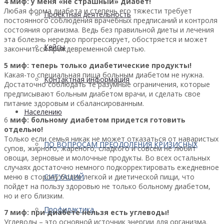
4 миф: у меня «не страшный» диабет!
Любая форма диабета и степень его тяжести требует
Проектная деятельность
постоянного соблюдения врачебных предписаний и контроля
состояния организма. Ведь без правильной диеты и лечения
эта болезнь нередко прогрессирует, обостряется и может
Кейсы
закончиться преждевременной смертью.
5 миф: теперь только диабетические продукты!
Какая-то специальная пища больным диабетом не нужна.
Контактная информация
Достаточно соблюдать те разумные ограничения, которые
предписывают больным диабетом врачи, и сделать свое
питание здоровым и сбалансированным.
Населению
6
миф: больному диабетом придется готовить
отдельно!
Только если семья никак не может отказаться от наваристых
ПО ВОПРОСАМ ПРЕОДОЛЕНИЯ КРИЗИСНЫХ
супов, жирного, жареного, сладкого и совсем не любит
овощи, зерновые и молочные продукты. Во всех остальных
случаях достаточно немного подкорректировать ежедневное
СИТУАЦИЙ
меню в сторону более легкой и диетической пищи, что
пойдет на пользу здоровью не только больному диабетом,
но и его близким.
Профилактика
7 миф: при диабете нельзя есть углеводы!
Углеводы – это основной источник энергии для организма.