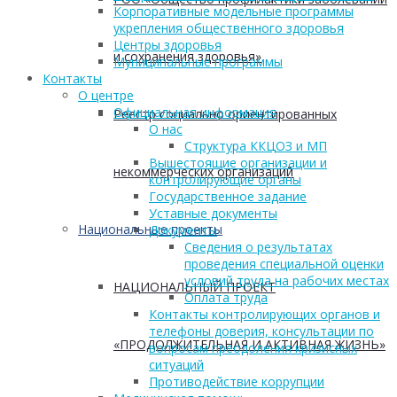
Корпоративные модельные программы
укрепления общественного здоровья
Центры здоровья
и сохранения здоровья»
Муниципальные программы
Контакты
О центре
Официальная информация
Реестр социально ориентированных
О нас
Структура ККЦОЗ и МП
Вышестоящие организации и
некоммерческих организаций
контролирующие органы
Государственное задание
Уставные документы
Национальные проекты
Документы
Сведения о результатах
проведения специальной оценки
условий труда на рабочих местах
НАЦИОНАЛЬНЫЙ ПРОЕКТ
Оплата труда
Контакты контролирующих органов и
телефоны доверия, консультации по
«ПРОДОЛЖИТЕЛЬНАЯ И АКТИВНАЯ ЖИЗНЬ»
вопросам преодоления кризисных
ситуаций
Противодействие коррупции