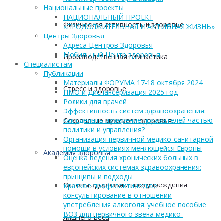
Национальные проекты
НАЦИОНАЛЬНЫЙ ПРОЕКТ
Физическая активность и здоровье
«ПРОДОЛЖИТЕЛЬНАЯ И АКТИВНАЯ ЖИЗНЬ»
Центры Здоровья
Адреса Центров Здоровья
Мобильный Центр здоровья
Производственная гимнастика
Cпециалистам
Публикации
Материалы ФОРУМА 17-18 октября 2024
Стресс и здоровье
ПМО и Диспансеризация 2025 год
Ролики для врачей
Эффективность систем здравоохранения:
как сделать измерение показателей частью
Сохранение мужского здоровья
политики и управления?
Организация первичной медико-санитарной
помощи в условиях меняющейся Европы
Академия здоровья
Оценка ведения хронических больных в
европейских системах здравоохранения:
принципы и подходы
Основы здоровья и предупреждения
Краткое профилактическое
консультирование в отношении
употребления алкоголя: учебное пособие
ВОЗ для первичного звена медико-
лишнего веса