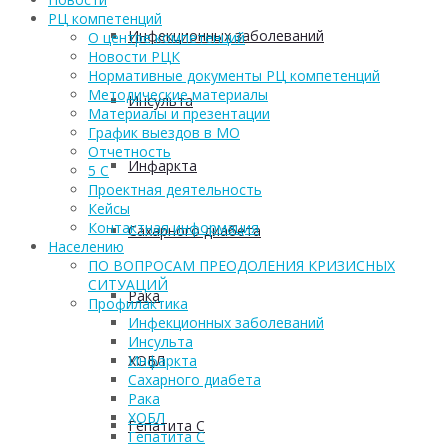
РЦ компетенций
Инфекционных заболеваний
О центре компетенций
Новости РЦК
Нормативные документы РЦ компетенций
Методические материалы
Инсульта
Материалы и презентации
График выездов в МО
Отчетность
Инфаркта
5 С
Проектная деятельность
Кейсы
Контактная информация
Сахарного диабета
Населению
ПО ВОПРОСАМ ПРЕОДОЛЕНИЯ КРИЗИСНЫХ
СИТУАЦИЙ
Рака
Профилактика
Инфекционных заболеваний
Инсульта
ХОБЛ
Инфаркта
Сахарного диабета
Рака
ХОБЛ
Гепатита С
Гепатита С