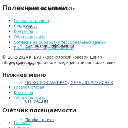
Полезные ссылки
Проектная деятельность
Главная страница
Новости
Кейсы
Контакты
Обратная связь
Согласие на обработку персоональных данных
Контактная информация
Политика конфидициальности
© 2012-2024 КГБУЗ «Красноярский краевой Центр
общественного здоровья и медицинской профилактики»
Населению
Нижнее меню
ПО ВОПРОСАМ ПРЕОДОЛЕНИЯ КРИЗИСНЫХ
Главная старая
Контакты
Обратная связь
СИТУАЦИЙ
Счётчик посещаемости
Профилактика
Главная
Новости