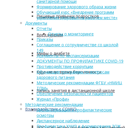
санитарной помощи
Формирование здорового образа жизни
Обучающий курс «Внедрение программ
Пищевые привычки подростков
укрепления здоровья на рабочем месте»
Документы
Отчеты
Отчеты о мониторинге
Вред курения
Приказы
Соглашение о сотрудничестве со школой
149
Мифы о диабете
Документы по диспансеризации
ДОКУМЕНТЫ ПО ПРОФИЛАКТИКЕ COVID-19
Противодействие коррупции
Курение во время беременности
Обучающие программы по вопросам
здорового питания
Методические рекомендации ФГБУ «НМИЦ
ТПМ»
Запись занятия в дистанционной школе
Обеспечение безопасности пациентов
Журнал «Профи»
Методические рекомендации
Взаимодействие с СОНКО
Диспансеризация и профилактические
осмотры
Диспансерное наблюдение
Профилактика ХНИЗ и формирование ЗОЖ
РОО «Общество профилактики заболеваний