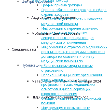
Медицинская помощь
Центры Здоровья
График приема граждан
Права и обязанности граждан в сфере
охраны здоровья
Адреса Центров Здоровья
Показатели доступности и качества
медицинской помощи
Информация о перечне жизненно
необходимых и важнейших
Мобильный Центр здоровья
лекарственных препаратов для
медицинского применения
Информация о страховых медицинских
Cпециалистам
организациях, с которыми заключены
договора на оказание и оплату
медицинской помощи по
Публикации
обязательному медицинскому
страхованию
Перечень медицинских организаций,
участвующих в проведении
Материалы ФОРУМА 17-18 октября 2024
профилактических медицинских
осмотров и диспансеризации
взрослого населения
ПМО и Диспансеризация 2025 год
О видах оказываемой медицинской
помощи
Информация о возможности