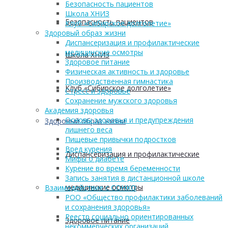
Безопасность пациентов
Школа ХНИЗ
Безопасность пациентов
Клуб «Сибирское долголетие»
Здоровый образ жизни
Диспансеризация и профилактические
медицинские осмотры
Школа ХНИЗ
Здоровое питание
Физическая активность и здоровье
Производственная гимнастика
Клуб «Сибирское долголетие»
Стресс и здоровье
Сохранение мужского здоровья
Академия здоровья
Основы здоровья и предупреждения
Здоровый образ жизни
лишнего веса
Пищевые привычки подростков
Вред курения
Диспансеризация и профилактические
Мифы о диабете
Курение во время беременности
Запись занятия в дистанционной школе
медицинские осмотры
Взаимодействие с СОНКО
РОО «Общество профилактики заболеваний
и сохранения здоровья»
Реестр социально ориентированных
Здоровое питание
некоммерческих организаций