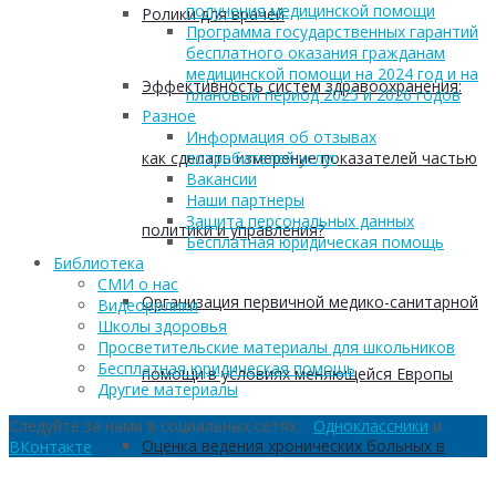
получения медицинской помощи
Ролики для врачей
Программа государственных гарантий
бесплатного оказания гражданам
медицинской помощи на 2024 год и на
Эффективность систем здравоохранения:
плановый период 2025 и 2026 годов
Разное
Информация об отзывах
как сделать измерение показателей частью
потребителей услуг
Вакансии
Наши партнеры
Защита персональных данных
политики и управления?
Бесплатная юридическая помощь
Библиотека
СМИ о нас
Организация первичной медико-санитарной
Видеоролики
Школы здоровья
Просветительские материалы для школьников
Бесплатная юридическая помощь
помощи в условиях меняющейся Европы
Другие материалы
Следуйте за нами в социальных сетях:
Одноклассники
и
Оценка ведения хронических больных в
ВКонтакте