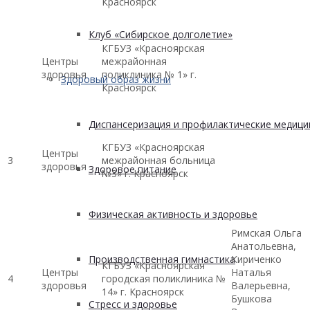
Красноярск
Клуб «Сибирское долголетие»
КГБУЗ «Красноярская
Центры
межрайонная
здоровья
поликлиника № 1» г.
Здоровый образ жизни
Красноярск
Диспансеризация и профилактические медици
КГБУЗ «Красноярская
Центры
3
межрайонная больница
здоровья
Здоровое питание
№3» г. Красноярск
Физическая активность и здоровье
Римская Ольга
Анатольевна,
Производственная гимнастика
Кириченко
КГБУЗ «Красноярская
Центры
Наталья
4
городская поликлиника №
здоровья
Валерьевна,
14» г. Красноярск
Бушкова
Стресс и здоровье