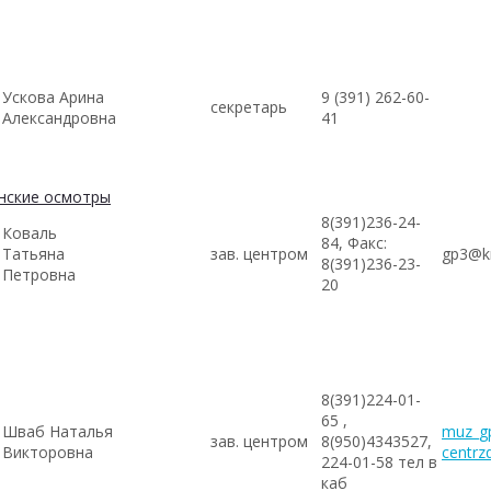
Ускова Арина
9 (391) 262-60-
секретарь
Александровна
41
нские осмотры
8(391)236-24-
Коваль
84, Факс:
Татьяна
зав. центром
gp3@kr
8(391)236-23-
Петровна
20
8(391)224-01-
65 ,
Шваб Наталья
muz_gp
зав. центром
8(950)4343527,
Викторовна
centrz
224-01-58 тел в
каб