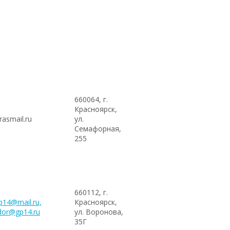
660064, г.
Красноярск,
asmail.ru
ул.
Семафорная,
255
660112, г.
14@mail.ru,
Красноярск,
dor@gp14.ru
ул. Воронова,
35Г