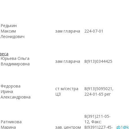
Редькин
Максим
зам гл.врача
224-07-01
Леонидович
веса
Юрьева Ольга
зам гл.врача
8(913)0344425
Владимировна
Федорова
ст м/сестра
8(913)5095021,
Ирина
ЦЗ
224-01-65 рег
Александровна
8(391)211-05-
Ратникова
12, Факс:
Марина
зав. центром
8(9391)227-45-
gb1@kr