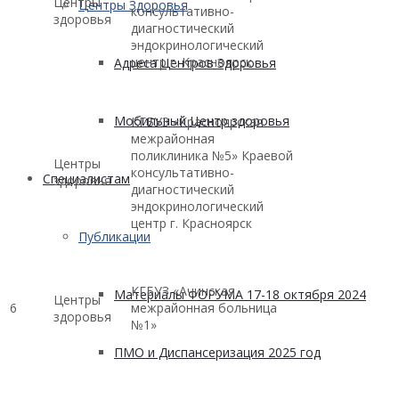
Центры
Центры Здоровья
консультативно-
здоровья
диагностический
эндокринологический
центр г. Красноярск
Адреса Центров Здоровья
Мобильный Центр здоровья
КГБУЗ «Красноярская
межрайонная
поликлиника №5» Краевой
Центры
консультативно-
Cпециалистам
здоровья
диагностический
эндокринологический
центр г. Красноярск
Публикации
КГБУЗ «Ачинская
Материалы ФОРУМА 17-18 октября 2024
Центры
6
межрайонная больница
здоровья
№1»
ПМО и Диспансеризация 2025 год