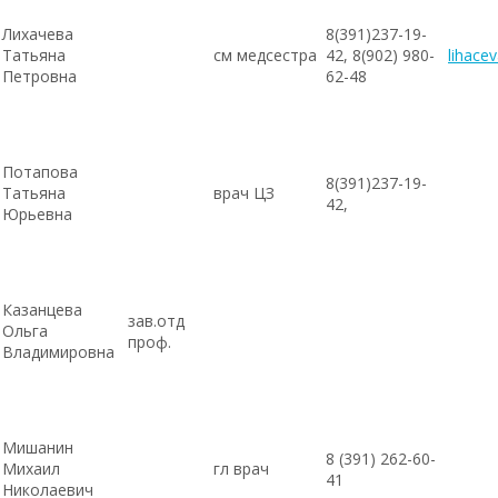
Лихачева
8(391)237-19-
Татьяна
см медсестра
42, 8(902) 980-
lihace
Петровна
62-48
Потапова
8(391)237-19-
Татьяна
врач ЦЗ
42,
Юрьевна
Казанцева
зав.отд
Ольга
проф.
Владимировна
Мишанин
8 (391) 262-60-
Михаил
гл врач
41
Николаевич