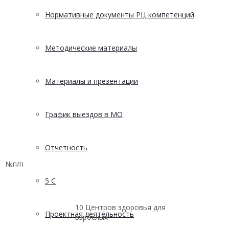
Нормативные документы РЦ компетенций
Методические материалы
Материалы и презентации
График выездов в МО
Отчетность
№п/п
5 С
10 Центров здоровья для
Проектная деятельность
взрослых