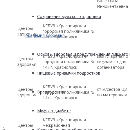
Валентина
Иннокентьевна
Сохранение мужского здоровья
КГБУЗ «Красноярская
Центры
городская поликлиника №
здоровья
Академия здоровья
14» г. Красноярск
Основы здоровья и предупреждения лишнего 
КГБУЗ «Красноярская
зам гл врача по
Центры
городская поликлиника №
цифрам со дня
здоровья
14» г. Красноярск
организатора
Пищевые привычки подростков
КГБУЗ «Красноярская
Центры
ст м/сестра ЦЗ
Вред курения
городская поликлиника №
здоровья
по материалам
14» г. Красноярск
Мифы о диабете
КГБУЗ «Красноярская
Центры
межрайонная
5
Курение во время беременности