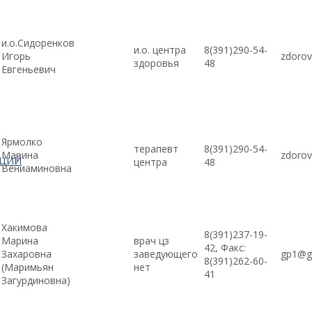
и.о.Сидоренков
и.о. центра
8(391)290-54-
Игорь
zdorov
здоровья
48
Евгеньевич
Ярмолко
терапевт
8(391)290-54-
Марина
zdorov
АЦИЙ
центра
48
Вениаминовна
Хакимова
8(391)237-19-
Марина
врач цз
42, Факс:
Захаровна
заведующего
gp1@gp
8(391)262-60-
(Маримьян
нет
41
Загурдиновна)