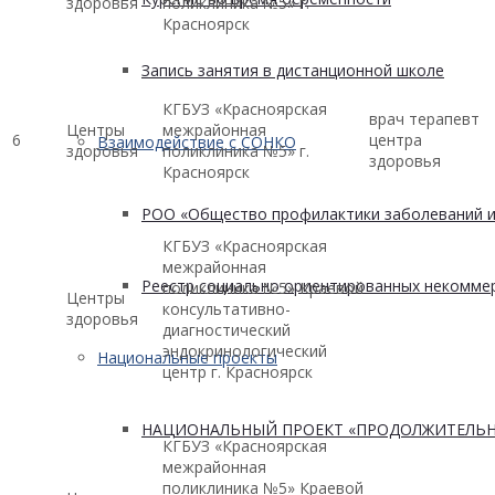
здоровья
поликлиника №5» г.
Красноярск
Запись занятия в дистанционной школе
КГБУЗ «Красноярская
врач терапевт
Центры
межрайонная
6
центра
Взаимодействие с СОНКО
здоровья
поликлиника №5» г.
здоровья
Красноярск
РОО «Общество профилактики заболеваний и
КГБУЗ «Красноярская
межрайонная
Реестр социально ориентированных некоммер
поликлиника №5» Краевой
Центры
консультативно-
здоровья
диагностический
эндокринологический
Национальные проекты
центр г. Красноярск
НАЦИОНАЛЬНЫЙ ПРОЕКТ «ПРОДОЛЖИТЕЛЬН
КГБУЗ «Красноярская
межрайонная
поликлиника №5» Краевой