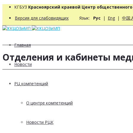
КГБУЗ
Красноярский краевой Центр общественног
Версия для слабовидящих
Язык:
Рус
|
Eng
|
中国
Главная
Отделения и кабинеты ме
Новости
РЦ компетенций
О центре компетенций
Новости РЦК