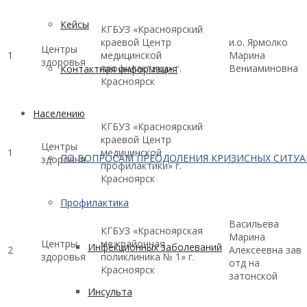
Кейсы
КГБУЗ «Красноярский
краевой Центр
и.о. Ярмолко
Центры
1
медицинской
Марина
здоровья
профилактики» г.
Вениаминовна
Контактная информация
Красноярск
Населению
КГБУЗ «Красноярский
краевой Центр
Центры
1
медицинской
ПО ВОПРОСАМ ПРЕОДОЛЕНИЯ КРИЗИСНЫХ СИТУ
здоровья
профилактики» г.
Красноярск
Профилактика
Васильева
КГБУЗ «Красноярская
Марина
Центры
межрайонная
Инфекционных заболеваний
2
Алексеевна зав
здоровья
поликлиника № 1» г.
отд на
Красноярск
затонской
Инсульта