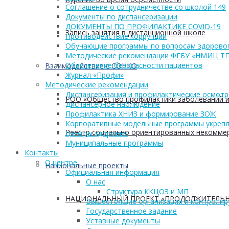
Соглашение о сотрудничестве со школой 149
Документы по диспансеризации
ДОКУМЕНТЫ ПО ПРОФИЛАКТИКЕ COVID-19
Запись занятия в дистанционной школе
Противодействие коррупции
Обучающие программы по вопросам здоровог
Методические рекомендации ФГБУ «НМИЦ Т
Обеспечение безопасности пациентов
Взаимодействие с СОНКО
Журнал «Профи»
Методические рекомендации
Диспансеризация и профилактические осмот
РОО «Общество профилактики заболеваний и
Диспансерное наблюдение
Профилактика ХНИЗ и формирование ЗОЖ
Корпоративные модельные программы укрепл
Реестр социально ориентированных некоммер
Центры здоровья
Муниципальные программы
Контакты
О центре
Национальные проекты
Официальная информация
О нас
Структура ККЦОЗ и МП
НАЦИОНАЛЬНЫЙ ПРОЕКТ «ПРОДОЛЖИТЕЛЬН
Вышестоящие организации и контроли
Государственное задание
Уставные документы