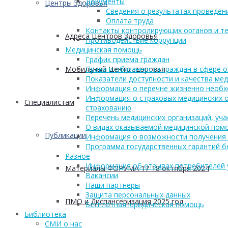
Документы
Центры Здоровья
Сведения о результатах проведен
Оплата труда
Контакты контролирующих органов и те
Адреса Центров Здоровья
Противодействие коррупции
Медицинская помощь
График приема граждан
Мобильный Центр здоровья
Права и обязанности граждан в сфере 
Показатели доступности и качества ме
Информация о перечне жизненно необх
Информация о страховых медицинских о
Cпециалистам
страхованию
Перечень медицинских организаций, уч
О видах оказываемой медицинской пом
Публикации
Информация о возможности получения
Программа государственных гарантий б
Разное
Информация об отзывах потребителей 
Материалы ФОРУМА 17-18 октября 2024
Вакансии
Наши партнеры
Защита персональных данных
ПМО и Диспансеризация 2025 год
Бесплатная юридическая помощь
Библиотека
СМИ о нас