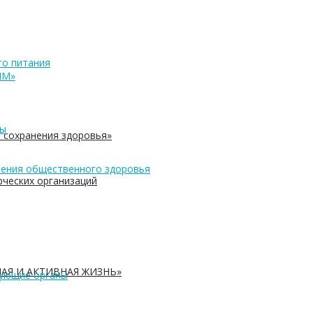
о питания
ПМ»
ры
 сохранения здоровья»
ения общественного здоровья
ческих организаций
АЯ И АКТИВНАЯ ЖИЗНЬ»
рующие органы