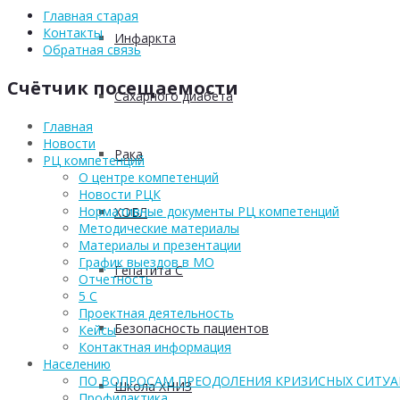
Главная старая
Контакты
Инфаркта
Обратная связь
Счётчик посещаемости
Сахарного диабета
Главная
Новости
Рака
РЦ компетенций
О центре компетенций
Новости РЦК
Нормативные документы РЦ компетенций
ХОБЛ
Методические материалы
Материалы и презентации
График выездов в МО
Гепатита С
Отчетность
5 С
Проектная деятельность
Безопасность пациентов
Кейсы
Контактная информация
Населению
ПО ВОПРОСАМ ПРЕОДОЛЕНИЯ КРИЗИСНЫХ СИТУ
Школа ХНИЗ
Профилактика