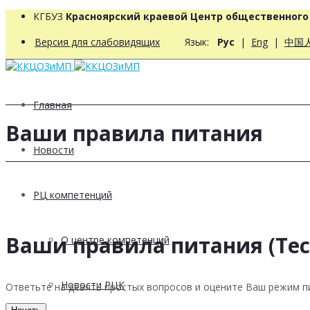
КГБУЗ
Красноярский краевой Центр общественног
Версия для слабовидящих
Язык:
Рус
|
Eng
|
中国
Главная
Ваши правила питания
Новости
РЦ компетенций
Ваши правила питания (Тес
О центре компетенций
Новости РЦК
Ответьте на девять простых вопросов и оцените Ваш режим п