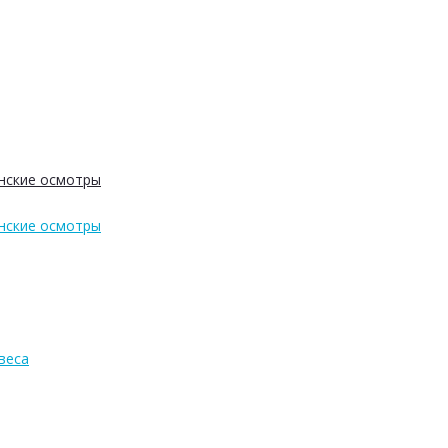
нские осмотры
нские осмотры
веса