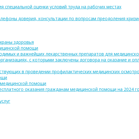
ия специальной оценки условий труда на рабочих местах
лефоны доверия, консультации по вопросам преодоления кризи
охраны здоровья
дицинской помощи
одимых и важнейших лекарственных препаратов для медицинско
рганизациях, с которыми заключены договора на оказание и о
аствующих в проведении профилактических медицинских осмотро
ощи
 медицинской помощи
есплатного оказания гражданам медицинской помощи на 2024 год
услуг