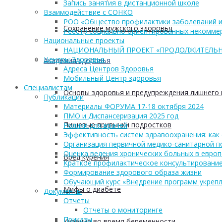
Запись занятия в дистанционной школе
Взаимодействие с СОНКО
РОО «Общество профилактики заболеваний и
Сохранение мужского здоровья
Реестр социально ориентированных некоммер
Национальные проекты
НАЦИОНАЛЬНЫЙ ПРОЕКТ «ПРОДОЛЖИТЕЛЬН
Центры Здоровья
Академия здоровья
Адреса Центров Здоровья
Мобильный Центр здоровья
Cпециалистам
Основы здоровья и предупреждения лишнего 
Публикации
Материалы ФОРУМА 17-18 октября 2024
ПМО и Диспансеризация 2025 год
Пищевые привычки подростков
Ролики для врачей
Эффективность систем здравоохранения: как 
Организация первичной медико-санитарной 
Оценка ведения хронических больных в европ
Вред курения
Краткое профилактическое консультирование
Формирование здорового образа жизни
Обучающий курс «Внедрение программ укрепл
Мифы о диабете
Документы
Отчеты
Отчеты о мониторинге
Приказы
Курение во время беременности