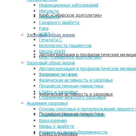
Инфекционных заболеваний
Инсульта
Клуб «Сибирское долголетие»
Инфаркта
Сахарного диабета
Рака
ХОБЛ
Здоровый образ жизни
Гепатита С
Безопасность пациентов
Школа ХНИЗ
Диспансеризация и профилактические медици
Клуб «Сибирское долголетие»
Здоровый образ жизни
Диспансеризация и профилактические медици
Здоровое питание
Здоровое питание
Физическая активность и здоровье
Производственная гимнастика
Стресс и здоровье
Физическая активность и здоровье
Сохранение мужского здоровья
Академия здоровья
Основы здоровья и предупреждения лишнего 
Производственная гимнастика
Пищевые привычки подростков
Вред курения
Мифы о диабете
Курение во время беременности
Стресс и здоровье