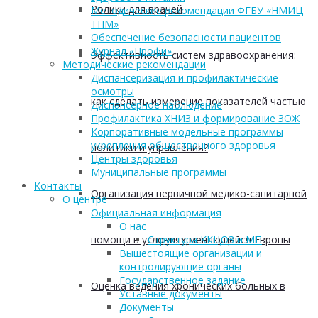
Ролики для врачей
Методические рекомендации ФГБУ «НМИЦ
ТПМ»
Обеспечение безопасности пациентов
Журнал «Профи»
Эффективность систем здравоохранения:
Методические рекомендации
Диспансеризация и профилактические
осмотры
как сделать измерение показателей частью
Диспансерное наблюдение
Профилактика ХНИЗ и формирование ЗОЖ
Корпоративные модельные программы
укрепления общественного здоровья
политики и управления?
Центры здоровья
Муниципальные программы
Контакты
Организация первичной медико-санитарной
О центре
Официальная информация
О нас
помощи в условиях меняющейся Европы
Структура ККЦОЗ и МП
Вышестоящие организации и
контролирующие органы
Государственное задание
Оценка ведения хронических больных в
Уставные документы
Документы