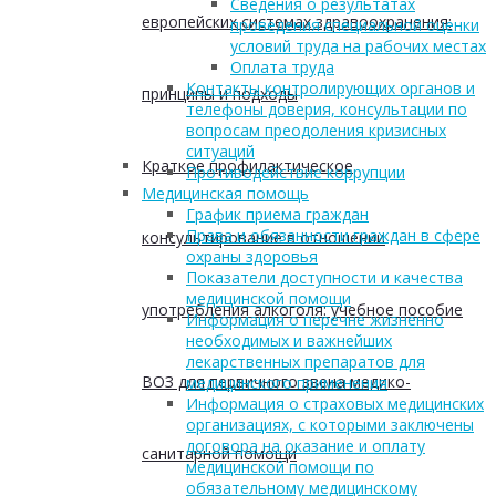
Сведения о результатах
европейских системах здравоохранения:
проведения специальной оценки
условий труда на рабочих местах
Оплата труда
Контакты контролирующих органов и
принципы и подходы
телефоны доверия, консультации по
вопросам преодоления кризисных
ситуаций
Краткое профилактическое
Противодействие коррупции
Медицинская помощь
График приема граждан
Права и обязанности граждан в сфере
консультирование в отношении
охраны здоровья
Показатели доступности и качества
медицинской помощи
употребления алкоголя: учебное пособие
Информация о перечне жизненно
необходимых и важнейших
лекарственных препаратов для
ВОЗ для первичного звена медико-
медицинского применения
Информация о страховых медицинских
организациях, с которыми заключены
договора на оказание и оплату
санитарной помощи
медицинской помощи по
обязательному медицинскому