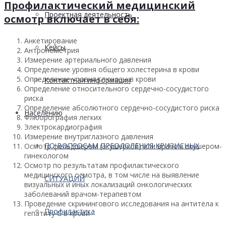
Профилактический медицинский
Проектная деятельность
осмотр включает в себя:
Анкетирование
Кейсы
Антропометрия
Измерение артериального давления
Определение уровня общего холестерина в крови
Определение уровня глюкозы в крови
Контактная информация
Определение относительного сердечно-сосудистого
риска
Определение абсолютного сердечно-сосудистого риска
Населению
Флюорография легких
Электрокардиография
Измерение внутриглазного давления
ПО ВОПРОСАМ ПРЕОДОЛЕНИЯ КРИЗИСНЫХ
Осмотр фельдшером (акушеркой) или врачом акушером-
гинекологом
Осмотр по результатам профилактического
медицинского осмотра, в том числе на выявление
СИТУАЦИЙ
визуальных и иных локализаций онкологических
заболеваний врачом-терапевтом
Проведение скринингового исследования на антитела к
Профилактика
гепатиту С в крови