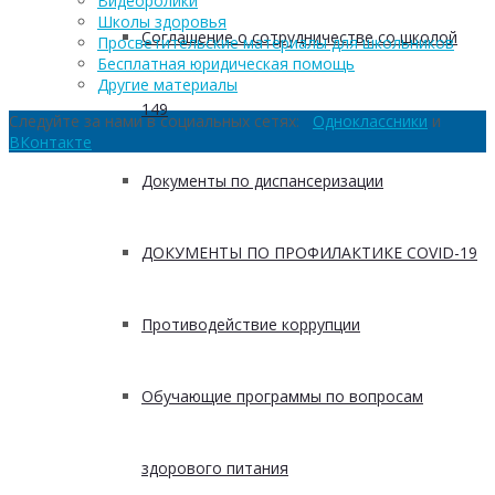
Видеоролики
Школы здоровья
Соглашение о сотрудничестве со школой
Просветительские материалы для школьников
Бесплатная юридическая помощь
Другие материалы
149
Следуйте за нами в социальных сетях:
Одноклассники
и
ВКонтакте
Документы по диспансеризации
ДОКУМЕНТЫ ПО ПРОФИЛАКТИКЕ COVID-19
Противодействие коррупции
Обучающие программы по вопросам
здорового питания