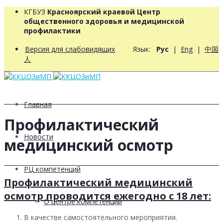
КГБУЗ
Красноярский краевой Центр
общественного здоровья и медицинской
профилактики
Версия для слабовидящих
Язык:
Рус
|
Eng
|
中国
人
Главная
Профилактический
Новости
медицинский осмотр
РЦ компетенций
Профилактический медицинский
осмотр проводится ежегодно с 18 лет:
О центре компетенций
В качестве самостоятельного мероприятия.