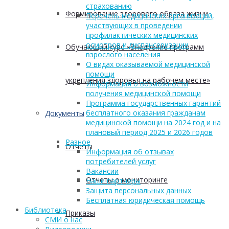
страхованию
Формирование здорового образа жизни
Перечень медицинских организаций,
участвующих в проведении
профилактических медицинских
осмотров и диспансеризации
Обучающий курс «Внедрение программ
взрослого населения
О видах оказываемой медицинской
помощи
укрепления здоровья на рабочем месте»
Информация о возможности
получения медицинской помощи
Программа государственных гарантий
бесплатного оказания гражданам
Документы
медицинской помощи на 2024 год и на
плановый период 2025 и 2026 годов
Разное
Отчеты
Информация об отзывах
потребителей услуг
Вакансии
Отчеты о мониторинге
Наши партнеры
Защита персональных данных
Бесплатная юридическая помощь
Библиотека
Приказы
СМИ о нас