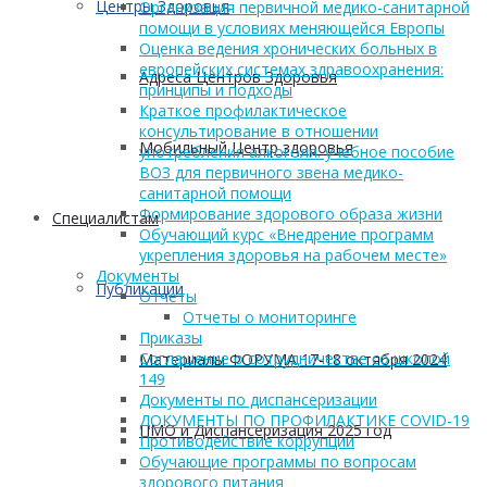
Центры Здоровья
Организация первичной медико-санитарной
помощи в условиях меняющейся Европы
Оценка ведения хронических больных в
европейских системах здравоохранения:
Адреса Центров Здоровья
принципы и подходы
Краткое профилактическое
консультирование в отношении
Мобильный Центр здоровья
употребления алкоголя: учебное пособие
ВОЗ для первичного звена медико-
санитарной помощи
Формирование здорового образа жизни
Cпециалистам
Обучающий курс «Внедрение программ
укрепления здоровья на рабочем месте»
Документы
Публикации
Отчеты
Отчеты о мониторинге
Приказы
Соглашение о сотрудничестве со школой
Материалы ФОРУМА 17-18 октября 2024
149
Документы по диспансеризации
ДОКУМЕНТЫ ПО ПРОФИЛАКТИКЕ COVID-19
ПМО и Диспансеризация 2025 год
Противодействие коррупции
Обучающие программы по вопросам
здорового питания