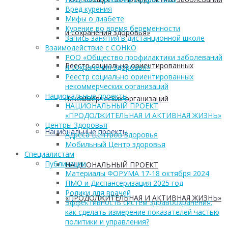
Вред курения
Мифы о диабете
Курение во время беременности
и сохранения здоровья»
Запись занятия в дистанционной школе
Взаимодействие с СОНКО
РОО «Общество профилактики заболеваний
Реестр социально ориентированных
и сохранения здоровья»
Реестр социально ориентированных
некоммерческих организаций
Национальные проекты
некоммерческих организаций
НАЦИОНАЛЬНЫЙ ПРОЕКТ
«ПРОДОЛЖИТЕЛЬНАЯ И АКТИВНАЯ ЖИЗНЬ»
Центры Здоровья
Национальные проекты
Адреса Центров Здоровья
Мобильный Центр здоровья
Cпециалистам
Публикации
НАЦИОНАЛЬНЫЙ ПРОЕКТ
Материалы ФОРУМА 17-18 октября 2024
ПМО и Диспансеризация 2025 год
Ролики для врачей
«ПРОДОЛЖИТЕЛЬНАЯ И АКТИВНАЯ ЖИЗНЬ»
Эффективность систем здравоохранения:
как сделать измерение показателей частью
политики и управления?