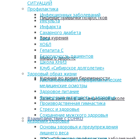
СИТУАЦИЙ
Профилактика
Инфекционных заболеваний
Пищевые привычки подростков
Инсульта
Инфаркта
Сахарного диабета
Вред курения
Рака
ХОБЛ
Гепатита С
Безопасность пациентов
Мифы о диабете
Школа ХНИЗ
Клуб «Сибирское долголетие»
Здоровый образ жизни
Курение во время беременности
Диспансеризация и профилактические
медицинские осмотры
Здоровое питание
Физическая активность и здоровье
Запись занятия в дистанционной школе
Производственная гимнастика
Стресс и здоровье
Сохранение мужского здоровья
Взаимодействие с СОНКО
Академия здоровья
Основы здоровья и предупреждения
лишнего веса
РОО «Общество профилактики заболеваний
Пищевые привычки подростков