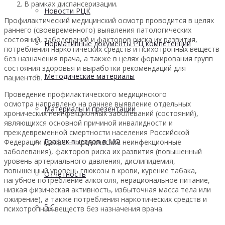
В рамках диспансеризации.
Новости РЦК
Профилактический медицинский осмотр проводится в целях
раннего (своевременного) выявления патологических
состояний, заболеваний и факторов риска их развития,
Нормативные документы РЦ компетенций
потребления наркотических средств и психотропных веществ
без назначения врача, а также в целях формирования групп
состояния здоровья и выработки рекомендаций для
Методические материалы
пациентов.
Проведение профилактического медицинского
осмотра направлено на раннее выявление отдельных
Материалы и презентации
хронических неинфекционных заболеваний (состояний),
являющихся основной причиной инвалидности и
преждевременной смертности населения Российской
График выездов в МО
Федерации (далее — хронические неинфекционные
заболевания), факторов риска их развития (повышенный
уровень артериального давления, дислипидемия,
повышенный уровень глюкозы в крови, курение табака,
Отчетность
пагубное потребление алкоголя, нерациональное питание,
низкая физическая активность, избыточная масса тела или
ожирение), а также потребления наркотических средств и
5 С
психотропных веществ без назначения врача.