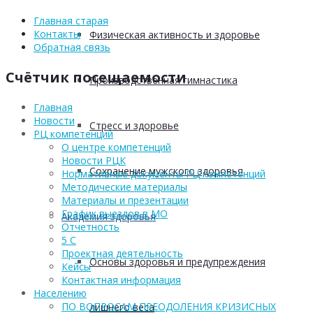
Главная старая
Контакты
Физическая активность и здоровье
Обратная связь
Счётчик посещаемости
Производственная гимнастика
Главная
Новости
Стресс и здоровье
РЦ компетенций
О центре компетенций
Новости РЦК
Сохранение мужского здоровья
Нормативные документы РЦ компетенций
Методические материалы
Материалы и презентации
График выездов в МО
Академия здоровья
Отчетность
5 С
Проектная деятельность
Основы здоровья и предупреждения
Кейсы
Контактная информация
Населению
ПО ВОПРОСАМ ПРЕОДОЛЕНИЯ КРИЗИСНЫХ
лишнего веса