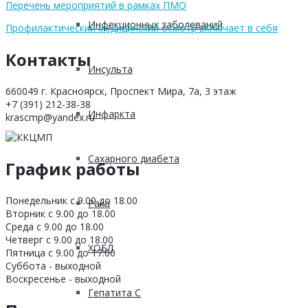
Перечень мероприятий в рамках ПМО
Инфекционных заболеваний
Профилактический медицинский осмотр включает в себя
Контакты
Инсульта
660049 г. Красноярск, Проспект Мира, 7а, 3 этаж
+7 (391) 212-38-38
Инфаркта
krascmp@yandex.ru
Сахарного диабета
График работы
Понедельник с 9.00 до 18.00
Рака
Вторник с 9.00 до 18.00
Среда с 9.00 до 18.00
Четверг с 9.00 до 18.00
ХОБЛ
Пятница с 9.00 до 17.00
Суббота - выходной
Воскресенье - выходной
Гепатита С