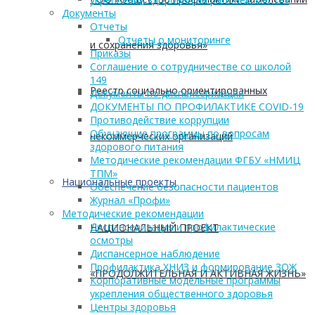
Документы
Отчеты
Отчеты о мониторинге
и сохранения здоровья»
Приказы
Соглашение о сотрудничестве со школой
149
Реестр социально ориентированных
Документы по диспансеризации
ДОКУМЕНТЫ ПО ПРОФИЛАКТИКЕ COVID-19
Противодействие коррупции
Обучающие программы по вопросам
некоммерческих организаций
здорового питания
Методические рекомендации ФГБУ «НМИЦ
ТПМ»
Национальные проекты
Обеспечение безопасности пациентов
Журнал «Профи»
Методические рекомендации
Диспансеризация и профилактические
НАЦИОНАЛЬНЫЙ ПРОЕКТ
осмотры
Диспансерное наблюдение
Профилактика ХНИЗ и формирование ЗОЖ
«ПРОДОЛЖИТЕЛЬНАЯ И АКТИВНАЯ ЖИЗНЬ»
Корпоративные модельные программы
укрепления общественного здоровья
Центры здоровья