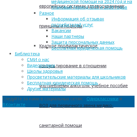
медицинской помощи на 2024 год и на
европейских системах здравоохранения:
плановый период 2025 и 2026 годов
Разное
Информация об отзывах
потребителей услуг
принципы и подходы
Вакансии
Наши партнеры
Защита персональных данных
Краткое профилактическое
Бесплатная юридическая помощь
Библиотека
СМИ о нас
Видеоролики
консультирование в отношении
Школы здоровья
Просветительские материалы для школьников
Бесплатная юридическая помощь
употребления алкоголя: учебное пособие
Другие материалы
Следуйте за нами в социальных сетях:
Одноклассники
и
ВКонтакте
ВОЗ для первичного звена медико-
санитарной помощи