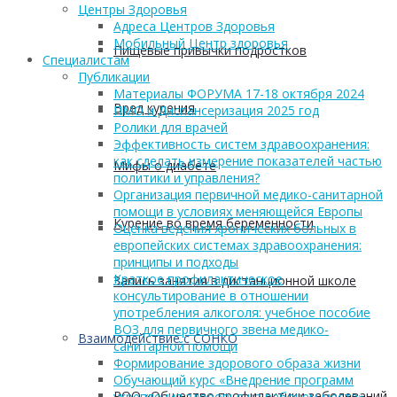
Центры Здоровья
Адреса Центров Здоровья
Мобильный Центр здоровья
Пищевые привычки подростков
Cпециалистам
Публикации
Материалы ФОРУМА 17-18 октября 2024
Вред курения
ПМО и Диспансеризация 2025 год
Ролики для врачей
Эффективность систем здравоохранения:
как сделать измерение показателей частью
Мифы о диабете
политики и управления?
Организация первичной медико-санитарной
помощи в условиях меняющейся Европы
Курение во время беременности
Оценка ведения хронических больных в
европейских системах здравоохранения:
принципы и подходы
Краткое профилактическое
Запись занятия в дистанционной школе
консультирование в отношении
употребления алкоголя: учебное пособие
ВОЗ для первичного звена медико-
Взаимодействие с СОНКО
санитарной помощи
Формирование здорового образа жизни
Обучающий курс «Внедрение программ
РОО «Общество профилактики заболеваний
укрепления здоровья на рабочем месте»