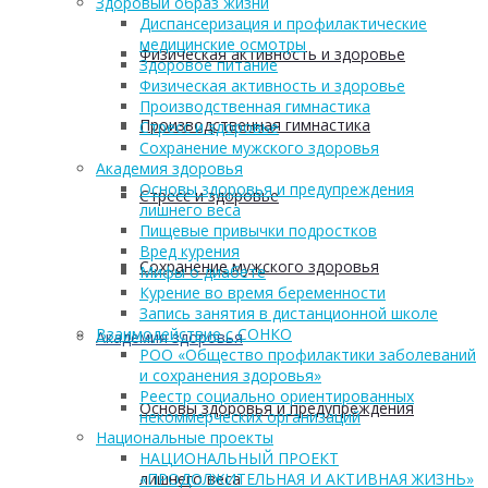
Здоровый образ жизни
Диспансеризация и профилактические
медицинские осмотры
Физическая активность и здоровье
Здоровое питание
Физическая активность и здоровье
Производственная гимнастика
Производственная гимнастика
Стресс и здоровье
Сохранение мужского здоровья
Академия здоровья
Основы здоровья и предупреждения
Стресс и здоровье
лишнего веса
Пищевые привычки подростков
Вред курения
Сохранение мужского здоровья
Мифы о диабете
Курение во время беременности
Запись занятия в дистанционной школе
Взаимодействие с СОНКО
Академия здоровья
РОО «Общество профилактики заболеваний
и сохранения здоровья»
Реестр социально ориентированных
Основы здоровья и предупреждения
некоммерческих организаций
Национальные проекты
НАЦИОНАЛЬНЫЙ ПРОЕКТ
лишнего веса
«ПРОДОЛЖИТЕЛЬНАЯ И АКТИВНАЯ ЖИЗНЬ»