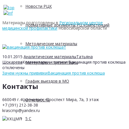
Новости РЦК
Материалы подготовлены в
Региональном центре
Нормативные документы РЦ компетенций
медицинской профилактики
Новосибирской области
Методические материалы
10.01.2015
Аналитические материалы
Татьяна
Шокарева
Комментарии
к записи Вакцинация против коклюша
Материалы и презентации
отключены
Зачем нужны прививки
Вакцинация против коклюша
График выездов в МО
Контакты
660049 г. Красноярск, Проспект Мира, 7а, 3 этаж
Отчетность
+7 (391) 212-38-38
krascmp@yandex.ru
5 С