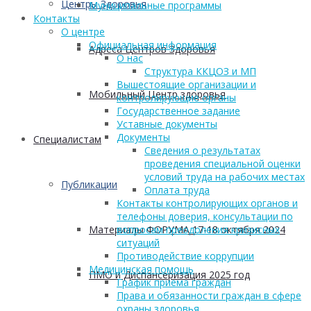
Центры Здоровья
Муниципальные программы
Контакты
О центре
Официальная информация
Адреса Центров Здоровья
О нас
Структура ККЦОЗ и МП
Вышестоящие организации и
Мобильный Центр здоровья
контролирующие органы
Государственное задание
Уставные документы
Документы
Cпециалистам
Сведения о результатах
проведения специальной оценки
условий труда на рабочих местах
Публикации
Оплата труда
Контакты контролирующих органов и
телефоны доверия, консультации по
Материалы ФОРУМА 17-18 октября 2024
вопросам преодоления кризисных
ситуаций
Противодействие коррупции
Медицинская помощь
ПМО и Диспансеризация 2025 год
График приема граждан
Права и обязанности граждан в сфере
охраны здоровья