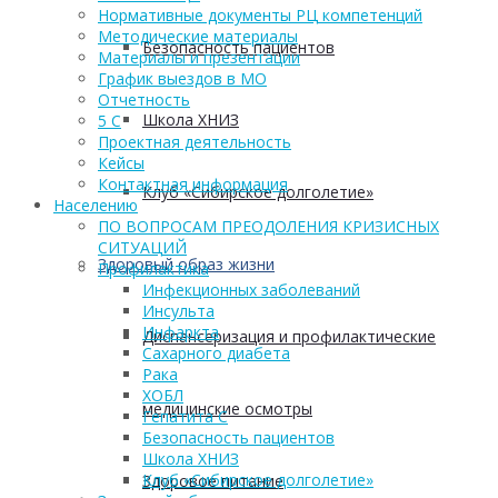
Нормативные документы РЦ компетенций
Методические материалы
Безопасность пациентов
Материалы и презентации
График выездов в МО
Отчетность
Школа ХНИЗ
5 С
Проектная деятельность
Кейсы
Контактная информация
Клуб «Сибирское долголетие»
Населению
ПО ВОПРОСАМ ПРЕОДОЛЕНИЯ КРИЗИСНЫХ
СИТУАЦИЙ
Здоровый образ жизни
Профилактика
Инфекционных заболеваний
Инсульта
Инфаркта
Диспансеризация и профилактические
Сахарного диабета
Рака
ХОБЛ
медицинские осмотры
Гепатита С
Безопасность пациентов
Школа ХНИЗ
Клуб «Сибирское долголетие»
Здоровое питание