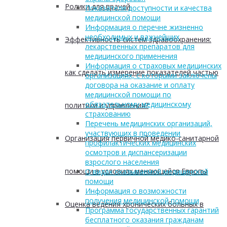
Ролики для врачей
Показатели доступности и качества
медицинской помощи
Информация о перечне жизненно
необходимых и важнейших
Эффективность систем здравоохранения:
лекарственных препаратов для
медицинского применения
Информация о страховых медицинских
как сделать измерение показателей частью
организациях, с которыми заключены
договора на оказание и оплату
медицинской помощи по
обязательному медицинскому
политики и управления?
страхованию
Перечень медицинских организаций,
участвующих в проведении
Организация первичной медико-санитарной
профилактических медицинских
осмотров и диспансеризации
взрослого населения
помощи в условиях меняющейся Европы
О видах оказываемой медицинской
помощи
Информация о возможности
получения медицинской помощи
Оценка ведения хронических больных в
Программа государственных гарантий
бесплатного оказания гражданам