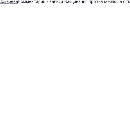
Шокарева
Комментарии
к записи Вакцинация против коклюша
отк