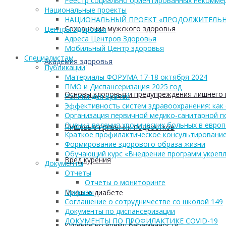
Реестр социально ориентированных некоммер
Национальные проекты
НАЦИОНАЛЬНЫЙ ПРОЕКТ «ПРОДОЛЖИТЕЛЬН
Сохранение мужского здоровья
Центры Здоровья
Адреса Центров Здоровья
Мобильный Центр здоровья
Cпециалистам
Академия здоровья
Публикации
Материалы ФОРУМА 17-18 октября 2024
ПМО и Диспансеризация 2025 год
Основы здоровья и предупреждения лишнего 
Ролики для врачей
Эффективность систем здравоохранения: как 
Организация первичной медико-санитарной 
Оценка ведения хронических больных в европ
Пищевые привычки подростков
Краткое профилактическое консультирование
Формирование здорового образа жизни
Обучающий курс «Внедрение программ укрепл
Вред курения
Документы
Отчеты
Отчеты о мониторинге
Приказы
Мифы о диабете
Соглашение о сотрудничестве со школой 149
Документы по диспансеризации
ДОКУМЕНТЫ ПО ПРОФИЛАКТИКЕ COVID-19
Курение во время беременности