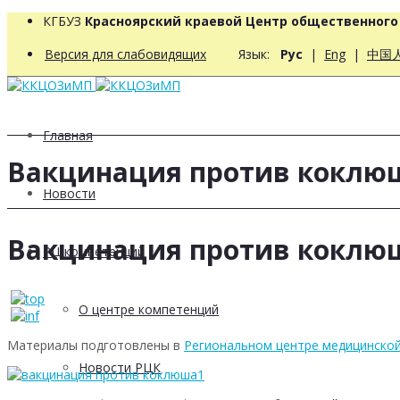
КГБУЗ
Красноярский краевой Центр общественног
Версия для слабовидящих
Язык:
Рус
|
Eng
|
中国
Главная
Вакцинация против коклю
Новости
Вакцинация против коклю
РЦ компетенций
О центре компетенций
Материалы подготовлены в
Региональном центре медицинско
Новости РЦК