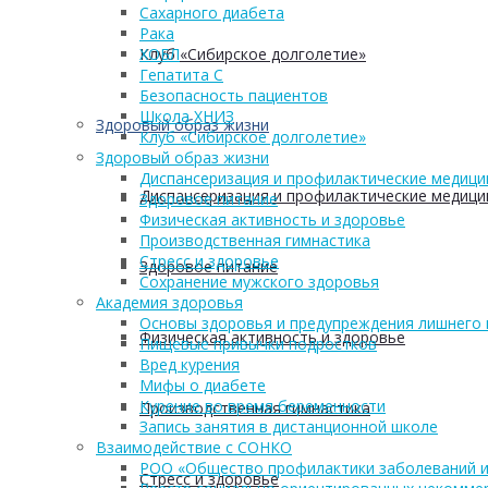
Сахарного диабета
Рака
Клуб «Сибирское долголетие»
ХОБЛ
Гепатита С
Безопасность пациентов
Школа ХНИЗ
Здоровый образ жизни
Клуб «Сибирское долголетие»
Здоровый образ жизни
Диспансеризация и профилактические медици
Диспансеризация и профилактические медици
Здоровое питание
Физическая активность и здоровье
Производственная гимнастика
Стресс и здоровье
Здоровое питание
Сохранение мужского здоровья
Академия здоровья
Основы здоровья и предупреждения лишнего 
Физическая активность и здоровье
Пищевые привычки подростков
Вред курения
Мифы о диабете
Курение во время беременности
Производственная гимнастика
Запись занятия в дистанционной школе
Взаимодействие с СОНКО
РОО «Общество профилактики заболеваний и
Стресс и здоровье