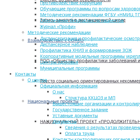
Противодействие коррупции
Обучающие программы по вопросам здоровог
Методические рекомендации ФГБУ «НМИЦ Т
Запись занятия в дистанционной школе
Обеспечение безопасности пациентов
Журнал «Профи»
Методические рекомендации
Диспансеризация и профилактические осмот
Взаимодействие с СОНКО
Диспансерное наблюдение
Профилактика ХНИЗ и формирование ЗОЖ
Корпоративные модельные программы укрепл
РОО «Общество профилактики заболеваний и
Центры здоровья
Муниципальные программы
Контакты
О центре
Реестр социально ориентированных некоммер
Официальная информация
О нас
Структура ККЦОЗ и МП
Национальные проекты
Вышестоящие организации и контроли
Государственное задание
Уставные документы
НАЦИОНАЛЬНЫЙ ПРОЕКТ «ПРОДОЛЖИТЕЛЬН
Документы
Сведения о результатах проведен
Оплата труда
Контакты контролирующих органов и те