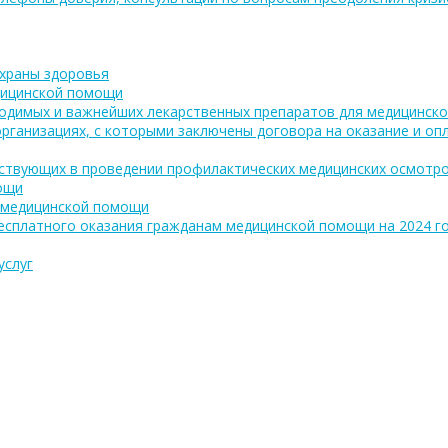
охраны здоровья
дицинской помощи
одимых и важнейших лекарственных препаратов для медицинско
рганизациях, с которыми заключены договора на оказание и о
аствующих в проведении профилактических медицинских осмотро
ощи
 медицинской помощи
есплатного оказания гражданам медицинской помощи на 2024 год
услуг