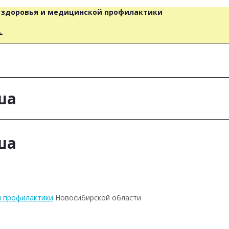
о здоровья и медицинской профилактики
人
ша
ша
й профилактики
Новосибирской области