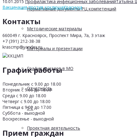
10.01.2015
Профилактика инфекционных заболеваний
Татьяна 
Вакцинация против коклюша
Краснуха
Нормативные документы РЦ компетенций
Контакты
Методические материалы
660049 г. Красноярск, Проспект Мира, 7а, 3 этаж
+7 (391) 212-38-38
krascmp@yandex.ru
Материалы и презентации
График работы
График выездов в МО
Понедельник с 9.00 до 18.00
Отчетность
Вторник с 9.00 до 18.00
Среда с 9.00 до 18.00
Четверг с 9.00 до 18.00
Пятница с 9.00 до 17.00
5 С
Суббота - выходной
Воскресенье - выходной
Проектная деятельность
Прием граждан