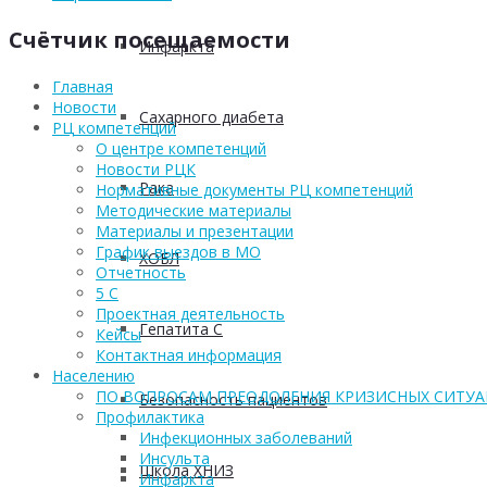
Счётчик посещаемости
Инфаркта
Главная
Новости
Сахарного диабета
РЦ компетенций
О центре компетенций
Новости РЦК
Рака
Нормативные документы РЦ компетенций
Методические материалы
Материалы и презентации
График выездов в МО
ХОБЛ
Отчетность
5 С
Проектная деятельность
Гепатита С
Кейсы
Контактная информация
Населению
ПО ВОПРОСАМ ПРЕОДОЛЕНИЯ КРИЗИСНЫХ СИТУ
Безопасность пациентов
Профилактика
Инфекционных заболеваний
Инсульта
Школа ХНИЗ
Инфаркта