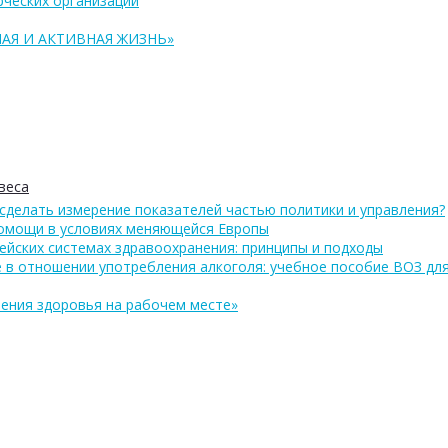
ческих организаций
АЯ И АКТИВНАЯ ЖИЗНЬ»
веса
сделать измерение показателей частью политики и управления?
помощи в условиях меняющейся Европы
ейских системах здравоохранения: принципы и подходы
 в отношении употребления алкоголя: учебное пособие ВОЗ дл
ения здоровья на рабочем месте»