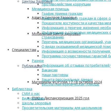
Центры Здоровья
Противодействие коррупции
Медицинская помощь
График приема граждан
Адреса Центров Здоровья
Права и обязанности граждан в сфере 
Показатели доступности и качества ме
Информация о перечне жизненно необх
Информация о страховых медицинских о
Мобильный Центр здоровья
страхованию
Перечень медицинских организаций, уч
О видах оказываемой медицинской пом
Cпециалистам
Информация о возможности получения
Программа государственных гарантий б
Разное
Информация об отзывах потребителей 
Публикации
Вакансии
Наши партнеры
Защита персональных данных
Материалы ФОРУМА 17-18 октября 2024
Бесплатная юридическая помощь
Библиотека
СМИ о нас
ПМО и Диспансеризация 2025 год
Видеоролики
Школы здоровья
Просветительские материалы для школьников