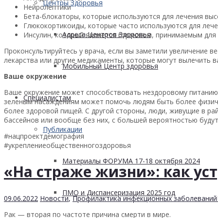
Центры Здоровья
Нейролептики
Бета-блокаторы, которые используются для лечения выс
Глюкокортикоиды, которые часто используются для леч
Адреса Центров Здоровья
Инсулин, который является гормоном, принимаемым для 
Проконсультируйтесь у врача, если вы заметили увеличение ве
лекарства или другие медикаменты, которые могут вылечить в
Мобильный Центр здоровья
Ваше окружение
Ваше окружение может способствовать нездоровому питанию и
Cпециалистам
зеленым насаждениям может помочь людям быть более физиче
более здоровой пищей. С другой стороны, люди, живущие в р
бассейнов или вообще без них, с большей вероятностью буду
Публикации
#нацпроектдемография
#укреплениеобщественногоздоровья
Материалы ФОРУМА 17-18 октября 2024
«На страже жизни»: как ус
ПМО и Диспансеризация 2025 год
09.06.2022
Новости
,
Профилактика инфекционных заболеваний
Рак — вторая по частоте причина смерти в мире.