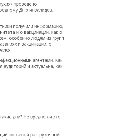
лухих» проведено
ародному Дню инвалидов.
.
стники получили информацию,
итета и о вакцинации, как о
сем, особенно людям из групп
заниях к вакцинации, о
ался.
инфекционными агентами. Как
 аудиторий и актуальна, как
акие дни? Не вредно ли это
ящий питьевой разгрузочный