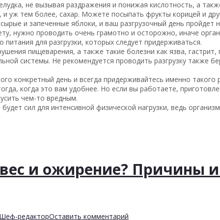
елудка, не вызывая раздражения и понижая кислотность, а так
, и уж тем более, сахар. Можете посыпать фрукты корицей и др
сырые и запеченные яблоки, и ваш разгрузочный день пройдет 
иету, нужно проводить очень грамотно и осторожно, иначе орга
о питания для разгрузки, которых следует придерживаться.
ушения пищеварения, а также такие болезни как язва, гастрит, 
льной системы. Не рекомендуется проводить разгрузку также 
того конкретный день и всегда придерживайтесь именно такого р
огда, когда это вам удобнее. Но если вы работаете, приготовл
кусить чем-то вредным.
е будет сил для интенсивной физической нагрузки, ведь организ
вес и ожирение? Причины 
Шеф-редактор
Оставить комментарий