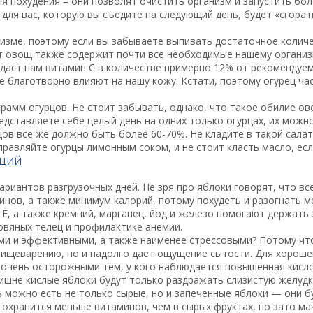
я похудения – они позволят очистить организм и запустить бо
 для вас, которую вы съедите на следующий день, будет «сгора
зме, поэтому если вы забываете выпивать достаточное количес
т овощ также содержит почти все необходимые нашему организм
а даст нам витамин С в количестве примерно 12% от рекомендуе
ые благотворно влияют на нашу кожу. Кстати, поэтому огурец ч
грамм огурцов. Не стоит забывать, однако, что такое обилие о
едставляете себе целый день на одних только огурцах, их можн
цов все же должно быть более 60-70%. Не кладите в такой сала
равляйте огурцы лимонным соком, и не стоит класть масло, есл
АЦИЙ
риантов разгрузочных дней. Не зря про яблоки говорят, что вс
инов, а также минимум калорий, потому похудеть и разогнать м
 и Е, а также кремний, марганец, йод и железо помогают держат
овяных телец и профилактике анемии.
и и эффективными, а также наименее стрессовыми? Потому что
пищеварению, но и надолго дает ощущение сытости. Для хороше
ь очень осторожными тем, у кого наблюдается повышенная кисл
ишне кислые яблоки будут только раздражать слизистую желудка
нь можно есть не только сырые, но и запеченные яблоки — они 
сохранится меньше витаминов, чем в сырых фруктах, но зато м