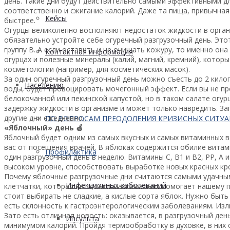
день. Такие дни будут действительно самыми эффективными дл
соответственно и сжигание калорий. Даже та пища, привычная
Кейсы
быстрее.
Огурцы великолепно восполняют недостаток жидкости в органи
обязательно устройте себе огуречный разгрузочный день. Это
группу В. А если оставить и не очищать кожуру, то именно он
Контактная информация
огурцах и полезные минералы (калий, магний, кремний), котор
косметологии (например, для косметических масок).
За один огуречный разгрузочный день можно съесть до 2 кило
Населению
воды, будет провоцировать мочегонный эффект. Если вы не пр
белокочанной или пекинской капустой, но в таком салате огур
задержку жидкости в организме и может только навредить. Зап
другие дни ежедневно.
ПО ВОПРОСАМ ПРЕОДОЛЕНИЯ КРИЗИСНЫХ СИТУ
«Яблочный» день 🍏
Яблочный будет одним из самых вкусных и самых витаминных ва
вас от посещения врачей. В яблоках содержится обилие витам
Профилактика
один разгрузочный день в неделю. Витамины С, В1 и В2, РР, А
высоком уровне, способствовать выработке новых красных кр
Почему яблочные разгрузочные дни считаются самыми удачным
Инфекционных заболеваний
клетчатки, которая не только максимально помогает нашему 
стоит выбирать не сладкие, а кислые сорта яблок. Нужно быт
есть склонность к гастроэнтерологическим заболеваниям. Изл
Зато есть отличная новость: оказывается, в разгрузочный де
Инсульта
минимумом калорий. Пройдя термообработку в духовке, в них 