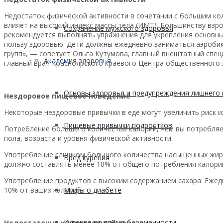
Недостаток физической активности в сочетании с большим ко
влияет на высокий индекс массы тела (ИМТ). Большинству взр
Сохранение мужского здоровья
рекомендуется выполнять упражнения для укрепления основных
пользу здоровью. Дети должны ежедневно заниматься аэробик
групп», — советует Ольга Кутумова, главный внештатный спе
Академия здоровья
главный врач Красноярского краевого Центра общественного 
Основы здоровья и предупреждения лишнего 
Нездоровое пищевое поведение
Некоторые нездоровые привычки в еде могут увеличить риск и
Пищевые привычки подростков
Потребление большего количества калорий, чем вы потребляе
пола, возраста и уровня физической активности.
Употребление слишком большого количества насыщенных жир
Вред курения
должно составлять менее 10% от общего потребления калорий
Употребление продуктов с высоким содержанием сахара: Ежед
10% от ваших калорий.
Мифы о диабете
Курение во время беременности
Недостаточно качественный сон