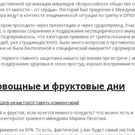
ественной организации инвалидов «Всероссийское общество г
е от милости – от сердца». Лекторий был приурочен к Междун
ра ведут в контексте эпидемической ситуации по гриппу и ОРВИ
тором проходило через презентацию и через сурдоперевод. Уча
 о правилах сохранения и поддержания неспецифического иммун
Подчеркивалось, что ежегодная прививка от гриппа показана в
дей, уже страдающих ХНИЗ. Было много вопросов о противопока
кцина не была бесполезной и специфический иммунитет сформиров
 первого главного защитника нашего организма при встрече с 
поддержания здоровья в сезон простуд, хорошо воспринимается
овощные и фруктовые дни
Шеф-редактор
Оставить комментарий
и фруктов, если хочется немного похудеть? Что можно есть в т
роэнтеролог краевого минздрава Марина Песегова.
римерно на 90%. То есть, фактически, у вас будет самый насто