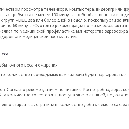
личеством просмотра телевизора, компьютера, видеоигр или др
ослых требуется не менее 150 минут аэробной активности в нед
 групп мышц два или более дней в неделю, поскольку эти заня
ой по 60 минут. «Смотрите рекомендации по физической активн
циалист по медицинской профилактике министерства здравоохран
здоровья и медицинской профилактики.
веса
збыточного веса и ожирения.
те: количество необходимых вам калорий будет варьироваться 
ов: Согласно рекомендациям по питанию Роспотребнадзора, к
, а количество холестерина, поступающего с пищей, не должно
невно старайтесь ограничить количество добавляемого сахара 