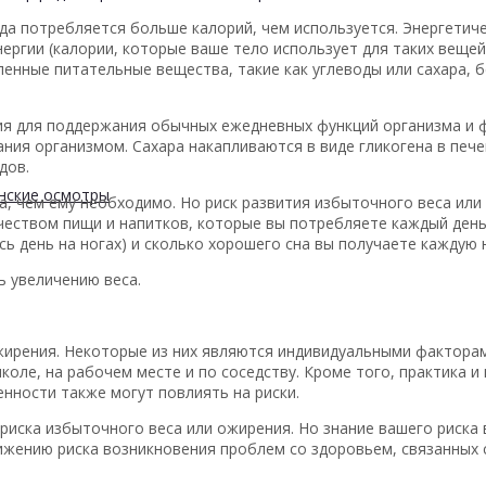
да потребляется больше калорий, чем используется. Энергетиче
ергии (калории, которые ваше тело использует для таких вещей
енные питательные вещества, такие как углеводы или сахара, б
я для поддержания обычных ежедневных функций организма и ф
ания организмом. Сахара накапливаются в виде гликогена в печ
дов.
нские осмотры
, чем ему необходимо. Но риск развития избыточного веса или
ичеством пищи и напитков, которые вы потребляете каждый ден
сь день на ногах) и сколько хорошего сна вы получаете каждую 
ь увеличению веса.
ирения. Некоторые из них являются индивидуальными факторам
коле, на рабочем месте и по соседству. Кроме того, практика 
нности также могут повлиять на риски.
риска избыточного веса или ожирения. Но знание вашего риска 
ижению риска возникновения проблем со здоровьем, связанных