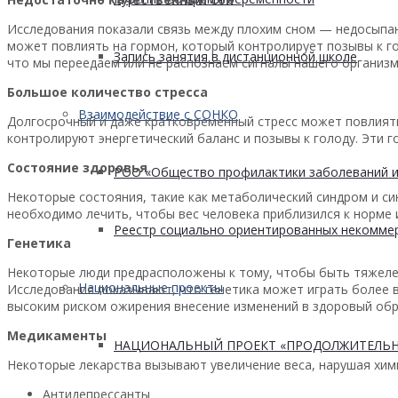
Исследования показали связь между плохим сном — недосыпа
может повлиять на гормон, который контролирует позывы к го
Запись занятия в дистанционной школе
что мы переедаем или не распознаем сигналы нашего организм
Большое количество стресса
Взаимодействие с СОНКО
Долгосрочный и даже кратковременный стресс может повлиять
контролируют энергетический баланс и позывы к голоду. Эти 
Состояние здоровья
РОО «Общество профилактики заболеваний и
Некоторые состояния, такие как метаболический синдром и си
необходимо лечить, чтобы вес человека приблизился к норме 
Реестр социально ориентированных некоммер
Генетика
Некоторые люди предрасположены к тому, чтобы быть тяжелее
Национальные проекты
Исследования показывают, что генетика может играть более в
высоким риском ожирения внесение изменений в здоровый обр
Медикаменты
НАЦИОНАЛЬНЫЙ ПРОЕКТ «ПРОДОЛЖИТЕЛЬН
Некоторые лекарства вызывают увеличение веса, нарушая хими
Антидепрессанты