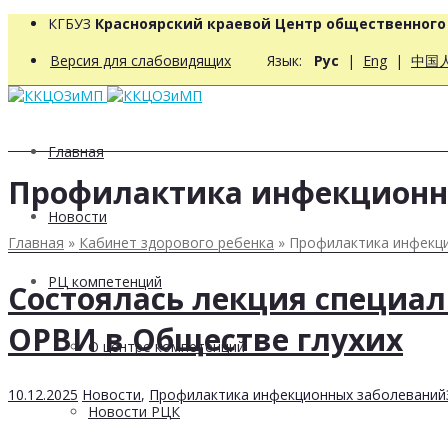
КГБУЗ
Красноярский краевой Центр общественног
Версия для слабовидящих
Язык:
Рус
|
Eng
|
中国
Главная
Профилактика инфекционн
Новости
Главная
»
Кабинет здорового ребенка
»
Профилактика инфекци
РЦ компетенций
Состоялась лекция специал
ОРВИ в Обществе глухих
О центре компетенций
10.12.2025
Новости
,
Профилактика инфекционных заболеваний
Новости РЦК