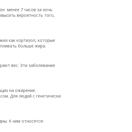
он менее 7 часов за ночь
овысить вероятность того,
ких как кортизол, которые
апливать больше жира.
рают вес. Эти заболевания
щих на ожирение.
сом. Для людей с генетически
ны. К ним относятся: