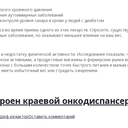
окого кровяного давления
ения аутоиммунных заболеваний
контроля уровня сахара в крови у людей с диабетом
са во время приема одного из этих лекарств. Спросите, сущест
аше заболевание, но оказывают меньшее влияние на ваш вес.
 недостатку физической активности. Исследования показали, ч
ски активными, а продуктовые магазины и фермерские рынки м
айонах с большим количеством точек быстрого питания и малым
т иметь избыточный вес или страдать ожирением.
троен краевой онкодиспансе
Шеф-редактор
Оставить комментарий