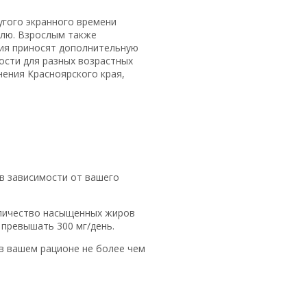
угого экранного времени
елю. Взрослым также
тия приносят дополнительную
ости для разных возрастных
ения Красноярского края,
в зависимости от вашего
оличество насыщенных жиров
 превышать 300 мг/день.
в вашем рационе не более чем