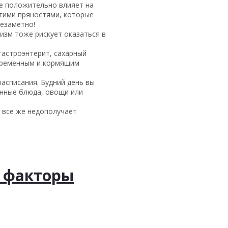
же положительно влияет на
угими пряностями, которые
незаметно!
низм тоже рискует оказаться в
гастроэнтерит, сахарный
беременным и кормящим
асписания. Будний день вы
енные блюда, овощи или
м все же недополучает
и факторы