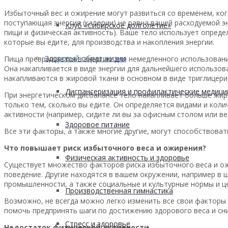
Избыточный вес и ожирение могут развиться со временем, ког
поступающая энергия (калории) не равна вашей расходуемой эн
Клуб «Сибирское долголетие»
пищи и физическая активность). Ваше тело использует определ
которые вы едите, для производства и накопления энергии.
Здоровый образ жизни
Пища превращается в энергию для немедленного использовани
Она накапливается в виде энергии для дальнейшего использов
накапливаются в жировой ткани в основном в виде триглицери
Диспансеризация и профилактические медици
При энергетическом дисбалансе тело накапливает больше жира
только тем, сколько вы едите. Он определяется видами и кол
активности (например, сидите ли вы за офисным столом или ве
Здоровое питание
Все эти факторы, а также многие другие, могут способствоват
Что повышает риск избыточного веса и ожирения?
Физическая активность и здоровье
Существует множество факторов риска избыточного веса и ож
поведение. Другие находятся в вашем окружении, например в ш
промышленности, а также социальные и культурные нормы и це
Производственная гимнастика
Возможно, не всегда можно легко изменить все свои факторы 
помочь предпринять шаги по достижению здорового веса и сн
Стресс и здоровье
Недостаток физической активности