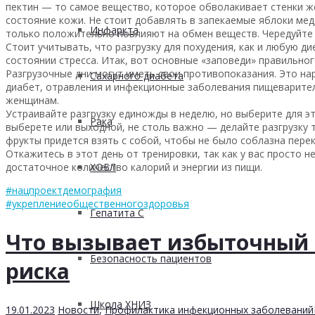
пектин — то самое вещество, которое обволакивает стенки ж
состояние кожи. Не стоит добавлять в запекаемые яблоки мед
Инфаркта
только положительно повлияют на обмен веществ. Чередуйте 
Стоит учитывать, что разгрузку для похудения, как и любую д
состоянии стресса. Итак, вот основные «заповеди» правильног
Разгрузочные дни могут иметь свои противопоказания. Это нар
Сахарного диабета
диабет, отравления и инфекционные заболевания пищеварите
женщинам.
Устраивайте разгрузку единожды в неделю, но выберите для э
Рака
выберете или выходной, не столь важно — делайте разгрузку т
фрукты придется взять с собой, чтобы не было соблазна пере
Откажитесь в этот день от тренировки, так как у вас просто н
достаточное количество калорий и энергии из пищи.
ХОБЛ
#нацпроектдемография
#укреплениеобщественногоздоровья
Гепатита С
Что вызывает избыточный 
Безопасность пациентов
риска
Школа ХНИЗ
19.01.2023
Новости
,
Профилактика инфекционных заболеваний