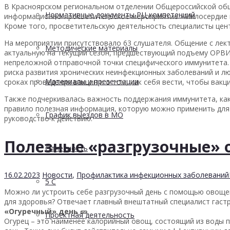
В Красноярском региональном отделении Общероссийской общ
Нормативные документы РЦ компетенций
информационно-просветительское мероприятие «Милосердие н
Кроме того, просветительскую деятельность специалисты цент
На мероприятии присутствовало 63 слушателя. Общение с лек
Методические материалы
актуальную на текущий сезон, предшествующий подъему ОРВИ,
непреложной отправочной точки специфического иммунитета. 
риска развития хронических неинфекционных заболеваний и лю
Материалы и презентации
сроках проведения вакцин и о том, как себя вести, чтобы ва
Также подчеркивалась важность поддержания иммунитета, как
правило полезная информация, которую можно применить для 
График выездов в МО
руководство к действию.
Полезные «разгрузочные» 
Отчетность
16.02.2023
Новости
,
Профилактика инфекционных заболеваний
5 С
Можно ли устроить себе разгрузочный день с помощью овощей 
для здоровья? Отвечает главный внештатный специалист гаст
«Огуречный» день 🥒
Проектная деятельность
Огурец – это наименее калорийный овощ, состоящий из воды п