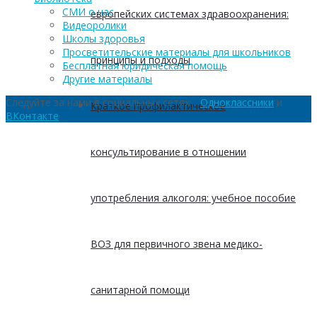
СМИ о нас
европейских системах здравоохранения:
Видеоролики
Школы здоровья
Просветительские материалы для школьников
принципы и подходы
Бесплатная юридическая помощь
Другие материалы
Следуйте за нами в социальных сетях:
Одноклассники
и
Краткое профилактическое
ВКонтакте
консультирование в отношении
употребления алкоголя: учебное пособие
ВОЗ для первичного звена медико-
санитарной помощи