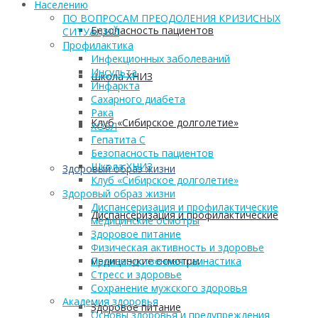
Населению
ПО ВОПРОСАМ ПРЕОДОЛЕНИЯ КРИЗИСНЫХ
Безопасность пациентов
СИТУАЦИЙ
Профилактика
Инфекционных заболеваний
Инсульта
Школа ХНИЗ
Инфаркта
Сахарного диабета
Рака
Клуб «Сибирское долголетие»
ХОБЛ
Гепатита С
Безопасность пациентов
Школа ХНИЗ
Здоровый образ жизни
Клуб «Сибирское долголетие»
Здоровый образ жизни
Диспансеризация и профилактические
Диспансеризация и профилактические
медицинские осмотры
Здоровое питание
Физическая активность и здоровье
медицинские осмотры
Производственная гимнастика
Стресс и здоровье
Сохранение мужского здоровья
Академия здоровья
Здоровое питание
Основы здоровья и предупреждения