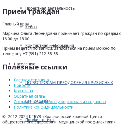
Проектная деятельность
Прием граждан
Главный врач
Кейсы
Маркина Ольга Леонидовна принимает граждан по средам с
16.00 до 18.00.
Контактная информация
Прием ведется по записи. Записаться на прием можно по
телефону +7 (391) 212-38-38
Населению
Полезные ссылки
Главная страница
ПО ВОПРОСАМ ПРЕОДОЛЕНИЯ КРИЗИСНЫХ
Новости
Контакты
Обратная связь
СИТУАЦИЙ
Согласие на обработку персоональных данных
Политика конфидициальности
© 2012-2024 КГБУЗ «Красноярский краевой Центр
Профилактика
общественного здоровья и медицинской профилактики»