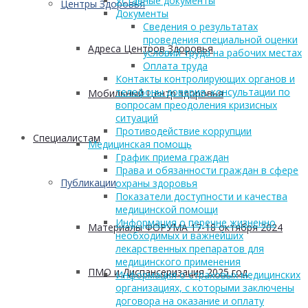
Уставные документы
Центры Здоровья
Документы
Сведения о результатах
проведения специальной оценки
Адреса Центров Здоровья
условий труда на рабочих местах
Оплата труда
Контакты контролирующих органов и
телефоны доверия, консультации по
Мобильный Центр здоровья
вопросам преодоления кризисных
ситуаций
Противодействие коррупции
Cпециалистам
Медицинская помощь
График приема граждан
Права и обязанности граждан в сфере
Публикации
охраны здоровья
Показатели доступности и качества
медицинской помощи
Информация о перечне жизненно
Материалы ФОРУМА 17-18 октября 2024
необходимых и важнейших
лекарственных препаратов для
медицинского применения
ПМО и Диспансеризация 2025 год
Информация о страховых медицинских
организациях, с которыми заключены
договора на оказание и оплату