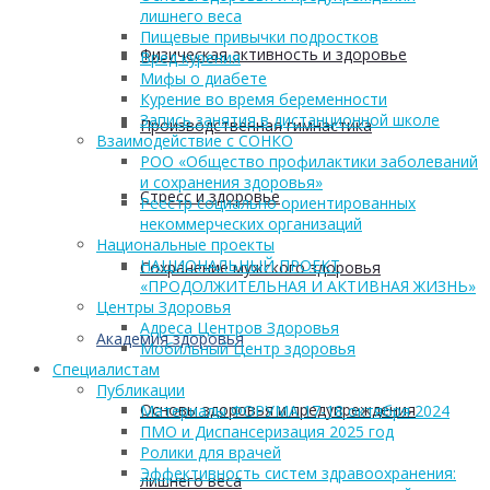
лишнего веса
Пищевые привычки подростков
Физическая активность и здоровье
Вред курения
Мифы о диабете
Курение во время беременности
Запись занятия в дистанционной школе
Производственная гимнастика
Взаимодействие с СОНКО
РОО «Общество профилактики заболеваний
и сохранения здоровья»
Стресс и здоровье
Реестр социально ориентированных
некоммерческих организаций
Национальные проекты
НАЦИОНАЛЬНЫЙ ПРОЕКТ
Сохранение мужского здоровья
«ПРОДОЛЖИТЕЛЬНАЯ И АКТИВНАЯ ЖИЗНЬ»
Центры Здоровья
Адреса Центров Здоровья
Академия здоровья
Мобильный Центр здоровья
Cпециалистам
Публикации
Основы здоровья и предупреждения
Материалы ФОРУМА 17-18 октября 2024
ПМО и Диспансеризация 2025 год
Ролики для врачей
Эффективность систем здравоохранения:
лишнего веса