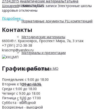
27.04.2015
Аналитические материалы
Татьяна
Новости РЦК
Шокарева
Комментарии
к записи Электронные школы
здоровья
отключены
Подробнее…
Нормативные документы РЦ компетенций
Контакты
Методические материалы
660049 г. Красноярск, Проспект Мира, 7а, 3 этаж
+7 (391) 212-38-38
krascmp@yandex.ru
Материалы и презентации
График работы
График выездов в МО
Понедельник с 9.00 до 18.00
Вторник с 9.00 до 18.00
Отчетность
Среда с 9.00 до 18.00
Четверг с 9.00 до 18.00
Пятница с 9.00 до 17.00
5 С
Суббота - выходной
Воскресенье - выходной