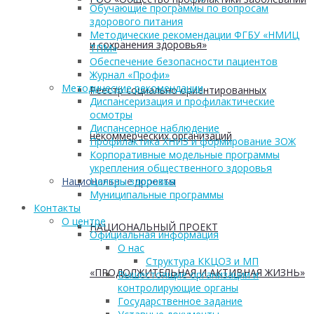
Обучающие программы по вопросам
здорового питания
Методические рекомендации ФГБУ «НМИЦ
и сохранения здоровья»
ТПМ»
Обеспечение безопасности пациентов
Журнал «Профи»
Методические рекомендации
Реестр социально ориентированных
Диспансеризация и профилактические
осмотры
Диспансерное наблюдение
некоммерческих организаций
Профилактика ХНИЗ и формирование ЗОЖ
Корпоративные модельные программы
укрепления общественного здоровья
Национальные проекты
Центры здоровья
Муниципальные программы
Контакты
О центре
НАЦИОНАЛЬНЫЙ ПРОЕКТ
Официальная информация
О нас
Структура ККЦОЗ и МП
«ПРОДОЛЖИТЕЛЬНАЯ И АКТИВНАЯ ЖИЗНЬ»
Вышестоящие организации и
контролирующие органы
Государственное задание