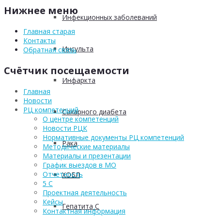
Нижнее меню
Инфекционных заболеваний
Главная старая
Контакты
Инсульта
Обратная связь
Счётчик посещаемости
Инфаркта
Главная
Новости
РЦ компетенций
Сахарного диабета
О центре компетенций
Новости РЦК
Нормативные документы РЦ компетенций
Рака
Методические материалы
Материалы и презентации
График выездов в МО
Отчетность
ХОБЛ
5 С
Проектная деятельность
Кейсы
Гепатита С
Контактная информация