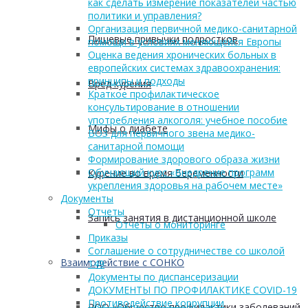
как сделать измерение показателей частью
политики и управления?
Организация первичной медико-санитарной
Пищевые привычки подростков
помощи в условиях меняющейся Европы
Оценка ведения хронических больных в
европейских системах здравоохранения:
принципы и подходы
Вред курения
Краткое профилактическое
консультирование в отношении
употребления алкоголя: учебное пособие
Мифы о диабете
ВОЗ для первичного звена медико-
санитарной помощи
Формирование здорового образа жизни
Обучающий курс «Внедрение программ
Курение во время беременности
укрепления здоровья на рабочем месте»
Документы
Отчеты
Запись занятия в дистанционной школе
Отчеты о мониторинге
Приказы
Соглашение о сотрудничестве со школой
Взаимодействие с СОНКО
149
Документы по диспансеризации
ДОКУМЕНТЫ ПО ПРОФИЛАКТИКЕ COVID-19
Противодействие коррупции
РОО «Общество профилактики заболеваний