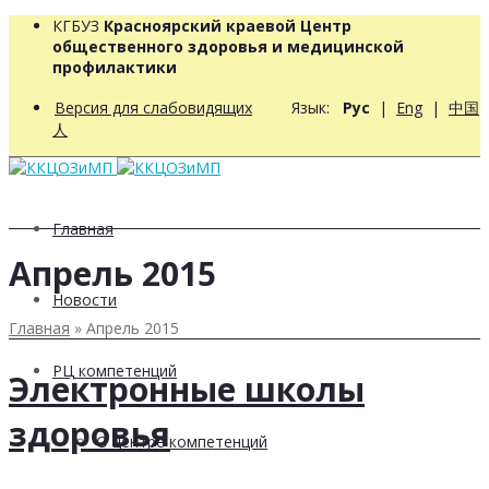
КГБУЗ
Красноярский краевой Центр
общественного здоровья и медицинской
профилактики
Версия для слабовидящих
Язык:
Рус
|
Eng
|
中国
人
Главная
Апрель 2015
Новости
Главная
»
Апрель 2015
РЦ компетенций
Электронные школы
здоровья
О центре компетенций