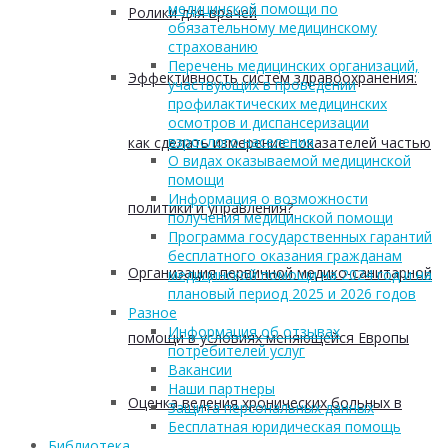
медицинской помощи по
Ролики для врачей
обязательному медицинскому
страхованию
Перечень медицинских организаций,
Эффективность систем здравоохранения:
участвующих в проведении
профилактических медицинских
осмотров и диспансеризации
взрослого населения
как сделать измерение показателей частью
О видах оказываемой медицинской
помощи
Информация о возможности
политики и управления?
получения медицинской помощи
Программа государственных гарантий
бесплатного оказания гражданам
Организация первичной медико-санитарной
медицинской помощи на 2024 год и на
плановый период 2025 и 2026 годов
Разное
Информация об отзывах
помощи в условиях меняющейся Европы
потребителей услуг
Вакансии
Наши партнеры
Оценка ведения хронических больных в
Защита персональных данных
Бесплатная юридическая помощь
Библиотека