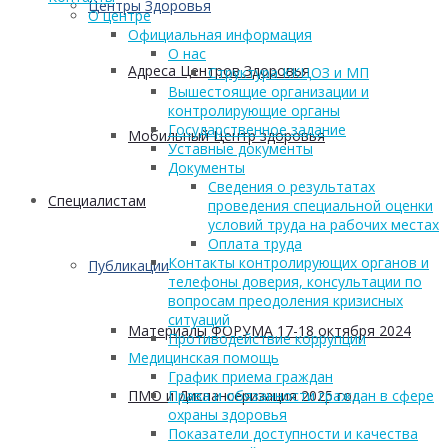
Центры Здоровья
О центре
Официальная информация
О нас
Адреса Центров Здоровья
Структура ККЦОЗ и МП
Вышестоящие организации и
контролирующие органы
Государственное задание
Мобильный Центр здоровья
Уставные документы
Документы
Сведения о результатах
Cпециалистам
проведения специальной оценки
условий труда на рабочих местах
Оплата труда
Контакты контролирующих органов и
Публикации
телефоны доверия, консультации по
вопросам преодоления кризисных
ситуаций
Материалы ФОРУМА 17-18 октября 2024
Противодействие коррупции
Медицинская помощь
График приема граждан
ПМО и Диспансеризация 2025 год
Права и обязанности граждан в сфере
охраны здоровья
Показатели доступности и качества