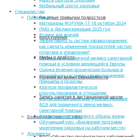
Мобильный Центр здоровья
Cпециалистам
Пищевые привычки подростков
Публикации
Материалы ФОРУМА 17-18 октября 2024
ПМО и Диспансеризация 2025 год
Ролики для врачей
Вред курения
Эффективность систем здравоохранения:
как сделать измерение показателей частью
политики и управления?
Мифы о диабете
Организация первичной медико-санитарной
помощи в условиях меняющейся Европы
Оценка ведения хронических больных в
европейских системах здравоохранения:
Курение во время беременности
принципы и подходы
Краткое профилактическое
консультирование в отношении
Запись занятия в дистанционной школе
употребления алкоголя: учебное пособие
ВОЗ для первичного звена медико-
санитарной помощи
Формирование здорового образа жизни
Взаимодействие с СОНКО
Обучающий курс «Внедрение программ
укрепления здоровья на рабочем месте»
Документы
РОО «Общество профилактики заболеваний