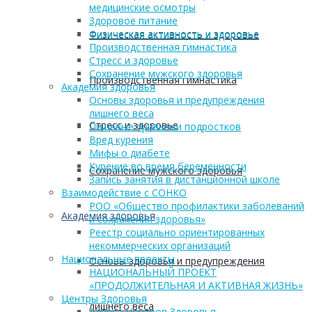
медицинские осмотры
Здоровое питание
Физическая активность и здоровье
Физическая активность и здоровье
Производственная гимнастика
Стресс и здоровье
Сохранение мужского здоровья
Производственная гимнастика
Академия здоровья
Основы здоровья и предупреждения
лишнего веса
Стресс и здоровье
Пищевые привычки подростков
Вред курения
Мифы о диабете
Курение во время беременности
Сохранение мужского здоровья
Запись занятия в дистанционной школе
Взаимодействие с СОНКО
РОО «Общество профилактики заболеваний
Академия здоровья
и сохранения здоровья»
Реестр социально ориентированных
некоммерческих организаций
Национальные проекты
Основы здоровья и предупреждения
НАЦИОНАЛЬНЫЙ ПРОЕКТ
«ПРОДОЛЖИТЕЛЬНАЯ И АКТИВНАЯ ЖИЗНЬ»
Центры Здоровья
лишнего веса
Адреса Центров Здоровья