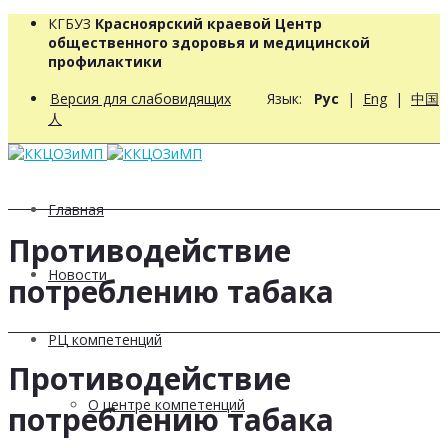
КГБУЗ
Красноярский краевой Центр
общественного здоровья и медицинской
профилактики
Версия для слабовидящих
Язык:
Рус
|
Eng
|
中国
人
Главная
Противодействие
Новости
потреблению табака
РЦ компетенций
Противодействие
О центре компетенций
потреблению табака