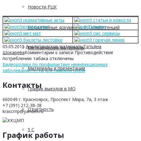
Новости РЦК
Нормативные документы РЦ компетенций
05.05.2015
Аналитические материалы
Татьяна
Методические материалы
Шокарева
Комментарии
к записи Противодействие
потреблению табака
отключены
Видеоролики по профилактике неинфекционных
Материалы и презентации
заболеваний
Тесты для самоконтроля
Контакты
График выездов в МО
660049 г. Красноярск, Проспект Мира, 7а, 3 этаж
+7 (391) 212-38-38
Отчетность
krascmp@yandex.ru
5 С
График работы