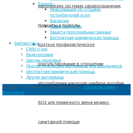
Разное
европейских системах здравоохранения:
Информация об отзывах
потребителей услуг
Вакансии
принципы и подходы
Наши партнеры
Защита персональных данных
Бесплатная юридическая помощь
Библиотека
Краткое профилактическое
СМИ о нас
Видеоролики
Школы здоровья
консультирование в отношении
Просветительские материалы для школьников
Бесплатная юридическая помощь
Другие материалы
употребления алкоголя: учебное пособие
Следуйте за нами в социальных сетях:
Одноклассники
и
ВКонтакте
ВОЗ для первичного звена медико-
санитарной помощи