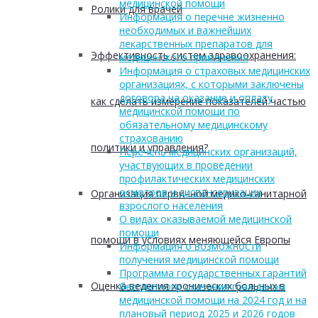
медицинской помощи
Ролики для врачей
Информация о перечне жизненно
необходимых и важнейших
лекарственных препаратов для
Эффективность систем здравоохранения:
медицинского применения
Информация о страховых медицинских
организациях, с которыми заключены
договора на оказание и оплату
как сделать измерение показателей частью
медицинской помощи по
обязательному медицинскому
страхованию
политики и управления?
Перечень медицинских организаций,
участвующих в проведении
профилактических медицинских
осмотров и диспансеризации
Организация первичной медико-санитарной
взрослого населения
О видах оказываемой медицинской
помощи
помощи в условиях меняющейся Европы
Информация о возможности
получения медицинской помощи
Программа государственных гарантий
Оценка ведения хронических больных в
бесплатного оказания гражданам
медицинской помощи на 2024 год и на
плановый период 2025 и 2026 годов