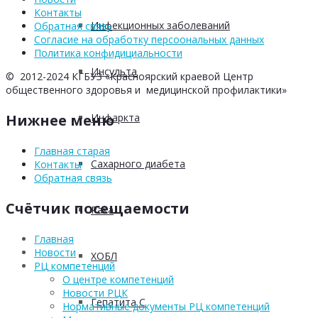
Контакты
Инфекционных заболеваний
Обратная связь
Согласие на обработку персоональных данных
Политика конфидициальности
Инсульта
© 2012-2024 КГБУЗ «Красноярский краевой Центр
общественного здоровья и медицинской профилактики»
Инфаркта
Нижнее меню
Главная старая
Сахарного диабета
Контакты
Обратная связь
Счётчик посещаемости
Рака
Главная
Новости
ХОБЛ
РЦ компетенций
О центре компетенций
Новости РЦК
Гепатита С
Нормативные документы РЦ компетенций