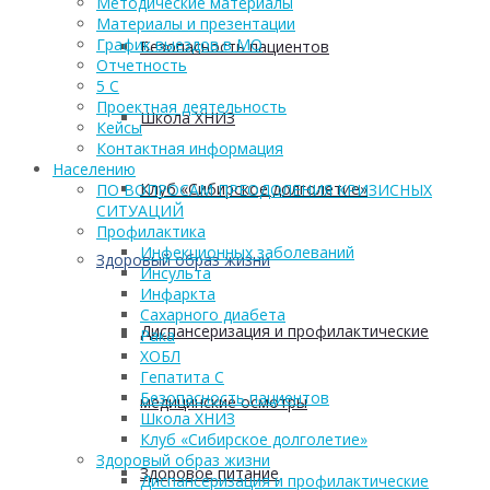
Методические материалы
Материалы и презентации
График выездов в МО
Безопасность пациентов
Отчетность
5 С
Проектная деятельность
Школа ХНИЗ
Кейсы
Контактная информация
Населению
Клуб «Сибирское долголетие»
ПО ВОПРОСАМ ПРЕОДОЛЕНИЯ КРИЗИСНЫХ
СИТУАЦИЙ
Профилактика
Инфекционных заболеваний
Здоровый образ жизни
Инсульта
Инфаркта
Сахарного диабета
Диспансеризация и профилактические
Рака
ХОБЛ
Гепатита С
Безопасность пациентов
медицинские осмотры
Школа ХНИЗ
Клуб «Сибирское долголетие»
Здоровый образ жизни
Здоровое питание
Диспансеризация и профилактические