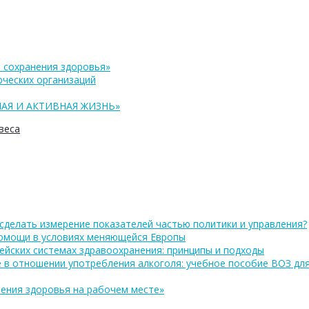
 сохранения здоровья»
ческих организаций
АЯ И АКТИВНАЯ ЖИЗНЬ»
веса
сделать измерение показателей частью политики и управления?
помощи в условиях меняющейся Европы
ейских системах здравоохранения: принципы и подходы
 в отношении употребления алкоголя: учебное пособие ВОЗ дл
ения здоровья на рабочем месте»