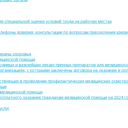
ия специальной оценки условий труда на рабочих местах
лефоны доверия, консультации по вопросам преодоления кризи
охраны здоровья
дицинской помощи
одимых и важнейших лекарственных препаратов для медицинско
рганизациях, с которыми заключены договора на оказание и о
аствующих в проведении профилактических медицинских осмотро
ощи
 медицинской помощи
есплатного оказания гражданам медицинской помощи на 2024 год
услуг