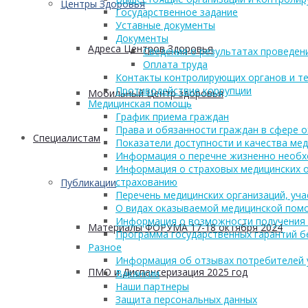
Центры Здоровья
Государственное задание
Уставные документы
Документы
Адреса Центров Здоровья
Сведения о результатах проведен
Оплата труда
Контакты контролирующих органов и те
Противодействие коррупции
Мобильный Центр здоровья
Медицинская помощь
График приема граждан
Права и обязанности граждан в сфере 
Cпециалистам
Показатели доступности и качества ме
Информация о перечне жизненно необх
Информация о страховых медицинских о
страхованию
Публикации
Перечень медицинских организаций, уч
О видах оказываемой медицинской пом
Информация о возможности получения
Материалы ФОРУМА 17-18 октября 2024
Программа государственных гарантий б
Разное
Информация об отзывах потребителей 
ПМО и Диспансеризация 2025 год
Вакансии
Наши партнеры
Защита персональных данных