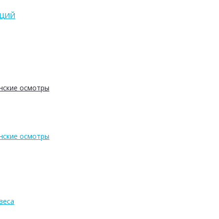
АЦИЙ
нские осмотры
нские осмотры
веса