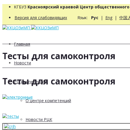
КГБУЗ
Красноярский краевой Центр общественног
Версия для слабовидящих
Язык:
Рус
|
Eng
|
中国
Главная
Тесты для самоконтроля
Новости
Тесты для самоконтроля
РЦ компетенций
О центре компетенций
Новости РЦК