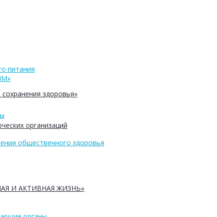
о питания
ПМ»
 сохранения здоровья»
ры
ческих организаций
ения общественного здоровья
АЯ И АКТИВНАЯ ЖИЗНЬ»
рующие органы