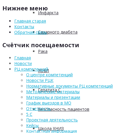
Нижнее меню
Инфаркта
Главная старая
Контакты
Сахарного диабета
Обратная связь
Счётчик посещаемости
Рака
Главная
Новости
РЦ компетенций
ХОБЛ
О центре компетенций
Новости РЦК
Нормативные документы РЦ компетенций
Гепатита С
Методические материалы
Материалы и презентации
График выездов в МО
Отчетность
Безопасность пациентов
5 С
Проектная деятельность
Кейсы
Школа ХНИЗ
Контактная информация