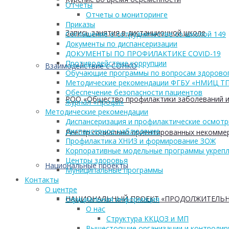
Отчеты
Отчеты о мониторинге
Приказы
Запись занятия в дистанционной школе
Соглашение о сотрудничестве со школой 149
Документы по диспансеризации
ДОКУМЕНТЫ ПО ПРОФИЛАКТИКЕ COVID-19
Противодействие коррупции
Взаимодействие с СОНКО
Обучающие программы по вопросам здоровог
Методические рекомендации ФГБУ «НМИЦ Т
Обеспечение безопасности пациентов
РОО «Общество профилактики заболеваний и
Журнал «Профи»
Методические рекомендации
Диспансеризация и профилактические осмот
Диспансерное наблюдение
Реестр социально ориентированных некоммер
Профилактика ХНИЗ и формирование ЗОЖ
Корпоративные модельные программы укрепл
Центры здоровья
Национальные проекты
Муниципальные программы
Контакты
О центре
НАЦИОНАЛЬНЫЙ ПРОЕКТ «ПРОДОЛЖИТЕЛЬН
Официальная информация
О нас
Структура ККЦОЗ и МП
Вышестоящие организации и контроли