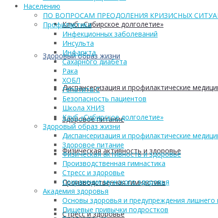
Населению
ПО ВОПРОСАМ ПРЕОДОЛЕНИЯ КРИЗИСНЫХ СИТУ
Клуб «Сибирское долголетие»
Профилактика
Инфекционных заболеваний
Инсульта
Инфаркта
Здоровый образ жизни
Сахарного диабета
Рака
ХОБЛ
Диспансеризация и профилактические медици
Гепатита С
Безопасность пациентов
Школа ХНИЗ
Клуб «Сибирское долголетие»
Здоровое питание
Здоровый образ жизни
Диспансеризация и профилактические медици
Здоровое питание
Физическая активность и здоровье
Физическая активность и здоровье
Производственная гимнастика
Стресс и здоровье
Сохранение мужского здоровья
Производственная гимнастика
Академия здоровья
Основы здоровья и предупреждения лишнего 
Пищевые привычки подростков
Стресс и здоровье