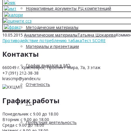
Нормативные документы РЦ компетенций
Методические материалы
10.05.2015
Аналитические материалы
Татьяна Шокарева
Коммен
Противодействие потреблению табака
Тест SCORE
Материалы и презентации
Контакты
График выездов в МО
660049 г. Красноярск, Проспект Мира, 7а, 3 этаж
+7 (391) 212-38-38
krascmp@yandex.ru
Отчетность
График работы
5 С
Понедельник с 9.00 до 18.00
Вторник с 9.00 до 18.00
Проектная деятельность
Среда с 9.00 до 18.00
Четверг с 9.00 до 18.00