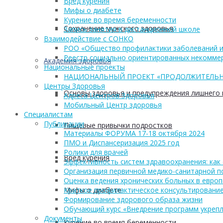
Вред курения
Мифы о диабете
Курение во время беременности
Сохранение мужского здоровья
Запись занятия в дистанционной школе
Взаимодействие с СОНКО
РОО «Общество профилактики заболеваний и
Реестр социально ориентированных некоммер
Академия здоровья
Национальные проекты
НАЦИОНАЛЬНЫЙ ПРОЕКТ «ПРОДОЛЖИТЕЛЬН
Центры Здоровья
Основы здоровья и предупреждения лишнего 
Адреса Центров Здоровья
Мобильный Центр здоровья
Cпециалистам
Публикации
Пищевые привычки подростков
Материалы ФОРУМА 17-18 октября 2024
ПМО и Диспансеризация 2025 год
Ролики для врачей
Вред курения
Эффективность систем здравоохранения: как 
Организация первичной медико-санитарной 
Оценка ведения хронических больных в европ
Мифы о диабете
Краткое профилактическое консультирование
Формирование здорового образа жизни
Обучающий курс «Внедрение программ укрепл
Документы
Курение во время беременности