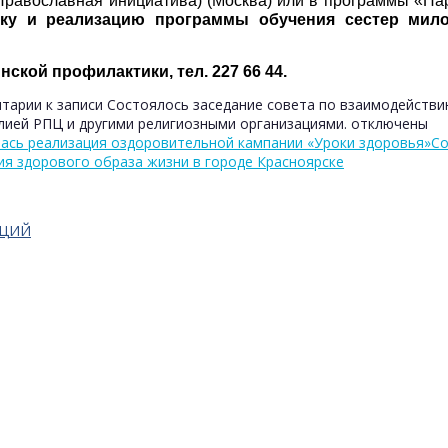
«Православная инициатива) (Москва) или в программы «Па
тку и реализацию программы обучения сестер мило
ской профилактики, тел. 227 66 44.
тарии
к записи Состоялось заседание совета по взаимодейств
лией РПЦ и другими религиозными организациями.
отключены
лась реализация оздоровительной кампании «Уроки здоровья»
Со
я здорового образа жизни в городе Красноярске
АЦИЙ