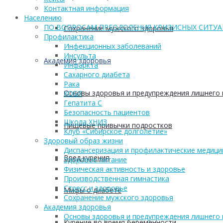
Контактная информация
Населению
ПО ВОПРОСАМ ПРЕОДОЛЕНИЯ КРИЗИСНЫХ СИТУ
Сохранение мужского здоровья
Профилактика
Инфекционных заболеваний
Инсульта
Академия здоровья
Инфаркта
Сахарного диабета
Рака
Основы здоровья и предупреждения лишнего 
ХОБЛ
Гепатита С
Безопасность пациентов
Школа ХНИЗ
Пищевые привычки подростков
Клуб «Сибирское долголетие»
Здоровый образ жизни
Диспансеризация и профилактические медици
Вред курения
Здоровое питание
Физическая активность и здоровье
Производственная гимнастика
Стресс и здоровье
Мифы о диабете
Сохранение мужского здоровья
Академия здоровья
Основы здоровья и предупреждения лишнего 
Курение во время беременности