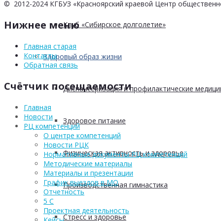
© 2012-2024 КГБУЗ «Красноярский краевой Центр общественн
Нижнее меню
Клуб «Сибирское долголетие»
Главная старая
Контакты
Здоровый образ жизни
Обратная связь
Счётчик посещаемости
Диспансеризация и профилактические медици
Главная
Новости
Здоровое питание
РЦ компетенций
О центре компетенций
Новости РЦК
Физическая активность и здоровье
Нормативные документы РЦ компетенций
Методические материалы
Материалы и презентации
График выездов в МО
Производственная гимнастика
Отчетность
5 С
Проектная деятельность
Стресс и здоровье
Кейсы