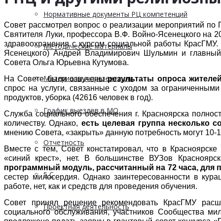
Нормативные документы РЦ компетенций
Совет рассмотрел вопрос о реализации мероприятий по 
Святителя Луки, профессора В.Ф. Войно-Ясенецкого на 2
здравоохранения с курсом социальной работы КрасГМУ. 
Методические материалы
Ясенецкого) Андрей Владимирович Шульмин и главный 
Совета Ольга Юрьевна Кутумова.
Материалы и презентации
На Совете были озвучены
результаты опроса жителе
спрос на услуги, связанные с уходом за ограниченным
продуктов, уборка (42616 человек в год).
График выездов в МО
Служба социального обеспечения г. Красноярска полнос
количеству. Однако,
есть целевая группа несколько 
мнению Совета, «закрыть» данную потребность могут 10-1
Отчетность
Вместе с тем, Совет констатировал, что в Красноярск
«синий крест», нет. В большинстве ВУЗов Красноярс
программный модуль, рассчитанный на 72 часа, для
5 С
сестер милосердия. Однако заинтересованности в кура
работе, нет, как и средств для проведения обучения.
Совет принял решение рекомендовать КрасГМУ расши
Проектная деятельность
социального обслуживания, участников Сообщества м