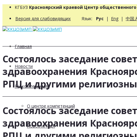
КГБУЗ
Красноярский краевой Центр общественног
Версия для слабовидящих
Язык:
Рус
|
Eng
|
中国
Главная
Состоялось заседание сов
Новости
здравоохранения Красноярс
РПЦ и другими религиозн
РЦ компетенций
О центре компетенций
Состоялось заседание сов
здравоохранения Красноярс
Новости РЦК
РПЦ и другими религиозн