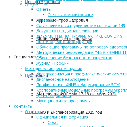
Центры Здоровья
Документы
Отчеты
Отчеты о мониторинге
Адреса Центров Здоровья
Приказы
Соглашение о сотрудничестве со школой 149
Документы по диспансеризации
ДОКУМЕНТЫ ПО ПРОФИЛАКТИКЕ COVID-19
Мобильный Центр здоровья
Противодействие коррупции
Обучающие программы по вопросам здоровог
Методические рекомендации ФГБУ «НМИЦ Т
Cпециалистам
Обеспечение безопасности пациентов
Журнал «Профи»
Методические рекомендации
Диспансеризация и профилактические осмот
Публикации
Диспансерное наблюдение
Профилактика ХНИЗ и формирование ЗОЖ
Корпоративные модельные программы укрепл
Материалы ФОРУМА 17-18 октября 2024
Центры здоровья
Муниципальные программы
Контакты
О центре
ПМО и Диспансеризация 2025 год
Официальная информация
О нас