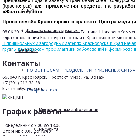
предложено подать заявку в грантовый совет конкурса 
(Красноярск) для
привлечения средств, на разрабо
Кейсы
«Желтый крест».
Пресс-служба Красноярского краевого Центра медицин
Контактная информация
08.06.2016
Аналитические материалы
Татьяна Шокарева
Коммен
здравоохранения Красноярского края с Красноярской митропо
В пришкольных и загородных лагерях Красноярска и края нача
группы по вопросам профилактики заболеваний и формировани
Населению
Контакты
ПО ВОПРОСАМ ПРЕОДОЛЕНИЯ КРИЗИСНЫХ СИТУ
660049 г. Красноярск, Проспект Мира, 7а, 3 этаж
+7 (391) 212-38-38
krascmp@yandex.ru
Профилактика
График работы
Инфекционных заболеваний
Понедельник с 9.00 до 18.00
Инсульта
Вторник с 9.00 до 18.00