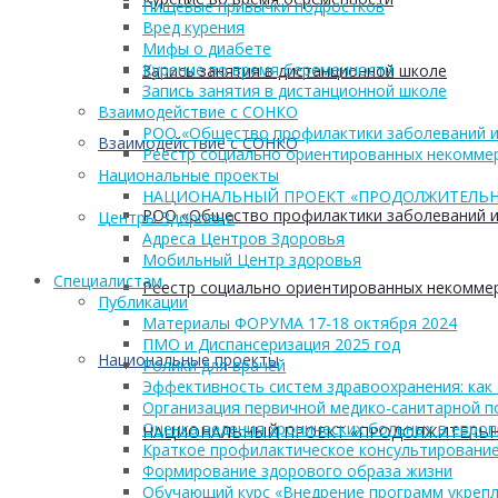
Пищевые привычки подростков
Вред курения
Мифы о диабете
Курение во время беременности
Запись занятия в дистанционной школе
Запись занятия в дистанционной школе
Взаимодействие с СОНКО
РОО «Общество профилактики заболеваний и
Взаимодействие с СОНКО
Реестр социально ориентированных некоммер
Национальные проекты
НАЦИОНАЛЬНЫЙ ПРОЕКТ «ПРОДОЛЖИТЕЛЬН
РОО «Общество профилактики заболеваний и
Центры Здоровья
Адреса Центров Здоровья
Мобильный Центр здоровья
Cпециалистам
Реестр социально ориентированных некоммер
Публикации
Материалы ФОРУМА 17-18 октября 2024
ПМО и Диспансеризация 2025 год
Национальные проекты
Ролики для врачей
Эффективность систем здравоохранения: как 
Организация первичной медико-санитарной 
Оценка ведения хронических больных в европ
НАЦИОНАЛЬНЫЙ ПРОЕКТ «ПРОДОЛЖИТЕЛЬН
Краткое профилактическое консультирование
Формирование здорового образа жизни
Обучающий курс «Внедрение программ укрепл