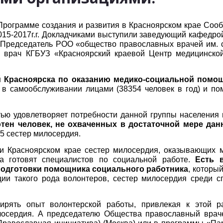
Программе создания и развития в Красноярском крае Со
015-2017г.г. Докладчиками выступили заведующий кафедро
Председатель РОО «общество православных врачей им. с
врач КГБУЗ «Красноярский краевой Центр медицинской
й Красноярска по оказанию медико-социальной пом
и в самообслуживании лицами (38354
человек в год) и п
тью удовлетворяет потребности данной группы населения 
сотен человек, не охваченных в достаточной мере д
5 сестер милосердия.
е и Красноярском крае сестер милосердия, оказывающих 
ка готовят специалистов по социальной работе.
Есть 
 подготовки помощника социального работника
, которы
ции такого рода волонтеров, сестер милосердия среди с
рять опыт волонтерской работы, привлекая к этой ра
илосердия. А председателю Общества православный вра