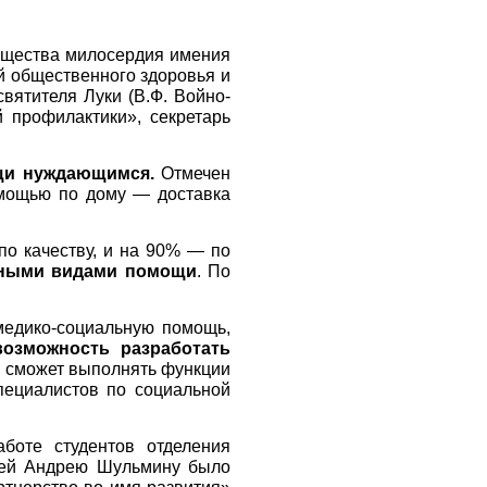
общества милосердия имения
й общественного здоровья и
вятителя Луки (В.Ф. Войно-
 профилактики», секретарь
ощи нуждающимся.
Отмечен
омощью по дому — доставка
по качеству, и на 90% — по
анными видами помощи
. По
медико-социальную помощь,
возможность разработать
й сможет выполнять функции
пециалистов по социальной
боте студентов отделения
чей Андрею Шульмину было