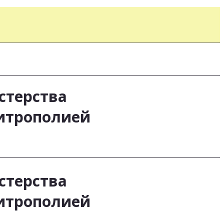
стерства
митрополией
стерства
митрополией