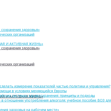
 сохранения здоровья»
ческих организаций
АЯ И АКТИВНАЯ ЖИЗНЬ»
 сохранения здоровья»
ческих организаций
сделать измерение показателей частью политики и управления?
помощи в условиях меняющейся Европы
ейских системах здравоохранения: принципы и подходы
АЯ И АКТИВНАЯ ЖИЗНЬ»
 в отношении употребления алкоголя: учебное пособие ВОЗ дл
ения здоровья на рабочем месте»