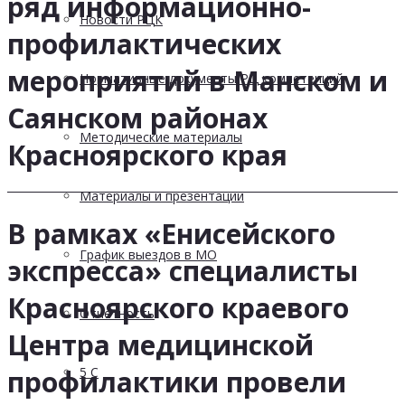
ряд информационно-
Новости РЦК
профилактических
мероприятий в Манском и
Нормативные документы РЦ компетенций
Саянском районах
Методические материалы
Красноярского края
Материалы и презентации
В рамках «Енисейского
График выездов в МО
экспресса» специалисты
Красноярского краевого
Отчетность
Центра медицинской
5 С
профилактики провели