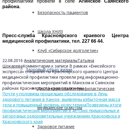
профилактики провели в селе
Агинское Саянского
района
.
Безопасность пациентов
Школа ХНИЗ
Пресс-служба Красноярского краевого Центра
медицинской профилактики, тел. 227 66 44.
Клуб «Сибирское долголетие»
22.08.2016
Аналитические материалы
Татьяна
Шокарева
Комментарии
к записи В рамках «Енисейского
Здоровый образ жизни
экспресса» специалисты Красноярского краевого Центра
медицинской профилактики провели ряд информационно-
профилактических мероприятий в Манском и Саянском
районах Красноярского края
отключены
Диспансеризация и профилактические
Почти у половины прошедших обследование в День
здорового питания в Канске, выявлены избыточная масса
тела и повышенный уровень холестерина
Подведены итоги
медицинские осмотры
профилактических мероприятий в детских пришкольных и
загородных оздоровительных учреждениях Красноярска и
Красноярского края
Здоровое питание