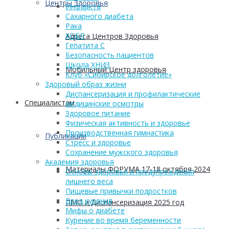
Центры Здоровья
Инфаркта
Сахарного диабета
Рака
ХОБЛ
Адреса Центров Здоровья
Гепатита С
Безопасность пациентов
Школа ХНИЗ
Мобильный Центр здоровья
Клуб «Сибирское долголетие»
Здоровый образ жизни
Диспансеризация и профилактические
Cпециалистам
медицинские осмотры
Здоровое питание
Физическая активность и здоровье
Производственная гимнастика
Публикации
Стресс и здоровье
Сохранение мужского здоровья
Академия здоровья
Материалы ФОРУМА 17-18 октября 2024
Основы здоровья и предупреждения
лишнего веса
Пищевые привычки подростков
Вред курения
ПМО и Диспансеризация 2025 год
Мифы о диабете
Курение во время беременности