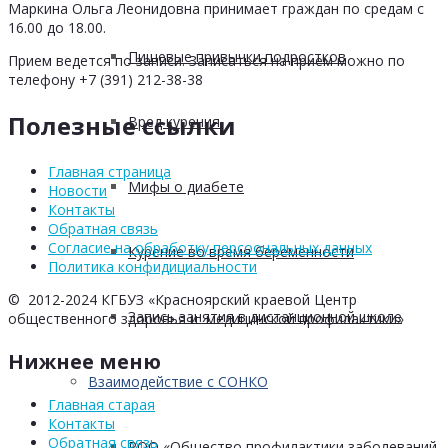
Маркина Ольга Леонидовна принимает граждан по средам с
16.00 до 18.00.
Пищевые привычки подростков
Прием ведется по записи. Записаться на прием можно по
телефону +7 (391) 212-38-38
Полезные ссылки
Вред курения
Главная страница
Мифы о диабете
Новости
Контакты
Обратная связь
Согласие на обработку персоональных данных
Курение во время беременности
Политика конфидициальности
© 2012-2024 КГБУЗ «Красноярский краевой Центр
Запись занятия в дистанционной школе
общественного здоровья и медицинской профилактики»
Нижнее меню
Взаимодействие с СОНКО
Главная старая
Контакты
Обратная связь
РОО «Общество профилактики заболеваний