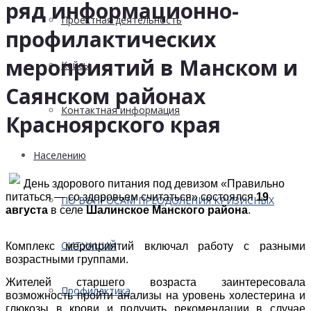
ряд информационно-
Проектная деятельность
профилактических
мероприятий в Манском и
Кейсы
Саянском районах
Контактная информация
Красноярского края
Населению
День здорового питания под девизом «Правильно
питаться — со здоровьем считаться» состоялся
19
ПО ВОПРОСАМ ПРЕОДОЛЕНИЯ КРИЗИСНЫХ
августа
в селе
Шалинское Манского района
.
СИТУАЦИЙ
Комплекс мероприятий включал работу с разными
возрастными группами.
Жителей старшего возраста заинтересовала
Профилактика
возможность пройти анализы на уровень холестерина и
глюкозы в крови и получить рекомендации в случае