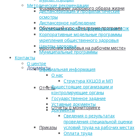
Методические рекомендации
Формирование здорового образа жизни
Диспансеризация и профилактические
осмотры
Диспансерное наблюдение
Обучающий курс «Внедрение программ
Профилактика ХНИЗ и формирование ЗОЖ
Корпоративные модельные программы
укрепления общественного здоровья
Центры здоровья
укрепления здоровья на рабочем месте»
Муниципальные программы
Контакты
О центре
Документы
Официальная информация
О нас
Структура ККЦОЗ и МП
Вышестоящие организации и
Отчеты
контролирующие органы
Государственное задание
Уставные документы
Отчеты о мониторинге
Документы
Сведения о результатах
проведения специальной оценки
Приказы
условий труда на рабочих местах
Оплата труда