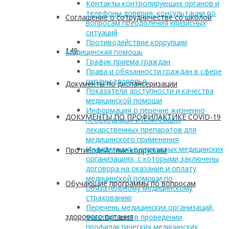
Контакты контролирующих органов и
телефоны доверия, консультации по
Соглашение о сотрудничестве со школой
вопросам преодоления кризисных
ситуаций
Противодействие коррупции
149
Медицинская помощь
График приема граждан
Права и обязанности граждан в сфере
охраны здоровья
Документы по диспансеризации
Показатели доступности и качества
медицинской помощи
Информация о перечне жизненно
ДОКУМЕНТЫ ПО ПРОФИЛАКТИКЕ COVID-19
необходимых и важнейших
лекарственных препаратов для
медицинского применения
Информация о страховых медицинских
Противодействие коррупции
организациях, с которыми заключены
договора на оказание и оплату
медицинской помощи по
Обучающие программы по вопросам
обязательному медицинскому
страхованию
Перечень медицинских организаций,
здорового питания
участвующих в проведении
профилактических медицинских