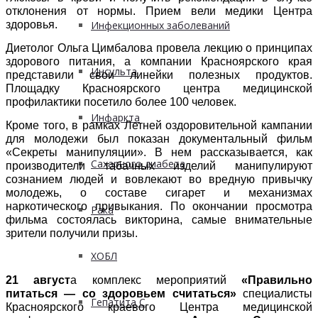
отклонения от нормы. Прием вели медики Центра
здоровья.
Инфекционных заболеваний
Диетолог Ольга Цимбалова провела лекцию о принципах
здорового питания, а компании Красноярского края
Инсульта
представили свои линейки полезных продуктов.
Площадку Красноярского центра медицинской
профилактики посетило более 100 человек.
Инфаркта
Кроме того, в рамках Летней оздоровительной кампании
для молодежи был показан документальный фильм
«Секреты манипуляции». В нем рассказывается, как
Сахарного диабета
производители табачных изделий манипулируют
сознанием людей и вовлекают во вредную привычку
молодежь, о составе сигарет и механизмах
наркотического привыкания. По окончании просмотра
Рака
фильма состоялась викторина, самые внимательные
зрители получили призы.
ХОБЛ
21 август
а комплекс мероприятий
«Правильно
питаться — со здоровьем считаться»
специалисты
Гепатита С
Красноярского краевого Центра медицинской