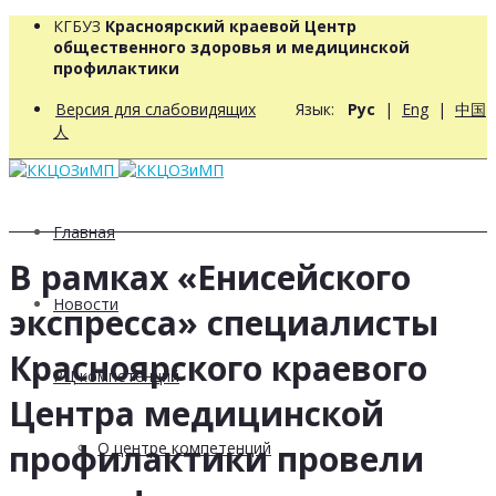
КГБУЗ
Красноярский краевой Центр
общественного здоровья и медицинской
профилактики
Версия для слабовидящих
Язык:
Рус
|
Eng
|
中国
人
Главная
В рамках «Енисейского
Новости
экспресса» специалисты
Красноярского краевого
РЦ компетенций
Центра медицинской
профилактики провели
О центре компетенций