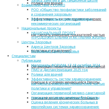
Запись занятия в дистанционной школе
Ролики для врачей
Взаимодействие с СОНКО
РОО «Общество профилактики заболеваний
и сохранения здоровья»
Эффективность систем здравоохранения:
Реестр социально ориентированных
некоммерческих организаций
Национальные проекты
НАЦИОНАЛЬНЫЙ ПРОЕКТ
как сделать измерение показателей частью
«ПРОДОЛЖИТЕЛЬНАЯ И АКТИВНАЯ ЖИЗНЬ»
Центры Здоровья
Адреса Центров Здоровья
политики и управления?
Мобильный Центр здоровья
Cпециалистам
Публикации
Материалы ФОРУМА 17-18 октября 2024
Организация первичной медико-санитарной
ПМО и Диспансеризация 2025 год
Ролики для врачей
Эффективность систем здравоохранения:
помощи в условиях меняющейся Европы
как сделать измерение показателей частью
политики и управления?
Организация первичной медико-санитарной
помощи в условиях меняющейся Европы
Оценка ведения хронических больных в
Оценка ведения хронических больных в
европейских системах здравоохранения: