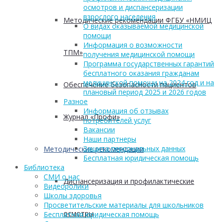
осмотров и диспансеризации
взрослого населения
Методические рекомендации ФГБУ «НМИЦ
О видах оказываемой медицинской
помощи
Информация о возможности
ТПМ»
получения медицинской помощи
Программа государственных гарантий
бесплатного оказания гражданам
медицинской помощи на 2024 год и на
Обеспечение безопасности пациентов
плановый период 2025 и 2026 годов
Разное
Информация об отзывах
Журнал «Профи»
потребителей услуг
Вакансии
Наши партнеры
Защита персональных данных
Методические рекомендации
Бесплатная юридическая помощь
Библиотека
СМИ о нас
Диспансеризация и профилактические
Видеоролики
Школы здоровья
Просветительские материалы для школьников
осмотры
Бесплатная юридическая помощь