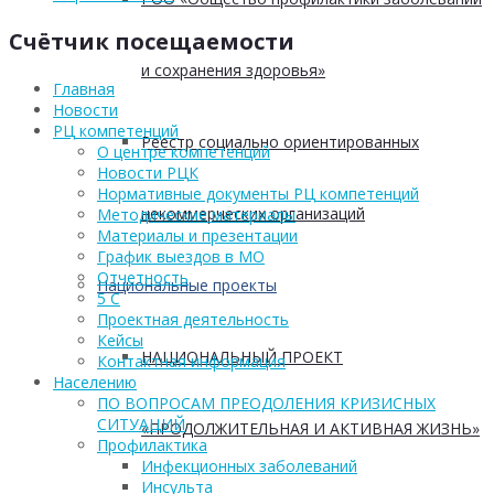
Счётчик посещаемости
и сохранения здоровья»
Главная
Новости
РЦ компетенций
Реестр социально ориентированных
О центре компетенций
Новости РЦК
Нормативные документы РЦ компетенций
некоммерческих организаций
Методические материалы
Материалы и презентации
График выездов в МО
Отчетность
Национальные проекты
5 С
Проектная деятельность
Кейсы
НАЦИОНАЛЬНЫЙ ПРОЕКТ
Контактная информация
Населению
ПО ВОПРОСАМ ПРЕОДОЛЕНИЯ КРИЗИСНЫХ
СИТУАЦИЙ
«ПРОДОЛЖИТЕЛЬНАЯ И АКТИВНАЯ ЖИЗНЬ»
Профилактика
Инфекционных заболеваний
Инсульта