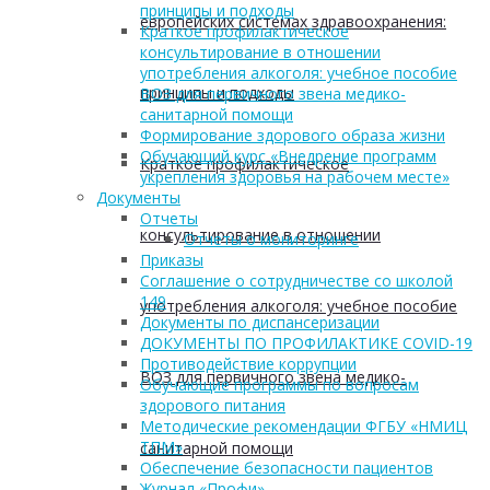
принципы и подходы
европейских системах здравоохранения:
Краткое профилактическое
консультирование в отношении
употребления алкоголя: учебное пособие
принципы и подходы
ВОЗ для первичного звена медико-
санитарной помощи
Формирование здорового образа жизни
Обучающий курс «Внедрение программ
Краткое профилактическое
укрепления здоровья на рабочем месте»
Документы
Отчеты
консультирование в отношении
Отчеты о мониторинге
Приказы
Соглашение о сотрудничестве со школой
149
употребления алкоголя: учебное пособие
Документы по диспансеризации
ДОКУМЕНТЫ ПО ПРОФИЛАКТИКЕ COVID-19
Противодействие коррупции
ВОЗ для первичного звена медико-
Обучающие программы по вопросам
здорового питания
Методические рекомендации ФГБУ «НМИЦ
ТПМ»
санитарной помощи
Обеспечение безопасности пациентов
Журнал «Профи»