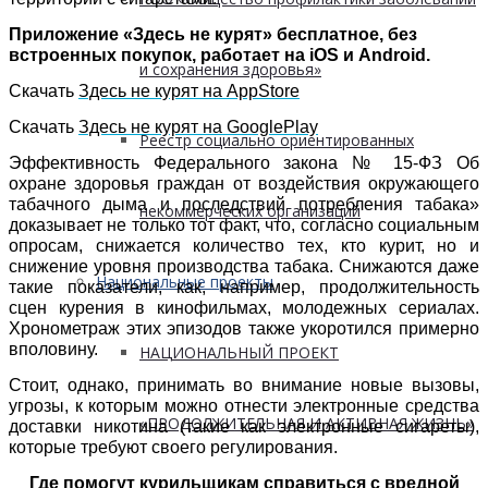
Приложение «Здесь не курят» бесплатное, без
встроенных покупок, работает на iOS и Android.
и сохранения здоровья»
Скачать
Здесь не курят на AppStore
Скачать
Здесь не курят на GooglePlay
Реестр социально ориентированных
Эффективность Федерального закона № 15-ФЗ Об
охране здоровья граждан от воздействия окружающего
табачного дыма и последствий потребления табака»
некоммерческих организаций
доказывает не только тот факт, что, согласно социальным
опросам, снижается количество тех, кто курит, но и
снижение уровня производства табака. Снижаются даже
Национальные проекты
такие показатели, как, например, продолжительность
сцен курения в кинофильмах, молодежных сериалах.
Хронометраж этих эпизодов также укоротился примерно
вполовину.
НАЦИОНАЛЬНЫЙ ПРОЕКТ
Стоит, однако, принимать во внимание новые вызовы,
угрозы, к которым можно отнести электронные средства
«ПРОДОЛЖИТЕЛЬНАЯ И АКТИВНАЯ ЖИЗНЬ»
доставки никотина (такие как электронные сигареты),
которые требуют своего регулирования.
Где помогут курильщикам справиться с вредной