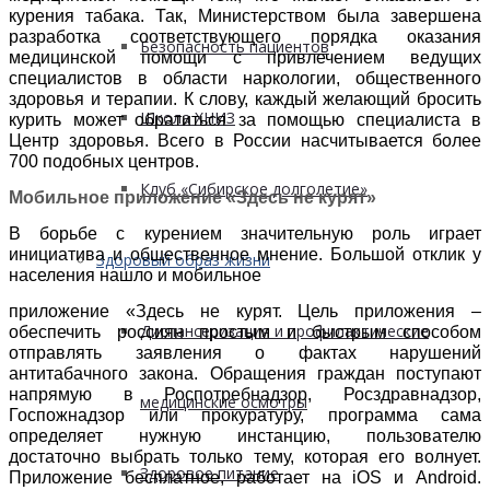
курения табака. Так, Министерством была завершена
разработка соответствующего порядка оказания
Безопасность пациентов
медицинской помощи с привлечением ведущих
специалистов в области наркологии, общественного
здоровья и терапии. К слову, каждый желающий бросить
Школа ХНИЗ
курить может обратиться за помощью специалиста в
Центр здоровья. Всего в России насчитывается более
700 подобных центров.
Клуб «Сибирское долголетие»
Мобильное приложение «Здесь не курят»
В борьбе с курением значительную роль играет
инициатива и общественное мнение. Большой отклик у
Здоровый образ жизни
населения нашло и мобильное
приложение «Здесь не курят. Цель приложения –
Диспансеризация и профилактические
обеспечить россиян простым и быстрым способом
отправлять заявления о фактах нарушений
антитабачного закона. Обращения граждан поступают
напрямую в Роспотребнадзор, Росздравнадзор,
медицинские осмотры
Госпожнадзор или прокуратуру, программа сама
определяет нужную инстанцию, пользователю
достаточно выбрать только тему, которая его волнует.
Здоровое питание
Приложение бесплатное, работает на iOS и Android.