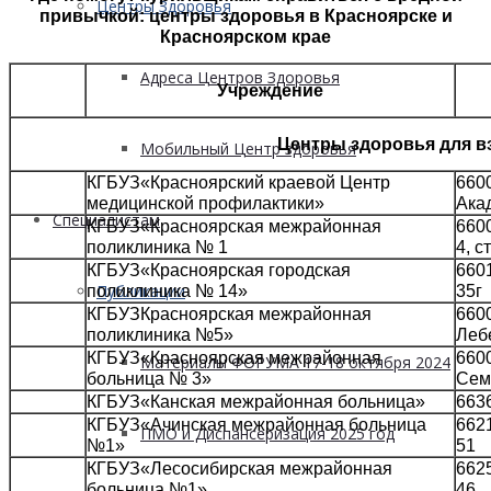
Центры Здоровья
привычкой: центры здоровья в Красноярске и
Красноярском крае
Адреса Центров Здоровья
Учреждение
Центры здоровья для в
Мобильный Центр здоровья
КГБУЗ«Красноярский краевой Центр
6600
медицинской профилактики»
Ака
Cпециалистам
КГБУЗ«Красноярская межрайонная
6600
поликлиника № 1
4, с
КГБУЗ«Красноярская городская
6601
Публикации
поликлиника № 14»
35г
КГБУЗКрасноярская межрайонная
6600
поликлиника №5»
Леб
КГБУЗ«Красноярская межрайонная
6600
Материалы ФОРУМА 17-18 октября 2024
больница № 3»
Сем
КГБУЗ«Канская межрайонная больница»
6636
КГБУЗ«Ачинская межрайонная больница
6621
ПМО и Диспансеризация 2025 год
№1»
51
КГБУЗ«Лесосибирская межрайонная
6625
больница №1»
46