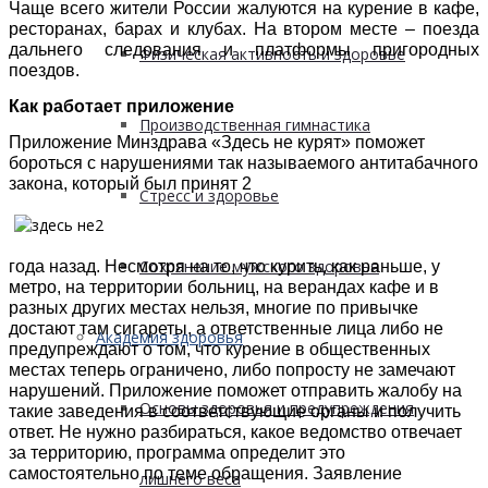
Чаще всего жители России жалуются на курение в кафе,
ресторанах, барах и клубах. На втором месте – поезда
дальнего следования и платформы пригородных
Физическая активность и здоровье
поездов.
Как работает приложение
Производственная гимнастика
Приложение Минздрава «Здесь не курят» поможет
бороться с нарушениями так называемого антитабачного
закона, который был принят 2
Стресс и здоровье
Сохранение мужского здоровья
года назад. Несмотря на то, что курить, как раньше, у
метро, на территории больниц, на верандах кафе и в
разных других местах нельзя, многие по привычке
достают там сигареты, а ответственные лица либо не
Академия здоровья
предупреждают о том, что курение в общественных
местах теперь ограничено, либо попросту не замечают
нарушений. Приложение
поможет отправить жалобу на
Основы здоровья и предупреждения
такие заведения в соответствующие органы и получить
ответ. Н
е нужно разбираться, какое ведомство отвечает
за территорию, программа определит это
самостоятельно по теме обращения. Заявление
лишнего веса