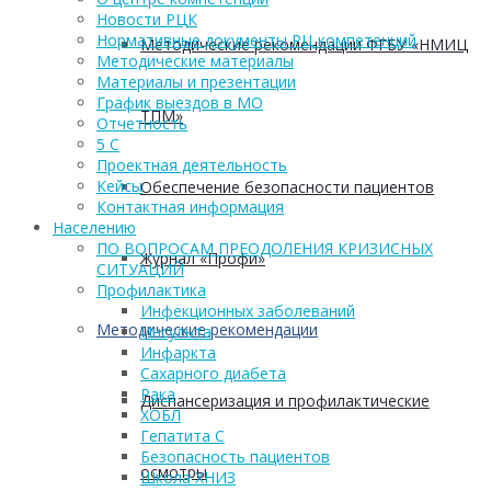
Новости РЦК
Нормативные документы РЦ компетенций
Методические рекомендации ФГБУ «НМИЦ
Методические материалы
Материалы и презентации
График выездов в МО
ТПМ»
Отчетность
5 С
Проектная деятельность
Кейсы
Обеспечение безопасности пациентов
Контактная информация
Населению
ПО ВОПРОСАМ ПРЕОДОЛЕНИЯ КРИЗИСНЫХ
Журнал «Профи»
СИТУАЦИЙ
Профилактика
Инфекционных заболеваний
Методические рекомендации
Инсульта
Инфаркта
Сахарного диабета
Рака
Диспансеризация и профилактические
ХОБЛ
Гепатита С
Безопасность пациентов
осмотры
Школа ХНИЗ