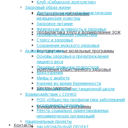
Клуб «Сибирское долголетие»
Здоровый образ жизни
Диспансеризация и профилактические
Диспансерное наблюдение
медицинские осмотры
Здоровое питание
Физическая активность и здоровье
Профилактика ХНИЗ и формирование ЗОЖ
Производственная гимнастика
Стресс и здоровье
Сохранение мужского здоровья
Корпоративные модельные программы
Академия здоровья
Основы здоровья и предупреждения
лишнего веса
Пищевые привычки подростков
укрепления общественного здоровья
Вред курения
Мифы о диабете
Курение во время беременности
Центры здоровья
Запись занятия в дистанционной школе
Взаимодействие с СОНКО
РОО «Общество профилактики заболеваний
и сохранения здоровья»
Муниципальные программы
Реестр социально ориентированных
некоммерческих организаций
Национальные проекты
Контакты
НАЦИОНАЛЬНЫЙ ПРОЕКТ