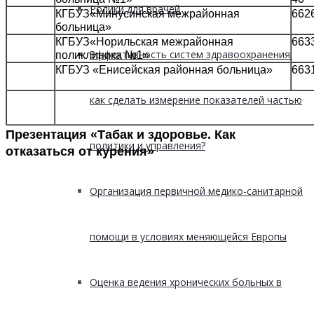
Ролики для врачей
КГБУЗ«Минусинская межрайонная
662
больница»
КГБУЗ«Норильская межрайонная
6633
Эффективность систем здравоохранения:
поликлиника №1»
КГБУЗ «Енисейская районная больница»
6631
как сделать измерение показателей частью
Презентация «Табак и здоровье. Как
политики и управления?
отказаться от курения»
Организация первичной медико-санитарной
помощи в условиях меняющейся Европы
Оценка ведения хронических больных в