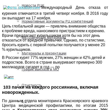
Новости РЦК
Международный День отказа от
курения отмечается в третий четверг ноября. В 2016 году
он выпадает на 17 ноября.
Нормативные документы РЦ компетенций
Цель глобальной акции — привлечь внимание общества
к проблеме вреда, наносимого пристрастием к курению.
Врачи предлагают курильщикам хотя бы на этот день
Методические материалы
отказаться от вредной привычки. Однако, по статистике,
бросить курить с первой попытки получается у менее 20
% курильщиков.
Материалы и презентации
В России курят 77% мужчин, 27% женщин и 42% детей и
подростков. Всего в стране выкуривают примерно 300
миллиардов сигарет в год — по
График выездов в МО
Отчетность
103 пачки на каждого россиянина, включая
новорожденных.
По данным отдела мониторинга Красноярского краевого
5 С
Центра медицинской профилактики, по итогам 2015