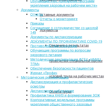
Обучающий курс «Внедрение программ
укрепления здоровья на рабочем месте»
Документы
Отчеты
Уставные документы
Отчеты о мониторинге
Приказы
Соглашение о сотрудничестве со школой
Документы
149
Документы по диспансеризации
ДОКУМЕНТЫ ПО ПРОФИЛАКТИКЕ COVID-19
Сведения о результатах
Противодействие коррупции
Обучающие программы по вопросам
здорового питания
Методические рекомендации ФГБУ «НМИЦ
проведения специальной оценки
ТПМ»
Обеспечение безопасности пациентов
Журнал «Профи»
условий труда на рабочих местах
Методические рекомендации
Диспансеризация и профилактические
осмотры
Диспансерное наблюдение
Оплата труда
Профилактика ХНИЗ и формирование ЗОЖ
Корпоративные модельные программы
укрепления общественного здоровья