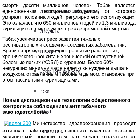
смерти десяти миллионов человек. Табак является
Инфекционных заболеваний
единственным легальным продуктом, от которого
умирает половина людей, регулярно его использующих.
Это означает, что 650 миллионов людей из 1,3 миллиарда
курильщиков в мире умрет преждевременной смертью.
Инсульта
Табак увеличивает риск развития тяжелых
респираторных и сердечно- сосудистых заболеваний.
Врачи напрямую связывают развитие рака легких,
Инфаркта
хронического бронхита и хронической обструктивной
болезнью легких (ХОБЛ) с курением. Более 60%
некурящих минимум час в неделю вынуждены дышать
Сахарного диабета
воздухом, отравленным табачным дымом, становясь при
этом пассивными курильщиками.
Рака
Новые дистанционные технологии общественного
контроля за соблюдением антитабачного
ХОБЛ
законодательства
Министерство здравоохранения проводит
активную работу по повышению качества оказания
Гепатита С
медицинской помощи тем, кто желает отказаться от