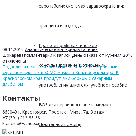
европейских системах здравоохранения:
принципы и подходы
Краткое профилактическое
08.11.2016
Аналитические материалы
Татьяна
Шокарева
Комментарии
к записи День отказа от курения 2016
отключены
консультирование в отношении
Подведены первые итоги пользования СМС-сервисами
«Бросаем курить» и «СМС маме» в Красноярском крае
В
Красноярском крае пройдут Дни борьбы с сахарным
диабетом
употребления алкоголя: учебное пособие
Контакты
ВОЗ для первичного звена медико-
660049 г. Красноярск, Проспект Мира, 7а, 3 этаж
+7 (391) 212-38-38
krascmp@yandex.ru
санитарной помощи