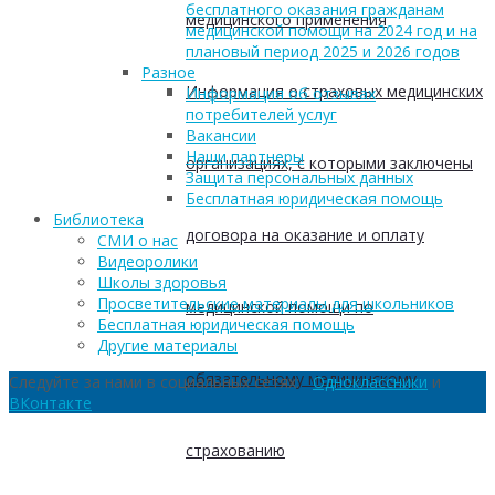
бесплатного оказания гражданам
медицинского применения
медицинской помощи на 2024 год и на
плановый период 2025 и 2026 годов
Разное
Информация о страховых медицинских
Информация об отзывах
потребителей услуг
Вакансии
Наши партнеры
организациях, с которыми заключены
Защита персональных данных
Бесплатная юридическая помощь
Библиотека
договора на оказание и оплату
СМИ о нас
Видеоролики
Школы здоровья
Просветительские материалы для школьников
медицинской помощи по
Бесплатная юридическая помощь
Другие материалы
обязательному медицинскому
Следуйте за нами в социальных сетях:
Одноклассники
и
ВКонтакте
страхованию