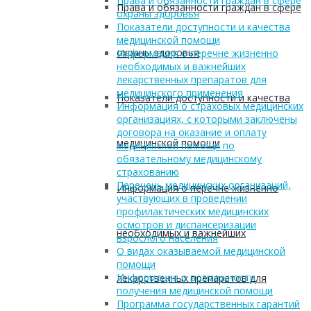
Права и обязанности граждан в сфере
Права и обязанности граждан в сфере
охраны здоровья
Показатели доступности и качества
медицинской помощи
охраны здоровья
Информация о перечне жизненно
необходимых и важнейших
лекарственных препаратов для
медицинского применения
Показатели доступности и качества
Информация о страховых медицинских
организациях, с которыми заключены
договора на оказание и оплату
медицинской помощи
медицинской помощи по
обязательному медицинскому
страхованию
Перечень медицинских организаций,
Информация о перечне жизненно
участвующих в проведении
профилактических медицинских
осмотров и диспансеризации
необходимых и важнейших
взрослого населения
О видах оказываемой медицинской
помощи
Информация о возможности
лекарственных препаратов для
получения медицинской помощи
Программа государственных гарантий