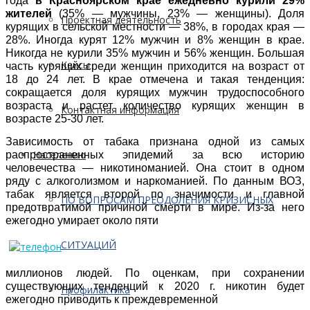
года
в Красноярском крае ежедневно курили 29%
жителей
(35% — мужчины, 23% — женщины). Доля
Проектная деятельность
курящих в сельской местности — 38%, в городах края —
28%. Иногда курят 12% мужчин и 8% женщин в крае.
Никогда не курили 35% мужчин и 56% женщин. Большая
Кейсы
часть курящих среди женщин приходится на возраст от
18 до 24 лет. В крае отмечена и такая тенденция:
сокращается доля курящих мужчин трудоспособного
возраста и растет количество курящих женщин в
Контактная информация
возрасте 25-30 лет.
Зависимость от табака признана одной из самых
Населению
распространенных эпидемий за всю историю
человечества — никотиноманией. Она стоит в одном
ряду с алкоголизмом и наркоманией. По данным ВОЗ,
табак является второй по значимости и главной
ПО ВОПРОСАМ ПРЕОДОЛЕНИЯ КРИЗИСНЫХ
предотвратимой причиной смерти в мире. Из-за него
ежегодно умирает около пяти
СИТУАЦИЙ
миллионов людей. По оценкам, при сохранении
существующих тенденций к 2020 г. никотин будет
Профилактика
ежегодно приводить к преждевременной