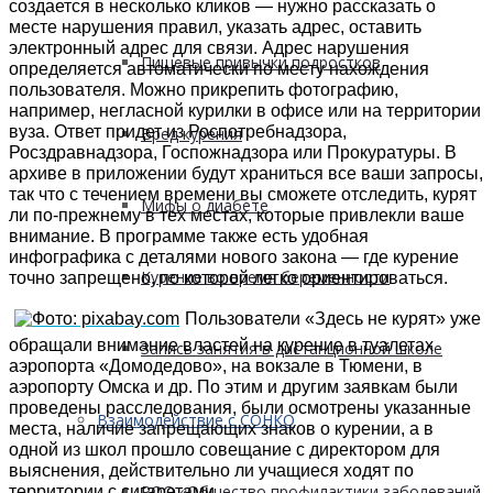
создается в несколько кликов — нужно рассказать о
месте нарушения правил, указать адрес, оставить
электронный адрес для связи. Адрес нарушения
Пищевые привычки подростков
определяется автоматически по месту нахождения
пользователя. Можно прикрепить фотографию,
например, негласной курилки в офисе или на территории
вуза. Ответ придет из Роспотребнадзора,
Вред курения
Росздравнадзора, Госпожнадзора или Прокуратуры.
В
архиве в приложении будут храниться все ваши запросы,
так что с течением времени вы сможете отследить, курят
Мифы о диабете
ли по-прежнему в тех местах, которые привлекли ваше
внимание.
В программе также есть удобная
инфографика с деталями нового закона — где курение
Курение во время беременности
точно запрещено, по которой легко ориентироваться.
Пользователи «Здесь не курят» уже
обращали внимание властей на курение в туалетах
Запись занятия в дистанционной школе
аэропорта «Домодедово», на вокзале в Тюмени, в
аэропорту Омска и др. По этим и другим заявкам были
проведены расследования, были осмотрены указанные
Взаимодействие с СОНКО
места, наличие запрещающих знаков о курении, а в
одной из школ прошло совещание с директором для
выяснения, действительно ли учащиеся ходят по
РОО «Общество профилактики заболеваний
территории с сигаретами.