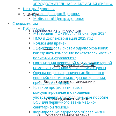
«ПРОДОЛЖИТЕЛЬНАЯ И АКТИВНАЯ ЖИЗНЬ»
Центры Здоровья
Адреса Центров Здоровья
О центре
Мобильный Центр здоровья
Cпециалистам
Публикации
Официальная информация
Материалы ФОРУМА 17-18 октября 2024
ПМО и Диспансеризация 2025 год
Ролики для врачей
О нас
Эффективность систем здравоохранения:
как сделать измерение показателей частью
политики и управления?
Организация первичной медико-санитарной
Структура ККЦОЗ и МП
помощи в условиях меняющейся Европы
Оценка ведения хронических больных в
европейских системах здравоохранения:
Вышестоящие организации и
принципы и подходы
Краткое профилактическое
консультирование в отношении
употребления алкоголя: учебное пособие
контролирующие органы
ВОЗ для первичного звена медико-
санитарной помощи
Формирование здорового образа жизни
Государственное задание