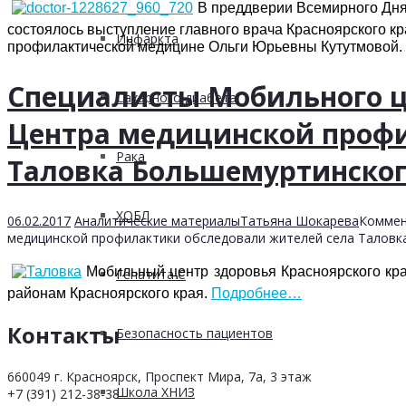
В преддверии Всемирного Дня
состоялось выступление главного врача Красноярского к
Инфаркта
профилактической медицине Ольги Юрьевны Кутутмовой.
Специалисты Мобильного ц
Сахарного диабета
Центра медицинской профи
Рака
Таловка Большемуртинског
ХОБЛ
06.02.2017
Аналитические материалы
Татьяна Шокарева
Коммен
медицинской профилактики обследовали жителей села Таловк
Мобильный центр здоровья Красноярского кр
Гепатита С
районам Красноярского края.
Подробнее…
Контакты
Безопасность пациентов
660049 г. Красноярск, Проспект Мира, 7а, 3 этаж
Школа ХНИЗ
+7 (391) 212-38-38