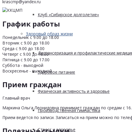
krascmp@yandex.ru
Клуб «Сибирское долголетие»
График работы
Здоровый образ жизни
Понедельник с 9.00 до 18.00
Вторник с 9.00 до 18.00
Среда с 9.00 до 18.00
Диспансеризация и профилактические медици
Четверг с 9.00 до 18.00
Пятница с 9.00 до 17.00
Суббота - выходной
Воскресенье - выходной
Здоровое питание
Прием граждан
Физическая активность и здоровье
Главный врач
Маркина Ольга Леонидовна принимает граждан по средам с 16.0
Производственная гимнастика
Прием ведется по записи. Записаться на прием можно по телеф
Полезные ссылки
Стресс и здоровье