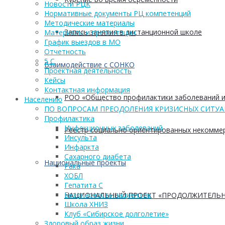
Новости РЦК
Нормативные документы РЦ компетенций
Методические материалы
Запись занятия в дистанционной школе
Материалы и презентации
График выездов в МО
Отчетность
5 С
Взаимодействие с СОНКО
Проектная деятельность
Кейсы
Контактная информация
РОО «Общество профилактики заболеваний и
Населению
ПО ВОПРОСАМ ПРЕОДОЛЕНИЯ КРИЗИСНЫХ СИТУ
Профилактика
Инфекционных заболеваний
Реестр социально ориентированных некоммер
Инсульта
Инфаркта
Сахарного диабета
Национальные проекты
Рака
ХОБЛ
Гепатита С
Безопасность пациентов
НАЦИОНАЛЬНЫЙ ПРОЕКТ «ПРОДОЛЖИТЕЛЬН
Школа ХНИЗ
Клуб «Сибирское долголетие»
Здоровый образ жизни