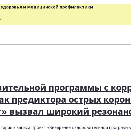
о здоровья и медицинской профилактики
人
вительной программы с кор
ак предиктора острых коро
т» вызвал широкий резонан
тарии
к записи Проект «Внедрение оздоровительной программы