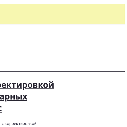
ректировкой
нарных
с
 с корректировкой