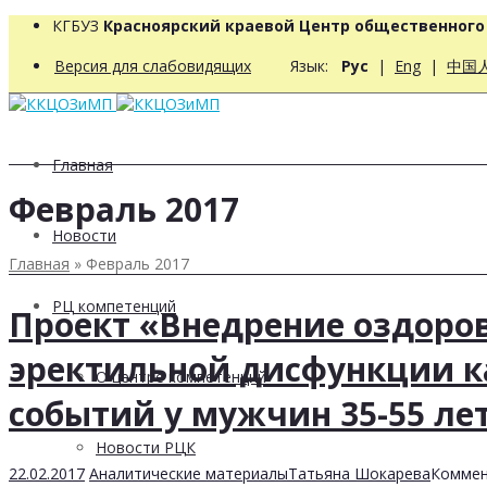
КГБУЗ
Красноярский краевой Центр общественног
Версия для слабовидящих
Язык:
Рус
|
Eng
|
中国
Главная
Февраль 2017
Новости
Главная
»
Февраль 2017
РЦ компетенций
Проект «Внедрение оздоро
эректильной дисфункции к
О центре компетенций
событий у мужчин 35-55 ле
Новости РЦК
22.02.2017
Аналитические материалы
Татьяна Шокарева
Коммен