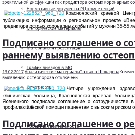
эректильной дисфункции как предиктора острых коронарных со
Нормативные документы РЦ компетенций
Красноярский краевой Цент
публикацию информации о региональном проекте «Внед
предиктора острых коронарных событий у мужчин 35-55 л
Методические материалы
Подписано соглашение о со
Материалы и презентации
раннему выявлению остеоп
График выездов в МО
13.02.2017
Аналитические материалы
Татьяна Шокарева
Коммен
выявлению остеопороза
отключены
Отчетность
Четыре учреждения здраво
клиническая больница, Красноярская краевая больниц
Ясенецкого подписали соглашение о сотрудничестве в
5 С
профилактической помощи пациентам с высоким риском о
Подписано соглашение о р
Проектная деятельность