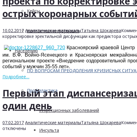
проекта по корректировке
острых коронарных событий
Кейсы
10.02.2017
Аналитические материалы
Татьяна Шокарева
Коммен
Контактная информация
корректировке эректильной дисфункции как предиктора острых
Красноярский краевой Центр 
Населению
им. В.Ф. Войно-Ясенецкого и Красноярская межрайон
региональном проекте «Внедрение оздоровительной прог
событий у мужчин 35-55 лет».
ПО ВОПРОСАМ ПРЕОДОЛЕНИЯ КРИЗИСНЫХ СИТУ
Подробнее…
Первый этап диспансеризац
Профилактика
один день
Инфекционных заболеваний
07.02.2017
Аналитические материалы
Татьяна Шокарева
Коммен
отключены
Инсульта