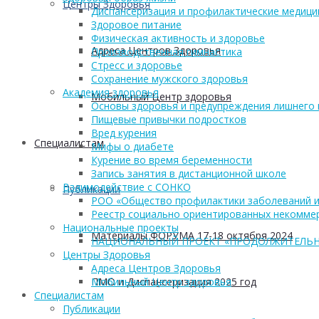
Центры Здоровья
Диспансеризация и профилактические медици
Здоровое питание
Физическая активность и здоровье
Адреса Центров Здоровья
Производственная гимнастика
Стресс и здоровье
Сохранение мужского здоровья
Академия здоровья
Мобильный Центр здоровья
Основы здоровья и предупреждения лишнего 
Пищевые привычки подростков
Вред курения
Cпециалистам
Мифы о диабете
Курение во время беременности
Запись занятия в дистанционной школе
Взаимодействие с СОНКО
Публикации
РОО «Общество профилактики заболеваний и
Реестр социально ориентированных некоммер
Национальные проекты
Материалы ФОРУМА 17-18 октября 2024
НАЦИОНАЛЬНЫЙ ПРОЕКТ «ПРОДОЛЖИТЕЛЬН
Центры Здоровья
Адреса Центров Здоровья
ПМО и Диспансеризация 2025 год
Мобильный Центр здоровья
Cпециалистам
Публикации