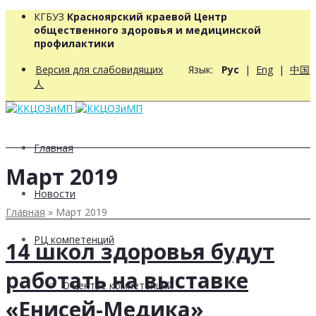
КГБУЗ
Красноярский краевой Центр
общественного здоровья и медицинской
профилактики
Версия для слабовидящих
Язык:
Рус
|
Eng
|
中国
人
Главная
Март 2019
Новости
Главная
»
Март 2019
РЦ компетенций
14 школ здоровья будут
работать на выставке
О центре компетенций
«Енисей-Медика»