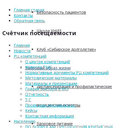
Главная старая
Безопасность пациентов
Контакты
Обратная связь
Школа ХНИЗ
Счётчик посещаемости
Главная
Клуб «Сибирское долголетие»
Новости
РЦ компетенций
О центре компетенций
Новости РЦК
Здоровый образ жизни
Нормативные документы РЦ компетенций
Методические материалы
Материалы и презентации
Диспансеризация и профилактические
График выездов в МО
Отчетность
5 С
Проектная деятельность
медицинские осмотры
Кейсы
Контактная информация
Населению
Здоровое питание
ПО ВОПРОСАМ ПРЕОДОЛЕНИЯ КРИЗИСНЫХ