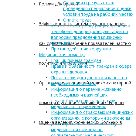
Сведения о результатах
Ролики для врачей
проведения специальной оценки
условий труда на рабочих местах
Оплата труда
Эффективность систем здравоохранения:
Контакты контролирующих органов и
телефоны доверия, консультации по
вопросам преодоления кризисных
ситуаций
как сделать измерение показателей частью
Противодействие коррупции
Медицинская помощь
График приема граждан
политики и управления?
Права и обязанности граждан в сфере
охраны здоровья
Показатели доступности и качества
Организация первичной медико-санитарной
медицинской помощи
Информация о перечне жизненно
необходимых и важнейших
лекарственных препаратов для
помощи в условиях меняющейся Европы
медицинского применения
Информация о страховых медицинских
организациях, с которыми заключены
Оценка ведения хронических больных в
договора на оказание и оплату
медицинской помощи по
обязательному медицинскому