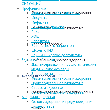
СИТУАЦИЙ
Профилактика
Физическая активность и здоровье
Инфекционных заболеваний
Инсульта
Инфаркта
Сахарного диабета
Производственная гимнастика
Рака
ХОБЛ
Гепатита С
Стресс и здоровье
Безопасность пациентов
Школа ХНИЗ
Клуб «Сибирское долголетие»
Здоровый образ жизни
Сохранение мужского здоровья
Диспансеризация и профилактические
медицинские осмотры
Здоровое питание
Академия здоровья
Физическая активность и здоровье
Производственная гимнастика
Стресс и здоровье
Основы здоровья и предупреждения
Сохранение мужского здоровья
Академия здоровья
Основы здоровья и предупреждения
лишнего веса
лишнего веса