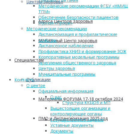
здорового питания
Центры Здоровья
Методические рекомендации ФГБУ «НМИЦ
ТПМ»
Обеспечение безопасности пациентов
Адреса Центров Здоровья
Журнал «Профи»
Методические рекомендации
Диспансеризация и профилактические
осмотры
Мобильный Центр здоровья
Диспансерное наблюдение
Профилактика ХНИЗ и формирование ЗОЖ
Корпоративные модельные программы
Cпециалистам
укрепления общественного здоровья
Центры здоровья
Муниципальные программы
Публикации
Контакты
О центре
Официальная информация
О нас
Материалы ФОРУМА 17-18 октября 2024
Структура ККЦОЗ и МП
Вышестоящие организации и
контролирующие органы
ПМО и Диспансеризация 2025 год
Государственное задание
Уставные документы
Документы