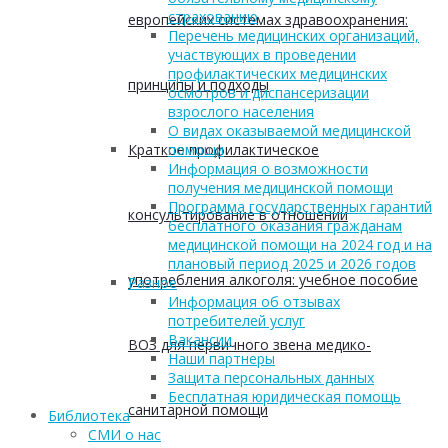
страхованию
европейских системах здравоохранения:
Перечень медицинских организаций,
участвующих в проведении
профилактических медицинских
принципы и подходы
осмотров и диспансеризации
взрослого населения
О видах оказываемой медицинской
Краткое профилактическое
помощи
Информация о возможности
получения медицинской помощи
Программа государственных гарантий
консультирование в отношении
бесплатного оказания гражданам
медицинской помощи на 2024 год и на
плановый период 2025 и 2026 годов
употребления алкоголя: учебное пособие
Разное
Информация об отзывах
потребителей услуг
Вакансии
ВОЗ для первичного звена медико-
Наши партнеры
Защита персональных данных
Бесплатная юридическая помощь
санитарной помощи
Библиотека
СМИ о нас