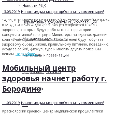
Новости РЦК
13.03.2019
Новости
Администратор
Оставить комментарий
14, 15, и
16 марта на медицинской выставке «Енисей-медика»
Нормативные документы РЦ компетенций
в МВДЦ «Сибирь» для красноярцев откроются Школы
здоровья, которые будут работать на территории
консультативной площадки Министерства здравоохранения
Методические материалы
края «Знаем, умеем, можем». Посетителей будут обучать
здоровому образу жизни, правильному питанию, поведению,
уходу за собой, физкультуре и многим другим полезным
вещам.
Подробнее…
Материалы и презентации
Мобильный центр
График выездов в МО
здоровья начнет работу г.
Бородино
Отчетность
11.03.2019
Новости
Администратор
Оставить комментарий
5 С
Красно
ярский краевой Центр медицинской профилактики