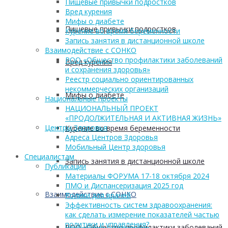
Пищевые привычки подростков
Вред курения
Мифы о диабете
Пищевые привычки подростков
Курение во время беременности
Запись занятия в дистанционной школе
Взаимодействие с СОНКО
РОО «Общество профилактики заболеваний
Вред курения
и сохранения здоровья»
Реестр социально ориентированных
некоммерческих организаций
Мифы о диабете
Национальные проекты
НАЦИОНАЛЬНЫЙ ПРОЕКТ
«ПРОДОЛЖИТЕЛЬНАЯ И АКТИВНАЯ ЖИЗНЬ»
Центры Здоровья
Курение во время беременности
Адреса Центров Здоровья
Мобильный Центр здоровья
Cпециалистам
Запись занятия в дистанционной школе
Публикации
Материалы ФОРУМА 17-18 октября 2024
ПМО и Диспансеризация 2025 год
Взаимодействие с СОНКО
Ролики для врачей
Эффективность систем здравоохранения:
как сделать измерение показателей частью
политики и управления?
РОО «Общество профилактики заболеваний