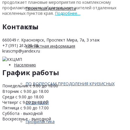
продолжает плановые мероприятия по комплексному
профилактическому обследованию жителей отдаленных
Проектная деятельность
населенных пунктов края.
Подробнее…
Контакты
Кейсы
660049 г. Красноярск, Проспект Мира, 7а, 3 этаж
+7 (391) 212-38-38
Контактная информация
krascmp@yandex.ru
Населению
График работы
ПО ВОПРОСАМ ПРЕОДОЛЕНИЯ КРИЗИСНЫХ
Понедельник с 9.00 до 18.00
Вторник с 9.00 до 18.00
Среда с 9.00 до 18.00
Четверг с 9.00 до 18.00
СИТУАЦИЙ
Пятница с 9.00 до 17.00
Суббота - выходной
Воскресенье - выходной
Профилактика