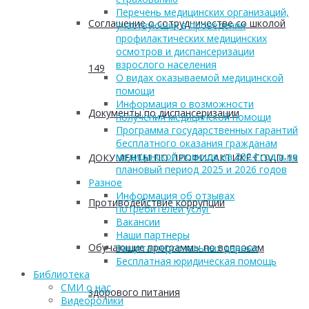
Перечень медицинских организаций,
Соглашение о сотрудничестве со школой
участвующих в проведении
профилактических медицинских
осмотров и диспансеризации
взрослого населения
149
О видах оказываемой медицинской
помощи
Информация о возможности
Документы по диспансеризации
получения медицинской помощи
Программа государственных гарантий
бесплатного оказания гражданам
медицинской помощи на 2024 год и на
ДОКУМЕНТЫ ПО ПРОФИЛАКТИКЕ COVID-19
плановый период 2025 и 2026 годов
Разное
Информация об отзывах
Противодействие коррупции
потребителей услуг
Вакансии
Наши партнеры
Обучающие программы по вопросам
Защита персональных данных
Бесплатная юридическая помощь
Библиотека
СМИ о нас
здорового питания
Видеоролики