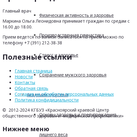
Главный врач
Физическая активность и здоровье
Маркина Ольга Леонидовна принимает граждан по средам с
16.00 до 18.00.
Производственная гимнастика
Прием ведется по записи. Записаться на прием можно по
телефону +7 (391) 212-38-38
Полезные ссылки
Стресс и здоровье
Главная страница
Сохранение мужского здоровья
Новости
Контакты
Обратная связь
Согласие на обработку персоональных данных
Академия здоровья
Политика конфидициальности
© 2012-2024 КГБУЗ «Красноярский краевой Центр
Основы здоровья и предупреждения
общественного здоровья и медицинской профилактики»
Нижнее меню
лишнего веса