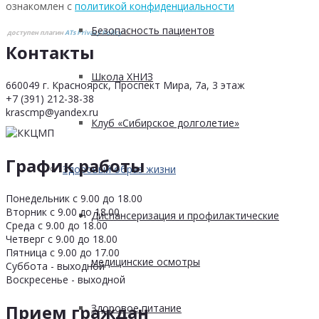
ознакомлен с
политикой конфиденциальности
Безопасность пациентов
доступен плагин
ATs Privacy Policy
©
Контакты
Школа ХНИЗ
660049 г. Красноярск, Проспект Мира, 7а, 3 этаж
+7 (391) 212-38-38
krascmp@yandex.ru
Клуб «Сибирское долголетие»
График работы
Здоровый образ жизни
Понедельник с 9.00 до 18.00
Вторник с 9.00 до 18.00
Диспансеризация и профилактические
Среда с 9.00 до 18.00
Четверг с 9.00 до 18.00
Пятница с 9.00 до 17.00
медицинские осмотры
Суббота - выходной
Воскресенье - выходной
Прием граждан
Здоровое питание