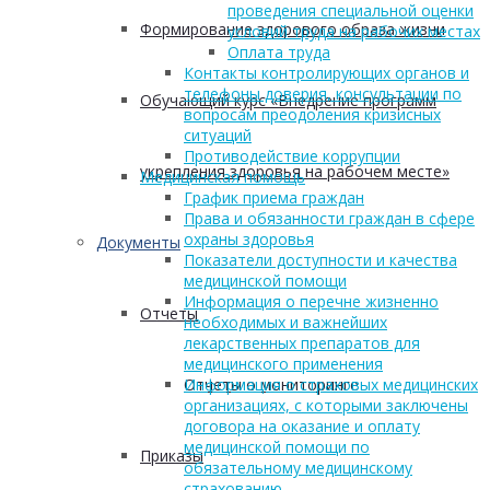
проведения специальной оценки
Формирование здорового образа жизни
условий труда на рабочих местах
Оплата труда
Контакты контролирующих органов и
телефоны доверия, консультации по
Обучающий курс «Внедрение программ
вопросам преодоления кризисных
ситуаций
Противодействие коррупции
укрепления здоровья на рабочем месте»
Медицинская помощь
График приема граждан
Права и обязанности граждан в сфере
охраны здоровья
Документы
Показатели доступности и качества
медицинской помощи
Информация о перечне жизненно
Отчеты
необходимых и важнейших
лекарственных препаратов для
медицинского применения
Отчеты о мониторинге
Информация о страховых медицинских
организациях, с которыми заключены
договора на оказание и оплату
медицинской помощи по
Приказы
обязательному медицинскому
страхованию