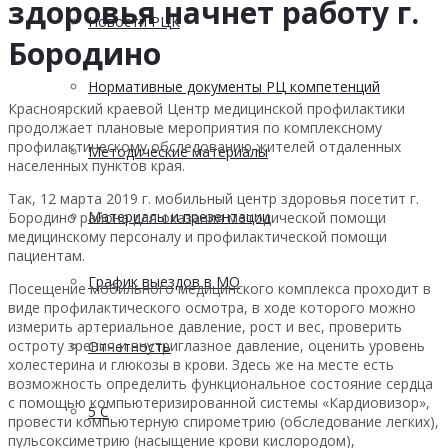
здоровья начнет работу г.
Новости РЦК
Бородино
Нормативные документы РЦ компетенций
Красно
ярский краевой Центр медицинской профилактики
продолжает плановые мероприятия по комплексному
профилактическому обследованию жителей отдаленных
Методические материалы
населенных пунктов края.
Так, 12 марта 2019 г. мобильный центр здоровья посетит г.
Материалы и презентации
Бородино района для оказания методической помощи
медицинскому персоналу и профилактической помощи
пациентам.
График выездов в МО
Посещение мобильного медицинского комплекса проходит в
виде профилактического осмотра, в ходе которого можно
измерить артериальное давление, рост и вес, проверить
остроту зрения и внутриглазное давление, оценить уровень
Отчетность
холестерина и глюкозы в крови. Здесь же на месте есть
возможность определить функциональное состояние сердца
с помощью компьютеризированной системы «Кардиовизор»,
5 С
провести компьютерную спирометрию (обследование легких),
пульсоксиметрию (насыщение крови кислородом),