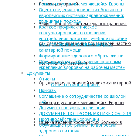
Ролики для врачей
помощи в условиях меняющейся Европы
Оценка ведения хронических больных в
европейских системах здравоохранения:
принципы и подходы
Эффективность систем здравоохранения:
Краткое профилактическое
консультирование в отношении
употребления алкоголя: учебное пособие
как сделать измерение показателей частью
ВОЗ для первичного звена медико-
санитарной помощи
Формирование здорового образа жизни
Обучающий курс «Внедрение программ
политики и управления?
укрепления здоровья на рабочем месте»
Документы
Отчеты
Организация первичной медико-санитарной
Отчеты о мониторинге
Приказы
Соглашение о сотрудничестве со школой
149
помощи в условиях меняющейся Европы
Документы по диспансеризации
ДОКУМЕНТЫ ПО ПРОФИЛАКТИКЕ COVID-19
Противодействие коррупции
Оценка ведения хронических больных в
Обучающие программы по вопросам
здорового питания