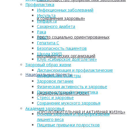
Профилактика
Инфекционных заболеваний
Инсульта
и сохранения здоровья»
Инфаркта
Сахарного диабета
Рака
Реестр социально ориентированных
ХОБЛ
Гепатита С
Безопасность пациентов
Школа ХНИЗ
некоммерческих организаций
Клуб «Сибирское долголетие»
Здоровый образ жизни
Диспансеризация и профилактические
Национальные проекты
медицинские осмотры
Здоровое питание
Физическая активность и здоровье
Производственная гимнастика
НАЦИОНАЛЬНЫЙ ПРОЕКТ
Стресс и здоровье
Сохранение мужского здоровья
Академия здоровья
«ПРОДОЛЖИТЕЛЬНАЯ И АКТИВНАЯ ЖИЗНЬ»
Основы здоровья и предупреждения
лишнего веса
Пищевые привычки подростков