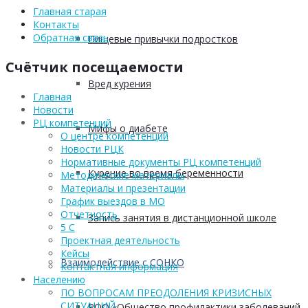
Главная старая
Контакты
Обратная связь
Пищевые привычки подростков
Счётчик посещаемости
Вред курения
Главная
Новости
РЦ компетенций
Мифы о диабете
О центре компетенций
Новости РЦК
Нормативные документы РЦ компетенций
Курение во время беременности
Методические материалы
Материалы и презентации
График выездов в МО
Отчетность
Запись занятия в дистанционной школе
5 С
Проектная деятельность
Кейсы
Взаимодействие с СОНКО
Контактная информация
Населению
ПО ВОПРОСАМ ПРЕОДОЛЕНИЯ КРИЗИСНЫХ
СИТУАЦИЙ
РОО «Общество профилактики заболеваний