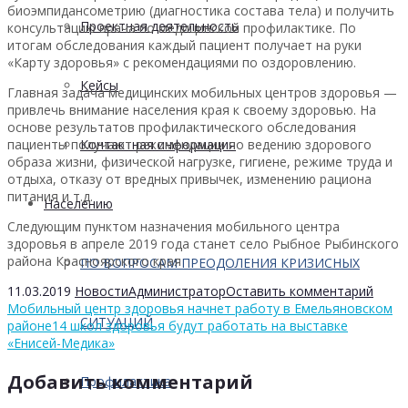
биоэмпидансометрию (диагностика состава тела) и получить
Проектная деятельность
консультацию врача по медицинской профилактике. По
итогам обследования каждый пациент получает на руки
«Карту здоровья» с рекомендациями по оздоровлению.
Кейсы
Главная задача медицинских мобильных центров здоровья —
привлечь внимание населения края к своему здоровью. На
основе результатов профилактического обследования
пациенты получают рекомендации по ведению здорового
Контактная информация
образа жизни, физической нагрузке, гигиене, режиме труда и
отдыха, отказу от вредных привычек, изменению рациона
питания и т.д.
Населению
Следующим пунктом назначения мобильного центра
здоровья в апреле 2019 года станет село Рыбное Рыбинского
района Красноярского края
ПО ВОПРОСАМ ПРЕОДОЛЕНИЯ КРИЗИСНЫХ
11.03.2019
Новости
Администратор
Оставить комментарий
Мобильный центр здоровья начнет работу в Емельяновском
СИТУАЦИЙ
районе
14 школ здоровья будут работать на выставке
«Енисей-Медика»
Добавить комментарий
Профилактика