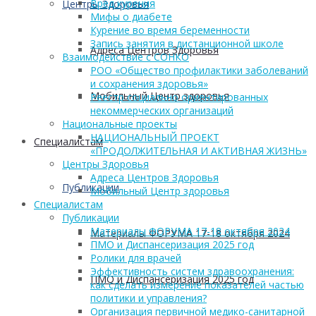
Вред курения
Центры Здоровья
Мифы о диабете
Курение во время беременности
Запись занятия в дистанционной школе
Адреса Центров Здоровья
Взаимодействие с СОНКО
РОО «Общество профилактики заболеваний
и сохранения здоровья»
Мобильный Центр здоровья
Реестр социально ориентированных
некоммерческих организаций
Национальные проекты
НАЦИОНАЛЬНЫЙ ПРОЕКТ
Cпециалистам
«ПРОДОЛЖИТЕЛЬНАЯ И АКТИВНАЯ ЖИЗНЬ»
Центры Здоровья
Адреса Центров Здоровья
Публикации
Мобильный Центр здоровья
Cпециалистам
Публикации
Материалы ФОРУМА 17-18 октября 2024
Материалы ФОРУМА 17-18 октября 2024
ПМО и Диспансеризация 2025 год
Ролики для врачей
Эффективность систем здравоохранения:
ПМО и Диспансеризация 2025 год
как сделать измерение показателей частью
политики и управления?
Организация первичной медико-санитарной