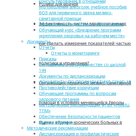
консультирование в отношении
Ролики для врачей
употребления алкоголя: учебное пособие
ВОЗ для первичного звена медико-
санитарной помощи
Эффективность систем здравоохранения:
Формирование здорового образа жизни
Обучающий курс «Внедрение программ
укрепления здоровья на рабочем месте»
Документы
как сделать измерение показателей частью
Отчеты
Отчеты о мониторинге
Приказы
политики и управления?
Соглашение о сотрудничестве со школой
149
Документы по диспансеризации
ДОКУМЕНТЫ ПО ПРОФИЛАКТИКЕ COVID-19
Организация первичной медико-санитарной
Противодействие коррупции
Обучающие программы по вопросам
здорового питания
помощи в условиях меняющейся Европы
Методические рекомендации ФГБУ «НМИЦ
ТПМ»
Обеспечение безопасности пациентов
Оценка ведения хронических больных в
Журнал «Профи»
Методические рекомендации
Диспансеризация и профилактические