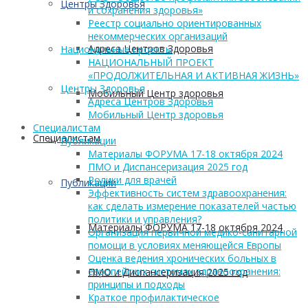
Центры Здоровья
и сохранения здоровья»
Реестр социально ориентированных
некоммерческих организаций
Адреса Центров Здоровья
Национальные проекты
НАЦИОНАЛЬНЫЙ ПРОЕКТ
«ПРОДОЛЖИТЕЛЬНАЯ И АКТИВНАЯ ЖИЗНЬ»
Центры Здоровья
Мобильный Центр здоровья
Адреса Центров Здоровья
Мобильный Центр здоровья
Cпециалистам
Cпециалистам
Публикации
Материалы ФОРУМА 17-18 октября 2024
ПМО и Диспансеризация 2025 год
Ролики для врачей
Публикации
Эффективность систем здравоохранения:
как сделать измерение показателей частью
политики и управления?
Материалы ФОРУМА 17-18 октября 2024
Организация первичной медико-санитарной
помощи в условиях меняющейся Европы
Оценка ведения хронических больных в
европейских системах здравоохранения:
ПМО и Диспансеризация 2025 год
принципы и подходы
Краткое профилактическое