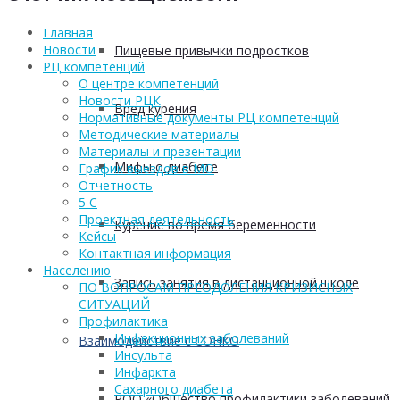
Главная
Новости
Пищевые привычки подростков
РЦ компетенций
О центре компетенций
Новости РЦК
Вред курения
Нормативные документы РЦ компетенций
Методические материалы
Материалы и презентации
Мифы о диабете
График выездов в МО
Отчетность
5 С
Проектная деятельность
Курение во время беременности
Кейсы
Контактная информация
Населению
Запись занятия в дистанционной школе
ПО ВОПРОСАМ ПРЕОДОЛЕНИЯ КРИЗИСНЫХ
СИТУАЦИЙ
Профилактика
Инфекционных заболеваний
Взаимодействие с СОНКО
Инсульта
Инфаркта
Сахарного диабета
РОО «Общество профилактики заболеваний