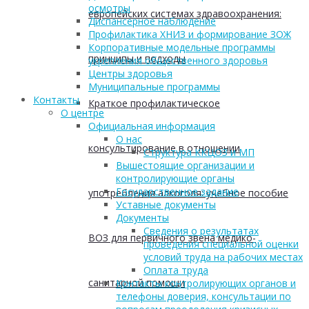
осмотры
европейских системах здравоохранения:
Диспансерное наблюдение
Профилактика ХНИЗ и формирование ЗОЖ
Корпоративные модельные программы
принципы и подходы
укрепления общественного здоровья
Центры здоровья
Муниципальные программы
Контакты
Краткое профилактическое
О центре
Официальная информация
О нас
консультирование в отношении
Структура ККЦОЗ и МП
Вышестоящие организации и
контролирующие органы
Государственное задание
употребления алкоголя: учебное пособие
Уставные документы
Документы
Сведения о результатах
ВОЗ для первичного звена медико-
проведения специальной оценки
условий труда на рабочих местах
Оплата труда
санитарной помощи
Контакты контролирующих органов и
телефоны доверия, консультации по