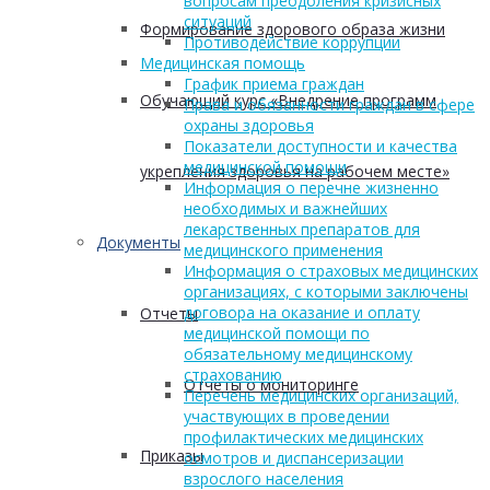
вопросам преодоления кризисных
ситуаций
Формирование здорового образа жизни
Противодействие коррупции
Медицинская помощь
График приема граждан
Обучающий курс «Внедрение программ
Права и обязанности граждан в сфере
охраны здоровья
Показатели доступности и качества
медицинской помощи
укрепления здоровья на рабочем месте»
Информация о перечне жизненно
необходимых и важнейших
лекарственных препаратов для
Документы
медицинского применения
Информация о страховых медицинских
организациях, с которыми заключены
договора на оказание и оплату
Отчеты
медицинской помощи по
обязательному медицинскому
страхованию
Отчеты о мониторинге
Перечень медицинских организаций,
участвующих в проведении
профилактических медицинских
Приказы
осмотров и диспансеризации
взрослого населения