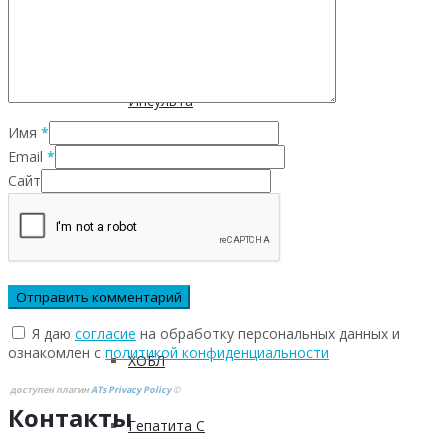
Инфекционных заболеваний
Инсульта
Имя
*
Email
*
Инфаркта
Сайт
Сахарного диабета
Рака
Я даю
согласие
на обработку персональных данных и
ознакомлен с
политикой конфиденциальности
ХОБЛ
доступен плагин
ATs Privacy Policy
©
Контакты
Гепатита С