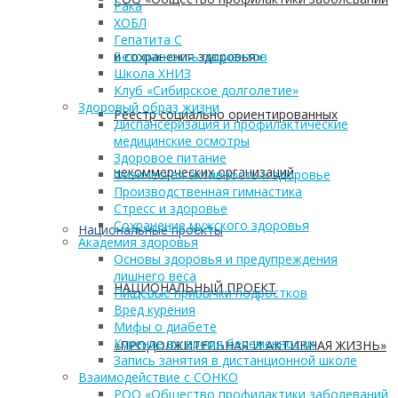
Рака
ХОБЛ
Гепатита С
и сохранения здоровья»
Безопасность пациентов
Школа ХНИЗ
Клуб «Сибирское долголетие»
Здоровый образ жизни
Реестр социально ориентированных
Диспансеризация и профилактические
медицинские осмотры
Здоровое питание
некоммерческих организаций
Физическая активность и здоровье
Производственная гимнастика
Стресс и здоровье
Сохранение мужского здоровья
Национальные проекты
Академия здоровья
Основы здоровья и предупреждения
лишнего веса
НАЦИОНАЛЬНЫЙ ПРОЕКТ
Пищевые привычки подростков
Вред курения
Мифы о диабете
Курение во время беременности
«ПРОДОЛЖИТЕЛЬНАЯ И АКТИВНАЯ ЖИЗНЬ»
Запись занятия в дистанционной школе
Взаимодействие с СОНКО
РОО «Общество профилактики заболеваний