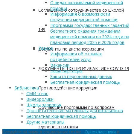
О видах оказываемой медицинской
помощи
Соглашение о сотрудничестве со школой
Информация о возможности
получения медицинской помощи
Программа государственных гарантий
149
бесплатного оказания гражданам
медицинской помощи на 2024 год и на
плановый период 2025 и 2026 годов
Разное
Документы по диспансеризации
Информация об отзывах
потребителей услуг
Вакансии
ДОКУМЕНТЫ ПО ПРОФИЛАКТИКЕ COVID-19
Наши партнеры
Защита персональных данных
Бесплатная юридическая помощь
Противодействие коррупции
Библиотека
СМИ о нас
Видеоролики
Школы здоровья
Обучающие программы по вопросам
Просветительские материалы для школьников
Бесплатная юридическая помощь
Другие материалы
здорового питания
Следуйте за нами в социальных сетях:
Одноклассники
и