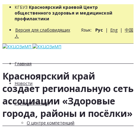
КГБУЗ
Красноярский краевой Центр
общественного здоровья и медицинской
профилактики
Версия для слабовидящих
Язык:
Рус
|
Eng
|
中国
人
Главная
Красноярский край
Новости
создает региональную сеть
ассоциации «Здоровые
РЦ компетенций
города, районы и посёлки»
О центре компетенций