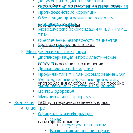
Документы по диспансеризации
европейских системах здравоохранения:
ДОКУМЕНТЫ ПО ПРОФИЛАКТИКЕ COVID-19
Противодействие коррупции
Обучающие программы по вопросам
здорового питания
принципы и подходы
Методические рекомендации ФГБУ «НМИЦ
ТПМ»
Обеспечение безопасности пациентов
Краткое профилактическое
Журнал «Профи»
Методические рекомендации
Диспансеризация и профилактические
осмотры
консультирование в отношении
Диспансерное наблюдение
Профилактика ХНИЗ и формирование ЗОЖ
Корпоративные модельные программы
употребления алкоголя: учебное пособие
укрепления общественного здоровья
Центры здоровья
Муниципальные программы
ВОЗ для первичного звена медико-
Контакты
О центре
Официальная информация
О нас
санитарной помощи
Структура ККЦОЗ и МП
Вышестоящие организации и