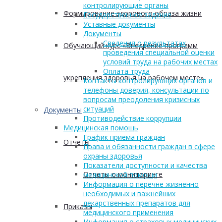
контролирующие органы
Формирование здорового образа жизни
Государственное задание
Уставные документы
Документы
Сведения о результатах
Обучающий курс «Внедрение программ
проведения специальной оценки
условий труда на рабочих местах
Оплата труда
укрепления здоровья на рабочем месте»
Контакты контролирующих органов и
телефоны доверия, консультации по
вопросам преодоления кризисных
ситуаций
Документы
Противодействие коррупции
Медицинская помощь
График приема граждан
Отчеты
Права и обязанности граждан в сфере
охраны здоровья
Показатели доступности и качества
Отчеты о мониторинге
медицинской помощи
Информация о перечне жизненно
необходимых и важнейших
лекарственных препаратов для
Приказы
медицинского применения
Информация о страховых медицинских