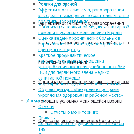
Ролики для врачей
Ролики для врачей
Эффективность систем здравоохранения:
как сделать измерение показателей частью
политики и управления?
Эффективность систем здравоохранения:
Организация первичной медико-санитарной
помощи в условиях меняющейся Европы
Оценка ведения хронических больных в
как сделать измерение показателей частью
европейских системах здравоохранения:
принципы и подходы
Краткое профилактическое
консультирование в отношении
политики и управления?
употребления алкоголя: учебное пособие
ВОЗ для первичного звена медико-
санитарной помощи
Организация первичной медико-санитарной
Формирование здорового образа жизни
Обучающий курс «Внедрение программ
укрепления здоровья на рабочем месте»
Документы
помощи в условиях меняющейся Европы
Отчеты
Отчеты о мониторинге
Приказы
Оценка ведения хронических больных в
Соглашение о сотрудничестве со школой
149