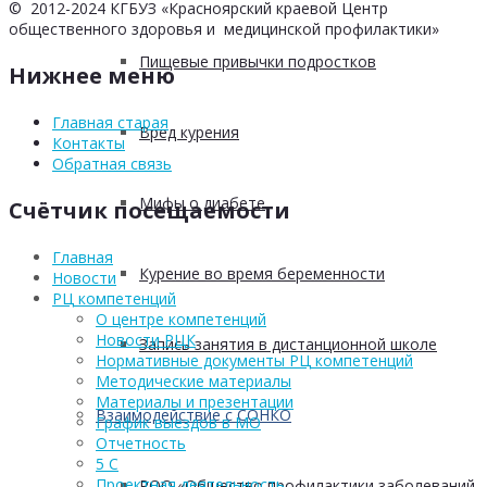
© 2012-2024 КГБУЗ «Красноярский краевой Центр
общественного здоровья и медицинской профилактики»
Пищевые привычки подростков
Нижнее меню
Главная старая
Вред курения
Контакты
Обратная связь
Мифы о диабете
Счётчик посещаемости
Главная
Курение во время беременности
Новости
РЦ компетенций
О центре компетенций
Новости РЦК
Запись занятия в дистанционной школе
Нормативные документы РЦ компетенций
Методические материалы
Материалы и презентации
Взаимодействие с СОНКО
График выездов в МО
Отчетность
5 С
Проектная деятельность
РОО «Общество профилактики заболеваний