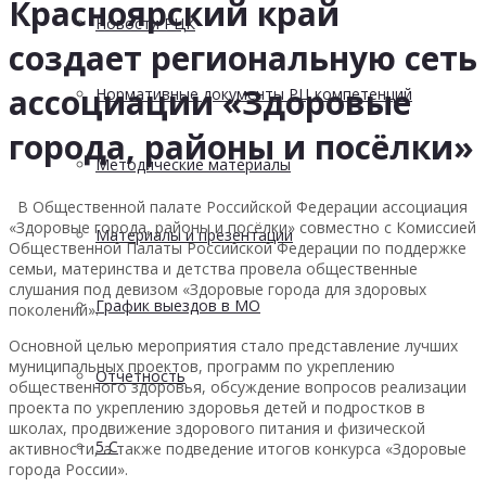
Красноярский край
Новости РЦК
создает региональную сеть
ассоциации «Здоровые
Нормативные документы РЦ компетенций
города, районы и посёлки»
Методические материалы
В Общественной палате Российской Федерации ассоциация
«Здоровые города, районы и посёлки» совместно с Комиссией
Материалы и презентации
Общественной Палаты Российской Федерации по поддержке
семьи, материнства и детства провела общественные
слушания под девизом «Здоровые города для здоровых
График выездов в МО
поколений».
Основной целью мероприятия стало представление лучших
муниципальных проектов, программ по укреплению
Отчетность
общественного здоровья, обсуждение вопросов реализации
проекта по укреплению здоровья детей и подростков в
школах, продвижение здорового питания и физической
5 С
активности, а также подведение итогов конкурса «Здоровые
города России».