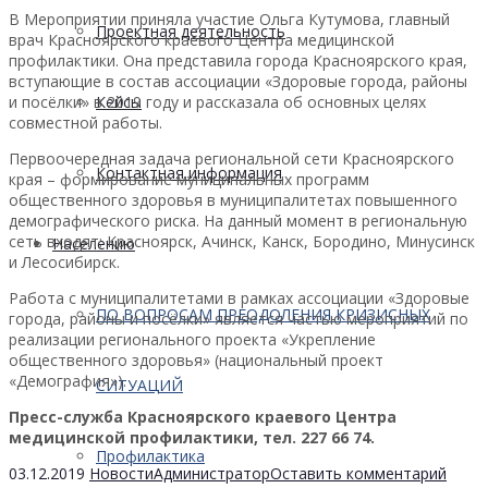
В Мероприятии приняла участие Ольга Кутумова, главный
Проектная деятельность
врач Красноярского краевого Центра медицинской
профилактики. Она представила города Красноярского края,
вступающие в состав ассоциации «Здоровые города, районы
и посёлки» в 2019 году и рассказала об основных целях
Кейсы
совместной работы.
Первоочередная задача региональной сети Красноярского
Контактная информация
края – формирование муниципальных программ
общественного здоровья в муниципалитетах повышенного
демографического риска. На данный момент в региональную
сеть входят: Красноярск, Ачинск, Канск, Бородино, Минусинск
Населению
и Лесосибирск.
Работа с муниципалитетами в рамках ассоциации «Здоровые
ПО ВОПРОСАМ ПРЕОДОЛЕНИЯ КРИЗИСНЫХ
города, районы и посёлки» является частью мероприятий по
реализации регионального проекта «Укрепление
общественного здоровья» (национальный проект
«Демография»).
СИТУАЦИЙ
Пресс-служба Красноярского краевого Центра
медицинской профилактики, тел. 227 66 74.
Профилактика
03.12.2019
Новости
Администратор
Оставить комментарий