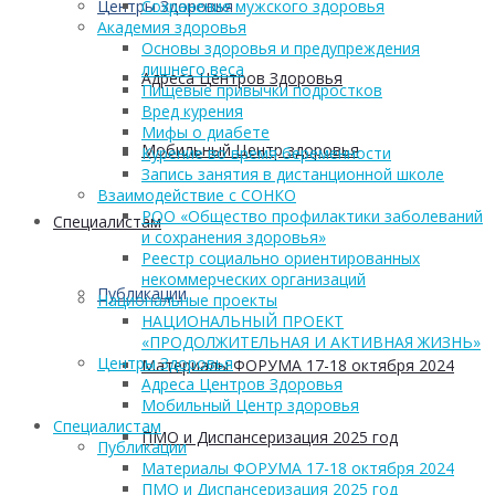
Центры Здоровья
Сохранение мужского здоровья
Академия здоровья
Основы здоровья и предупреждения
лишнего веса
Адреса Центров Здоровья
Пищевые привычки подростков
Вред курения
Мифы о диабете
Мобильный Центр здоровья
Курение во время беременности
Запись занятия в дистанционной школе
Взаимодействие с СОНКО
РОО «Общество профилактики заболеваний
Cпециалистам
и сохранения здоровья»
Реестр социально ориентированных
некоммерческих организаций
Публикации
Национальные проекты
НАЦИОНАЛЬНЫЙ ПРОЕКТ
«ПРОДОЛЖИТЕЛЬНАЯ И АКТИВНАЯ ЖИЗНЬ»
Центры Здоровья
Материалы ФОРУМА 17-18 октября 2024
Адреса Центров Здоровья
Мобильный Центр здоровья
Cпециалистам
ПМО и Диспансеризация 2025 год
Публикации
Материалы ФОРУМА 17-18 октября 2024
ПМО и Диспансеризация 2025 год