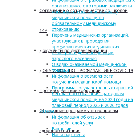
организациях, с которыми заключены
Соглашение о сотрудничестве со школой
договора на оказание и оплату
медицинской помощи по
обязательному медицинскому
страхованию
149
Перечень медицинских организаций,
участвующих в проведении
профилактических медицинских
Документы по диспансеризации
осмотров и диспансеризации
взрослого населения
О видах оказываемой медицинской
помощи
ДОКУМЕНТЫ ПО ПРОФИЛАКТИКЕ COVID-19
Информация о возможности
получения медицинской помощи
Программа государственных гарантий
Противодействие коррупции
бесплатного оказания гражданам
медицинской помощи на 2024 год и на
плановый период 2025 и 2026 годов
Обучающие программы по вопросам
Разное
Информация об отзывах
потребителей услуг
Вакансии
здорового питания
Наши партнеры