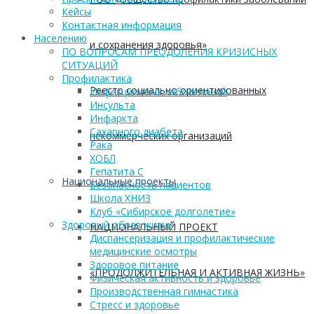
Кейсы
Контактная информация
Населению
и сохранения здоровья»
ПО ВОПРОСАМ ПРЕОДОЛЕНИЯ КРИЗИСНЫХ
СИТУАЦИЙ
Профилактика
Реестр социально ориентированных
Инфекционных заболеваний
Инсульта
Инфаркта
Сахарного диабета
некоммерческих организаций
Рака
ХОБЛ
Гепатита С
Национальные проекты
Безопасность пациентов
Школа ХНИЗ
Клуб «Сибирское долголетие»
Здоровый образ жизни
НАЦИОНАЛЬНЫЙ ПРОЕКТ
Диспансеризация и профилактические
медицинские осмотры
Здоровое питание
«ПРОДОЛЖИТЕЛЬНАЯ И АКТИВНАЯ ЖИЗНЬ»
Физическая активность и здоровье
Производственная гимнастика
Стресс и здоровье