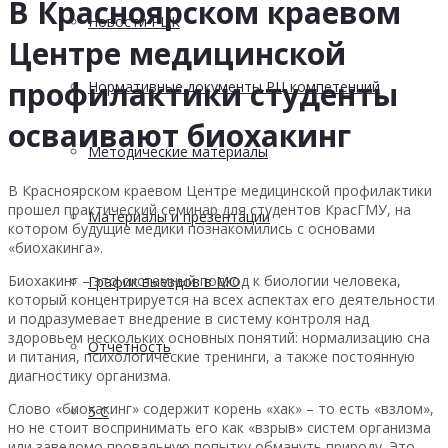
В Красноярском краевом
Новости РЦК
Центре медицинской
профилактики студенты
Нормативные документы РЦ компетенций
осваивают биохакинг
Методические материалы
В Красноярском краевом Центре медицинской профилактики
прошел практический семинар для студентов КрасГМУ, на
Материалы и презентации
котором будущие медики познакомились с основами
«биохакинга».
Биохакинг – это системный подход к биологии человека,
График выездов в МО
который концентрируется на всех аспектах его деятельности
и подразумевает внедрение в систему контроля над
здоровьем нескольких основных понятий: нормализацию сна
Отчетность
и питания, психологические тренинги, а также постоянную
диагностику организма.
Слово «биохакинг» содержит корень «хак» – то есть «взлом»,
5 С
но не стоит воспринимать его как «взрыв» систем организма
или заведомо провальную попытку обмануть природу. Это,