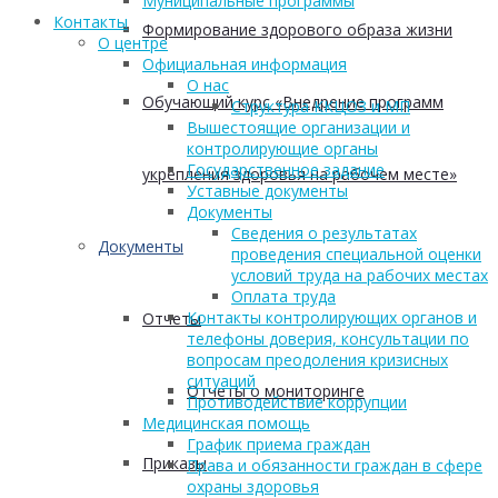
Муниципальные программы
Контакты
Формирование здорового образа жизни
О центре
Официальная информация
О нас
Обучающий курс «Внедрение программ
Структура ККЦОЗ и МП
Вышестоящие организации и
контролирующие органы
Государственное задание
укрепления здоровья на рабочем месте»
Уставные документы
Документы
Сведения о результатах
Документы
проведения специальной оценки
условий труда на рабочих местах
Оплата труда
Контакты контролирующих органов и
Отчеты
телефоны доверия, консультации по
вопросам преодоления кризисных
ситуаций
Отчеты о мониторинге
Противодействие коррупции
Медицинская помощь
График приема граждан
Приказы
Права и обязанности граждан в сфере
охраны здоровья