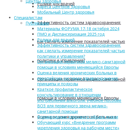
Центры Здоровья
Ролики для врачей
Адреса Центров Здоровья
Мобильный Центр здоровья
Cпециалистам
Эффективность систем здравоохранения:
Публикации
Материалы ФОРУМА 17-18 октября 2024
ПМО и Диспансеризация 2025 год
Ролики для врачей
как сделать измерение показателей частью
Эффективность систем здравоохранения:
как сделать измерение показателей частью
политики и управления?
политики и управления?
Организация первичной медико-санитарной
помощи в условиях меняющейся Европы
Оценка ведения хронических больных в
европейских системах здравоохранения:
Организация первичной медико-санитарной
принципы и подходы
Краткое профилактическое
консультирование в отношении
помощи в условиях меняющейся Европы
употребления алкоголя: учебное пособие
ВОЗ для первичного звена медико-
санитарной помощи
Оценка ведения хронических больных в
Формирование здорового образа жизни
Обучающий курс «Внедрение программ
укрепления здоровья на рабочем месте»