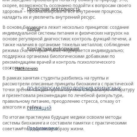
скорее, возможность осознанно подойти к вопросам своего
Проектная деятельность
здоровья – проанализировать все внутренние процессы,
наладить их и увеличить внутренний ресурс.
В основе биохакинга лежит несколько принципов: создание
Кейсы
индивидуальной системы питания и физических нагрузок на
основе регулярной диагностики; контроль функций печени, а
также наличия в организме тяжелых металлов; соблюдение
Контактная информация
режима сна, который также подбирается индивидуально;
поддержка организма биологическими добавками по
рекомендациям врачей и контроль психологического
состояния.
Населению
В рамках занятия студенты разбились на группы и
рассмотрели описанные принципы биохакинга с практической
ПО ВОПРОСАМ ПРЕОДОЛЕНИЯ КРИЗИСНЫХ
точки зрения. Каждая группа изучила специальную литературу
и презентовала рекомендации по лечебной физкультуре,
правильному питанию, преодолению стресса, отказу от
алкоголя и табака.
СИТУАЦИЙ
По итогам практикума будущие медики освоили методы
системы биохакинга и составили памятки с практическими
Профилактика
советами по здоровому образу жизни.