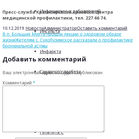
Инфекционных заболеваний
Пресс-служба Красноярского краевого Центра
медицинской профилактики, тел. 227 66 74.
10.12.2019
Новости
Администратор
Оставить комментарий
Инсульта
В п. Большая Мурта прошли лекции о здоровом образе
жизни
Жителям с. Сухобузимское рассказали о профилактике
бронхиальной астмы
Инфаркта
Добавить комментарий
Сахарного диабета
Ваш электронный адрес не будет опубликован.
Комментарий
*
Рака
ХОБЛ
Гепатита С