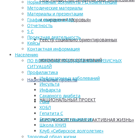
Нормативные документы РЦ компетенций
Методические материалы
Материалы и презентации
и сохранения здоровья»
График выездов в МО
Отчетность
5 С
Проектная деятельность
Реестр социально ориентированных
Кейсы
Контактная информация
Населению
некоммерческих организаций
ПО ВОПРОСАМ ПРЕОДОЛЕНИЯ КРИЗИСНЫХ
СИТУАЦИЙ
Профилактика
Инфекционных заболеваний
Национальные проекты
Инсульта
Инфаркта
Сахарного диабета
НАЦИОНАЛЬНЫЙ ПРОЕКТ
Рака
ХОБЛ
Гепатита С
Безопасность пациентов
«ПРОДОЛЖИТЕЛЬНАЯ И АКТИВНАЯ ЖИЗНЬ»
Школа ХНИЗ
Клуб «Сибирское долголетие»
Здоровый образ жизни