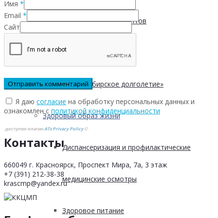
Имя
*
Email
*
Безопасность пациентов
Сайт
Школа ХНИЗ
Клуб «Сибирское долголетие»
Я даю
согласие
на обработку персональных данных и
ознакомлен с
политикой конфиденциальности
Здоровый образ жизни
доступен плагин
ATs Privacy Policy
©
Контакты
Диспансеризация и профилактические
660049 г. Красноярск, Проспект Мира, 7а, 3 этаж
+7 (391) 212-38-38
медицинские осмотры
krascmp@yandex.ru
Здоровое питание