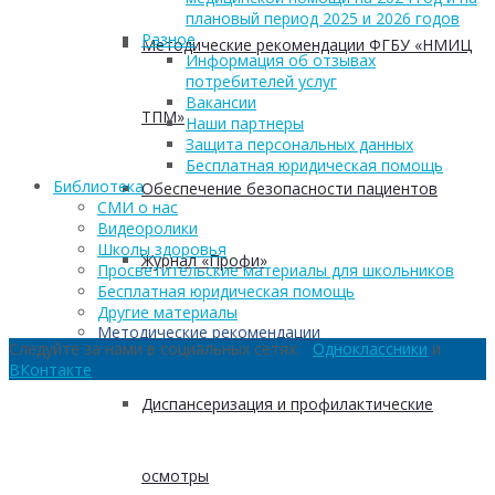
плановый период 2025 и 2026 годов
Разное
Методические рекомендации ФГБУ «НМИЦ
Информация об отзывах
потребителей услуг
Вакансии
ТПМ»
Наши партнеры
Защита персональных данных
Бесплатная юридическая помощь
Библиотека
Обеспечение безопасности пациентов
СМИ о нас
Видеоролики
Школы здоровья
Журнал «Профи»
Просветительские материалы для школьников
Бесплатная юридическая помощь
Другие материалы
Методические рекомендации
Следуйте за нами в социальных сетях:
Одноклассники
и
ВКонтакте
Диспансеризация и профилактические
осмотры