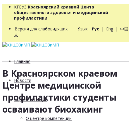
КГБУЗ
Красноярский краевой Центр
общественного здоровья и медицинской
профилактики
Версия для слабовидящих
Язык:
Рус
|
Eng
|
中国
人
Главная
В Красноярском краевом
Новости
Центре медицинской
профилактики студенты
РЦ компетенций
осваивают биохакинг
О центре компетенций