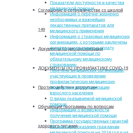
Показатели доступности и качества
медицинской помощи
Соглашение о сотрудничестве со школой
Информация о перечне жизненно
необходимых и важнейших
лекарственных препаратов для
149
медицинского применения
Информация о страховых медицинских
организациях, с которыми заключены
договора на оказание и оплату
Документы по диспансеризации
медицинской помощи по
обязательному медицинскому
страхованию
ДОКУМЕНТЫ ПО ПРОФИЛАКТИКЕ COVID-19
Перечень медицинских организаций,
участвующих в проведении
профилактических медицинских
Противодействие коррупции
осмотров и диспансеризации
взрослого населения
О видах оказываемой медицинской
помощи
Обучающие программы по вопросам
Информация о возможности
получения медицинской помощи
Программа государственных гарантий
здорового питания
бесплатного оказания гражданам
медицинской помощи на 2024 год и на