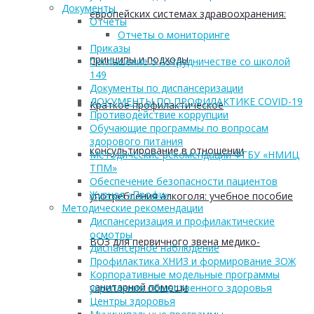
Документы
европейских системах здравоохранения:
Отчеты
Отчеты о мониторинге
Приказы
принципы и подходы
Соглашение о сотрудничестве со школой
149
Документы по диспансеризации
ДОКУМЕНТЫ ПО ПРОФИЛАКТИКЕ COVID-19
Краткое профилактическое
Противодействие коррупции
Обучающие программы по вопросам
здорового питания
консультирование в отношении
Методические рекомендации ФГБУ «НМИЦ
ТПМ»
Обеспечение безопасности пациентов
Журнал «Профи»
употребления алкоголя: учебное пособие
Методические рекомендации
Диспансеризация и профилактические
осмотры
ВОЗ для первичного звена медико-
Диспансерное наблюдение
Профилактика ХНИЗ и формирование ЗОЖ
Корпоративные модельные программы
санитарной помощи
укрепления общественного здоровья
Центры здоровья