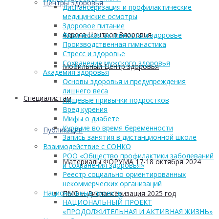
Центры Здоровья
Диспансеризация и профилактические
медицинские осмотры
Здоровое питание
Адреса Центров Здоровья
Физическая активность и здоровье
Производственная гимнастика
Стресс и здоровье
Сохранение мужского здоровья
Мобильный Центр здоровья
Академия здоровья
Основы здоровья и предупреждения
лишнего веса
Cпециалистам
Пищевые привычки подростков
Вред курения
Мифы о диабете
Курение во время беременности
Публикации
Запись занятия в дистанционной школе
Взаимодействие с СОНКО
РОО «Общество профилактики заболеваний
Материалы ФОРУМА 17-18 октября 2024
и сохранения здоровья»
Реестр социально ориентированных
некоммерческих организаций
Национальные проекты
ПМО и Диспансеризация 2025 год
НАЦИОНАЛЬНЫЙ ПРОЕКТ
«ПРОДОЛЖИТЕЛЬНАЯ И АКТИВНАЯ ЖИЗНЬ»