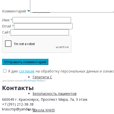
Инфаркта
Комментарий
*
Имя
*
Email
*
Сахарного диабета
Сайт
Рака
ХОБЛ
Я даю
согласие
на обработку персональных данных и ознак
Гепатита С
доступен плагин
ATs Privacy Policy
©
Контакты
Безопасность пациентов
660049 г. Красноярск, Проспект Мира, 7а, 3 этаж
+7 (391) 212-38-38
krascmp@yandex.ru
Школа ХНИЗ