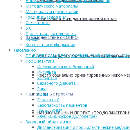
Нормативные документы РЦ компетенций
Методические материалы
Материалы и презентации
График выездов в МО
Запись занятия в дистанционной школе
Отчетность
5 С
Проектная деятельность
Взаимодействие с СОНКО
Кейсы
Контактная информация
Населению
ПО ВОПРОСАМ ПРЕОДОЛЕНИЯ КРИЗИСНЫХ СИТУ
РОО «Общество профилактики заболеваний и
Профилактика
Инфекционных заболеваний
Инсульта
Реестр социально ориентированных некоммер
Инфаркта
Сахарного диабета
Рака
Национальные проекты
ХОБЛ
Гепатита С
Безопасность пациентов
Школа ХНИЗ
НАЦИОНАЛЬНЫЙ ПРОЕКТ «ПРОДОЛЖИТЕЛЬН
Клуб «Сибирское долголетие»
Здоровый образ жизни
Диспансеризация и профилактические медици