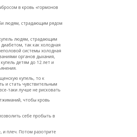
ыбросом в кровь «гормонов
руби людям, страдающим рядом
 купель людям, страдающим
диабетом, так как холодная
чеполовой системы холодная
ваниями органов дыхания,
купель детям до 12 лет и
ьянения.
щенскую купель, то к
ть и стать чувствительным
се-таки лучше не рисковать
отжиманий, чтобы кровь
позволить себе пробыть в
, и плеч. Потом разотрите