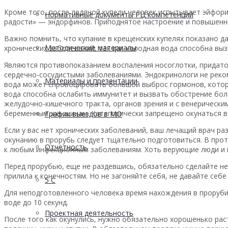
Кроме того, после ледяной купели человек испытывает эйфор
Нормативные документы РЦ компетенций
радости» — эндорфинов. Приподнятое настроение и повышенны
Важно помнить, что купание в крещенских купелях показано д
Методические материалы
хронических заболеваний, так как холодная вода способна выз
Являются противопоказанием воспаления носоглотки, придато
сердечно-сосудистыми заболеваниями. Эндокринологи не реко
Материалы и презентации
вода может спровоцировать большой выброс гормонов, котор
вода способна ослабить иммунитет и вызвать обострение бол
желудочно-кишечного тракта, органов зрения и с венерически
беременным женщинам. Категорически запрещено окунаться в 
График выездов в МО
Если у вас нет хронических заболеваний, ваш лечащий врач ра
окунанию в прорубь следует тщательно подготовиться. В прот
Отчетность
к любым инфекционным заболеваниям. Хоть верующие люди и г
Перед прорубью, еще не раздевшись, обязательно сделайте н
прилила к конечностям. Но не загоняйте себя, не давайте себ
5 С
Для неподготовленного человека время нахождения в проруби
воде до 10 секунд.
Проектная деятельность
После того как окунулись, нужно обязательно хорошенько рас