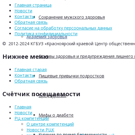
Главная страница
Новости
Контакты
Сохранение мужского здоровья
Обратная связь
Согласие на обработку персоональных данных
Политика конфидициальности
Академия здоровья
© 2012-2024 КГБУЗ «Красноярский краевой Центр общественн
Нижнее меню
Основы здоровья и предупреждения лишнего 
Главная старая
Контакты
Пищевые привычки подростков
Обратная связь
Счётчик посещаемости
Вред курения
Главная
Новости
Мифы о диабете
РЦ компетенций
О центре компетенций
Новости РЦК
Курение во время беременности