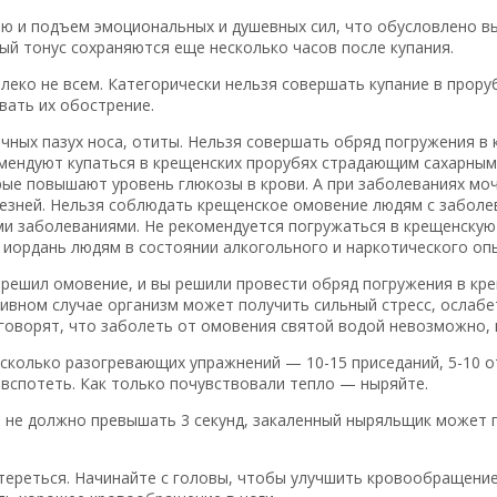
ию и подъем эмоциональных и душевных сил, что обусловлено в
й тонус сохраняются еще несколько часов после купания.
алеко не всем. Категорически нельзя совершать купание в про
вать их обострение.
чных пазух носа, отиты. Нельзя совершать обряд погружения в
мендуют купаться в крещенских прорубях страдающим сахарным 
ые повышают уровень глюкозы в крови. А при заболеваниях мо
езней. Нельзя соблюдать крещенское омовение людям с заболе
ми заболеваниями. Не рекомендуется погружаться в крещенскую 
иордань людям в состоянии алкогольного и наркотического оп
зрешил омовение, и вы решили провести обряд погружения в кре
ивном случае организм может получить сильный стресс, ослабе
оворят, что заболеть от омовения святой водой невозможно, в
есколько разогревающих упражнений — 10-15 приседаний, 5-10 
е вспотеть. Как только почувствовали тепло — ныряйте.
 не должно превышать 3 секунд, закаленный ныряльщик может 
тереться. Начинайте с головы, чтобы улучшить кровообращение