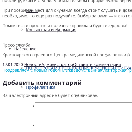
поясницу, икры и ступни. В обязательном порядке нужно верн
При посещении мест для окунания всегда стоит слушать и дове
Кейсы
необходимо, то еще раз подумайте. Выбор за вами — и кто го
Помните эти простые и полезные правила и будьте здоровы!
Контактная информация
Пресс-служба
Населению
Красноярского краевого Центра медицинской профилактики (к.т.
17.01.2020
Новости
Администратор
Оставить комментарий
ПО ВОПРОСАМ ПРЕОДОЛЕНИЯ КРИЗИСНЫХ СИТУ
Поздравляем с новым годом!
Межведомственная лекторская гр
Добавить комментарий
Профилактика
Ваш электронный адрес не будет опубликован.
Инфекционных заболеваний
Инсульта