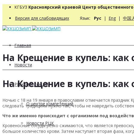
КГБУЗ
Красноярский краевой Центр общественног
Версия для слабовидящих
Язык:
Рус
|
Eng
|
中国
Главная
На Крещение в купель: как 
Новости
На Крещение в купель: как 
РЦ компетенций
Ночью с 18 на 19 января в православии отмечается праздник К
О центре компетенций
следовать традициям нужно так, чтобы не навредить собстве
Что же именно происходит с организмом под воздейст
Новости РЦК
Кровеносные сосуды резко сжимаются, что является превосход
большое количество крови. Затем наступает вторая фаза, ког