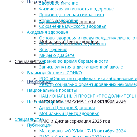
Центры Здоровья
Здоровое питание
Физическая активность и здоровье
Производственная гимнастика
Стресс и здоровье
Адреса Центров Здоровья
Сохранение мужского здоровья
Академия здоровья
Основы здоровья и предупреждения лишнего 
Мобильный Центр здоровья
Пищевые привычки подростков
Вред курения
Мифы о диабете
Курение во время беременности
Cпециалистам
Запись занятия в дистанционной школе
Взаимодействие с СОНКО
РОО «Общество профилактики заболеваний и
Публикации
Реестр социально ориентированных некоммер
Национальные проекты
НАЦИОНАЛЬНЫЙ ПРОЕКТ «ПРОДОЛЖИТЕЛЬН
Материалы ФОРУМА 17-18 октября 2024
Центры Здоровья
Адреса Центров Здоровья
Мобильный Центр здоровья
Cпециалистам
ПМО и Диспансеризация 2025 год
Публикации
Материалы ФОРУМА 17-18 октября 2024
ПМО и Диспансеризация 2025 год