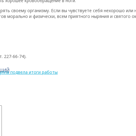
уть хорошее кровообращение в ноги.
рять своему организму. Если вы чувствуете себя нехорошо или 
тов морально и физически, всем приятного ныряния и святого о
 227-66-74).
АЦИЙ
уппа подвела итоги работы