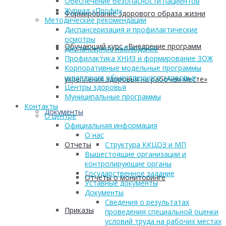
Обеспечение безопасности пациентов
Журнал «Профи»
Формирование здорового образа жизни
Методические рекомендации
Диспансеризация и профилактические
осмотры
Обучающий курс «Внедрение программ
Диспансерное наблюдение
Профилактика ХНИЗ и формирование ЗОЖ
Корпоративные модельные программы
укрепления общественного здоровья
укрепления здоровья на рабочем месте»
Центры здоровья
Муниципальные программы
Контакты
Документы
О центре
Официальная информация
О нас
Отчеты
Структура ККЦОЗ и МП
Вышестоящие организации и
контролирующие органы
Государственное задание
Отчеты о мониторинге
Уставные документы
Документы
Сведения о результатах
Приказы
проведения специальной оценки
условий труда на рабочих местах