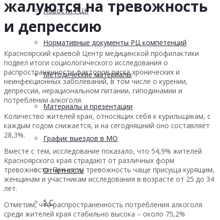
жалуются на тревожность
Новости РЦК
и депрессию
Нормативные документы РЦ компетенций
Красноярский краевой Центр медицинской профилактики
подвел итоги социологического исследования о
распространенности факторов риска хронических и
Методические материалы
неинфекционных заболеваний, в том числе о курении,
депрессии, нерациональном питании, гиподинамии и
потреблении алкоголя.
Материалы и презентации
Количество жителей края, относящих себя к курильщикам, с
каждым годом снижается, и на сегодняшний оно составляет
28,3%.
График выездов в МО
Вместе с тем, исследование показало, что 54,9% жителей
Красноярского края страдают от различных форм
тревожности. При этом тревожность чаще присуща курящим,
Отчетность
женщинам и участникам исследования в возрасте от 25 до 34
лет.
5 С
Отметим, что распространенность потребления алкоголя
среди жителей края стабильно высока – около 75,2%