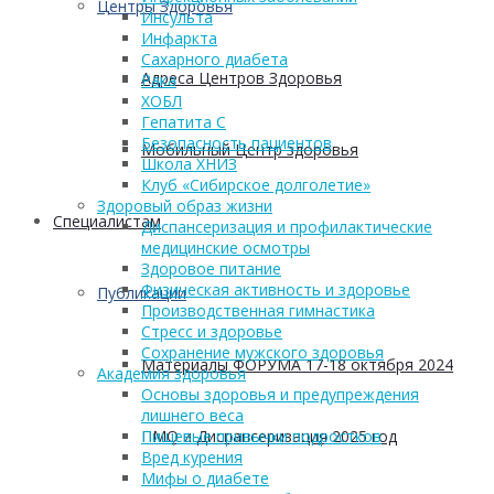
Центры Здоровья
Инсульта
Инфаркта
Сахарного диабета
Адреса Центров Здоровья
Рака
ХОБЛ
Гепатита С
Безопасность пациентов
Мобильный Центр здоровья
Школа ХНИЗ
Клуб «Сибирское долголетие»
Здоровый образ жизни
Cпециалистам
Диспансеризация и профилактические
медицинские осмотры
Здоровое питание
Физическая активность и здоровье
Публикации
Производственная гимнастика
Стресс и здоровье
Сохранение мужского здоровья
Материалы ФОРУМА 17-18 октября 2024
Академия здоровья
Основы здоровья и предупреждения
лишнего веса
ПМО и Диспансеризация 2025 год
Пищевые привычки подростков
Вред курения
Мифы о диабете