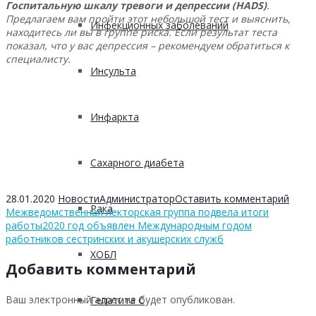
Госпитальную шкалу тревоги и депрессии (HADS)
.
Предлагаем вам пройти этот небольшой тест и выяснить,
Инфекционных заболеваний
находитесь ли вы в группе риска. Если результат теста
показал, что у вас депрессия – рекомендуем обратиться к
специалисту.
Инсульта
Инфаркта
Сахарного диабета
28.01.2020
Новости
Администратор
Оставить комментарий
Рака
Межведомственная лекторская группа подвела итоги
работы
2020 год объявлен Международным годом
работников сестринских и акушерских служб
ХОБЛ
Добавить комментарий
Ваш электронный адрес не будет опубликован.
Гепатита С