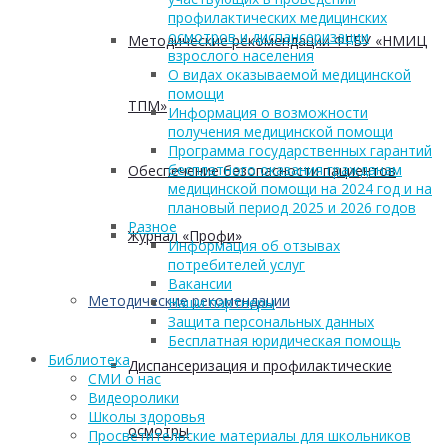
профилактических медицинских
осмотров и диспансеризации
Методические рекомендации ФГБУ «НМИЦ
взрослого населения
О видах оказываемой медицинской
помощи
ТПМ»
Информация о возможности
получения медицинской помощи
Программа государственных гарантий
бесплатного оказания гражданам
Обеспечение безопасности пациентов
медицинской помощи на 2024 год и на
плановый период 2025 и 2026 годов
Разное
Журнал «Профи»
Информация об отзывах
потребителей услуг
Вакансии
Методические рекомендации
Наши партнеры
Защита персональных данных
Бесплатная юридическая помощь
Библиотека
Диспансеризация и профилактические
СМИ о нас
Видеоролики
Школы здоровья
осмотры
Просветительские материалы для школьников