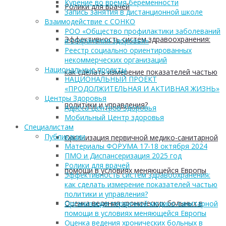
Курение во время беременности
Ролики для врачей
Запись занятия в дистанционной школе
Взаимодействие с СОНКО
РОО «Общество профилактики заболеваний
Эффективность систем здравоохранения:
и сохранения здоровья»
Реестр социально ориентированных
некоммерческих организаций
Национальные проекты
как сделать измерение показателей частью
НАЦИОНАЛЬНЫЙ ПРОЕКТ
«ПРОДОЛЖИТЕЛЬНАЯ И АКТИВНАЯ ЖИЗНЬ»
Центры Здоровья
политики и управления?
Адреса Центров Здоровья
Мобильный Центр здоровья
Cпециалистам
Публикации
Организация первичной медико-санитарной
Материалы ФОРУМА 17-18 октября 2024
ПМО и Диспансеризация 2025 год
Ролики для врачей
помощи в условиях меняющейся Европы
Эффективность систем здравоохранения:
как сделать измерение показателей частью
политики и управления?
Оценка ведения хронических больных в
Организация первичной медико-санитарной
помощи в условиях меняющейся Европы
Оценка ведения хронических больных в