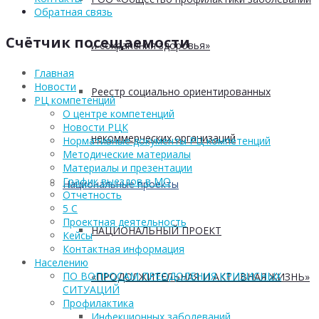
Обратная связь
Счётчик посещаемости
и сохранения здоровья»
Главная
Новости
Реестр социально ориентированных
РЦ компетенций
О центре компетенций
Новости РЦК
некоммерческих организаций
Нормативные документы РЦ компетенций
Методические материалы
Материалы и презентации
График выездов в МО
Национальные проекты
Отчетность
5 С
Проектная деятельность
НАЦИОНАЛЬНЫЙ ПРОЕКТ
Кейсы
Контактная информация
Населению
ПО ВОПРОСАМ ПРЕОДОЛЕНИЯ КРИЗИСНЫХ
«ПРОДОЛЖИТЕЛЬНАЯ И АКТИВНАЯ ЖИЗНЬ»
СИТУАЦИЙ
Профилактика
Инфекционных заболеваний