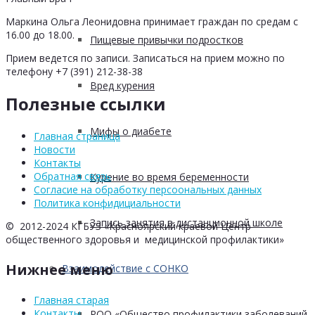
Маркина Ольга Леонидовна принимает граждан по средам с
16.00 до 18.00.
Пищевые привычки подростков
Прием ведется по записи. Записаться на прием можно по
телефону +7 (391) 212-38-38
Вред курения
Полезные ссылки
Мифы о диабете
Главная страница
Новости
Контакты
Обратная связь
Курение во время беременности
Согласие на обработку персоональных данных
Политика конфидициальности
Запись занятия в дистанционной школе
© 2012-2024 КГБУЗ «Красноярский краевой Центр
общественного здоровья и медицинской профилактики»
Нижнее меню
Взаимодействие с СОНКО
Главная старая
Контакты
РОО «Общество профилактики заболеваний