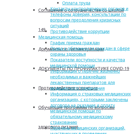
Оплата труда
Контакты контролирующих органов и
Соглашение о сотрудничестве со школой
телефоны доверия, консультации по
вопросам преодоления кризисных
ситуаций
149
Противодействие коррупции
Медицинская помощь
График приема граждан
Права и обязанности граждан в сфере
Документы по диспансеризации
охраны здоровья
Показатели доступности и качества
медицинской помощи
ДОКУМЕНТЫ ПО ПРОФИЛАКТИКЕ COVID-19
Информация о перечне жизненно
необходимых и важнейших
лекарственных препаратов для
Противодействие коррупции
медицинского применения
Информация о страховых медицинских
организациях, с которыми заключены
договора на оказание и оплату
Обучающие программы по вопросам
медицинской помощи по
обязательному медицинскому
страхованию
здорового питания
Перечень медицинских организаций,
участвующих в проведении