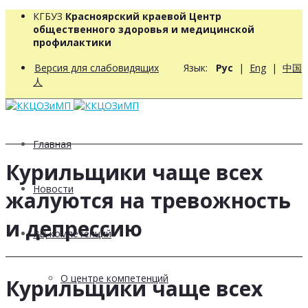
КГБУЗ
Красноярский краевой Центр
общественного здоровья и медицинской
профилактики
Версия для слабовидящих
Язык:
Рус
|
Eng
|
中国
人
Главная
Курильщики чаще всех
Новости
жалуются на тревожность
и депрессию
РЦ компетенций
О центре компетенций
Курильщики чаще всех