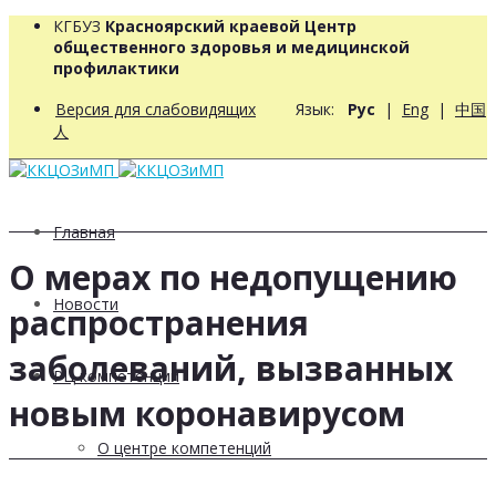
КГБУЗ
Красноярский краевой Центр
общественного здоровья и медицинской
профилактики
Версия для слабовидящих
Язык:
Рус
|
Eng
|
中国
人
Главная
О мерах по недопущению
Новости
распространения
заболеваний, вызванных
РЦ компетенций
новым коронавирусом
О центре компетенций