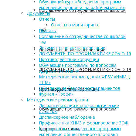
Обучающий курс «Внедрение программ
укрепления здоровья на рабочем месте»
Соглашение о сотрудничестве со школой
Документы
Отчеты
Отчеты о мониторинге
149
Приказы
Соглашение о сотрудничестве со школой
149
Документы по диспансеризации
Документы по диспансеризации
ДОКУМЕНТЫ ПО ПРОФИЛАКТИКЕ COVID-19
Противодействие коррупции
Обучающие программы по вопросам
ДОКУМЕНТЫ ПО ПРОФИЛАКТИКЕ COVID-19
здорового питания
Методические рекомендации ФГБУ «НМИЦ
ТПМ»
Обеспечение безопасности пациентов
Противодействие коррупции
Журнал «Профи»
Методические рекомендации
Диспансеризация и профилактические
Обучающие программы по вопросам
осмотры
Диспансерное наблюдение
Профилактика ХНИЗ и формирование ЗОЖ
здорового питания
Корпоративные модельные программы
укрепления общественного здоровья