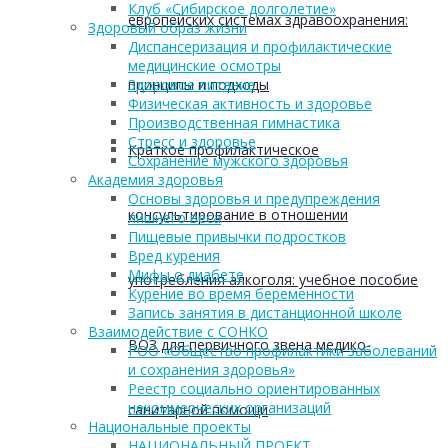
Клуб «Сибирское долголетие»
европейских системах здравоохранения:
Здоровый образ жизни
Диспансеризация и профилактические
медицинские осмотры
принципы и подходы
Здоровое питание
Физическая активность и здоровье
Производственная гимнастика
Стресс и здоровье
Краткое профилактическое
Сохранение мужского здоровья
Академия здоровья
Основы здоровья и предупреждения
консультирование в отношении
лишнего веса
Пищевые привычки подростков
Вред курения
Мифы о диабете
употребления алкоголя: учебное пособие
Курение во время беременности
Запись занятия в дистанционной школе
Взаимодействие с СОНКО
ВОЗ для первичного звена медико-
РОО «Общество профилактики заболеваний
и сохранения здоровья»
Реестр социально ориентированных
некоммерческих организаций
санитарной помощи
Национальные проекты
НАЦИОНАЛЬНЫЙ ПРОЕКТ