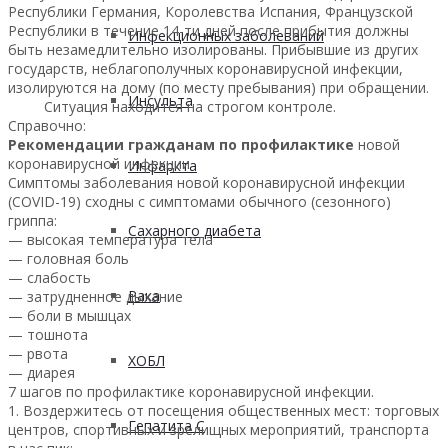
Республики Германия, Королевства Испания, Французской
Республики в течение 14-ти дней после прибытия должны
Инфекционных заболеваний
быть незамедлительно изолированы. Прибывшие из других
государств, неблагополучных коронавирусной инфекции,
изолируются на дому (по месту пребывания) при обращении.
Инсульта
Ситуация находится на строгом контроле.
Справочно:
Рекомендации гражданам по профилактике
новой
коронавирусной инфекции
Инфаркта
Симптомы заболевания новой коронавирусной инфекции
(COVID-19) сходны с симптомами обычного (сезонного)
гриппа:
Сахарного диабета
— высокая температура тела
— головная боль
— слабость
Рака
— затрудненное дыхание
— боли в мышцах
— тошнота
— рвота
ХОБЛ
— диарея
7 шагов по профилактике коронавирусной инфекции.
1. Воздержитесь от посещения общественных мест: торговых
Гепатита С
центров, спортивных и зрелищных мероприятий, транспорта