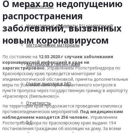
О мерах по недопущению
Новости РЦК
распространения
заболеваний, вызванных
Нормативные документы РЦ компетенций
новым коронавирусом
Методические материалы
По состоянию на
12.03.2020.г
случаев заболевания
коронавирусной инфекцией в крае не
Материалы и презентации
зарегистрировано.
Управлением Роспотребнадзора по
Красноярскому краю проводится мониторинг за
эпидемиологической обстановкой, приняты дополнительные
График выездов в МО
меры по усилению санитарно-карантинного контроля в
пункте пропуска через государственную границу в аэропорту
«Красноярск (Емельяново)».
Отчетность
На территории края продолжается проведение комплекса
противоэпидемических мероприятий.
Под медицинским
наблюдением находятся 256 человек.
Управлением
5 С
Роспотребнадзора по Красноярскому краю выдано 194
постановления гражданам об изоляции на дому. За всеми