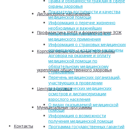
Права и обязанности граждан в сфере
охраны здоровья
Показатели доступности и качества
Диспансерное наблюдение
медицинской помощи
Информация о перечне жизненно
необходимых и важнейших
Профилактика ХНИЗ и формирование ЗОЖ
лекарственных препаратов для
медицинского применения
Информация о страховых медицинских
организациях, с которыми заключены
Корпоративные модельные программы
договора на оказание и оплату
медицинской помощи по
обязательному медицинскому
укрепления общественного здоровья
страхованию
Перечень медицинских организаций,
участвующих в проведении
профилактических медицинских
Центры здоровья
осмотров и диспансеризации
взрослого населения
О видах оказываемой медицинской
Муниципальные программы
помощи
Информация о возможности
получения медицинской помощи
Контакты
Программа государственных гарантий