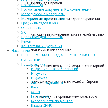
О центре компетенций
Ролики для врачей
Новости РЦК
Нормативные документы РЦ компетенций
Методические материалы
Материалы и презентации
Эффективность систем здравоохранения:
График выездов в МО
Отчетность
5 С
как сделать измерение показателей частью
Проектная деятельность
Кейсы
Контактная информация
политики и управления?
Населению
ПО ВОПРОСАМ ПРЕОДОЛЕНИЯ КРИЗИСНЫХ
СИТУАЦИЙ
Профилактика
Организация первичной медико-санитарной
Инфекционных заболеваний
Инсульта
Инфаркта
помощи в условиях меняющейся Европы
Сахарного диабета
Рака
ХОБЛ
Гепатита С
Оценка ведения хронических больных в
Безопасность пациентов
Школа ХНИЗ