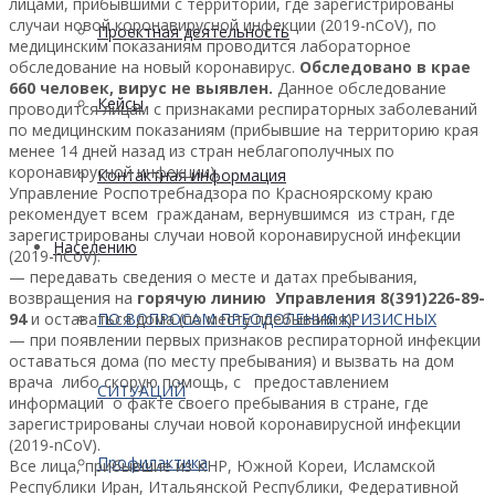
лицами, прибывшими с территорий, где зарегистрированы
случаи новой коронавирусной инфекции (2019-nCoV), по
Проектная деятельность
медицинским показаниям проводится лабораторное
обследование на новый коронавирус.
Обследовано в крае
660 человек, вирус не выявлен.
Данное обследование
Кейсы
проводится лицам с признаками респираторных заболеваний
по медицинским показаниям (прибывшие на территорию края
менее 14 дней назад из стран неблагополучных по
коронавирусной инфекции).
Контактная информация
Управление Роспотребнадзора по Красноярскому краю
рекомендует всем гражданам, вернувшимся из стран, где
зарегистрированы случаи новой коронавирусной инфекции
Населению
(2019-nCoV):
— передавать сведения о месте и датах пребывания,
возвращения на
горячую линию Управления 8(391)226-89-
94
и оставаться дома (по месту пребывания);
ПО ВОПРОСАМ ПРЕОДОЛЕНИЯ КРИЗИСНЫХ
— при появлении первых признаков респираторной инфекции
оставаться дома (по месту пребывания) и вызвать на дом
врача либо скорую помощь, с предоставлением
СИТУАЦИЙ
информации о факте своего пребывания в стране, где
зарегистрированы случаи новой коронавирусной инфекции
(2019-nCoV).
Профилактика
Все лица, прибывшие из КНР, Южной Кореи, Исламской
Республики Иран, Итальянской Республики, Федеративной