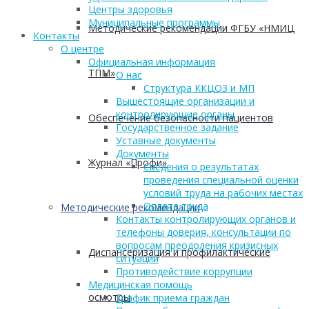
Центры здоровья
Муниципальные программы
Методические рекомендации ФГБУ «НМИЦ
Контакты
О центре
Официальная информация
ТПМ»
О нас
Структура ККЦОЗ и МП
Вышестоящие организации и
контролирующие органы
Обеспечение безопасности пациентов
Государственное задание
Уставные документы
Документы
Журнал «Профи»
Сведения о результатах
проведения специальной оценки
условий труда на рабочих местах
Оплата труда
Методические рекомендации
Контакты контролирующих органов и
телефоны доверия, консультации по
вопросам преодоления кризисных
Диспансеризация и профилактические
ситуаций
Противодействие коррупции
Медицинская помощь
осмотры
График приема граждан