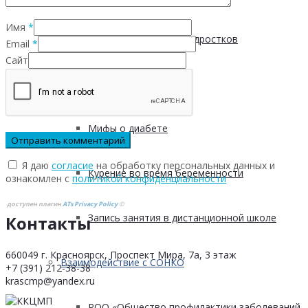
Имя
*
Пищевые привычки подростков
Email
*
Сайт
Вред курения
Мифы о диабете
Я даю
согласие
на обработку персональных данных и
Курение во время беременности
ознакомлен с
политикой конфиденциальности
доступен плагин
ATs Privacy Policy
©
Запись занятия в дистанционной школе
Контакты
660049 г. Красноярск, Проспект Мира, 7а, 3 этаж
Взаимодействие с СОНКО
+7 (391) 212-38-38
krascmp@yandex.ru
РОО «Общество профилактики заболеваний