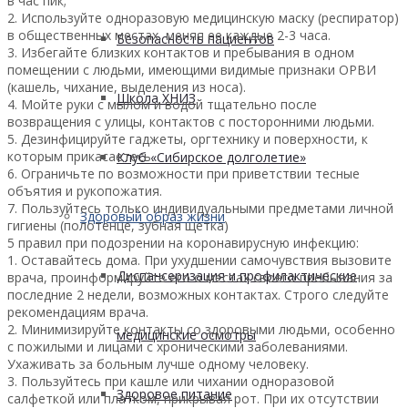
в час пик;
2. Используйте одноразовую медицинскую маску (респиратор)
в общественных местах, меняя ее каждые 2-3 часа.
Безопасность пациентов
3. Избегайте близких контактов и пребывания в одном
помещении с людьми, имеющими видимые признаки ОРВИ
(кашель, чихание, выделения из носа).
Школа ХНИЗ
4. Мойте руки с мылом и водой тщательно после
возвращения с улицы, контактов с посторонними людьми.
5. Дезинфицируйте гаджеты, оргтехнику и поверхности, к
которым прикасаетесь.
Клуб «Сибирское долголетие»
6. Ограничьте по возможности при приветствии тесные
объятия и рукопожатия.
7. Пользуйтесь только индивидуальными предметами личной
Здоровый образ жизни
гигиены (полотенце, зубная щетка)
5 правил при подозрении на коронавирусную инфекцию:
1. Оставайтесь дома. При ухудшении самочувствия вызовите
Диспансеризация и профилактические
врача, проинформируйте его о местах своего пребывания за
последние 2 недели, возможных контактах. Строго следуйте
рекомендациям врача.
2. Минимизируйте контакты со здоровыми людьми, особенно
медицинские осмотры
с пожилыми и лицами с хроническими заболеваниями.
Ухаживать за больным лучше одному человеку.
3. Пользуйтесь при кашле или чихании одноразовой
Здоровое питание
салфеткой или платком, прикрывая рот. При их отсутствии