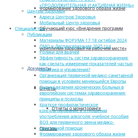
«ПРОДОЛЖИТЕЛЬНАЯ И АКТИВНАЯ ЖИЗНЬ»
Формирование здорового образа жизни
Центры Здоровья
Адреса Центров Здоровья
Мобильный Центр здоровья
Обучающий курс «Внедрение программ
Cпециалистам
Публикации
Материалы ФОРУМА 17-18 октября 2024
ПМО и Диспансеризация 2025 год
укрепления здоровья на рабочем месте»
Ролики для врачей
Эффективность систем здравоохранения:
как сделать измерение показателей частью
Документы
политики и управления?
Организация первичной медико-санитарной
помощи в условиях меняющейся Европы
Оценка ведения хронических больных в
Отчеты
европейских системах здравоохранения:
принципы и подходы
Краткое профилактическое
Отчеты о мониторинге
консультирование в отношении
употребления алкоголя: учебное пособие
ВОЗ для первичного звена медико-
санитарной помощи
Приказы
Формирование здорового образа жизни