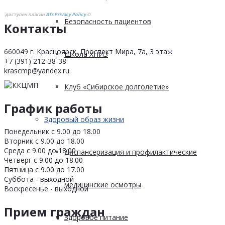
доступен плагин
ATs Privacy Policy
©
Безопасность пациентов
Контакты
660049 г. Красноярск, Проспект Мира, 7а, 3 этаж
Школа ХНИЗ
+7 (391) 212-38-38
krascmp@yandex.ru
Клуб «Сибирское долголетие»
График работы
Здоровый образ жизни
Понедельник с 9.00 до 18.00
Вторник с 9.00 до 18.00
Среда с 9.00 до 18.00
Диспансеризация и профилактические
Четверг с 9.00 до 18.00
Пятница с 9.00 до 17.00
Суббота - выходной
медицинские осмотры
Воскресенье - выходной
Прием граждан
Здоровое питание