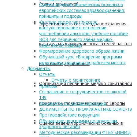
Ролики для врачей
Оценка ведения хронических больных в
европейских системах здравоохранения:
принципы и подходы
Краткое профилактическое
Эффективность систем здравоохранения:
консультирование в отношении
употребления алкоголя: учебное пособие
ВОЗ для первичного звена медико-
как сделать измерение показателей частью
санитарной помощи
Формирование здорового образа жизни
Обучающий курс «Внедрение программ
укрепления здоровья на рабочем месте»
политики и управления?
Документы
Отчеты
Отчеты о мониторинге
Организация первичной медико-санитарной
Приказы
Соглашение о сотрудничестве со школой
149
помощи в условиях меняющейся Европы
Документы по диспансеризации
ДОКУМЕНТЫ ПО ПРОФИЛАКТИКЕ COVID-19
Противодействие коррупции
Обучающие программы по вопросам
Оценка ведения хронических больных в
здорового питания
Методические рекомендации ФГБУ «НМИЦ