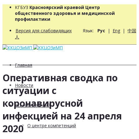
КГБУЗ
Красноярский краевой Центр
общественного здоровья и медицинской
профилактики
Версия для слабовидящих
Язык:
Рус
|
Eng
|
中国
人
Главная
Оперативная сводка по
Новости
ситуации с
коронавирусной
РЦ компетенций
инфекцией на 24 апреля
2020
О центре компетенций