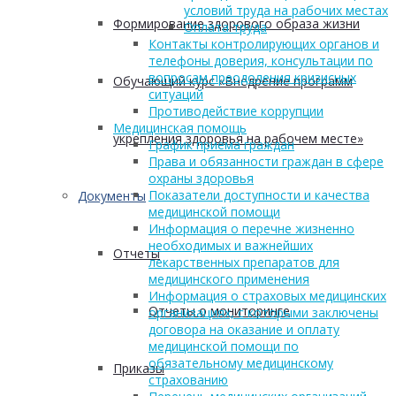
условий труда на рабочих местах
Формирование здорового образа жизни
Оплата труда
Контакты контролирующих органов и
телефоны доверия, консультации по
вопросам преодоления кризисных
Обучающий курс «Внедрение программ
ситуаций
Противодействие коррупции
Медицинская помощь
укрепления здоровья на рабочем месте»
График приема граждан
Права и обязанности граждан в сфере
охраны здоровья
Показатели доступности и качества
Документы
медицинской помощи
Информация о перечне жизненно
необходимых и важнейших
Отчеты
лекарственных препаратов для
медицинского применения
Информация о страховых медицинских
Отчеты о мониторинге
организациях, с которыми заключены
договора на оказание и оплату
медицинской помощи по
обязательному медицинскому
Приказы
страхованию