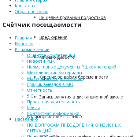
Контакты
Обратная связь
Пищевые привычки подростков
Счётчик посещаемости
Вред курения
Главная
Новости
РЦ компетенций
О центре компетенций
Мифы о диабете
Новости РЦК
Нормативные документы РЦ компетенций
Методические материалы
Курение во время беременности
Материалы и презентации
График выездов в МО
Отчетность
5 С
Запись занятия в дистанционной школе
Проектная деятельность
Кейсы
Контактная информация
Взаимодействие с СОНКО
Населению
ПО ВОПРОСАМ ПРЕОДОЛЕНИЯ КРИЗИСНЫХ
СИТУАЦИЙ
РОО «Общество профилактики заболеваний
Профилактика