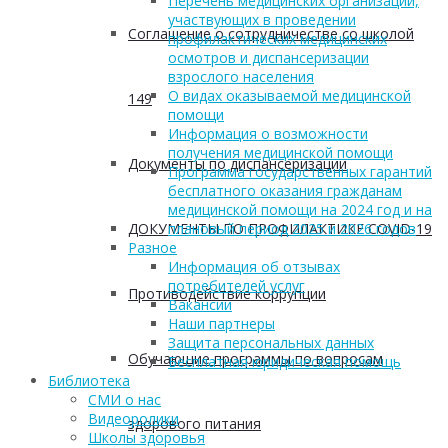
Перечень медицинских организаций,
участвующих в проведении
Соглашение о сотрудничестве со школой
профилактических медицинских
осмотров и диспансеризации
взрослого населения
О видах оказываемой медицинской
149
помощи
Информация о возможности
получения медицинской помощи
Документы по диспансеризации
Программа государственных гарантий
бесплатного оказания гражданам
медицинской помощи на 2024 год и на
ДОКУМЕНТЫ ПО ПРОФИЛАКТИКЕ COVID-19
плановый период 2025 и 2026 годов
Разное
Информация об отзывах
потребителей услуг
Противодействие коррупции
Вакансии
Наши партнеры
Защита персональных данных
Обучающие программы по вопросам
Бесплатная юридическая помощь
Библиотека
СМИ о нас
Видеоролики
здорового питания
Школы здоровья