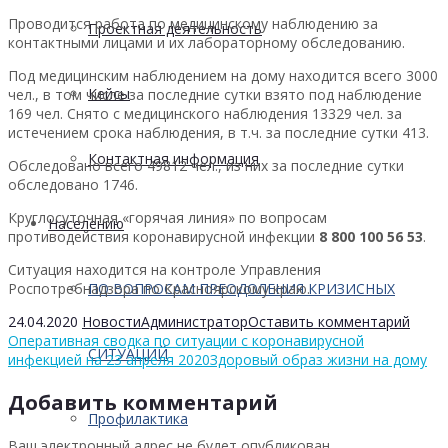
Проводится работа по медицинскому наблюдению за
Проектная деятельность
контактными лицами и их лабораторному обследованию.
Под медицинским наблюдением на дому находится всего 3000
Кейсы
чел., в том числе за последние сутки взято под наблюдение
169 чел. Снято с медицинского наблюдения 13329 чел. за
истечением срока наблюдения, в т.ч. за последние сутки 413.
Контактная информация
Обследовано всего 49812 чел., из них за последние сутки
обследовано 1746.
Круглосуточная «горячая линия» по вопросам
Населению
противодействия коронавирусной инфекции
8 800 100 56 53
.
Ситуация находится на контроле Управления
Роспотребнадзора по Красноярскому краю.
ПО ВОПРОСАМ ПРЕОДОЛЕНИЯ КРИЗИСНЫХ
24.04.2020
Новости
Администратор
Оставить комментарий
Оперативная сводка по ситуации с коронавирусной
СИТУАЦИЙ
инфекцией на 23 апреля 2020
Здоровый образ жизни на дому
Добавить комментарий
Профилактика
Ваш электронный адрес не будет опубликован.