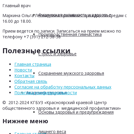
Главный врач
Физическая активность и здоровье
Маркина Ольга Леонидовна принимает граждан по средам с
16.00 до 18.00.
Прием ведется по записи. Записаться на прием можно по
Производственная гимнастика
телефону +7 (391) 212-38-38
Полезные ссылки
Стресс и здоровье
Главная страница
Новости
Сохранение мужского здоровья
Контакты
Обратная связь
Согласие на обработку персоональных данных
Академия здоровья
Политика конфидициальности
© 2012-2024 КГБУЗ «Красноярский краевой Центр
общественного здоровья и медицинской профилактики»
Основы здоровья и предупреждения
Нижнее меню
лишнего веса
Главная старая