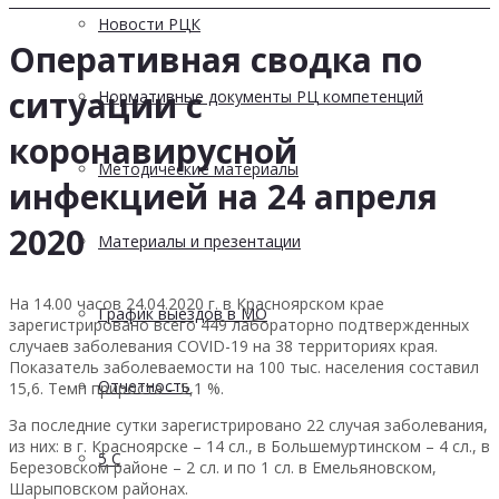
Новости РЦК
Оперативная сводка по
ситуации с
Нормативные документы РЦ компетенций
коронавирусной
Методические материалы
инфекцией на 24 апреля
2020
Материалы и презентации
На 14.00 часов 24.04.2020 г. в Красноярском крае
График выездов в МО
зарегистрировано всего 449 лабораторно подтвержденных
случаев заболевания COVID-19 на 38 территориях края.
Показатель заболеваемости на 100 тыс. населения составил
Отчетность
15,6. Темп прироста – 5,1 %.
За последние сутки зарегистрировано 22 случая заболевания,
из них: в г. Красноярске – 14 сл., в Большемуртинском – 4 сл., в
5 С
Березовском районе – 2 сл. и по 1 сл. в Емельяновском,
Шарыповском районах.