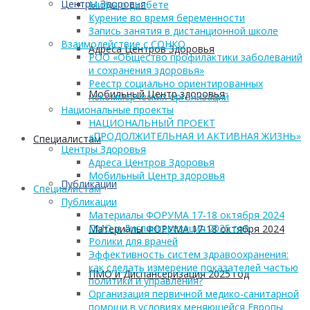
Центры Здоровья
Мифы о диабете
Курение во время беременности
Запись занятия в дистанционной школе
Взаимодействие с СОНКО
Адреса Центров Здоровья
РОО «Общество профилактики заболеваний
и сохранения здоровья»
Реестр социально ориентированных
Мобильный Центр здоровья
некоммерческих организаций
Национальные проекты
НАЦИОНАЛЬНЫЙ ПРОЕКТ
«ПРОДОЛЖИТЕЛЬНАЯ И АКТИВНАЯ ЖИЗНЬ»
Cпециалистам
Центры Здоровья
Адреса Центров Здоровья
Мобильный Центр здоровья
Публикации
Cпециалистам
Публикации
Материалы ФОРУМА 17-18 октября 2024
ПМО и Диспансеризация 2025 год
Материалы ФОРУМА 17-18 октября 2024
Ролики для врачей
Эффективность систем здравоохранения:
как сделать измерение показателей частью
ПМО и Диспансеризация 2025 год
политики и управления?
Организация первичной медико-санитарной
помощи в условиях меняющейся Европы