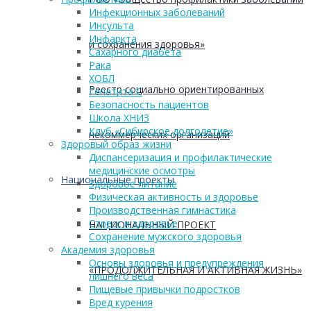
Инфекционных заболеваний
Инсульта
Инфаркта
и сохранения здоровья»
Сахарного диабета
Рака
ХОБЛ
Реестр социально ориентированных
Гепатита С
Безопасность пациентов
Школа ХНИЗ
Клуб «Сибирское долголетие»
некоммерческих организаций
Здоровый образ жизни
Диспансеризация и профилактические
медицинские осмотры
Национальные проекты
Здоровое питание
Физическая активность и здоровье
Производственная гимнастика
Стресс и здоровье
НАЦИОНАЛЬНЫЙ ПРОЕКТ
Сохранение мужского здоровья
Академия здоровья
Основы здоровья и предупреждения
«ПРОДОЛЖИТЕЛЬНАЯ И АКТИВНАЯ ЖИЗНЬ»
лишнего веса
Пищевые привычки подростков
Вред курения