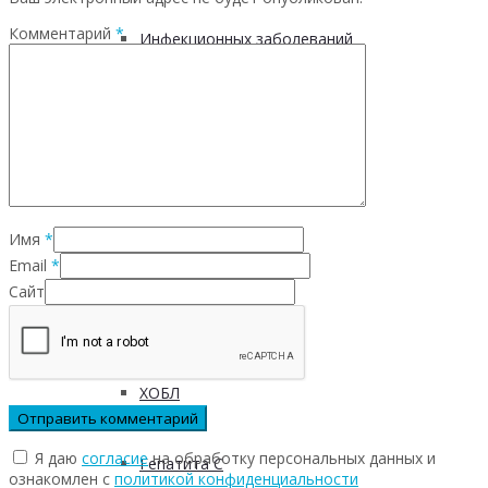
Комментарий
*
Инфекционных заболеваний
Инсульта
Инфаркта
Имя
*
Сахарного диабета
Email
*
Сайт
Рака
ХОБЛ
Я даю
согласие
на обработку персональных данных и
Гепатита С
ознакомлен с
политикой конфиденциальности