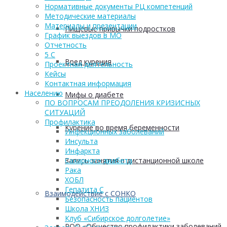
Нормативные документы РЦ компетенций
Методические материалы
Материалы и презентации
Пищевые привычки подростков
График выездов в МО
Отчетность
5 С
Вред курения
Проектная деятельность
Кейсы
Контактная информация
Населению
Мифы о диабете
ПО ВОПРОСАМ ПРЕОДОЛЕНИЯ КРИЗИСНЫХ
СИТУАЦИЙ
Профилактика
Курение во время беременности
Инфекционных заболеваний
Инсульта
Инфаркта
Запись занятия в дистанционной школе
Сахарного диабета
Рака
ХОБЛ
Гепатита С
Взаимодействие с СОНКО
Безопасность пациентов
Школа ХНИЗ
Клуб «Сибирское долголетие»
РОО «Общество профилактики заболеваний