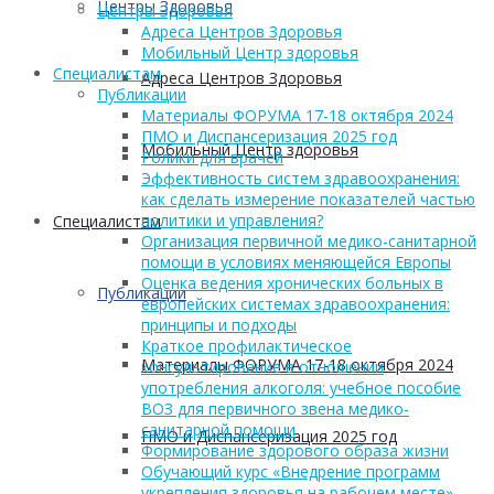
Центры Здоровья
Центры Здоровья
Адреса Центров Здоровья
Мобильный Центр здоровья
Cпециалистам
Адреса Центров Здоровья
Публикации
Материалы ФОРУМА 17-18 октября 2024
ПМО и Диспансеризация 2025 год
Мобильный Центр здоровья
Ролики для врачей
Эффективность систем здравоохранения:
как сделать измерение показателей частью
политики и управления?
Cпециалистам
Организация первичной медико-санитарной
помощи в условиях меняющейся Европы
Оценка ведения хронических больных в
Публикации
европейских системах здравоохранения:
принципы и подходы
Краткое профилактическое
Материалы ФОРУМА 17-18 октября 2024
консультирование в отношении
употребления алкоголя: учебное пособие
ВОЗ для первичного звена медико-
санитарной помощи
ПМО и Диспансеризация 2025 год
Формирование здорового образа жизни
Обучающий курс «Внедрение программ
укрепления здоровья на рабочем месте»