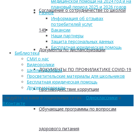
медицинской помощи на 2024 год и на
плановый период 2025 и 2026 годов
Соглашение о сотрудничестве со школой
Разное
Информация об отзывах
потребителей услуг
149
Вакансии
Наши партнеры
Защита персональных данных
Бесплатная юридическая помощь
Документы по диспансеризации
Библиотека
СМИ о нас
Видеоролики
ДОКУМЕНТЫ ПО ПРОФИЛАКТИКЕ COVID-19
Школы здоровья
Просветительские материалы для школьников
Бесплатная юридическая помощь
Другие материалы
Противодействие коррупции
Следуйте за нами в социальных сетях:
Одноклассники
и
ВКонтакте
Обучающие программы по вопросам
здорового питания