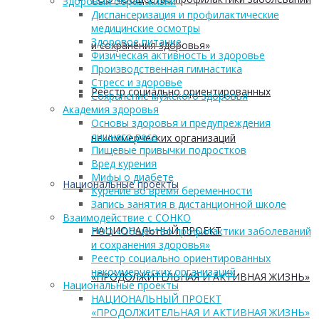
Здоровый образ жизни
Диспансеризация и профилактические
медицинские осмотры
Здоровое питание
и сохранения здоровья»
Физическая активность и здоровье
Производственная гимнастика
Стресс и здоровье
Реестр социально ориентированных
Сохранение мужского здоровья
Академия здоровья
Основы здоровья и предупреждения
лишнего веса
некоммерческих организаций
Пищевые привычки подростков
Вред курения
Мифы о диабете
Национальные проекты
Курение во время беременности
Запись занятия в дистанционной школе
Взаимодействие с СОНКО
НАЦИОНАЛЬНЫЙ ПРОЕКТ
РОО «Общество профилактики заболеваний
и сохранения здоровья»
Реестр социально ориентированных
некоммерческих организаций
«ПРОДОЛЖИТЕЛЬНАЯ И АКТИВНАЯ ЖИЗНЬ»
Национальные проекты
НАЦИОНАЛЬНЫЙ ПРОЕКТ
«ПРОДОЛЖИТЕЛЬНАЯ И АКТИВНАЯ ЖИЗНЬ»