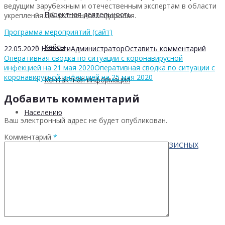
ведущим зарубежным и отечественным экспертам в области
Проектная деятельность
укрепления общественного здоровья.
Программа мероприятий (сайт)
Кейсы
22.05.2020
Новости
Администратор
Оставить комментарий
Оперативная сводка по ситуации с коронавирусной
инфекцией на 21 мая 2020
Оперативная сводка по ситуации с
коронавирусной инфекцией на 25 мая 2020
Контактная информация
Добавить комментарий
Населению
Ваш электронный адрес не будет опубликован.
Комментарий
*
ПО ВОПРОСАМ ПРЕОДОЛЕНИЯ КРИЗИСНЫХ
СИТУАЦИЙ
Профилактика