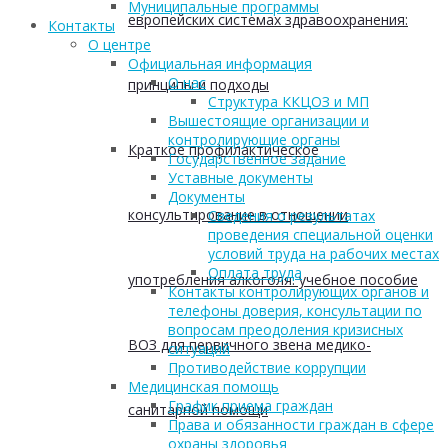
Муниципальные программы
европейских системах здравоохранения:
Контакты
О центре
Официальная информация
О нас
принципы и подходы
Структура ККЦОЗ и МП
Вышестоящие организации и
контролирующие органы
Краткое профилактическое
Государственное задание
Уставные документы
Документы
консультирование в отношении
Сведения о результатах
проведения специальной оценки
условий труда на рабочих местах
Оплата труда
употребления алкоголя: учебное пособие
Контакты контролирующих органов и
телефоны доверия, консультации по
вопросам преодоления кризисных
ВОЗ для первичного звена медико-
ситуаций
Противодействие коррупции
Медицинская помощь
График приема граждан
санитарной помощи
Права и обязанности граждан в сфере
охраны здоровья