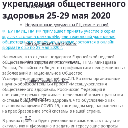
укрепления общественного
Новости РЦК
здоровья 25-29 мая 2020
Нормативные документы РЦ компетенций
ФГБУ НМИЦ ПМ РФ приглашает принять участие в серии
круглых столов в рамках «Недели технологий укрепления
общественного здоровья», которые состоятся в онлайн
Методические материалы
формате с 25 по 29 мая 2020 г.
Напомним, что с целью поддержки Европейской неделей
Материалы и презентации
общественного здоровья ФГБУ «НМИЦ ТПМ» Минздрава
России, Российское общество профилактики неинфекционных
заболеваний и Национальное Общество
Усовершенствования врачей им. С.П. Боткина организовали
График выездов в МО
научно-образовательный проект «Месяц укрепления
общественного здоровья». Российская Федерация в
настоящее время переживает переломный момент развития
Отчетность
системы общественного здоровья, что обусловлено как
вызовом пандемии COVID-19, так и рядом мер, направленных
на преобразование этой системы в нашей стране.
5 С
В рамках проекта будет уникальная возможность получить
актуальную информацию и задать интересующие вопросы