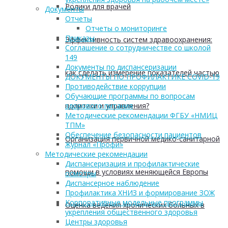
Ролики для врачей
Документы
Отчеты
Отчеты о мониторинге
Приказы
Эффективность систем здравоохранения:
Соглашение о сотрудничестве со школой
149
Документы по диспансеризации
как сделать измерение показателей частью
ДОКУМЕНТЫ ПО ПРОФИЛАКТИКЕ COVID-19
Противодействие коррупции
Обучающие программы по вопросам
политики и управления?
здорового питания
Методические рекомендации ФГБУ «НМИЦ
ТПМ»
Обеспечение безопасности пациентов
Организация первичной медико-санитарной
Журнал «Профи»
Методические рекомендации
Диспансеризация и профилактические
помощи в условиях меняющейся Европы
осмотры
Диспансерное наблюдение
Профилактика ХНИЗ и формирование ЗОЖ
Корпоративные модельные программы
Оценка ведения хронических больных в
укрепления общественного здоровья
Центры здоровья